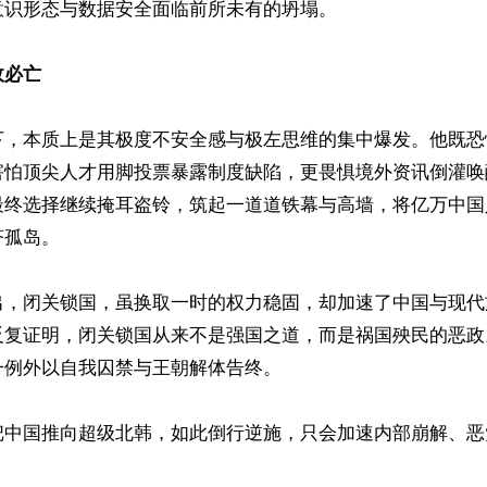
识形态与数据安全面临前所未有的坍塌。

政必亡
下，本质上是其极度不安全感与极左思维的集中爆发。他既恐
害怕顶尖人才用脚投票暴露制度缺陷，更畏惧境外资讯倒灌唤
最终选择继续掩耳盗铃，筑起一道道铁幕与高墙，将亿万中国
孤岛。

出，闭关锁国，虽换取一时的权力稳固，却加速了中国与现代
反复证明，闭关锁国从来不是强国之道，而是祸国殃民的恶政
例外以自我囚禁与王朝解体告终。

把中国推向超级北韩，如此倒行逆施，只会加速内部崩解、恶党