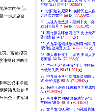
18. “乞求者”普京贱卖天然气 习“榨
柠檬”算计普京 (
77,698
次)
地资本的信心。
19. 浏阳烟花厰爆炸 实际死亡人数
远超官方数字
🖼️
📝 (
77,398
次)
进一步加剧富
20. 央视内鬼造反？颠倒中央，突
发倒习信号？
🖼️
📝 (
75,319
次)
21. 蔡奇报告吓傻习近平 史上最严
昏招出台 📝 (
73,233
次)
22. 八九学运领袖徐光刑满出狱 身
形消瘦健康受关注
🖼️
(
73,097
次)
重罚。富途拟罚
23. 华人市长被中共渗透 美国人不
寒而栗
🖼️
📝 (
71,986
次)
要求违规账户两年
24. 广州无人“捡便宜” 中共逆转房
市低迷失败
🖼️
(
71,901
次)
25. 中共派小学生参加海参崴阅兵
式 全民愤怒
🖼️
📝 (
71,294
次)
以来年度资本净流
26. 触碰习逆鳞 魏凤和李尚福成祭
期通缩风险信号
品 (
70,869
次)
压民企，扩军备
27. 甩开中共 朝鲜改宪法塑造“正
常国家”形象
🖼️
📝 (
70,115
次)
28. 文革发动60周年：习死后将迎