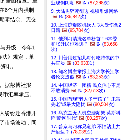
录的全面核查。重
业现倒闭潮
🖼️
📝 (
87,298
次)
在6个月内强制
9. 大陆男猝死街边 视频引爆网络
🖼️
📝 (
86,842
次)
期零结余、无交
10. 上海惊爆随机砍人 3人受伤含2
日籍
🖼️
(
85,704
次)
11. 他列习清洗名单榜首！6常委
和张升民也难逃？
🖼️
📝 (
83,658
伸与升级，今年1
次)
办法》规定，单
12. 川普用这招儿对付吃特供的中
共官员
🖼️
(
83,633
次)
资讯。

13. 知名博主举报上海大学长江学
者论文造假
🖼️
📝 (
83,253
次)
。据彭博社报
14. 中国经济一团糟 民众信心不足
不敢消费
🖼️
📝 (
82,613
次)
民币汇率承压。

15. 中国首现“老人多于孩子” “未富
先老”成最大隐忧
🖼️
(
80,504
次)
人纷纷赴香港开
16. 乌克兰无人机空袭频繁 莫斯科
陷“断网时代”
🖼️
(
80,257
次)
了市场波动，同
17. 普京与习称兄道弟 不怕沾上共
产厄运？ (
78,039
次)