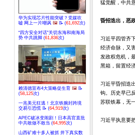
猛觉醒，中共意
华为实现芯片性能突破？党媒吹
昏招迭出，恶
嘘 网上一片嘲讽
🖼️
📝 (
61,692
次)
“四方安全对话”关切东海和南海局
势 中共跳脚 (
61,836
次)
习近平四管齐
经济命脉，又
发政权危机，
黑箱，留置经济
习近平昏招迭
赖清德宣布4大策略促生育
🖼️
📝
钩。历史早已
(
58,125
次)
苏联铁幕，无一
一兆美元狂逃！北京铁腕封跨境
交易引恐慌 📝 (
64,919
次)
APEC破冰变闹剧！日本高官直批
习近平执意要
中共敢做不敢当 (
64,995
次)
山西矿难十多人被抓 井下真实数