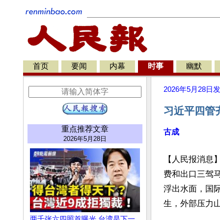
首页
要闻
内幕
时事
幽默
2026年5月28日
习近平四管
重点推荐文章
古成
2026年5月28日
【人民报消息
费和出口三驾
浮出水面，国
生，外部压力山
两千张六四照首曝光 台湾是下一