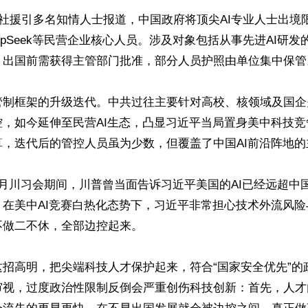
博社援引多名知情人士报道，中国政府将顶尖AI专业人士出境
epSeek等民营企业核心人员。涉及对象包括从事先进AI研
，出国前需获得主管部门批准，部分人员护照由单位集中保管。
管制框架的升级迭代。中共过往主要针对高校、核领域及国企
控，如今延伸至民营AI生态，凸显习近平当局置身美中科技竞
，迭代后的管控人员虽为少数，但覆盖了中国AI前沿阵地的
月川习会期间，川普曾当面告诉习近平美国的AI已经远超中
。在美中AI竞赛白热化态势下，习近平非常担心技术外流风
做二不休，全部边控起来。

这招高明，把尖端科技人才保护起来，符合“国家安全优先”的
审视，过度政治性限制反倒会严重创伤科技创新：首先，人才