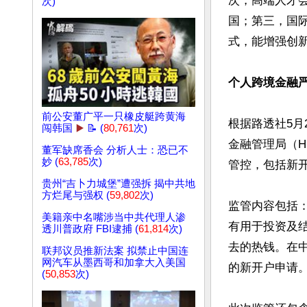
次，高端人才
次)
国；第三，国
式，能增强创新
个人跨境金融
前公安董广平一只橡皮艇跨黄海
根据路透社5月
闯韩国
▶️
📝 (
80,761
次)
金融管理局（
董军缺席香会 分析人士：恐已不
妙 (
63,785
次)
管控，包括新开
贵州“吉卜力城堡”遭强拆 揭中共地
方烂尾与强权 (
59,802
次)
监管内容包括
美籍亲中名嘴涉当中共代理人渗
有用于投资及
透川普政府 FBI逮捕 (
61,814
次)
去的热钱。在
联邦议员推新法案 拟禁止中国连
网汽车从墨西哥和加拿大入美国
的新开户申请。
(
50,853
次)