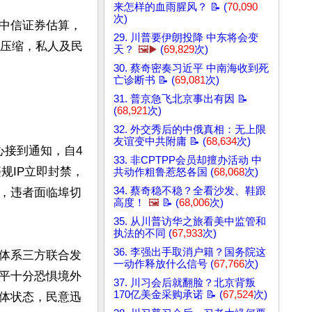
来怎样的血雨腥风？ 📝 (
70,090
次)
中信证券估算，
29. 川普要伊朗投降 中东将会变
度压缩，私人及民
天？
🖼️▶️
(
69,829
次)
30. 蔡奇密奏习近平 中南海收到死
亡诊断书 📝 (
69,081
次)
31. 普京急飞北京事出有因 📝
(
68,921
次)
32. 外交秀后的中俄真相：无上限
友谊变中共附庸 📝 (
68,634
次)
心接到通知，自4
33. 非CPTPP会员却擅办活动 中
规IP立即封禁，
共动作粗鲁惹怒各国 (
68,068
次)
34. 蔡奇稳不稳？全看沙发、鞋跟
，违者面临埠切
高度！
🖼️
📝 (
68,006
次)
35. 从川普访华之旅看美中监管和
执法的不同 (
67,933
次)
36. 李强出手取消户籍？国务院这
体系三方联合发
一动作释放什么信号 (
67,766
次)
平十分恐惧境外
37. 川习会后就翻脸？北京背叛
170亿美金采购承诺 📝 (
67,524
次)
体状态，民意迅