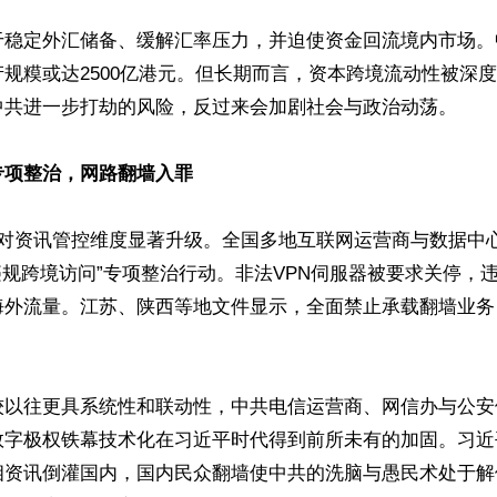
于稳定外汇储备、缓解汇率压力，并迫使资金回流境内市场。
规糢或达2500亿港元。但长期而言，资本跨境流动性被深
中共进一步打劫的风险，反过来会加剧社会与政治动荡。

专项整治，网路翻墙入罪
共对资讯管控维度显著升级。全国多地互联网运营商与数据中
违规跨境访问”专项整治行动。非法VPN伺服器被要求关停，违
海外流量。江苏、陕西等地文件显示，全面禁止承载翻墙业务


较以往更具系统性和联动性，中共电信运营商、网信办与公安
数字极权铁幕技术化在习近平时代得到前所未有的加固。习近
相资讯倒灌国内，国内民众翻墙使中共的洗脑与愚民术处于解