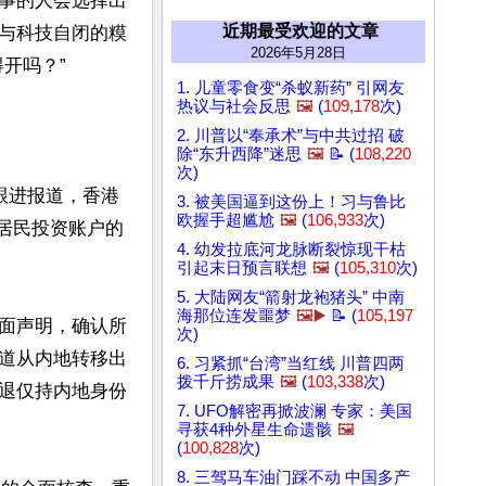
事的人会选择出
近期最受欢迎的文章
与科技自闭的糢
2026年5月28日
吗？”

1. 儿童零食变“杀蚁新药” 引网友
热议与社会反思
🖼️
(
109,178
次)
2. 川普以“奉承术”与中共过招 破
除“东升西降”迷思
🖼️
📝 (
108,220
次)
跟进报道，香港
3. 被美国逼到这份上！习与鲁比
欧握手超尴尬
🖼️
(
106,933
次)
居民投资账户的
4. 幼发拉底河龙脉断裂惊现干枯
引起末日预言联想
🖼️
(
105,310
次)
5. 大陆网友“箭射龙袍猪头” 中南
海那位连发噩梦
🖼️▶️
📝 (
105,197
面声明，确认所
次)
道从内地转移出
6. 习紧抓“台湾”当红线 川普四两
拨千斤捞成果
🖼️
(
103,338
次)
退仅持内地身份
7. UFO解密再掀波澜 专家：美国
寻获4种外星生命遗骸
🖼️
(
100,828
次)
8. 三驾马车油门踩不动 中国多产