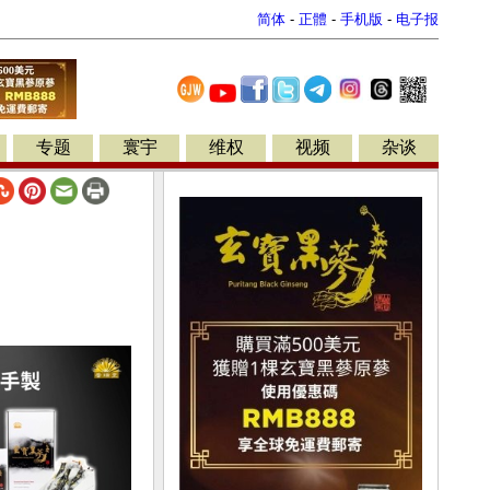
简体
-
正體
-
手机版
-
电子报
专题
寰宇
维权
视频
杂谈