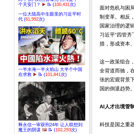
个天安门？
▶️
📝 (
100,431
次)
面对危机与困
一位大陆高中生眼里的习近平时
制变革。相反
代 (
61,992
次)
国家治理的逻辑
习近平“四管齐
措，形成资本、
这一政策组合
一半水淹一半火焰山 大半个中国
全背道而驰，
在求救
▶️
📝 (
101,841
次)
张的宏观背景
国的倒退趋势。
AI人才出境管
科技是国之重器
释永信一审获刑24年 让人联想到
魔王的阴谋
🖼️
📝 (
102,293
次)