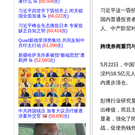
著什么 📝 (
65,508
次)
习近平这一昏
习近平四管齐下昏招齐上 闭关锁
国全面加速 📝 (
66,022
次)
国内普通投资
习近平峰会失态痛批日本 专家批
人、中产阶层对
缺乏自知之明 (
63,414
次)
Quad新德里强势集结 共同反制中
共印太行动 (
61,090
次)
跨境券商重罚
新疆哈萨克作家被指“极端思想”遭
羁押 📝 (
52,560
次)
5月22日，中
没约18.5亿
内逐步清仓。

彭博行业研究显
出峰值，而且
中共跨国镇压 加拿大议员吁驱逐
涉案外交官
🖼️
(
58,690
次)
显著，强化了
战，促使热钱外