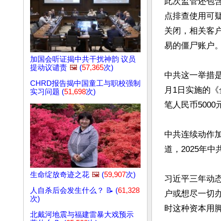
此次监管还包含
点排查使用可
关闭，相关客
易的僵尸账户。
加国会听证揭中共干扰神韵 议员
提动议谴责
🖼️
(
57,365
次)
中共这一举措是
CHRD报告揭中国童工与职校强制
月1日实施的
实习问题 (
51,698
次)
笔人民币500
中共连续动作
道，2025年
生命绽放奇迹之花
🖼️
(
59,907
次)
习近平三年动
人自杀后会发生什么？ 📝 (
61,328
户或想尽一切
次)
时这种资本用脚
北戴河地震与福建雷暴大戏预示