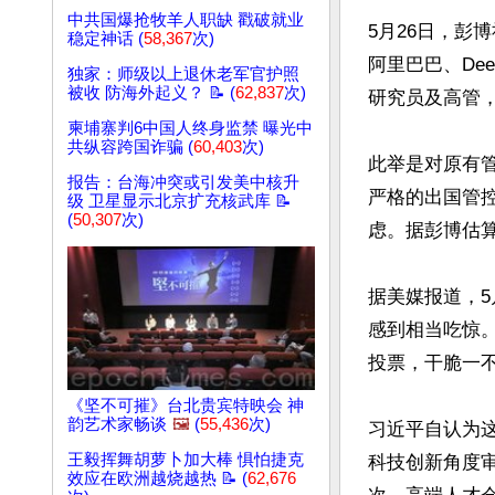
中共国爆抢牧羊人职缺 戳破就业
5月26日，彭
稳定神话 (
58,367
次)
阿里巴巴、De
独家：师级以上退休老军官护照
被收 防海外起义？ 📝 (
62,837
次)
研究员及高管
柬埔寨判6中国人终身监禁 曝光中
共纵容跨国诈骗 (
60,403
次)
此举是对原有
报告：台海冲突或引发美中核升
严格的出国管
级 卫星显示北京扩充核武库 📝
(
50,307
次)
虑。据彭博估算
据美媒报道，5
感到相当吃惊
投票，干脆一不
《坚不可摧》台北贵宾特映会 神
韵艺术家畅谈
🖼️
(
55,436
次)
习近平自认为
王毅挥舞胡萝卜加大棒 惧怕捷克
科技创新角度
效应在欧洲越烧越热 📝 (
62,676