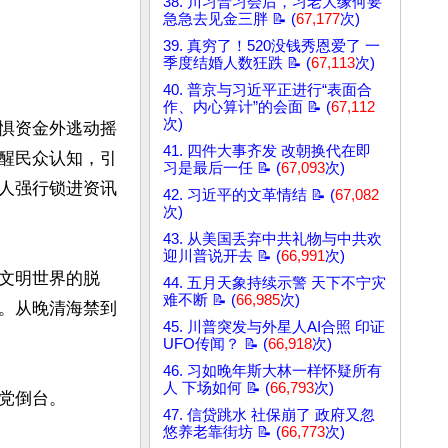
38. 川习普习会后，习老大缘何要
急急去见金三胖 📝 (
67,177
次)
39. 真穷了！520没钱秀恩爱了 一
季度结婚人数狂跌 📝 (
67,113
次)
40. 普京与习近平正进行“表面合
作、内心算计”的会面 📝 (
67,112
次)
惧资金外逃动摇
41. 四件大事齐发 改朝换代在即
醒民众认知，引
习是最后一任 📝 (
67,093
次)
人强行锁进资讯
42. 习近平的文革情结 📝 (
67,082
次)
43. 从美国丢弃中共礼物与中共欢
迎川普说开去 📝 (
66,991
次)
文明世界的脱
44. 五月天象持续示警 天下不宁灾
难不断 📝 (
66,985
次)
。从晚清海禁到
45. 川普突发与外星人AI合照 印证
UFO传闻？ 📝 (
66,918
次)
46. 习如晚年斯大林一样怀疑所有
人 下场如何 📝 (
66,793
次)
倒台。

47. 信贷跳水 社保崩了 政府又忽
悠养老靠街坊 📝 (
66,773
次)