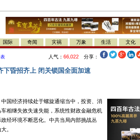
国际
奇闻
灾祸
万象
生活
文化
人气：
66,022
分享：
发表
齐下昏招齐上 闭关锁国全面加速
】中国经济持续处于螺旋通缩当中，投资、消
马车相继失效失速失能，系统性财政金融危机
际政经环境不断恶化。中共当局内部挑战丛
大。
