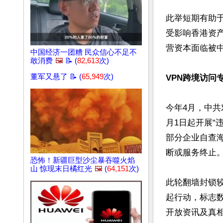
此举短期有助
受影响香港资产
营资本面临被
中国经济一团糟 民众信心不足不
敢消费
🖼️
📝 (
82,613
次)
董军又悬了 📝 (
65,949
次)
VPN跨境访问
今年4月，中
月1日起开展“
部分企业自查
断或服务终止。
恐怖！新疆巨型沙尘暴吞噬火焰
山 惊现末日橘红光
🖼️
(
64,151
次)
此轮翻墙封锁
起行动，标志
开放资讯及真