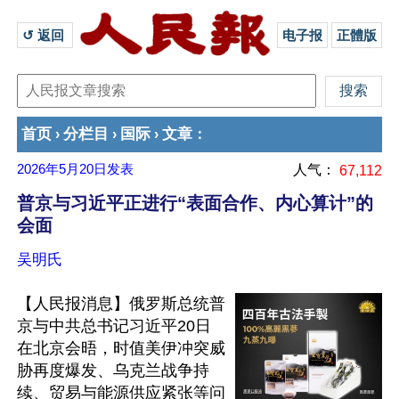
↺ 返回 
电子报
正體版
首页
分栏目
国际
文章
›
›
›
：
2026年5月20日
发表
人气：
67,112
普京与习近平正进行“表面合作、内心算计”的
会面
吴明氏
【人民报消息】俄罗斯总统普
京与中共总书记习近平20日
在北京会晤，时值美伊冲突威
胁再度爆发、乌克兰战争持
续、贸易与能源供应紧张等问