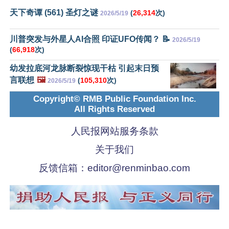
天下奇谭 (561) 圣灯之谜
(
26,314
次)
2026/5/19
川普突发与外星人AI合照 印证UFO传闻？ 📝
2026/5/19
(
66,918
次)
幼发拉底河龙脉断裂惊现干枯 引起末日预
言联想
🖼️
(
105,310
次)
2026/5/19
Copyright© RMB Public Foundation Inc.
All Rights Reserved
人民报网站服务条款
关于我们
反馈信箱：
editor@renminbao.com