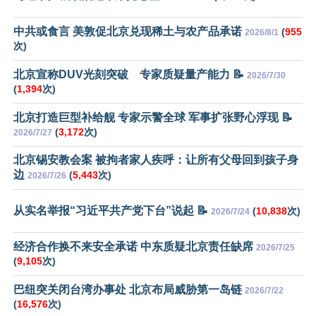
中共或食言 美敦促北京兑现稀土与农产品承诺
(
955
2026/8/1
次)
北京宣称DUV光刻突破 专家质疑量产能力 📝
2026/7/30
(
1,394
次)
北京打造巨型补给舰 专家示警全球 军事扩张野心浮现 📝
(
3,172
次)
2026/7/27
北京锡安教会案 被拘者家人疾呼：让所有父母回到孩子身
边
(
5,443
次)
2026/7/26
从实名举报“习近平共产党下台”说起 📝
(
10,838
次)
2026/7/24
经济合作换不来安全承诺 中东质疑北京责任缺席
2026/7/25
(
9,105
次)
巴纽突关闭台湾办事处 北京布局威胁第一岛链
2026/7/22
(
16,576
次)