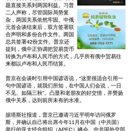
题直接关系到两国利益。习普
二人声称，尽管国际局势复
杂，两国关系依然牢固。中俄
元首会谈结束后，双方签署联
合声明和多份合作文件。两国
总共签署42份文件。普京还
提到，俄中正协调把贸易货币
转换为卢布和人民币的方式，几乎所有俄中贸易往
来都以卢布和人民币结算。

普京在会谈时引用中国谚语说，“这里很适合引用一
句中国谚语，就我们所知，在中国人们会说，一日
不见、如隔三秋”。凸显和老朋友的好交情，并赞扬
俄中关系，达到前所未有的水准。

据塔斯社报道，普京已邀请习近平明年访问俄罗
斯，并确认自己将出席今年11月在中国（中共国）
举行的亚太经合组织（APEC）峰会。中共国外交部