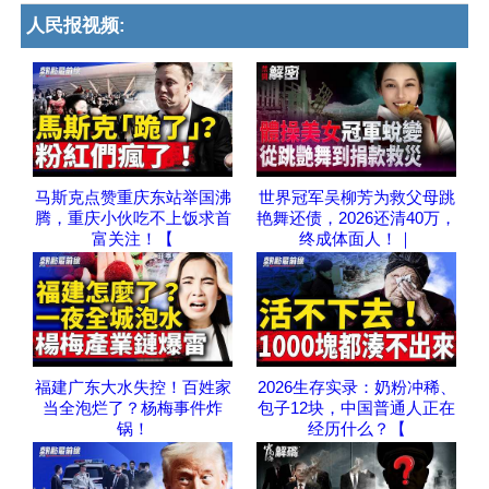
人民报视频:
马斯克点赞重庆东站举国沸
世界冠军吴柳芳为救父母跳
腾，重庆小伙吃不上饭求首
艳舞还债，2026还清40万，
富关注！【
终成体面人！｜
福建广东大水失控！百姓家
2026生存实录：奶粉冲稀、
当全泡烂了？杨梅事件炸
包子12块，中国普通人正在
锅！
经历什么？【