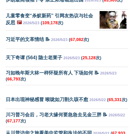
(
63,909
次)
2026/5/23
儿童零食变“杀蚁新药” 引网友热议与社会
反思
🖼️
(
109,178
次)
2026/5/23
习近平的文革情结 📝
(
67,082
次)
2026/5/23
天下奇谭 (564) 隐士老莱子
(
25,128
次)
2026/5/23
习如晚年斯大林一样怀疑所有人 下场如何 📝
2026/5/23
(
66,793
次)
日本出现神秘感冒 喉咙如刀割久咳不愈
(
65,331
次)
2026/5/22
川习普习会后，习老大缘何要急急去见金三胖 📝
2026/5/22
(
67,177
次)
从川普访华之旅看美中监管和执法的不同
(
67,933
2026/5/22