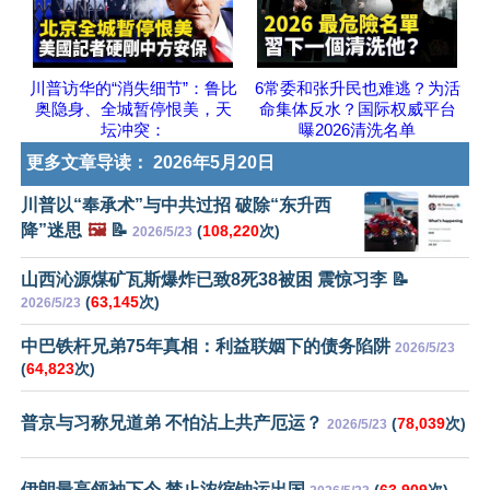
川普访华的“消失细节”：鲁比
6常委和张升民也难逃？为活
奥隐身、全城暂停恨美，天
命集体反水？国际权威平台
坛冲突：
曝2026清洗名单
更多文章导读：
2026年5月20日
川普以“奉承术”与中共过招 破除“东升西
降”迷思
🖼️
📝
(
108,220
次)
2026/5/23
山西沁源煤矿瓦斯爆炸已致8死38被困 震惊习李 📝
(
63,145
次)
2026/5/23
中巴铁杆兄弟75年真相：利益联姻下的债务陷阱
2026/5/23
(
64,823
次)
普京与习称兄道弟 不怕沾上共产厄运？
(
78,039
次)
2026/5/23
伊朗最高领袖下令 禁止浓缩铀运出国