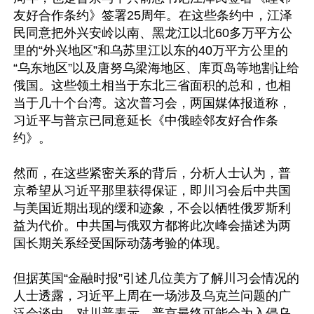
友好合作条约》签署25周年。在这些条约中，江泽
民同意把外兴安岭以南、黑龙江以北60多万平方公
里的“外兴地区”和乌苏里江以东的40万平方公里的
“乌东地区”以及唐努乌梁海地区、库页岛等地割让给
俄国。这些领土相当于东北三省面积的总和，也相
当于几十个台湾。这次普习会，两国媒体报道称，
习近平与普京已同意延长《中俄睦邻友好合作条
约》。

然而，在这些紧密关系的背后，分析人士认为，普
京希望从习近平那里获得保证，即川习会后中共国
与美国近期出现的缓和迹象，不会以牺牲俄罗斯利
益为代价。中共国与俄双方都将此次峰会描述为两
国长期关系经受国际动荡考验的体现。

但据英国“金融时报”引述几位美方了解川习会情况的
人士透露，习近平上周在一场涉及乌克兰问题的广
泛会谈中，对川普表示，普京最终可能会为入侵乌