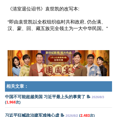
《清室退位诏书》袁世凯的改写本:
“即由袁世凯以全权组织临时共和政府, 仍合满、
汉、蒙、回、藏五族完全领土为一大中华民国。”
相关文章：
中国不可能超越美国 习近平最上头的事黄了 📝
2026/8/3
(
1,968
次)
习近平狂喊政治建军难掩心虚 📝
(
2,483
次)
2026/8/2