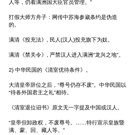
人等，仍着满洲国大臣官员管理。”
打假大师方舟子：网传中苏海参崴条约是伪造
的。
满清《投充法》, 民人(汉人)投充旗下为奴。
满清《禁关令》, 严禁汉人进入满洲“龙兴之地”。
2) 中华民国的《清室优待条件》。
大清皇帝辞位之后，“尊号仍存不废”。中华民国以
“待各外国君主之礼”相待。
《清室退位诏书》原文无一字提及中国或汉人。
“皇帝但卸政权，不废尊号。……特行宣示皇族暨
满、蒙、回、藏人等。”