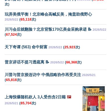
次)
玩弄美俄平衡！北京峰会高喊反美，掩盖助俄野心
(
65,118
次)
2026/5/22
川习会后就翻脸？北京背叛170亿美金采购承诺 📝
2026/5/22
(
67,524
次)
天下奇谭 (563) 命中财富
(
25,923
次)
2026/5/22
普京讲话不提习透疏离 📝
(
66,368
次)
2026/5/22
川普与普京接连访中 中俄战略协作再受关注
2026/5/21
(
65,818
次)
上海惊爆随机砍人 3人受伤含2日籍
🖼️
(
85,704
次)
2026/5/21