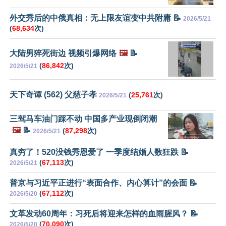
外交秀后的中俄真相：无上限友谊变中共附庸 📝
2026/5/21
(
68,634
次)
大陆男猝死街边 视频引爆网络
🖼️
📝
(
86,842
次)
2026/5/21
天下奇谭 (562) 父慈子孝
(
25,761
次)
2026/5/21
三驾马车油门踩不动 中国多产业现倒闭潮
🖼️
📝
(
87,298
次)
2026/5/21
真穷了！520没钱秀恩爱了 一季度结婚人数狂跌 📝
(
67,113
次)
2026/5/21
普京与习近平正进行“表面合作、内心算计”的会面 📝
(
67,112
次)
2026/5/20
文革发动60周年：习死后将迎来怎样的血雨腥风？ 📝
(
70,090
次)
2026/5/20