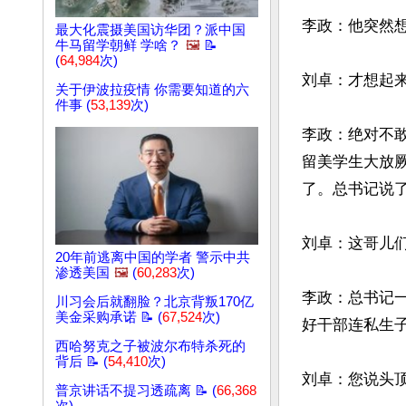
李政：他突然
最大化震摄美国访华团？派中国
牛马留学朝鲜 学啥？
🖼️
📝
(
64,984
次)
刘卓：才想起来
关于伊波拉疫情 你需要知道的六
件事 (
53,139
次)
李政：绝对不
留美学生大放
了。总书记说了
刘卓：这哥儿们
20年前逃离中国的学者 警示中共
渗透美国
🖼️
(
60,283
次)
李政：总书记
川习会后就翻脸？北京背叛170亿
美金采购承诺 📝 (
67,524
次)
好干部连私生子
西哈努克之子被波尔布特杀死的
背后 📝 (
54,410
次)
刘卓：您说头顶
普京讲话不提习透疏离 📝 (
66,368