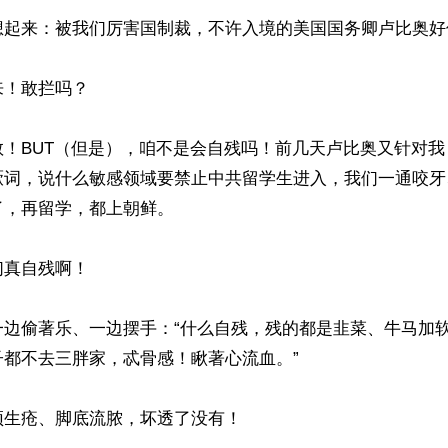
想起来：被我们厉害国制裁，不许入境的美国国务卿卢比奥好
！敢拦吗？

敢！BUT（但是），咱不是会自残吗！前几天卢比奥又针对
厥词，说什么敏感领域要禁止中共留学生进入，我们一通咬牙
，再留学，都上朝鲜。

真自残啊！

一边偷著乐、一边摆手：“什么自残，残的都是韭菜、牛马加
都不去三胖家，忒骨感！瞅著心流血。”

生疮、脚底流脓，坏透了没有！
