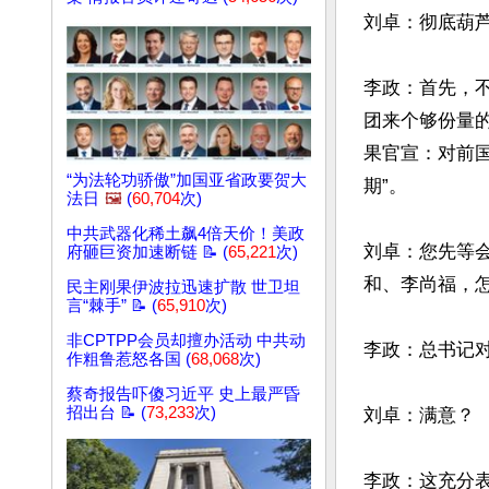
刘卓：彻底葫芦
李政：首先，
团来个够份量
果官宣：对前
“为法轮功骄傲”加国亚省政要贺大
期”。

法日
🖼️
(
60,704
次)
中共武器化稀土飙4倍天价！美政
刘卓：您先等
府砸巨资加速断链 📝 (
65,221
次)
和、李尚福，怎
民主刚果伊波拉迅速扩散 世卫坦
言“棘手” 📝 (
65,910
次)
非CPTPP会员却擅办活动 中共动
李政：总书记对
作粗鲁惹怒各国 (
68,068
次)
蔡奇报告吓傻习近平 史上最严昏
招出台 📝 (
73,233
次)
刘卓：满意？

李政：这充分表