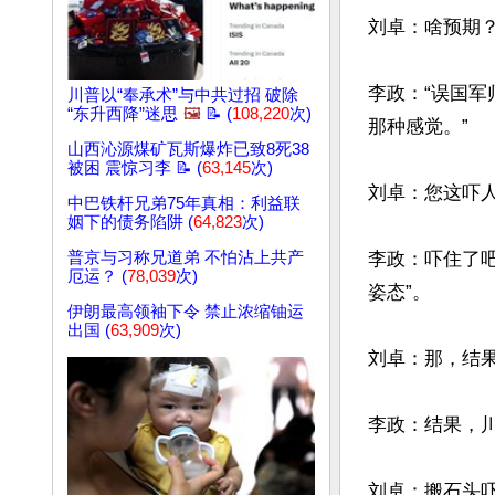
刘卓：啥预期？
李政：“误国军
川普以“奉承术”与中共过招 破除
“东升西降”迷思
🖼️
📝 (
108,220
次)
那种感觉。”

山西沁源煤矿瓦斯爆炸已致8死38
被困 震惊习李 📝 (
63,145
次)
刘卓：您这吓人
中巴铁杆兄弟75年真相：利益联
姻下的债务陷阱 (
64,823
次)
普京与习称兄道弟 不怕沾上共产
李政：吓住了吧
厄运？ (
78,039
次)
姿态”。

伊朗最高领袖下令 禁止浓缩铀运
出国 (
63,909
次)
刘卓：那，结果
李政：结果，川
刘卓：搬石头吓