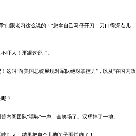


师”们跟老习这么说的：“您拿自己马仔开刀，刀口得深点儿
不吓人！甭跟这说了。

！这叫“向美国总统展现对军队绝对掌控力”，以及“在国内
呢？

普内阁团队“噗哧”一声，全笑场了。汉堡掉了一地。

唬别人，结果把自个儿脚丫子砸烂糊了！
