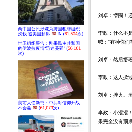
刘卓：懵圈！还
两中国公民涉嫌为跨国犯罪组织
李政：什么不
洗钱 被美国起诉
🖼️
📝 (
61,504
次)
喊：“有种你们
世卫组织警告：刚果民主共和国
的伊波拉疫情“迅速蔓延” (
56,101
次)
刘卓：然后捂著
李政：这人掀过
刘卓：挫火。流
美前大使新书：中共对信仰开战
不会赢
🖼️
(
61,073
次)
李政：小混混
果完全没有预期