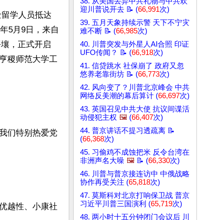
38. 从美国丢弃中共礼物与中共欢
迎川普说开去 📝 (
66,991
次)
金留学人员抵达
39. 五月天象持续示警 天下不宁灾
年5月9日，来自
难不断 📝 (
66,985
次)
平壤，正式开启
40. 川普突发与外星人AI合照 印证
UFO传闻？ 📝 (
66,918
次)
亨稷师范大学工
41. 信贷跳水 社保崩了 政府又忽
悠养老靠街坊 📝 (
66,773
次)
42. 风向变了？川普北京峰会 中共
网络反美潮的幕后算计 (
66,697
次)
43. 英国召见中共大使 抗议间谍活
动侵犯主权
🖼️
(
66,407
次)
44. 普京讲话不提习透疏离 📝
我们特别热爱党
(
66,368
次)
45. 习偷鸡不成蚀把米 反令台湾在
非洲声名大噪
🖼️
📝 (
66,330
次)
46. 川普与普京接连访中 中俄战略
协作再受关注 (
65,818
次)
47. 莫斯科对北京打响保卫战 普京
习近平川普三国演利 (
65,719
次)
优越性、小康社
48. 两小时十五分钟闭门会议后 川