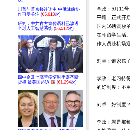
次)
李政：5月11
川普与普京接连访中 中俄战略协
作再受关注 (
65,818
次)
平壤，正式开启
研究：中共官方宣传语料已渗透
国内16所高校
全球人工智慧系统 (
56,912
次)
在朝留学生活
作人员赴机场迎
刘卓：谁家孩子
四中企及七高管疫情时串谋垄断
李政：老习特
货柜 被美国起诉
🖼️
(
61,294
次)
的好制度：不用
刘卓：好制度？
李政：就是那