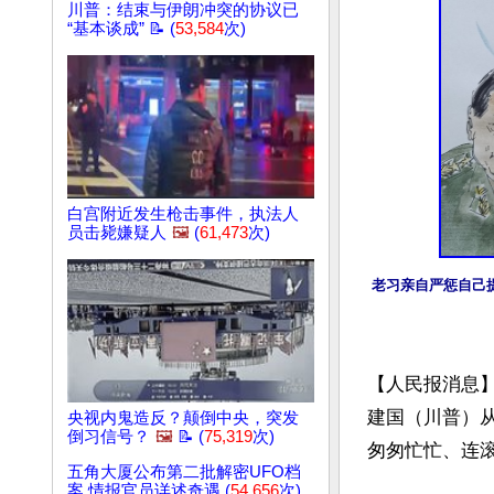
川普：结束与伊朗冲突的协议已
“基本谈成” 📝 (
53,584
次)
白宫附近发生枪击事件，执法人
员击毙嫌疑人
🖼️
(
61,473
次)
老习亲自严惩自己
【人民报消息
建国（川普）
央视内鬼造反？颠倒中央，突发
倒习信号？
🖼️
📝 (
75,319
次)
匆匆忙忙、连滚
五角大厦公布第二批解密UFO档
案 情报官员详述奇遇 (
54,656
次)