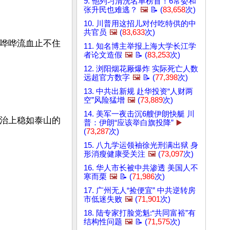
9. 他列习清洗名单榜首！6常委和
张升民也难逃？
🖼️
📝 (
83,658
次)
10. 川普用这招儿对付吃特供的中
共官员
🖼️
(
83,633
次)
，哗哗流血止不住
11. 知名博主举报上海大学长江学
者论文造假
🖼️
📝 (
83,253
次)
12. 浏阳烟花厰爆炸 实际死亡人数
远超官方数字
🖼️
📝 (
77,398
次)
13. 中共出新规 赴华投资“人财两
空”风险猛增
🖼️
(
73,889
次)
14. 美军一夜击沉6艘伊朗快艇 川
政治上稳如泰山的
普：伊朗“应该举白旗投降”
▶️
(
73,287
次)
15. 八九学运领袖徐光刑满出狱 身
形消瘦健康受关注
🖼️
(
73,097
次)
16. 华人市长被中共渗透 美国人不
寒而栗
🖼️
📝 (
71,986
次)
17. 广州无人“捡便宜” 中共逆转房
市低迷失败
🖼️
(
71,901
次)
18. 陆专家打脸党魁:“共同富裕”有
结构性问题
🖼️
📝 (
71,575
次)