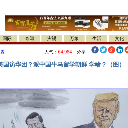
国际
奇闻
灾祸
万象
生活
文化
人气：
64,984
分享：
发表
美国访华团？派中国牛马留学朝鲜 学啥？（图）