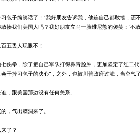
给习包子编笑话了：“我好朋友告诉我，他连自己都敢揍，还
敢揍我们美国人吗？我好朋友立马一脸维尼熊的傻笑：‘不敢’。
百五丢人现眼不！

通七伤拳，除了把自己军队打得鼻青脸肿，更加坚定了红二代
会干掉习包子的决心”，之外，也被川普政府过滤，当空气了
谁，跟美国那边没有任何关系。

的，气出脑洞来了。

来了？
