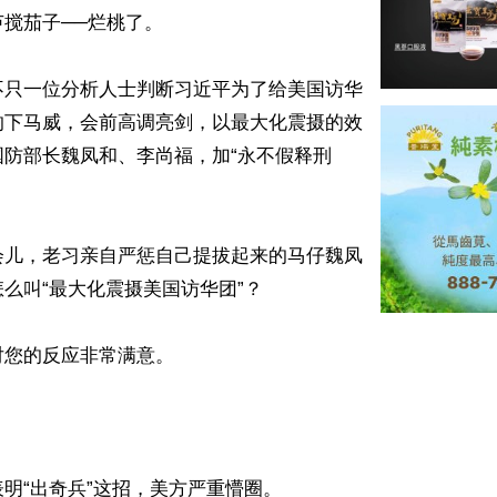
搅茄子──烂桃了。

不只一位分析人士判断习近平为了给美国访华
的下马威，会前高调亮剑，以最大化震摄的效
国防部长魏凤和、李尚福，加“永不假释刑
会儿，老习亲自严惩自己提拔起来的马仔魏凤
么叫“最大化震摄美国访华团”？

您的反应非常满意。

明“出奇兵”这招，美方严重懵圈。
