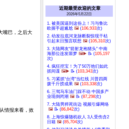
近期最受欢迎的文章
2026年5月22日
1. 被美国逼到这份上！习与鲁比
欧握手超尴尬
🖼️
(
106,933
次)
大嘴巴，之后大
2. 幼发拉底河龙脉断裂惊现干枯
引起末日预言联想
🖼️
(
105,310
次)
3. 大陆网友“箭射龙袍猪头” 中南
海那位连发噩梦
🖼️▶️
📝 (
105,197
次)
4. 疯狂挖宝！为了50万他们如此
抓间谍
🖼️▶️
📝 (
103,343
次)
5. 习紧抓“台湾”当红线 川普四两
拨千斤捞成果
🖼️
(
103,338
次)
6. 三驾马车油门踩不动 中国多产
业现倒闭潮
🖼️
📝 (
87,298
次)
7. 大陆男猝死街边 视频引爆网络
🖼️
📝 (
86,842
次)
从情报来看，效
8. 上海惊爆随机砍人 3人受伤含2
日籍
🖼️
(
85,704
次)