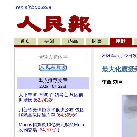
首页
要闻
内幕
时事
幽默
2026年5月22日
最大化震摄
重点推荐文章
李政 刘卓
2026年5月22日
天下奇谭 (566) 产妇暴亡 只因前
世孽缘 (
62,743
次)
川普称美伊协议将很快公布 包括
移除高浓缩铀库存 (
64,569
次)
Manus拟筹款10亿美元解除Meta
收购交易 (
64,707
次)