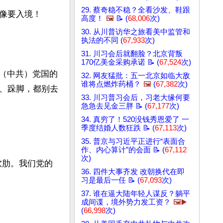
29. 蔡奇稳不稳？全看沙发、鞋跟
像要入境！

高度！
🖼️
📝 (
68,006
次)
30. 从川普访华之旅看美中监管和
执法的不同 (
67,933
次)
31. 川习会后就翻脸？北京背叛
170亿美金采购承诺 📝 (
67,524
次)
我（中共）党国的
32. 网友猛批：五一北京如临大敌
谁将点燃炸药桶？
🖼️
(
67,382
次)
、跺脚，都别去
33. 川习普习会后，习老大缘何要
急急去见金三胖 📝 (
67,177
次)
34. 真穷了！520没钱秀恩爱了 一
季度结婚人数狂跌 📝 (
67,113
次)
35. 普京与习近平正进行“表面合
作、内心算计”的会面 📝 (
67,112
次)
软肋。我们党的
36. 四件大事齐发 改朝换代在即
习是最后一任 📝 (
67,093
次)
37. 谁在逼大陆年轻人谋反？躺平
成间谍，境外势力发工资？
🖼️▶️
(
66,998
次)