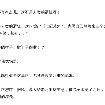
真有点儿。这不是人类的逻辑呀！

是人类的逻辑，这叫“急了连自己都打”。先照自己胖脸来三个
等著，都别走。”

腮帮子，撒丫子癫啦！？

我党锅盖。

氓打架全这套路，尤其是没啥水准的流氓。

！跟您讲，据说，高人给老习出这主意，被包子采纳了之后，
的漂亮。
