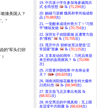
19. 中共派小学生参加海参崴阅兵
式 全民愤怒
🖼️
📝 (
71,294
次)
不敢揍美国人？
20. 触碰习逆鳞 魏凤和李尚福成祭
品 (
70,869
次)
”

21. 一觉醒来成境外势力了！“习禁
平”继续发烧
🖼️
📝 (
70,754
次)
22. 深圳女子劝阻吸烟 反遭警方脱
衣“裸检”
🖼️
📝 (
70,705
次)
23. 甩开中共 朝鲜改宪法塑造“正
常国家”形象
🖼️
📝 (
70,115
次)
说的“军头们卯
24. 文革发动60周年：习死后将迎
！

来怎样的血雨腥风？ 📝 (
70,090
次)
25. 川普要伊朗投降 中东将会变
天？
🖼️▶️
(
69,829
次)
26. 湖南浏阳烟花厰发生特大爆炸
21死61伤
🖼️
📝 (
68,949
次)
27. 普京急飞北京事出有因 📝
(
68,921
次)
28. 外交秀后的中俄真相：无上限
友谊变中共附庸 📝 (
68,634
次)