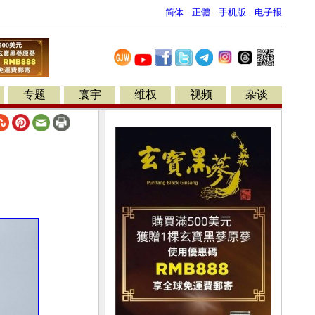
简体
-
正體
-
手机版
-
电子报
专题
寰宇
维权
视频
杂谈