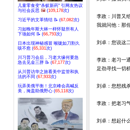
儿童零食变“杀蚁新药” 引网友热议
与社会反思
🖼️
(
109,178
次)
李政：川普又
习近平的文革情结 📝 (
67,082
次)
我就问他：那你
习如晚年斯大林一样怀疑所有人
下场如何 📝 (
66,793
次)
刘卓：您说这二
日本出现神秘感冒 喉咙如刀割久
咳不愈 (
65,331
次)
川习普习会后，习老大缘何要急
李政：老习一
急去见金三胖 📝 (
67,177
次)
足劲寻找一切机
从川普访华之旅看美中监管和执
法的不同 (
67,933
次)
刘卓：您想残杀
玩弄美俄平衡！北京峰会高喊反
美，掩盖助俄野心 (
65,118
次)
李政：把老习气
刘卓：想起什么