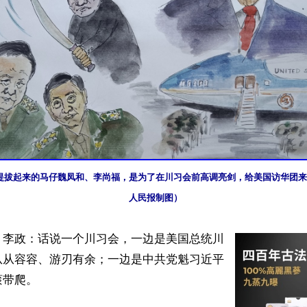
提拔起来的马仔魏凤和、李尚福，是为了在川习会前高调亮剑，给美国访华团来
人民报制图）
】李政：话说一个川习会，一边是美国总统川
从从容容、游刃有余；一边是中共党魁习近平
带爬。
