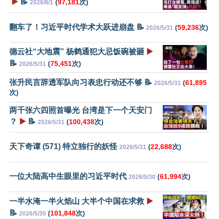
▶️
📝
(
97,181
次)
2026/6/1
翻车了！习近平时代学术大跃进崩盘 📝
(
59,236
次)
2026/5/31
德云社“大地震” 杨鹤通犯大忌饭碗被砸
▶️
📝
(
75,451
次)
2026/5/31
张升民言辞透军队向习表忠行动还不够 📝
(
61,895
2026/5/31
次)
两千张六四照首曝光 台湾是下一个天安门
？
▶️
📝
(
100,438
次)
2026/5/31
天下奇谭 (571) 特立独行的妖怪
(
22,688
次)
2026/5/31
一位大陆高中生眼里的习近平时代
(
61,994
次)
2026/5/30
一半水淹一半火焰山 大半个中国在求救
▶️
📝
(
101,848
次)
2026/5/30