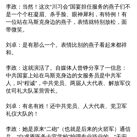
李政：当然！这次“川习会”国宴担任服务的燕子们不
是一个个枉凝眉、杀手脸、眼神犀利，有特例！有
一位站在马斯克身边的燕子，表情就特别放松，面
带微笑。

刘卓：是有那么一个。表情比别的燕子看起来都祥
和。

李政：这就演活了。自媒体人曾铮分享了一信息：
中共国宴上站在马斯克身边的女服务员是中共军
人，叫“程诚”，中共党员、两届人大代表、解放军仪
仗司礼大队某营营长。

刘卓：有名有姓！还中共党员、人大代表、党卫军
礼仪大队的！

李政：她是原来“二砲”（也就是后来的火箭军）通信
兵，“白求恩医务士官学校”护理专业毕业的。“天安