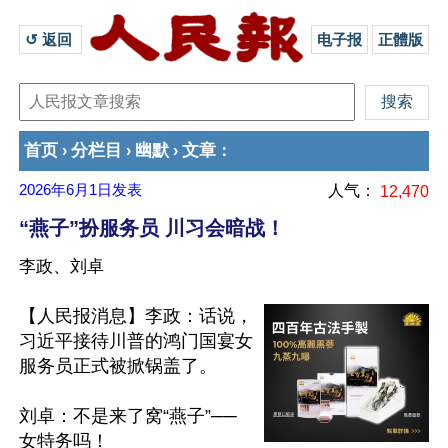
↺ 返回 
电子报
正體版
首页
分栏目
幽默
文章
›
›
›
：
2026年6月1日
发表
人气：
12,470
“燕子”扮服务员 川习会暗战！
李政、刘卓
【人民报消息】李政：话说，
习近平接待川普的鸿门国宴女
服务员正式被掀锅盖了。

刘卓：不是来了窝“燕子”──
女特务吗！
