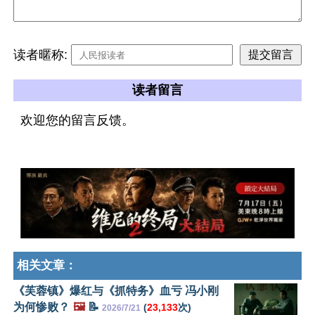
读者暱称:
读者留言
欢迎您的留言反馈。
相关文章：
《芙蓉镇》爆红与《抓特务》血亏 冯小刚
为何惨败？
🖼️
📝
(
23,133
次)
2026/7/21