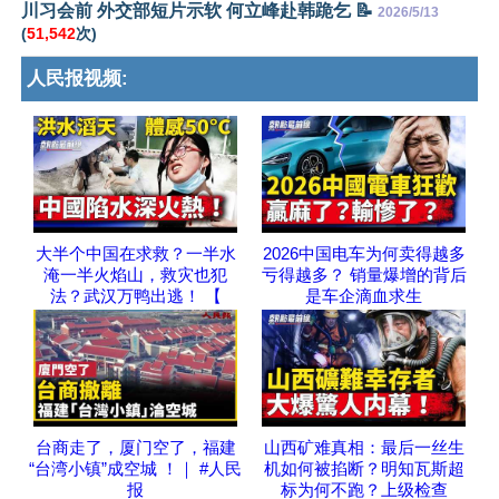
川习会前 外交部短片示软 何立峰赴韩跪乞 📝
2026/5/13
(
51,542
次)
人民报视频:
大半个中国在求救？一半水
2026中国电车为何卖得越多
淹一半火焰山，救灾也犯
亏得越多？ 销量爆增的背后
法？武汉万鸭出逃！ 【
是车企滴血求生
台商走了，厦门空了，福建
山西矿难真相：最后一丝生
“台湾小镇”成空城 ！｜ #人民
机如何被掐断？明知瓦斯超
报
标为何不跑？上级检查