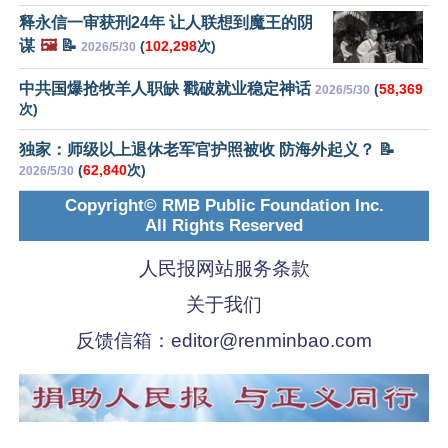
释永信一审获刑24年 让人联想到魔王的阴
谋
🖼️
📝
(
102,298
次)
2026/5/30
中共国爆抢牧羊人职缺 戳破就业稳定神话
(
58,369
2026/5/30
次)
独家：师级以上退休老军官护照被收 防海外起义？ 📝
(
62,840
次)
2026/5/30
Copyright© RMB Public Foundation Inc.
All Rights Reserved
人民报网站服务条款
关于我们
反馈信箱：
editor@renminbao.com