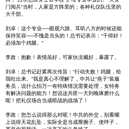
门阅兵”当时，人家是方阵里的；各种礼仪队伍里的
大干部。

刘卓：这个专业──眼观六路、耳听八方的时候还能
保持笑容──不愧是当头的！总书记表示：“干得好！
必须加个鸡腿。”

李政：抱歉！表情虽好，可家伙没藏好，暴露了。

刘卓：总书记赶紧再次传旨：“行动失败！鸡腿，给
我吐出来。”我是真心不理解了，中共让“燕子”装服
务员，说什么怕万一有特殊情况需要处理，女特务
有解决问题的能力！您说这共匪一天到晚琢磨什么
呢！把礼仪场合当成暗战的战场了！

李政：您怎么说得那么对呢！中共的外交，别看嘴
上说得天花乱坠，实际全是当成掰腕子、使绊子，