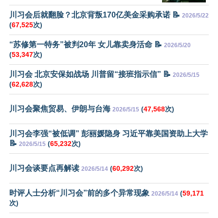
川习会后就翻脸？北京背叛170亿美金采购承诺 📝
2026/5/22
(
67,525
次)
“苏修第一特务”被判20年 女儿靠卖身活命 📝
2026/5/20
(
53,347
次)
川习会 北京安保如战场 川普留“接班指示信” 📝
2026/5/15
(
62,628
次)
川习会聚焦贸易、伊朗与台海
(
47,568
次)
2026/5/15
川习会李强“被低调” 彭丽媛隐身 习近平靠美国资助上大学
📝
(
65,232
次)
2026/5/15
川习会谈要点再解读
(
60,292
次)
2026/5/14
时评人士分析“川习会”前的多个异常现象
(
59,171
2026/5/14
次)