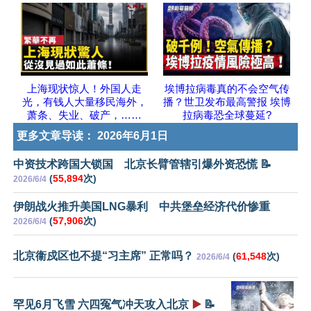
上海现状惊人！外国人走
埃博拉病毒真的不会空气传
光，有钱人大量移民海外，
播？世卫发布最高警报 埃博
萧条、失业、破产，……
拉病毒恐全球蔓延?
更多文章导读：
2026年6月1日
中资技术跨国大锁国 北京长臂管辖引爆外资恐慌 📝
(
55,894
次)
2026/6/4
伊朗战火推升美国LNG暴利 中共堡垒经济代价惨重
(
57,906
次)
2026/6/4
北京衞戍区也不提“习主席” 正常吗？
(
61,548
次)
2026/6/4
罕见6月飞雪 六四冤气冲天攻入北京
▶️
📝