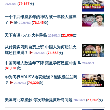
(
79,167
次)
2026/6/3
一个中共维持多年的神话 被一年轻人砸碎
了
▶️
📝
(
76,145
次)
2026/6/3
天下奇谭 (573) 火神降临
(
21,036
次)
2026/6/3
从付费实习到自费上班 中国人为何明知火
坑还往里跳？
▶️
(
74,553
次)
2026/6/3
中国高考人数连年下降 突显学历贬值冲击 📝
2026/6/3
(
61,181
次)
华为问界M9USV地表最强？能救杨兰兰吗
？
▶️
(
74,320
次)
2026/6/3
美国与北京接触 每次都会提黄岩岛问题
(
57,262
次)
2026/6/3