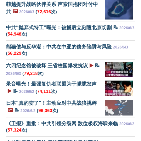
菲越提升战略伙伴关系 声索国抱团对付中
共
🖼️
(
72,616
次)
2026/6/3
中共“抛弃式特工”曝光：被捕后立刻遭北京切割 📝
2026/6/3
(
54,948
次)
熊猫债与反华潮：中共在中亚的债务陷阱与风险
2026/6/3
(
56,229
次)
六四纪念馆被破坏 三省校园爆发抗议
▶️
📝
(
79,218
次)
2026/6/3
录音曝光！最强复仇者联盟为于朦胧发声
▶️
📝
(
74,111
次)
2026/6/2
日本“真的变了”！主动应对中共战狼挑衅
🖼️
📝
(
96,363
次)
2026/6/2
《卫报》重批：中共引领分裂网 数位极权海啸来临
2026/6/2
(
57,324
次)