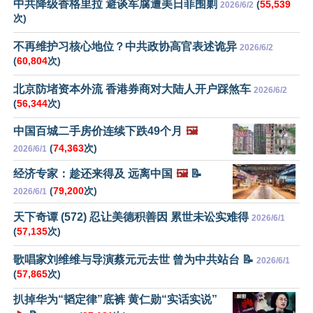
中共降级香格里拉 避谈军腐遭美日菲围剿
(
55,539
2026/6/2
次)
不再维护习核心地位？中共政协高官表述诡异
2026/6/2
(
60,804
次)
北京防堵资本外流 香港券商对大陆人开户踩煞车
2026/6/2
(
56,344
次)
中国百城二手房价连续下跌49个月
🖼️
(
74,363
次)
2026/6/1
经济专家：趁还来得及 远离中国
🖼️
📝
(
79,200
次)
2026/6/1
天下奇谭 (572) 忍让美德积善因 累世未讼实难得
2026/6/1
(
57,135
次)
歌唱家刘维维与导演蔡元元去世 曾为中共站台 📝
2026/6/1
(
57,865
次)
扒掉华为“韬定律”底裤 黄仁勋“实话实说”