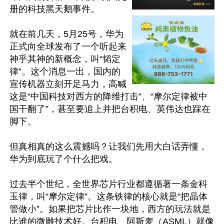
册的科技黑天鹅事件。

就在前几天，5月25号，华为
正式向全球发布了一个听起来
神乎其神的新概念，叫“韬定
律”。这个消息一出，国内的
宣传机器立刻开足马力，高喊
这是“中国科技对西方的降维打击”、“摩尔定律被中
国干翻了”，甚至要追上并把台积电、英伟达也踩在
脚下。

但真相真的这么震撼吗？让我们先用大白话弄懂，
华为到底玩了个什么把戏。

过去半个世纪，全世界芯片行业都遵循著一条金科
玉律，叫“摩尔定律”。这条铁律的核心就是“把晶体
管做小”。如果把芯片比作一块地，西方的玩法就是
比谁的微雕技术好。台积电、阿斯麦（ASML）就像