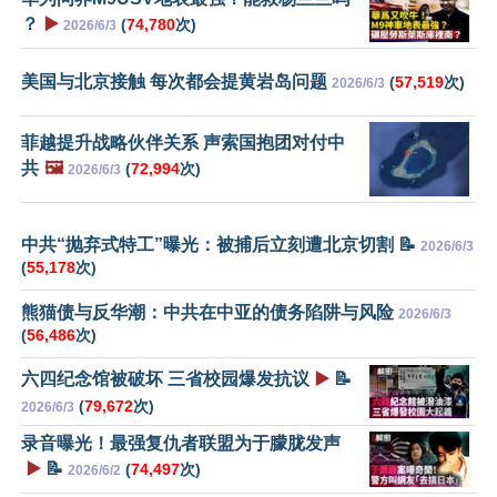
？
▶️
(
74,780
次)
2026/6/3
美国与北京接触 每次都会提黄岩岛问题
(
57,519
次)
2026/6/3
菲越提升战略伙伴关系 声索国抱团对付中
共
🖼️
(
72,994
次)
2026/6/3
中共“抛弃式特工”曝光：被捕后立刻遭北京切割 📝
2026/6/3
(
55,178
次)
熊猫债与反华潮：中共在中亚的债务陷阱与风险
2026/6/3
(
56,486
次)
六四纪念馆被破坏 三省校园爆发抗议
▶️
📝
(
79,672
次)
2026/6/3
录音曝光！最强复仇者联盟为于朦胧发声
▶️
📝
(
74,497
次)
2026/6/2