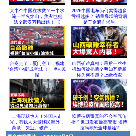
大半个中国在求救？一半水
2026中国电车为何卖得越多
淹一半火焰山，救灾也犯
亏得越多？ 销量爆增的背后
法？武汉万鸭出逃！ 【
是车企滴血求生
台商走了，厦门空了，福建
山西矿难真相：最后一丝生
“台湾小镇”成空城 ！｜ #人民
机如何被掐断？明知瓦斯超
报
标为何不跑？上级检查
上海现状惊人！外国人走
埃博拉病毒真的不会空气传
光，有钱人大量移民海外，
播？世卫发布最高警报 埃博
萧条、失业、破产，……
拉病毒恐全球蔓延?