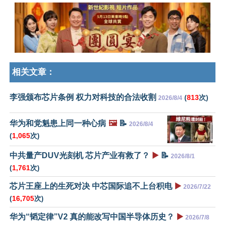
相关文章：
李强颁布芯片条例 权力对科技的合法收割
(
813
次)
2026/8/4
华为和党魁患上同一种心病
🖼️
📝
2026/8/4
(
1,065
次)
中共量产DUV光刻机 芯片产业有救了？
▶️
📝
2026/8/1
(
1,761
次)
芯片王座上的生死对决 中芯国际追不上台积电
▶️
2026/7/22
(
16,705
次)
华为“韬定律”V2 真的能改写中国半导体历史？
▶️
2026/7/8