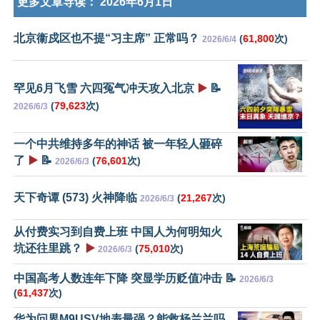
更多文章导读：
2026年6月1日
北京衞戍区也不提“习主席” 正常吗？
(
61,800
次)
2026/6/4
罕见6月飞雪 六四冤气冲天攻入北京
▶️
📝
(
79,623
次)
2026/6/3
一个中共维持多年的神话 被一年轻人砸碎
了
▶️
📝
(
76,601
次)
2026/6/3
天下奇谭 (573) 火神降临
(
21,267
次)
2026/6/3
从付费实习到自费上班 中国人为何明知火
坑还往里跳？
▶️
(
75,010
次)
2026/6/3
中国高考人数连年下降 突显学历贬值冲击 📝
2026/6/3
(
61,437
次)
华为问界M9USV地表最强？能救杨兰兰吗