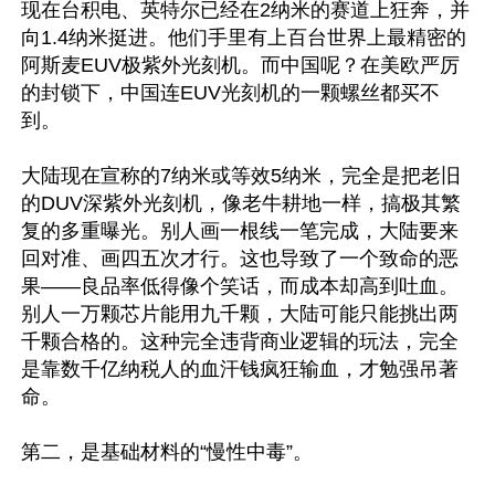
现在台积电、英特尔已经在2纳米的赛道上狂奔，并
向1.4纳米挺进。他们手里有上百台世界上最精密的
阿斯麦EUV极紫外光刻机。而中国呢？在美欧严厉
的封锁下，中国连EUV光刻机的一颗螺丝都买不
到。

大陆现在宣称的7纳米或等效5纳米，完全是把老旧
的DUV深紫外光刻机，像老牛耕地一样，搞极其繁
复的多重曝光。别人画一根线一笔完成，大陆要来
回对准、画四五次才行。这也导致了一个致命的恶
果——良品率低得像个笑话，而成本却高到吐血。 
别人一万颗芯片能用九千颗，大陆可能只能挑出两
千颗合格的。这种完全违背商业逻辑的玩法，完全
是靠数千亿纳税人的血汗钱疯狂输血，才勉强吊著
命。

第二，是基础材料的“慢性中毒”。
