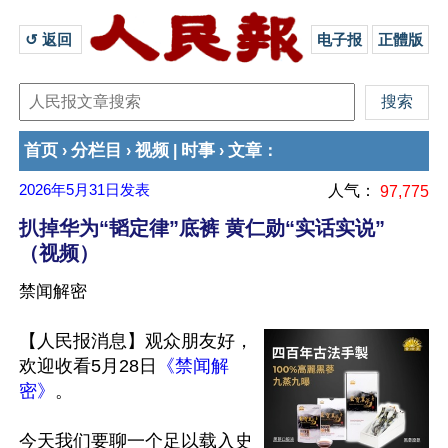
↺ 返回 
电子报
正體版
首页
分栏目
视频
时事
文章
›
›
|
›
：
2026年5月31日
发表
人气：
97,775
扒掉华为“韬定律”底裤 黄仁勋“实话实说”
（视频）
禁闻解密
【人民报消息】观众朋友好，
欢迎收看5月28日
《禁闻解
密》
。

今天我们要聊一个足以载入史