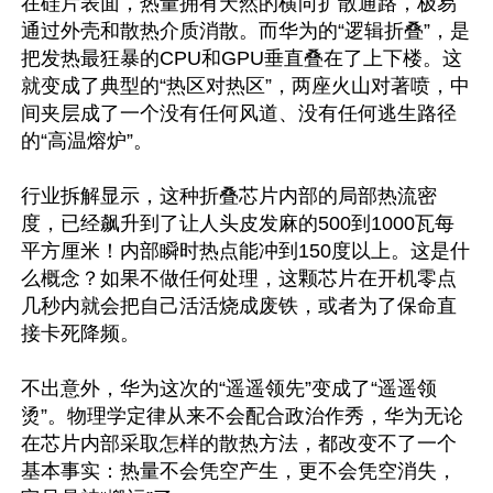
在硅片表面，热量拥有天然的横向扩散通路，极易
通过外壳和散热介质消散。而华为的“逻辑折叠”，是
把发热最狂暴的CPU和GPU垂直叠在了上下楼。这
就变成了典型的“热区对热区”，两座火山对著喷，中
间夹层成了一个没有任何风道、没有任何逃生路径
的“高温熔炉”。

行业拆解显示，这种折叠芯片内部的局部热流密
度，已经飙升到了让人头皮发麻的500到1000瓦每
平方厘米！内部瞬时热点能冲到150度以上。这是什
么概念？如果不做任何处理，这颗芯片在开机零点
几秒内就会把自己活活烧成废铁，或者为了保命直
接卡死降频。

不出意外，华为这次的“遥遥领先”变成了“遥遥领
烫”。物理学定律从来不会配合政治作秀，华为无论
在芯片内部采取怎样的散热方法，都改变不了一个
基本事实：热量不会凭空产生，更不会凭空消失，