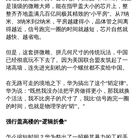
是顶级的微雕大师，能在指甲盖大小的芯片上，整
整齐齐地盖满几百亿间极其精致的“小平房”。从7纳
米、3纳米到2纳米，平房越建得小，晶体管之间离
得越近，信号跑完一圈的时间就越短，芯片自然就
越快、越省电。

但是，这套拼微雕、拼几何尺寸的传统玩法，中国
已经彻底玩不下去了。因为美国联合盟友筑起了一
堵高墙，连先进光刻机的一个螺丝都不卖给中国。

在无路可走的境地之下，华为搞出了这个“韬定律”。
华为说：“既然我没办法把平房做得更小，那我就换
个活法，我不比房子的尺寸了，我比‘信号跑完一圈
的时间，也就是物理学的“韬”’。”

强行盖高楼的“逻辑折叠” 
怎么缩短时间？华为祭出了一招极其暴力的工程手