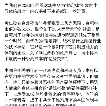
当我们在2026年回看这场由华为“韬定律”引发的半
导体暗战时，内心深处不由得感到一丝沉重。

黄仁勋在台北夜市与兆元晚宴上风光无限，台积电
市值冲破61兆、股价创下2360元新天价的背后，是
台湾用了10年的3D封装与先进制程遥遥领先了整整
一个时代。而华为的“韬定律”，绝不是什么颠覆行业
的技术神话，它只是一个被剥夺了芯片制造能力的
体制内企业，为了满足政权的政治野心，而不得不
采取的一种极高成本的“边缘突围”。 

中国最优秀的年轻一代程序员和科研人员，本可以
在更自由的学术空间里创造改变世界的算法，但如
今，他们只能在极其恶劣的国产硬件环境下，用透
支健康的身体去拼命给“逻辑折叠”的硬件漏洞打补
丁，去承受3D立体堆叠带来的“良率噩梦”。他们的
才华和青春，成了中共为了维系所谓的举国体制神