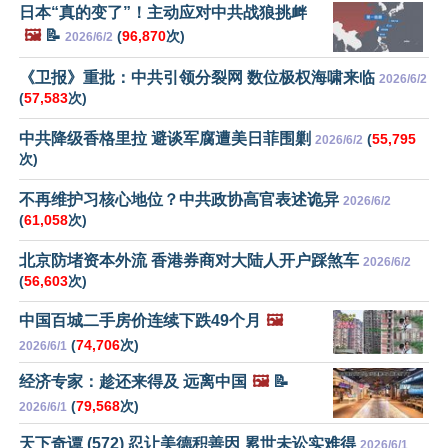
日本“真的变了”！主动应对中共战狼挑衅
🖼️
📝
(
96,870
次)
2026/6/2
《卫报》重批：中共引领分裂网 数位极权海啸来临
2026/6/2
(
57,583
次)
中共降级香格里拉 避谈军腐遭美日菲围剿
(
55,795
2026/6/2
次)
不再维护习核心地位？中共政协高官表述诡异
2026/6/2
(
61,058
次)
北京防堵资本外流 香港券商对大陆人开户踩煞车
2026/6/2
(
56,603
次)
中国百城二手房价连续下跌49个月
🖼️
(
74,706
次)
2026/6/1
经济专家：趁还来得及 远离中国
🖼️
📝
(
79,568
次)
2026/6/1
天下奇谭 (572) 忍让美德积善因 累世未讼实难得
2026/6/1