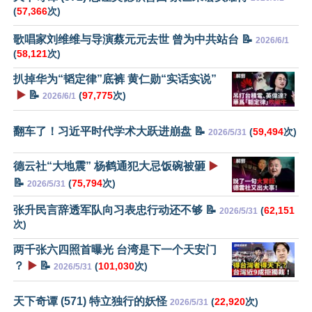
(
57,366
次)
歌唱家刘维维与导演蔡元元去世 曾为中共站台 📝
2026/6/1
(
58,121
次)
扒掉华为“韬定律”底裤 黄仁勋“实话实说”
▶️
📝
(
97,775
次)
2026/6/1
翻车了！习近平时代学术大跃进崩盘 📝
(
59,494
次)
2026/5/31
德云社“大地震” 杨鹤通犯大忌饭碗被砸
▶️
📝
(
75,794
次)
2026/5/31
张升民言辞透军队向习表忠行动还不够 📝
(
62,151
2026/5/31
次)
两千张六四照首曝光 台湾是下一个天安门
？
▶️
📝
(
101,030
次)
2026/5/31
天下奇谭 (571) 特立独行的妖怪
(
22,920
次)
2026/5/31