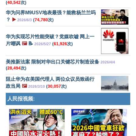
(
40,542
次)
华为问界M9USV地表最强？能救杨兰兰吗
？
▶️
(
74,780
次)
2026/6/3
华为实现芯片性能突破？党媒吹嘘 网上一
片嘲讽
🖼️
📝
(
61,926
次)
2026/5/27
美推新法案 限制对华出口关键芯片制造设备
2026/4/4
(
28,494
次)
阻止华为在美国代理人 两位众议员致函行
政当局
🖼️
(
30,057
次)
2026/3/10
人民报视频: