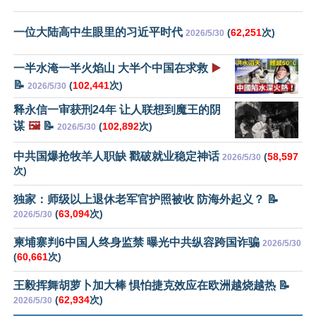
一位大陆高中生眼里的习近平时代
(
62,251
次)
2026/5/30
一半水淹一半火焰山 大半个中国在求救
▶️
📝
(
102,441
次)
2026/5/30
释永信一审获刑24年 让人联想到魔王的阴
谋
🖼️
📝
(
102,892
次)
2026/5/30
中共国爆抢牧羊人职缺 戳破就业稳定神话
(
58,597
2026/5/30
次)
独家：师级以上退休老军官护照被收 防海外起义？ 📝
(
63,094
次)
2026/5/30
柬埔寨判6中国人终身监禁 曝光中共纵容跨国诈骗
2026/5/30
(
60,661
次)
王毅挥舞胡萝卜加大棒 惧怕捷克效应在欧洲越烧越热 📝
(
62,934
次)
2026/5/30