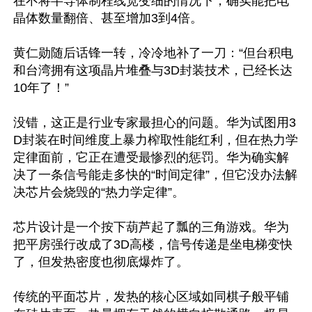
在不将半导体制程线宽变细的情况下，确实能把电
晶体数量翻倍、甚至增加3到4倍。

黄仁勋随后话锋一转，冷冷地补了一刀：“但台积电
和台湾拥有这项晶片堆叠与3D封装技术，已经长达
10年了！” 

没错，这正是行业专家最担心的问题。华为试图用3
D封装在时间维度上暴力榨取性能红利，但在热力学
定律面前，它正在遭受最惨烈的惩罚。华为确实解
决了一条信号能走多快的“时间定律”，但它没办法解
决芯片会烧毁的“热力学定律”。 

芯片设计是一个按下葫芦起了瓢的三角游戏。华为
把平房强行改成了3D高楼，信号传递是坐电梯变快
了，但发热密度也彻底爆炸了。

传统的平面芯片，发热的核心区域如同棋子般平铺