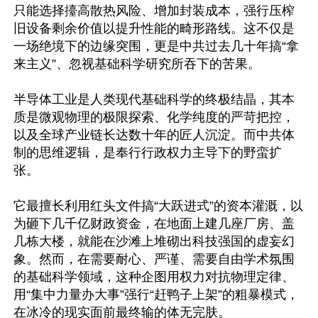
只能选择擡高散热风险、增加封装成本，强行压榨
旧设备剩余价值以提升性能的畸形路线。这不仅是
一场绝境下的边缘突围，更是中共过去几十年搞“拿
来主义”、忽视基础科学研究所吞下的苦果。

半导体工业是人类现代基础科学的终极结晶，其本
质是微观物理的极限探索、化学纯度的严苛把控，
以及全球产业链长达数十年的匠人沉淀。而中共体
制的思维逻辑，是奉行行政权力主导下的野蛮扩
张。

它最擅长利用红头文件搞“大跃进式”的资本灌溉，以
为砸下几千亿财政资金，在地面上建几座厂房、盖
几栋大楼，就能在沙滩上堆砌出科技强国的虚妄幻
象。然而，在需要耐心、严谨、需要自由学术氛围
的基础科学领域，这种企图用权力对抗物理定律、
用“集中力量办大事”强行“赶鸭子上架”的粗暴模式，
在冰冷的现实面前最终输的体无完肤。
