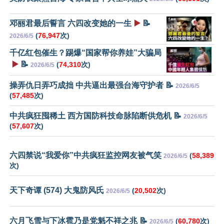
邓丽君最后誓言 六四改变她的一生
▶️
📝
(
76,947
次)
2026/6/5
千亿红包催生？踢爆“国家帮你养娃”大骗局
▶️
📝
(
74,310
次)
2026/6/5
操弄仇日弄巧成拙 中共逼出最强台海守护者 📝
2026/6/5
(
57,485
次)
中共疯狂囤稀土 西方国防科技命脉陷断供危机 📝
2026/6/5
(
57,607
次)
六四禁说“我爱你”中共疯狂监控网友被气笑
(
58,389
2026/6/5
次)
天下奇谭 (574) 大鬼防风氏
(
20,502
次)
2026/6/5
六月飞雪与下冰雹乃是党魁不祥之兆 📝
(
60,780
次)
2026/6/5