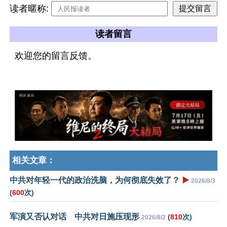
读者暱称:
读者留言
欢迎您的留言反馈。
相关文章：
中共对年轻一代的政治洗脑，为何彻底失效了？
▶️
2026/8/3
(
600
次)
军演又否认对话 中共对日施压现形
(
810
次)
2026/8/2