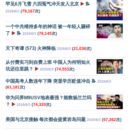
罕见6月飞雪 六四冤气冲天攻入北京
▶️
📝
(
79,167
次)
2026/6/3
一个中共维持多年的神话 被一年轻人砸碎
了
▶️
📝
(
76,145
次)
2026/6/3
天下奇谭 (573) 火神降临
(
21,036
次)
2026/6/3
从付费实习到自费上班 中国人为何明知火
坑还往里跳？
▶️
(
74,553
次)
2026/6/3
中国高考人数连年下降 突显学历贬值冲击 📝
2026/6/3
(
61,181
次)
华为问界M9USV地表最强？能救杨兰兰吗
？
▶️
(
74,320
次)
2026/6/3
美国与北京接触 每次都会提黄岩岛问题
(
57,262
次)
2026/6/3