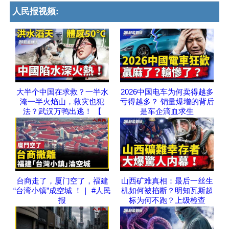
人民报视频:
大半个中国在求救？一半水
2026中国电车为何卖得越多
淹一半火焰山，救灾也犯
亏得越多？ 销量爆增的背后
法？武汉万鸭出逃！ 【
是车企滴血求生
台商走了，厦门空了，福建
山西矿难真相：最后一丝生
“台湾小镇”成空城 ！｜ #人民
机如何被掐断？明知瓦斯超
报
标为何不跑？上级检查