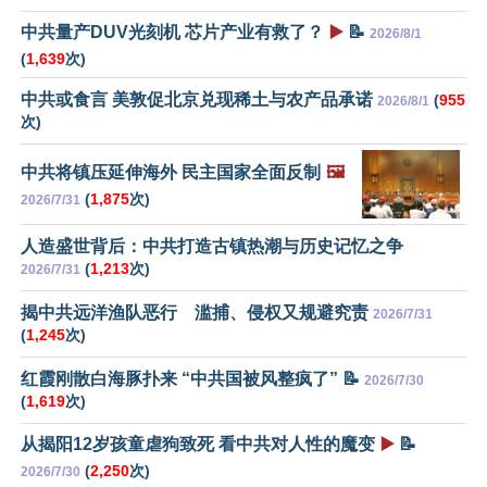
中共量产DUV光刻机 芯片产业有救了？
▶️
📝
2026/8/1
(
1,639
次)
中共或食言 美敦促北京兑现稀土与农产品承诺
(
955
2026/8/1
次)
中共将镇压延伸海外 民主国家全面反制
🖼️
(
1,875
次)
2026/7/31
人造盛世背后：中共打造古镇热潮与历史记忆之争
(
1,213
次)
2026/7/31
揭中共远洋渔队恶行 滥捕、侵权又规避究责
2026/7/31
(
1,245
次)
红霞刚散白海豚扑来 “中共国被风整疯了” 📝
2026/7/30
(
1,619
次)
从揭阳12岁孩童虐狗致死 看中共对人性的魔变
▶️
📝
(
2,250
次)
2026/7/30