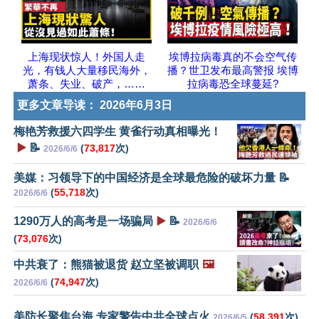
上海现状惊人！外国人走
埃博拉病毒真的不会空气传
光，有钱人大量移民海外，
播？世卫发布最高警报 埃博
萧条、失业、破产，……
拉病毒恐全球蔓延?
更多文章导读：
2026年6月3日
梅艳芳救援六四学生 黄雀行动真相曝光！
▶️
📝
(
73,817
次)
2026/6/6
美媒：习领导下的中国经济是全球最危险的破坏力量 📝
(
55,718
次)
2026/6/6
1290万人的高考是一场骗局
▶️
📝
2026/6/6
(
73,076
次)
中共衰了：熊猫被退货 赵立坚被调职
🖼️
(
74,947
次)
2026/6/6
美防长聚焦台海 专家警告中共全球点火
(
58,391
次)
2026/6/5