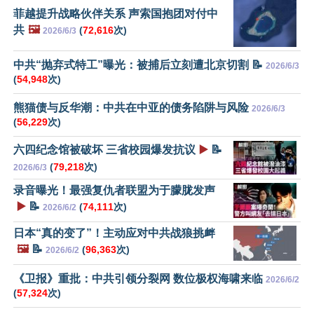
菲越提升战略伙伴关系 声索国抱团对付中
共
🖼️
(
72,616
次)
2026/6/3
中共“抛弃式特工”曝光：被捕后立刻遭北京切割 📝
2026/6/3
(
54,948
次)
熊猫债与反华潮：中共在中亚的债务陷阱与风险
2026/6/3
(
56,229
次)
六四纪念馆被破坏 三省校园爆发抗议
▶️
📝
(
79,218
次)
2026/6/3
录音曝光！最强复仇者联盟为于朦胧发声
▶️
📝
(
74,111
次)
2026/6/2
日本“真的变了”！主动应对中共战狼挑衅
🖼️
📝
(
96,363
次)
2026/6/2
《卫报》重批：中共引领分裂网 数位极权海啸来临
2026/6/2
(
57,324
次)