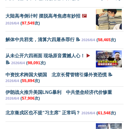
大陆高考倒计时 摆脱高考焦虑有妙招
🖼️
(
97,549
次)
2026/6/4
解体中共邪党，清算六四屠杀罪行 📝
(
58,465
次)
2026/6/4
从未公开六四画面 现场原音震撼人心！
▶️
📝
(
98,091
次)
2026/6/4
中资技术跨国大锁国 北京长臂管辖引爆外资恐慌 📝
(
55,894
次)
2026/6/4
伊朗战火推升美国LNG暴利 中共堡垒经济代价惨重
(
57,906
次)
2026/6/4
北京衞戍区也不提“习主席” 正常吗？
(
61,548
次)
2026/6/4