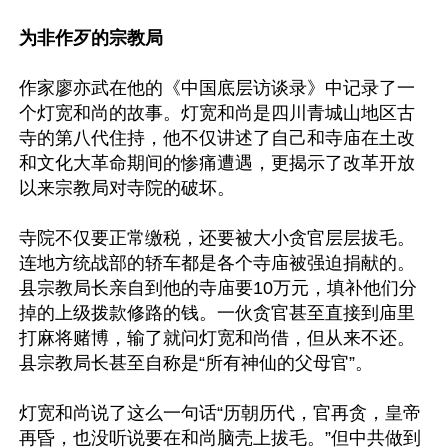
为非作歹的宗教局
作家廖亦武在他的《中国底层访谈录》中记录了一
个灯宽和尚的故事。灯宽和尚是四川青城山地区古
寺的第八代住持，他不仅讲述了自己和寺庙在土改
和文化大革命期间的惨痛遭遇，更揭示了改革开放
以来宗教局对寺院的破坏。

寺院不仅要正常缴税，还要被大小贪官层层拔毛。
连地方统战部的轿车都是各个寺庙被强迫捐献的。
县宗教局长亲自到他的寺庙要10万元，填补他们分
掉的上级拨款修路的钱。一伙贪官甚至直接到庙里
打麻将赌博，输了就问灯宽和尚借，但从来不还。
县宗教局长甚至自称是“所有神仙的父母官”。

灯宽和尚说了这么一句话“历朝历代，官再贪，皇帝
再昏，也没听说要在和尚脑壳上拔毛。”但中共做到