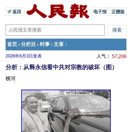
↺ 返回 
电子报
正體版
首页
分栏目
时事
文章
›
›
›
：
2026年6月3日
发表
人气：
57,206
分析：从释永信看中共对宗教的破坏（图）
横河