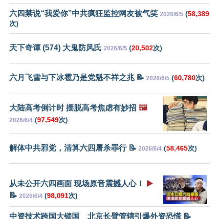
六四禁说“我爱你”中共疯狂监控网友被气笑
(
58,389
2026/6/5
次)
天下奇谭 (574) 大鬼防风氏
(
20,502
次)
2026/6/5
六月飞雪与下冰雹乃是党魁不祥之兆 📝
(
60,780
次)
2026/6/5
大陆高考倒计时 摆脱高考焦虑有妙招
🖼️
(
97,549
次)
2026/6/4
解体中共邪党，清算六四屠杀罪行 📝
(
58,465
次)
2026/6/4
从未公开六四画面 现场原音震撼人心！
▶️
📝
(
98,091
次)
2026/6/4
中资技术跨国大锁国 北京长臂管辖引爆外资恐慌 📝