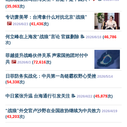
(
35,063
次)
专访萧美琴：台湾拿什么对抗北京“战狼”
🖼️
(
41,436
次)
2026/6/23
何立峰在上海发“战狼”言论 官媒删除 📝
(
46,786
2026/6/18
次)
菲越提升战略伙伴关系 声索国抱团对付中
共
🖼️
(
72,616
次)
2026/6/3
日菲防务实战化：中共第一岛链霸权野心受挫
2026/5/14
(
54,338
次)
中日紧张升温 台海通行引发关注 📝
(
45,879
次)
2026/4/22
“战狼”外交官卢沙野在全国政协继续为中共效力
2026/4/19
(
43,203
次)