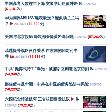
中国高考人数连年下降 突显学历贬值冲击 📝
2026/6/3
(
61,181
次)
华为问界M9USV地表最强？能救杨兰兰吗
？
▶️
(
74,320
次)
2026/6/3
美国与北京接触 每次都会提黄岩岛问题
(
57,262
次)
2026/6/3
菲越提升战略伙伴关系 声索国抱团对付中
共
🖼️
(
72,616
次)
2026/6/3
中共“抛弃式特工”曝光：被捕后立刻遭北京切割 📝
2026/6/3
(
54,948
次)
熊猫债与反华潮：中共在中亚的债务陷阱与风险
2026/6/3
(
56,229
次)
六四纪念馆被破坏 三省校园爆发抗议
▶️
📝
(
79,218
次)
2026/6/3