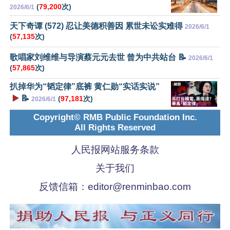
(
79,200
次)
2026/6/1
天下奇谭 (572) 忍让美德积善因 累世未讼实难得
2026/6/1
(
57,135
次)
歌唱家刘维维与导演蔡元元去世 曾为中共站台 📝
2026/6/1
(
57,865
次)
扒掉华为“韬定律”底裤 黄仁勋“实话实说”
▶️
📝
(
97,181
次)
2026/6/1
Copyright© RMB Public Foundation Inc.
All Rights Reserved
人民报网站服务条款
关于我们
反馈信箱：
editor@renminbao.com