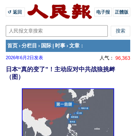
↺ 返回 
电子报
正體版
首页
分栏目
国际
时事
文章
›
›
|
›
：
2026年6月2日
发表
人气：
96,363
日本“真的变了”！主动应对中共战狼挑衅
（图）