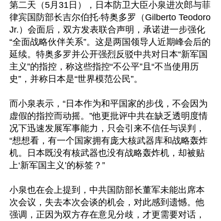
第二天（5月31日），日本防卫大臣小泉进次郎与菲
律宾国防部长吉尔伯托‧特奥多罗（Gilberto Teodoro 
Jr.）会面后，双方发表联合声明，承诺进一步强化
“全面战略伙伴关系”。这是两国领导人近期峰会后的
延续。特奥多罗并公开强烈反驳中共对日本“新军国
主义”的指控，称这些指控“不公平”且“不当使用历
史”，并称日本是“世界模范公民”。

而小泉表示，“日本作为和平国家的步伐，不会因为
虚假的指控而动摇。”他更批评中共在缺乏透明度情
况下迅速发展军事能力，只会引来不信任与误判，
“想想看，有一个国家拥有庞大核武器库和战略轰炸
机。日本既没有核武器也没有战略轰炸机，却被贴
上‘新军国主义’的标签？”

小泉也在会上提到，中共国防部长董军未能出席本
次会议，失去本次会谈的机会，对此感到遗憾。他
强调，正因为双方存在意见分歧，才更需要对话，