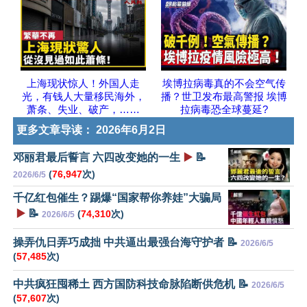
上海现状惊人！外国人走
埃博拉病毒真的不会空气传
光，有钱人大量移民海外，
播？世卫发布最高警报 埃博
萧条、失业、破产，……
拉病毒恐全球蔓延?
更多文章导读：
2026年6月2日
邓丽君最后誓言 六四改变她的一生
▶️
📝
(
76,947
次)
2026/6/5
千亿红包催生？踢爆“国家帮你养娃”大骗局
▶️
📝
(
74,310
次)
2026/6/5
操弄仇日弄巧成拙 中共逼出最强台海守护者 📝
2026/6/5
(
57,485
次)
中共疯狂囤稀土 西方国防科技命脉陷断供危机 📝
2026/6/5
(
57,607
次)