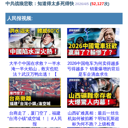
中共战狼悲歌：知道得太多死得快
(
52,127
次)
2026/4/5
人民报视频:
大半个中国在求救？一半水
2026中国电车为何卖得越多
淹一半火焰山，救灾也犯
亏得越多？ 销量爆增的背后
法？武汉万鸭出逃！ 【
是车企滴血求生
台商走了，厦门空了，福建
山西矿难真相：最后一丝生
“台湾小镇”成空城 ！｜ #人民
机如何被掐断？明知瓦斯超
报
标为何不跑？上级检查