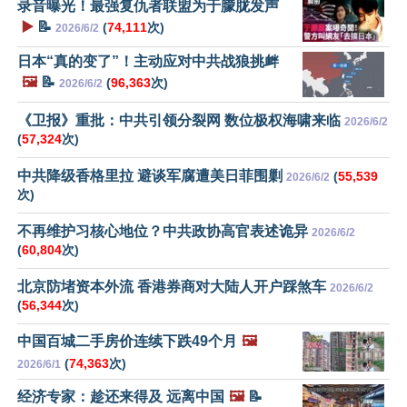
录音曝光！最强复仇者联盟为于朦胧发声
▶️
📝
(
74,111
次)
2026/6/2
日本“真的变了”！主动应对中共战狼挑衅
🖼️
📝
(
96,363
次)
2026/6/2
《卫报》重批：中共引领分裂网 数位极权海啸来临
2026/6/2
(
57,324
次)
中共降级香格里拉 避谈军腐遭美日菲围剿
(
55,539
2026/6/2
次)
不再维护习核心地位？中共政协高官表述诡异
2026/6/2
(
60,804
次)
北京防堵资本外流 香港券商对大陆人开户踩煞车
2026/6/2
(
56,344
次)
中国百城二手房价连续下跌49个月
🖼️
(
74,363
次)
2026/6/1
经济专家：趁还来得及 远离中国
🖼️
📝