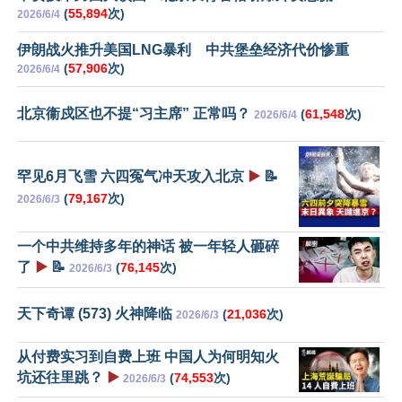
(
55,894
次)
2026/6/4
伊朗战火推升美国LNG暴利 中共堡垒经济代价惨重
(
57,906
次)
2026/6/4
北京衞戍区也不提“习主席” 正常吗？
(
61,548
次)
2026/6/4
罕见6月飞雪 六四冤气冲天攻入北京
▶️
📝
(
79,167
次)
2026/6/3
一个中共维持多年的神话 被一年轻人砸碎
了
▶️
📝
(
76,145
次)
2026/6/3
天下奇谭 (573) 火神降临
(
21,036
次)
2026/6/3
从付费实习到自费上班 中国人为何明知火
坑还往里跳？
▶️
(
74,553
次)
2026/6/3