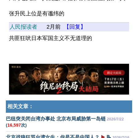
张升民上位是有谶纬的
人民报读者
2月前
【回复】
共匪狂吠日本军国主义不无道理的
相关文章：
巴纽突关闭台湾办事处 北京布局威胁第一岛链
2026/7/22
(
16,597
次)
北京战狼狂骂台湾女生：你是不是中国人？
▶️
📝
2026/7/16