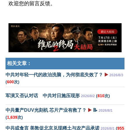
欢迎您的留言反馈。
相关文章：
中共对年轻一代的政治洗脑，为何彻底失效了？
▶️
2026/8/3
(
600
次)
军演又否认对话 中共对日施压现形
(
810
次)
2026/8/2
中共量产DUV光刻机 芯片产业有救了？
▶️
📝
2026/8/1
(
1,639
次)
中共或食言 美敦促北京兑现稀土与农产品承诺
(
955
2026/8/1