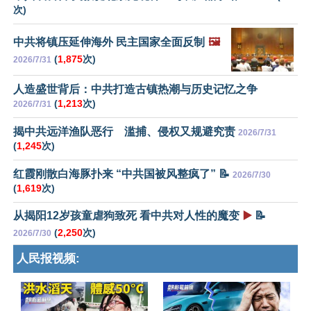
次)
中共将镇压延伸海外 民主国家全面反制
🖼️
(
1,875
次)
2026/7/31
人造盛世背后：中共打造古镇热潮与历史记忆之争
(
1,213
次)
2026/7/31
揭中共远洋渔队恶行 滥捕、侵权又规避究责
2026/7/31
(
1,245
次)
红霞刚散白海豚扑来 “中共国被风整疯了” 📝
2026/7/30
(
1,619
次)
从揭阳12岁孩童虐狗致死 看中共对人性的魔变
▶️
📝
(
2,250
次)
2026/7/30
人民报视频: