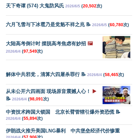
天下奇谭 (574) 大鬼防风氏
(
20,502
次)
2026/6/5
六月飞雪与下冰雹乃是党魁不祥之兆 📝
(
60,780
次)
2026/6/5
大陆高考倒计时 摆脱高考焦虑有妙招
🖼️
(
97,549
次)
2026/6/4
解体中共邪党，清算六四屠杀罪行 📝
(
58,465
次)
2026/6/4
从未公开六四画面 现场原音震撼人心！
▶️
📝
(
98,091
次)
2026/6/4
中资技术跨国大锁国 北京长臂管辖引爆外资恐慌 📝
(
55,894
次)
2026/6/4
伊朗战火推升美国LNG暴利 中共堡垒经济代价惨重
(
57,906
次)
2026/6/4