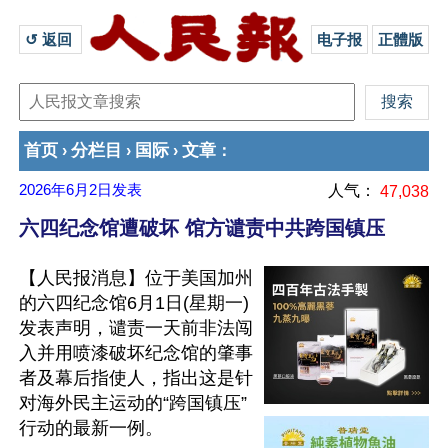
↺ 返回 
电子报
正體版
首页
分栏目
国际
文章
›
›
›
：
2026年6月2日
发表
人气：
47,038
六四纪念馆遭破坏 馆方谴责中共跨国镇压
【人民报消息】位于美国加州
的六四纪念馆6月1日(星期一)
发表声明，谴责一天前非法闯
入并用喷漆破坏纪念馆的肇事
者及幕后指使人，指出这是针
对海外民主运动的“跨国镇压”
行动的最新一例。
