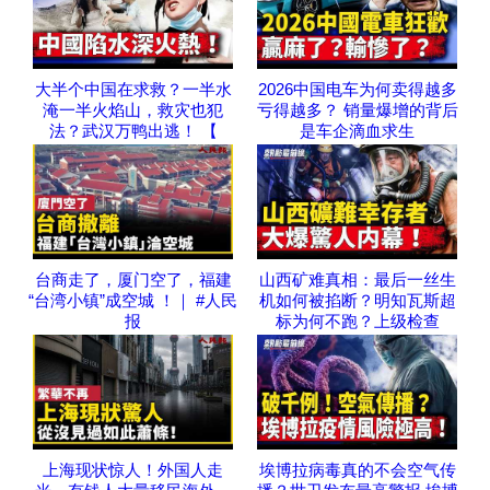
大半个中国在求救？一半水
2026中国电车为何卖得越多
淹一半火焰山，救灾也犯
亏得越多？ 销量爆增的背后
法？武汉万鸭出逃！ 【
是车企滴血求生
台商走了，厦门空了，福建
山西矿难真相：最后一丝生
“台湾小镇”成空城 ！｜ #人民
机如何被掐断？明知瓦斯超
报
标为何不跑？上级检查
上海现状惊人！外国人走
埃博拉病毒真的不会空气传