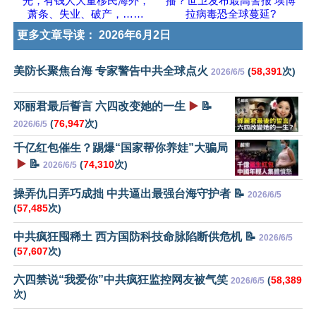
光，有钱人大量移民海外，
播？世卫发布最高警报 埃博
萧条、失业、破产，……
拉病毒恐全球蔓延?
更多文章导读：
2026年6月2日
美防长聚焦台海 专家警告中共全球点火
(
58,391
次)
2026/6/5
邓丽君最后誓言 六四改变她的一生
▶️
📝
(
76,947
次)
2026/6/5
千亿红包催生？踢爆“国家帮你养娃”大骗局
▶️
📝
(
74,310
次)
2026/6/5
操弄仇日弄巧成拙 中共逼出最强台海守护者 📝
2026/6/5
(
57,485
次)
中共疯狂囤稀土 西方国防科技命脉陷断供危机 📝
2026/6/5
(
57,607
次)
六四禁说“我爱你”中共疯狂监控网友被气笑
(
58,389
2026/6/5
次)