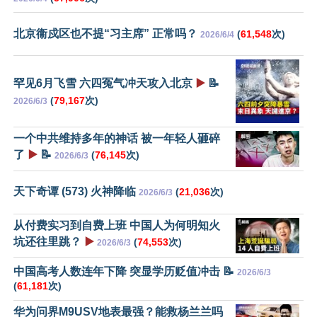
北京衞戍区也不提“习主席” 正常吗？
(
61,548
次)
2026/6/4
罕见6月飞雪 六四冤气冲天攻入北京
▶️
📝
(
79,167
次)
2026/6/3
一个中共维持多年的神话 被一年轻人砸碎
了
▶️
📝
(
76,145
次)
2026/6/3
天下奇谭 (573) 火神降临
(
21,036
次)
2026/6/3
从付费实习到自费上班 中国人为何明知火
坑还往里跳？
▶️
(
74,553
次)
2026/6/3
中国高考人数连年下降 突显学历贬值冲击 📝
2026/6/3
(
61,181
次)
华为问界M9USV地表最强？能救杨兰兰吗