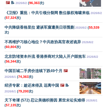
🖼️
📝
(
96,363
次)
2026/6/2
《卫报》重批：中共引领分裂网 数位极权海啸来临
2026/6/2
(
57,324
次)
中共降级香格里拉 避谈军腐遭美日菲围剿
(
55,539
2026/6/2
次)
不再维护习核心地位？中共政协高官表述诡异
2026/6/2
(
60,804
次)
北京防堵资本外流 香港券商对大陆人开户踩煞车
2026/6/2
(
56,344
次)
中国百城二手房价连续下跌49个月
🖼️
(
74,363
次)
2026/6/1
经济专家：趁还来得及 远离中国
🖼️
📝
(
79,200
次)
2026/6/1
天下奇谭 (572) 忍让美德积善因 累世未讼实难得
2026/6/1
(
57,135
次)