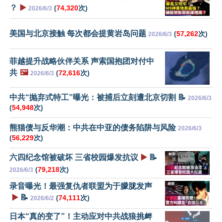
？
▶️
(
74,320
次)
2026/6/3
美国与北京接触 每次都会提黄岩岛问题
(
57,262
次)
2026/6/3
菲越提升战略伙伴关系 声索国抱团对付中
共
🖼️
(
72,616
次)
2026/6/3
中共“抛弃式特工”曝光：被捕后立刻遭北京切割 📝
2026/6/3
(
54,948
次)
熊猫债与反华潮：中共在中亚的债务陷阱与风险
2026/6/3
(
56,229
次)
六四纪念馆被破坏 三省校园爆发抗议
▶️
📝
(
79,218
次)
2026/6/3
录音曝光！最强复仇者联盟为于朦胧发声
▶️
📝
(
74,111
次)
2026/6/2
日本“真的变了”！主动应对中共战狼挑衅