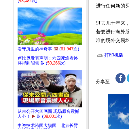
(
48,082
次)
进行任何新的
过去几十年来，
若要进行海外股
准的境外交易
文章网址: http://w
看守所里的神奇事
🖼️
(
61,947
次)
打印机版
卢比奥发表声明：六四死难者终
将得到昭雪 📝 (
50,266
次)
分享至：
从未公开六四画面 现场原音震撼
人心！
▶️
📝 (
98,091
次)
中资技术跨国大锁国 北京长臂