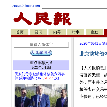
首页
要闻
内幕
时事
幽默
2026年6月1日
发
北京防堵资
重点推荐文章
2026年6月1日
【人民报消息
天安门母亲被禁集体祭奠六四事
济复苏无望，
件 须单独报批 📝 (
51,295
次)
外，而中共当
桥等离岸交易
应快速，已经暂