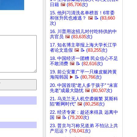
日籍
🖼️
(
85,706
次)
15. 他列习清洗名单榜首！6常委
和张升民也难逃？
🖼️
📝 (
83,660
次)
16. 川普用这招儿对付吃特供的中
共官员
🖼️
(
83,635
次)
17. 知名博主举报上海大学长江学
者论文造假
🖼️
📝 (
83,255
次)
18. 中国经济一团糟 民众信心不足
不敢消费
🖼️
📝 (
82,616
次)
19. 前公安董广平一只橡皮艇跨黄
海闯韩国
▶️
📝 (
80,766
次)
20. 中国首现“老人多于孩子” “未富
先老”成最大隐忧
🖼️
(
80,507
次)
21. 乌克兰无人机空袭频繁 莫斯科
陷“断网时代”
🖼️
(
80,258
次)
22. 经济专家：趁还来得及 远离中
国
🖼️
📝 (
79,200
次)
23. 普京与习称兄道弟 不怕沾上共
产厄运？ (
78,041
次)