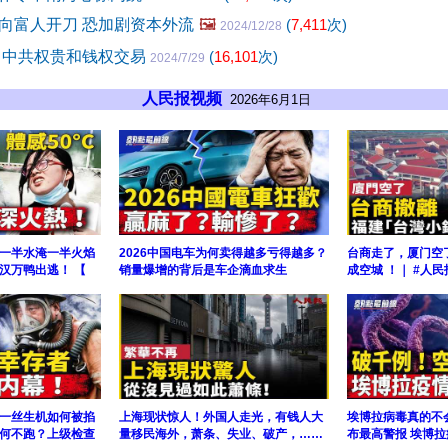
向富人开刀 恐加剧资本外流
🖼️
(
7,411
次)
2024/12/28
 中共权贵和钱权交易
(
16,101
次)
2024/7/29
人民报视频
2026年6月1日
一半水淹一半火焰
2026中国电车为何卖得越多亏得越多？
台商走了，厦门空
汉万鸭出逃！ 【
销量爆增的背后是车企滴血求生
成空城 ！｜ #人民
一丝生机如何被掐
上海现状惊人！外国人走光，有钱人大
埃博拉病毒真的不
何不跑？上级检查
量移民海外，萧条、失业、破产，……
布最高警报 埃博拉