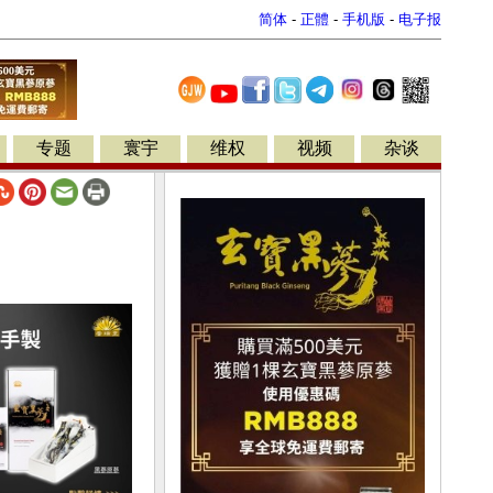
简体
-
正體
-
手机版
-
电子报
专题
寰宇
维权
视频
杂谈