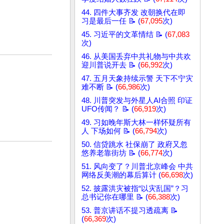
44. 四件大事齐发 改朝换代在即
习是最后一任 📝 (
67,095
次)
45. 习近平的文革情结 📝 (
67,083
次)
46. 从美国丢弃中共礼物与中共欢
迎川普说开去 📝 (
66,992
次)
47. 五月天象持续示警 天下不宁灾
难不断 📝 (
66,986
次)
48. 川普突发与外星人AI合照 印证
UFO传闻？ 📝 (
66,919
次)
49. 习如晚年斯大林一样怀疑所有
人 下场如何 📝 (
66,794
次)
50. 信贷跳水 社保崩了 政府又忽
悠养老靠街坊 📝 (
66,774
次)
51. 风向变了？川普北京峰会 中共
网络反美潮的幕后算计 (
66,698
次)
52. 披露洪灾被指“以灾乱国”？习
总书记你在哪里 📝 (
66,388
次)
53. 普京讲话不提习透疏离 📝
(
66,369
次)