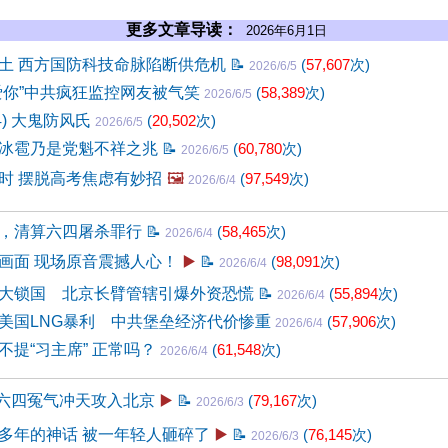
更多文章导读：
2026年6月1日
土 西方国防科技命脉陷断供危机
📝
(
57,607
次)
2026/6/5
爱你”中共疯狂监控网友被气笑
(
58,389
次)
2026/6/5
4) 大鬼防风氏
(
20,502
次)
2026/6/5
冰雹乃是党魁不祥之兆
📝
(
60,780
次)
2026/6/5
时 摆脱高考焦虑有妙招
🖼️
(
97,549
次)
2026/6/4
，清算六四屠杀罪行
📝
(
58,465
次)
2026/6/4
画面 现场原音震撼人心！
▶️
📝
(
98,091
次)
2026/6/4
大锁国 北京长臂管辖引爆外资恐慌
📝
(
55,894
次)
2026/6/4
美国LNG暴利 中共堡垒经济代价惨重
(
57,906
次)
2026/6/4
不提“习主席” 正常吗？
(
61,548
次)
2026/6/4
 六四冤气冲天攻入北京
▶️
📝
(
79,167
次)
2026/6/3
多年的神话 被一年轻人砸碎了
▶️
📝
(
76,145
次)
2026/6/3