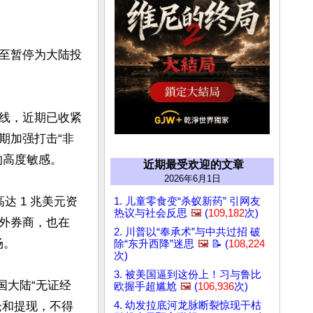
至暂停为大陆投
线，近期已收紧
期加强打击“非
高度敏感。

近期最受欢迎的文章
2026年6月1日
达 1 兆美元资
1. 儿童零食变“杀蚁新药” 引网友
热议与社会反思
🖼️
(
109,182
次)
外券商，也在 
2. 川普以“奉承术”与中共过招 破
。

除“东升西降”迷思
🖼️
📝 (
108,224
次)
3. 被美国逼到这份上！习与鲁比
国大陆“无证经
欧握手超尴尬
🖼️
(
106,936
次)
仓和提现，不得
4. 幼发拉底河龙脉断裂惊现干枯