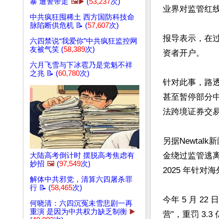
暴 遭警带走
🖼️▶️
(
53,237
次)
业界对监管红线
中共疯狂囤稀土 西方国防科技命
脉陷断供危机 📝 (
57,607
次)
报导表示，在
六四禁说“我爱你”中共疯狂监控网
友被气笑 (
58,389
次)
资者开户。

六月飞雪与下冰雹乃是党魁不祥
之兆 📝 (
60,780
次)
针对此事，路
甚至暂停部分
法跨境证券交易
另据Newta
金绕过监管逃
大陆高考倒计时 摆脱高考焦虑有
妙招
🖼️
(
97,549
次)
2025 年针
解体中共邪党，清算六四屠杀罪
行 📝 (
58,465
次)
今年 5 月 
何晓清：六四沉冤未雪悲剧一再
重演 是因为中共权力缺乏制衡
▶️
营”，重罚 3