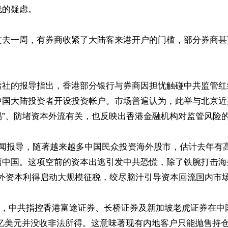
的疑虑。

过去一周，有券商收紧了大陆客来港开户的门槛，部分券商甚
透社的报导指出，香港部分银行与券商因担忧触碰中共监管红
中国大陆投资者开设投资帐户。市场普遍认为，此举与北京近
”、防堵资本外流有关，也反映出香港金融机构对监管风险的
lk新闻报导，随著越来越多中国民众投资海外股市，估计去年有高
离中国。这项空前的资本出逃引发中共恐慌，除了铁腕打击海
对海外资本利得启动大规模征税，绞尽脑汁引导资本回流国内市场
22 日，中共指控香港富途证券、长桥证券及新加坡老虎证券在中
.3 亿美元并没收非法所得。这意味著现有内地客户只能抛售持