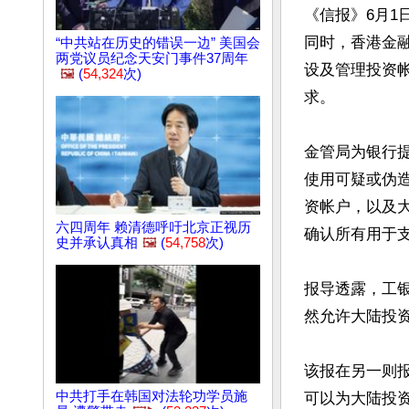
《信报》6月1
同时，香港金
“中共站在历史的错误一边” 美国会
两党议员纪念天安门事件37周年
设及管理投资
🖼️
(
54,324
次)
求。

金管局为银行
使用可疑或伪
资帐户，以及
六四周年 赖清德呼吁北京正视历
确认所有用于
史并承认真相
🖼️
(
54,758
次)
报导透露，工
然允许大陆投资
该报在另一则
中共打手在韩国对法轮功学员施
可以为大陆投