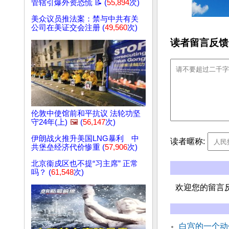
管辖引爆外资恐慌 📝 (
55,894
次)
美众议员推法案：禁与中共有关
公司在美证交会注册 (
49,560
次)
读者留言反馈
伦敦中使馆前和平抗议 法轮功坚
守24年(上)
🖼️
(
56,147
次)
伊朗战火推升美国LNG暴利 中
读者暱称:
共堡垒经济代价惨重 (
57,906
次)
北京衞戍区也不提“习主席” 正常
吗？ (
61,548
次)
欢迎您的留言
白宫的一个动