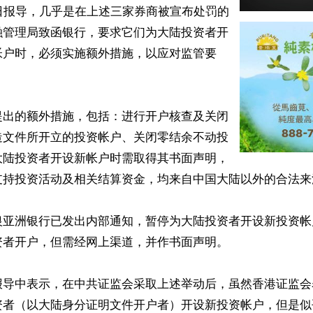
日报导，几乎是在上述三家券商被宣布处罚的
融管理局致函银行，要求它们为大陆投资者开
帐户时，必须实施额外措施，以应对监管要
提出的额外措施，包括：进行开户核查及关闭
造文件所开立的投资帐户、关闭零结余不动投
大陆投资者开设新帐户时需取得其书面声明，
支持投资活动及相关结算资金，均来自中国大陆以外的合法来源
银亚洲银行已发出内部通知，暂停为大陆投资者开设新投资帐
者开户，但需经网上渠道，并作书面声明。

报导中表示，在中共证监会采取上述举动后，虽然香港证监会
资者（以大陆身分证明文件开户者）开设新投资帐户，但是似