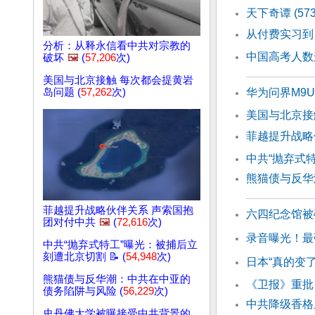
天下奇谭 (57
从付费实习到
分析：从释永信看中共对宗教的
中国高考人数
破坏
🖼️
(
57,206
次)
美国与北京接触 每次都会提黄岩
岛问题 (
57,262
次)
华为问界M9
美国与北京接
菲越提升战略
中共“抛弃式
熊猫债与反华
菲越提升战略伙伴关系 声索国抱
六四纪念馆被
团对付中共
🖼️
(
72,616
次)
录音曝光！最
中共“抛弃式特工”曝光：被捕后立
刻遭北京切割 📝 (
54,948
次)
日本“真的变
熊猫债与反华潮：中共在中亚的
《卫报》重批
债务陷阱与风险 (
56,229
次)
中共降级香格
史丹佛大学被曝接受中共背景的