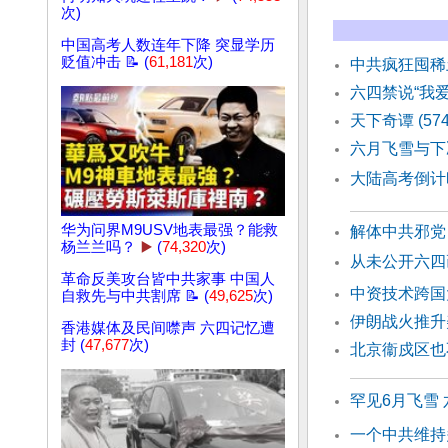
次)
中国高考人数连年下降 突显学历
贬值冲击 📝 (
61,181
次)
中共疯狂囤稀
六四禁说“我
天下奇谭 (57
六月飞雪与下
大陆高考倒计
华为问界M9USV地表最强？能救
解体中共邪党
杨兰兰吗？
▶️
(
74,320
次)
从未公开六四
革命反美攻台皆中共家事 中国人
中资技术跨国
自救先与中共割席 📝 (
49,625
次)
伊朗战火推升
香港媒体及民间噤声 六四记忆遭
封 (
47,677
次)
北京衞戍区也
罕见6月飞雪
一个中共维持