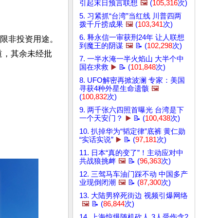
引起末日预言联想
🖼️
(
105,316
次)
5. 习紧抓“台湾”当红线 川普四两
拨千斤捞成果
🖼️
(
103,341
次)
6. 释永信一审获刑24年 让人联想
只限非投资用途。
到魔王的阴谋
🖼️
📝 (
102,298
次)
道，其余未经批
7. 一半水淹一半火焰山 大半个中
国在求救
▶️
📝 (
101,848
次)
8. UFO解密再掀波澜 专家：美国
寻获4种外星生命遗骸
🖼️
(
100,832
次)
9. 两千张六四照首曝光 台湾是下
一个天安门？
▶️
📝 (
100,438
次)
10. 扒掉华为“韬定律”底裤 黄仁勋
“实话实说”
▶️
📝 (
97,181
次)
11. 日本“真的变了”！主动应对中
共战狼挑衅
🖼️
📝 (
96,363
次)
12. 三驾马车油门踩不动 中国多产
业现倒闭潮
🖼️
📝 (
87,300
次)
13. 大陆男猝死街边 视频引爆网络
🖼️
📝 (
86,844
次)
14. 上海惊爆随机砍人 3人受伤含2