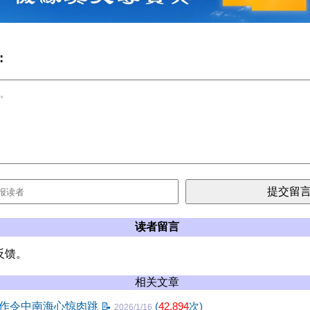
:
读者留言
反馈。
相关文章
作令中南海心惊肉跳
📝
(
42,894
次)
2026/1/16