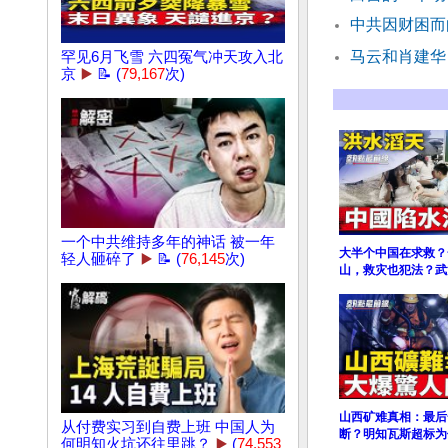
中共因财困而
马云和肖建华
罕见6月飞雪 六四冤气冲天攻入北
京
▶️
📝 (
79,167
次)
一个中共维持多年的神话 被一年
大半个中国在求救？
轻人砸碎了
▶️
📝 (
76,145
次)
山，救灾也犯法？武
山西矿难真相：最后
从付费实习到自费上班 中国人为
断？明知瓦斯超标为
何明知火坑还往里跳？
▶️
(
74,553