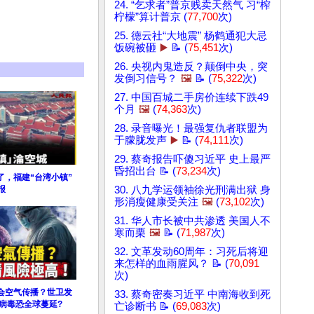
24. “乞求者”普京贱卖天然气 习“榨
柠檬”算计普京 (
77,700
次)
25. 德云社“大地震” 杨鹤通犯大忌
饭碗被砸
▶️
📝 (
75,451
次)
26. 央视内鬼造反？颠倒中央，突
发倒习信号？
🖼️
📝 (
75,322
次)
27. 中国百城二手房价连续下跌49
个月
🖼️
(
74,363
次)
28. 录音曝光！最强复仇者联盟为
于朦胧发声
▶️
📝 (
74,111
次)
29. 蔡奇报告吓傻习近平 史上最严
昏招出台 📝 (
73,234
次)
了，福建“台湾小镇”
报
30. 八九学运领袖徐光刑满出狱 身
形消瘦健康受关注
🖼️
(
73,102
次)
31. 华人市长被中共渗透 美国人不
寒而栗
🖼️
📝 (
71,987
次)
32. 文革发动60周年：习死后将迎
来怎样的血雨腥风？ 📝 (
70,091
次)
会空气传播？世卫发
33. 蔡奇密奏习近平 中南海收到死
病毒恐全球蔓延?
亡诊断书 📝 (
69,083
次)