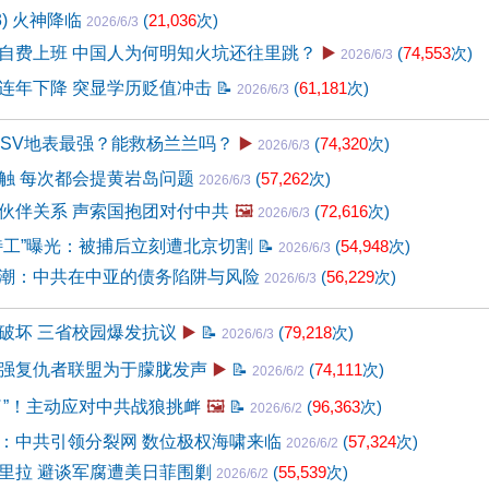
3) 火神降临
(
21,036
次)
2026/6/3
自费上班 中国人为何明知火坑还往里跳？
▶️
(
74,553
次)
2026/6/3
连年下降 突显学历贬值冲击
📝
(
61,181
次)
2026/6/3
USV地表最强？能救杨兰兰吗？
▶️
(
74,320
次)
2026/6/3
触 每次都会提黄岩岛问题
(
57,262
次)
2026/6/3
伙伴关系 声索国抱团对付中共
🖼️
(
72,616
次)
2026/6/3
特工”曝光：被捕后立刻遭北京切割
📝
(
54,948
次)
2026/6/3
潮：中共在中亚的债务陷阱与风险
(
56,229
次)
2026/6/3
破坏 三省校园爆发抗议
▶️
📝
(
79,218
次)
2026/6/3
强复仇者联盟为于朦胧发声
▶️
📝
(
74,111
次)
2026/6/2
了”！主动应对中共战狼挑衅
🖼️
📝
(
96,363
次)
2026/6/2
：中共引领分裂网 数位极权海啸来临
(
57,324
次)
2026/6/2
里拉 避谈军腐遭美日菲围剿
(
55,539
次)
2026/6/2