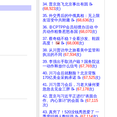
34. 普京急飞北京事出有因 📝
(
68,923
次)
35. 外交秀后的中俄真相：无上限
友谊变中共附庸 📝 (
68,636
次)
36. 非CPTPP会员却擅办活动 中
共动作粗鲁惹怒各国 (
68,070
次)
37. 蔡奇稳不稳？全看沙发、鞋跟
高度！
🖼️
📝 (
68,008
次)
38. 从川普访华之旅看美中监管和
执法的不同 (
67,934
次)
39. 李强出手取消户籍？国务院这
一动作释放什么信号 (
67,769
次)
40. 川习会后就翻脸？北京背叛
170亿美金采购承诺 📝 (
67,525
次)
41. 川习普习会后，习老大缘何要
急急去见金三胖 📝 (
67,178
次)
42. 普京与习近平正进行“表面合
作、内心算计”的会面 📝 (
67,115
次)
43. 真穷了！520没钱秀恩爱了 一
季度结婚人数狂跌 📝 (
67,114
次)