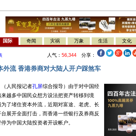
国际
奇闻
灾祸
万象
生活
文化
人气：
56,344
分享：
表
本外流 香港券商对大陆人开户踩煞车
】（人民报记者
孔屏
综合报导）由于对中国经
越来越多中国民众想方设法把资产转移到境
局为了堵住资本外流，近期对富途、老虎、长
平台展开全面打击，而香港一些银行及券商反
停为中国大陆投资者开设帐户。
