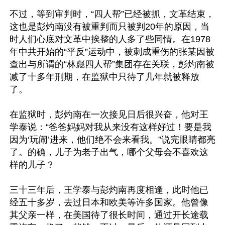
不过，等到审判时，“四人帮”已经被抓，文革结束，
这也是彭灼南没有被重判而只被判20年的原因，当
时人们心底对文革中挨整的人多了些同情。在1978
年中共开始的“平反”运动中，被刺成重伤的张某因被
查出与所谓的“林彪四人帮”集团存在关联，彭灼南被
减了十多年刑期，在监狱中只待了几年就被释放
了。

在监狱时，彭灼南在一次接见日后很兴奋，他对王
学泰说：“爸爸妈妈对我从来没有这样好过！要是我
因为‘玩闹’进来，他们绝不会来看我。”说完眼睛都亮
了。的确，儿子为老子出气，哪个父母会不喜欢这
样的儿子？

三十三年后，王学泰与彭灼南再度相逢，此时他已
经五十多岁，去过日本和欧美等许多国家。他曾像
其父亲一样，在美国待了很长时间，通过开长途载