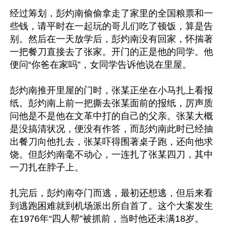
经过筹划，彭灼南偷偷拿走了家里的全国粮票和一
些钱，请平时在一起玩的哥儿们吃了顿饭，算是告
别。然后在一天放学后，彭灼南没有回家，怀揣著
一把餐刀直接去了张家。开门的正是他的同学。他
便问“你爸在家吗”，女同学告诉他说在里屋。

彭灼南推开里屋的门时，张某正坐在小马扎上看报
纸。彭灼南上前一把撕去张某面前的报纸，厉声质
问他是不是他在文革中打的自己的父亲。张某大概
是没搞清状况，便没有作答，而彭灼南此时已经抽
出餐刀向他扎去，张某吓得围著桌子跑，还向他求
饶。但彭灼南毫不动心，一连扎了张某四刀，其中
一刀扎在脖子上。

扎完后，彭灼南夺门而逃，最初还想逃，但后来看
到逃跑困难就到机场派出所自首了。这个大案发生
在1976年“四人帮”被抓前，当时他还未满18岁。
