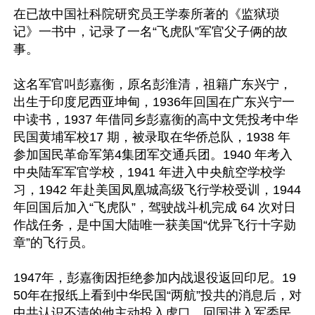
在已故中国社科院研究员王学泰所著的《监狱琐
记》一书中，记录了一名“飞虎队”军官父子俩的故
事。

这名军官叫彭嘉衡，原名彭淮清，祖籍广东兴宁，
出生于印度尼西亚坤甸，1936年回国在广东兴宁一
中读书，1937 年借同乡彭嘉衡的高中文凭投考中华
民国黄埔军校17 期，被录取在华侨总队，1938 年
参加国民革命军第4集团军交通兵团。‌‌‌1940 年考入
中央陆军军官学校，1941 年进入中央航空学校学
习，1942 年赴美国凤凰城高级飞行学校受训，1944
年回国后加入“飞虎队”，驾驶战斗机完成 64 次对日
作战任务，是‌中国大陆唯一获美国“优异飞行十字勋
章”的飞行员‌。

1947年，彭嘉衡因拒绝参加内战退役返回印尼。19
50年在报纸上看到中华民国“两航”投共的消息后，对
中共认识不清的他主动投入虎口，回国进入军委民