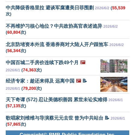
中共降级香格里拉 避谈军腐遭美日菲围剿
(
55,539
2026/6/2
次)
不再维护习核心地位？中共政协高官表述诡异
2026/6/2
(
60,804
次)
北京防堵资本外流 香港券商对大陆人开户踩煞车
2026/6/2
(
56,344
次)
中国百城二手房价连续下跌49个月
🖼️
(
74,363
次)
2026/6/1
经济专家：趁还来得及 远离中国
🖼️
📝
(
79,200
次)
2026/6/1
天下奇谭 (572) 忍让美德积善因 累世未讼实难得
2026/6/1
(
57,135
次)
歌唱家刘维维与导演蔡元元去世 曾为中共站台 📝
2026/6/1
(
57,865
次)
Copyright© RMB Public Foundation Inc.