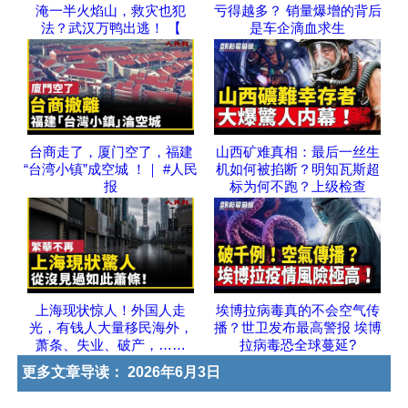
淹一半火焰山，救灾也犯
亏得越多？ 销量爆增的背后
法？武汉万鸭出逃！ 【
是车企滴血求生
台商走了，厦门空了，福建
山西矿难真相：最后一丝生
“台湾小镇”成空城 ！｜ #人民
机如何被掐断？明知瓦斯超
报
标为何不跑？上级检查
上海现状惊人！外国人走
埃博拉病毒真的不会空气传
光，有钱人大量移民海外，
播？世卫发布最高警报 埃博
萧条、失业、破产，……
拉病毒恐全球蔓延?
更多文章导读：
2026年6月3日