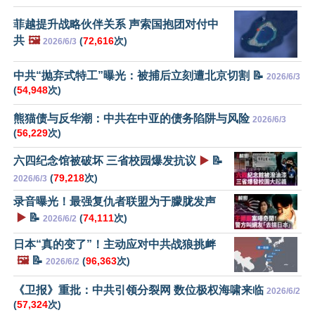
菲越提升战略伙伴关系 声索国抱团对付中
共
🖼️
(
72,616
次)
2026/6/3
中共“抛弃式特工”曝光：被捕后立刻遭北京切割 📝
2026/6/3
(
54,948
次)
熊猫债与反华潮：中共在中亚的债务陷阱与风险
2026/6/3
(
56,229
次)
六四纪念馆被破坏 三省校园爆发抗议
▶️
📝
(
79,218
次)
2026/6/3
录音曝光！最强复仇者联盟为于朦胧发声
▶️
📝
(
74,111
次)
2026/6/2
日本“真的变了”！主动应对中共战狼挑衅
🖼️
📝
(
96,363
次)
2026/6/2
《卫报》重批：中共引领分裂网 数位极权海啸来临
2026/6/2
(
57,324
次)