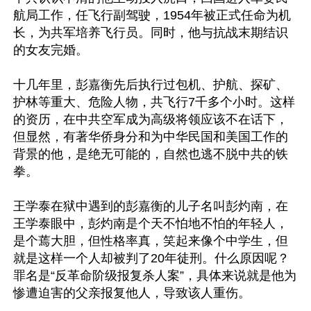
航局工作，任飞行副驾驶，1954年被正式任命为机
长，为共军培养飞行员。同时，他与抗战末期结识
的女友完婚。

十几年里，彭嘉衡先后执行过包机、护航、探矿、
护林等重大、危险人物，共飞行7千多个小时。这样
的资历，在中共空军成为高级将领应该不在话下，
但显然，有著华侨身分和为中华民国和美国工作的
背景的他，是绝无可能的，自然也逃不脱中共的铁
拳。

王学泰在狱中遇到的彭嘉衡的儿子名叫彭灼南，在
王学泰眼中，彭灼南是个天不怕地不怕的年轻人，
是个蔫大胆，但性格率真，笑起来像个中学生，但
就是这样一个人却被判了20年徒刑。什么原因呢？
罪名是“反革命阶级报复杀人案”，具体来说就是他为
惨遭迫害的父亲报复他人，导致该人重伤。
