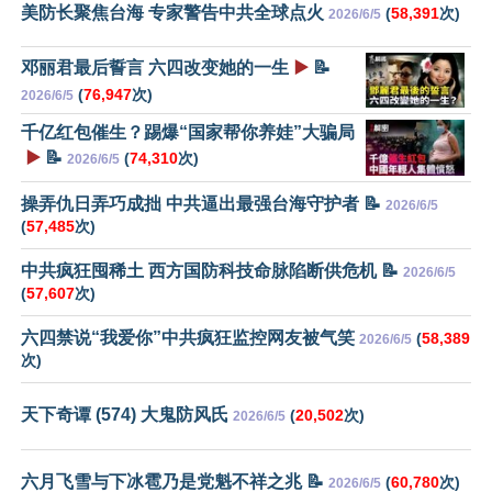
美防长聚焦台海 专家警告中共全球点火
(
58,391
次)
2026/6/5
邓丽君最后誓言 六四改变她的一生
▶️
📝
(
76,947
次)
2026/6/5
千亿红包催生？踢爆“国家帮你养娃”大骗局
▶️
📝
(
74,310
次)
2026/6/5
操弄仇日弄巧成拙 中共逼出最强台海守护者 📝
2026/6/5
(
57,485
次)
中共疯狂囤稀土 西方国防科技命脉陷断供危机 📝
2026/6/5
(
57,607
次)
六四禁说“我爱你”中共疯狂监控网友被气笑
(
58,389
2026/6/5
次)
天下奇谭 (574) 大鬼防风氏
(
20,502
次)
2026/6/5
六月飞雪与下冰雹乃是党魁不祥之兆 📝
(
60,780
次)
2026/6/5