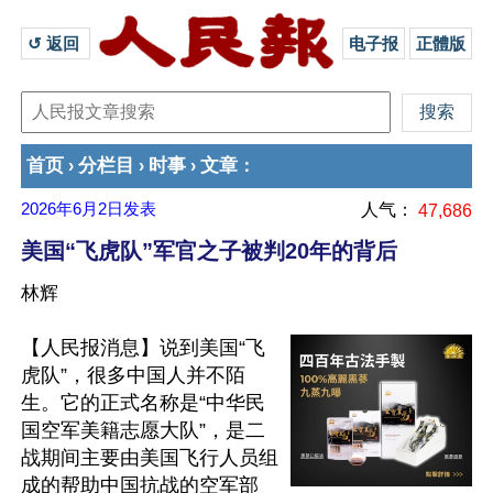
↺ 返回 
电子报
正體版
首页
分栏目
时事
文章
›
›
›
：
2026年6月2日
发表
人气：
47,686
美国“飞虎队”军官之子被判20年的背后
林辉
【人民报消息】说到美国“飞
虎队”，很多中国人并不陌
生。它的正式名称是“中华民
国空军美籍志愿大队”，是二
战期间主要由美国飞行人员组
成的帮助中国抗战的空军部