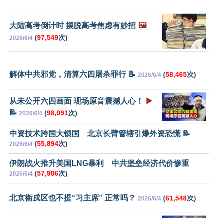
大陆高考倒计时 摆脱高考焦虑有妙招
🖼️
(
97,549
次)
2026/6/4
解体中共邪党，清算六四屠杀罪行 📝
(
58,465
次)
2026/6/4
从未公开六四画面 现场原音震撼人心！
▶️
📝
(
98,091
次)
2026/6/4
中资技术跨国大锁国 北京长臂管辖引爆外资恐慌 📝
(
55,894
次)
2026/6/4
伊朗战火推升美国LNG暴利 中共堡垒经济代价惨重
(
57,906
次)
2026/6/4
北京衞戍区也不提“习主席” 正常吗？
(
61,548
次)
2026/6/4