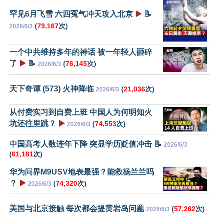
罕见6月飞雪 六四冤气冲天攻入北京
▶️
📝
(
79,167
次)
2026/6/3
一个中共维持多年的神话 被一年轻人砸碎
了
▶️
📝
(
76,145
次)
2026/6/3
天下奇谭 (573) 火神降临
(
21,036
次)
2026/6/3
从付费实习到自费上班 中国人为何明知火
坑还往里跳？
▶️
(
74,553
次)
2026/6/3
中国高考人数连年下降 突显学历贬值冲击 📝
2026/6/3
(
61,181
次)
华为问界M9USV地表最强？能救杨兰兰吗
？
▶️
(
74,320
次)
2026/6/3
美国与北京接触 每次都会提黄岩岛问题
(
57,262
次)
2026/6/3