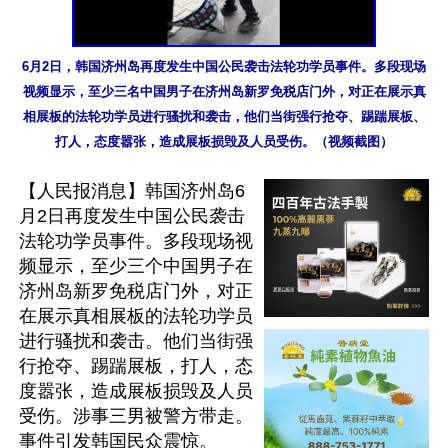
6月2日，韩国济州岛再度发生中国公民袭击法轮功学员事件。多段现场
视频显示，至少三名中国男子在济州岛新罗免税店门外，对正在展示真
相展板的法轮功学员进行骚扰和袭击，他们当街强行抢夺、踢踹展板、
打人，态度嚣张，造成展板损毁及人员受伤。（视频截图）
【人民报消息】韩国济州岛6
月2日再度发生中国公民袭击
法轮功学员事件。多段现场视
频显示，至少三个中国男子在
济州岛新罗免税店门外，对正
在展示真相展板的法轮功学员
进行骚扰和袭击。他们当街强
行抢夺、踢踹展板，打人，态
度嚣张，造成展板损毁及人员
受伤。涉事三男被警方带走。
事件引发韩国民众震惊。
