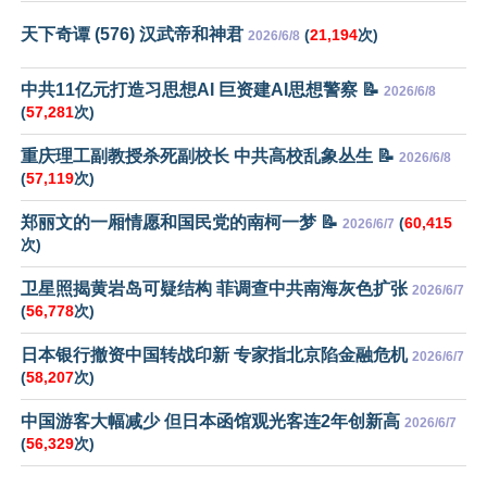
天下奇谭 (576) 汉武帝和神君
(
21,194
次)
2026/6/8
中共11亿元打造习思想AI 巨资建AI思想警察 📝
2026/6/8
(
57,281
次)
重庆理工副教授杀死副校长 中共高校乱象丛生 📝
2026/6/8
(
57,119
次)
郑丽文的一厢情愿和国民党的南柯一梦 📝
(
60,415
2026/6/7
次)
卫星照揭黄岩岛可疑结构 菲调查中共南海灰色扩张
2026/6/7
(
56,778
次)
日本银行撤资中国转战印新 专家指北京陷金融危机
2026/6/7
(
58,207
次)
中国游客大幅减少 但日本函馆观光客连2年创新高
2026/6/7
(
56,329
次)