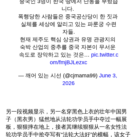
중국인 3명이 한국 땅에서 난동을 부렸습
니다. 
폭행당한 사람들은 중국공산당이 한 짓과 
실체를 세상에 알리고 있는 파룬궁 수련
자들.
현재 제주도 핵심 상권과 유명 관광지의 
숙박 산업의 중추를 중국 자본이 무서운 
속도로 장악하고 있는 것은… 
pic.twitter.c
om/fmjBJLezxc
— 깨어 있는 시선 (@cjmama99) 
June 3, 
2026
另一段视频显示，另一名穿黑色上衣的壮年中国男
子（黑衣男）猛然地从法轮功学员手中夺过一幅展
板，狠狠摔在地上，接者其继续狠狠从一名女性法
轮功学员手中抢夺写有“法轮大法好”的横幅，该女子