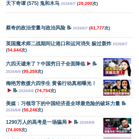
天下奇谭 (575) 鬼和木马
(
20,200
次)
2026/6/7
蔡奇的政治变量与政治风险 📝
(
61,777
次)
2026/6/7
英国魔术师二战期间让港口和运河消失 躲过轰炸
2026/6/7
(
54,644
次)
六四天谴来了？中国穷日子全面降临
▶️
📝
(
95,258
次)
2026/6/6
梅艳芳救援六四学生 黄雀行动真相曝光！
▶️
📝
(
74,754
次)
2026/6/6
美媒：习领导下的中国经济是全球最危险的破坏力量 📝
(
56,248
次)
2026/6/6
1290万人的高考是一场骗局
▶️
📝
2026/6/6
(
74,009
次)