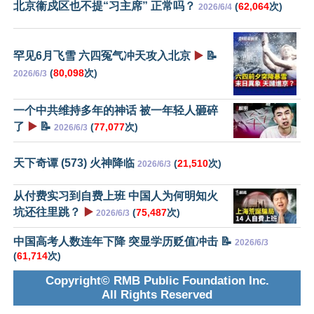
北京衞戍区也不提“习主席” 正常吗？
(
62,064
次)
2026/6/4
罕见6月飞雪 六四冤气冲天攻入北京
▶️
📝
(
80,098
次)
2026/6/3
一个中共维持多年的神话 被一年轻人砸碎
了
▶️
📝
(
77,077
次)
2026/6/3
天下奇谭 (573) 火神降临
(
21,510
次)
2026/6/3
从付费实习到自费上班 中国人为何明知火
坑还往里跳？
▶️
(
75,487
次)
2026/6/3
中国高考人数连年下降 突显学历贬值冲击 📝
2026/6/3
(
61,714
次)
Copyright© RMB Public Foundation Inc.
All Rights Reserved