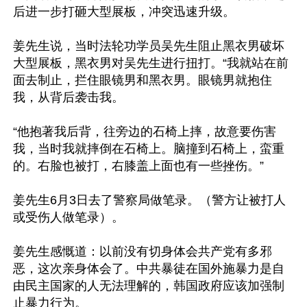
后进一步打砸大型展板，冲突迅速升级。

姜先生说，当时法轮功学员吴先生阻止黑衣男破坏
大型展板，黑衣男对吴先生进行扭打。“我就站在前
面去制止，拦住眼镜男和黑衣男。眼镜男就抱住
我，从背后袭击我。

“他抱著我后背，往旁边的石椅上摔，故意要伤害
我，当时我就摔倒在石椅上。脑撞到石椅上，蛮重
的。右脸也被打，右膝盖上面也有一些挫伤。”

姜先生6月3日去了警察局做笔录。（警方让被打人
或受伤人做笔录）。

姜先生感慨道：以前没有切身体会共产党有多邪
恶，这次亲身体会了。中共暴徒在国外施暴力是自
由民主国家的人无法理解的，韩国政府应该加强制
止暴力行为。
