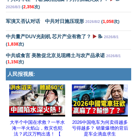
(
2,356
次)
2026/8/3
军演又否认对话 中共对日施压现形
(
1,058
次)
2026/8/2
中共量产DUV光刻机 芯片产业有救了？
▶️
📝
2026/8/1
(
1,838
次)
中共或食言 美敦促北京兑现稀土与农产品承诺
2026/8/1
(
1,150
次)
人民报视频:
大半个中国在求救？一半水
2026中国电车为何卖得越多
淹一半火焰山，救灾也犯
亏得越多？ 销量爆增的背后
法？武汉万鸭出逃！ 【
是车企滴血求生