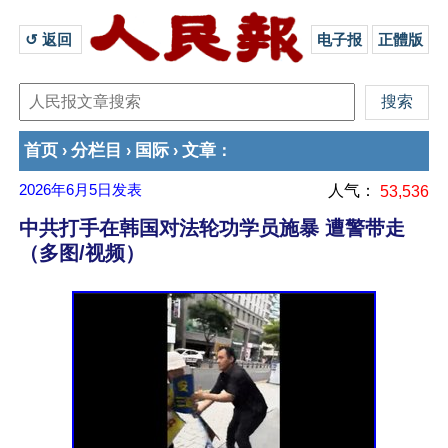
↺ 返回 
电子报
正體版
首页
分栏目
国际
文章
›
›
›
：
2026年6月5日
发表
人气：
53,536
中共打手在韩国对法轮功学员施暴 遭警带走
（多图/视频）