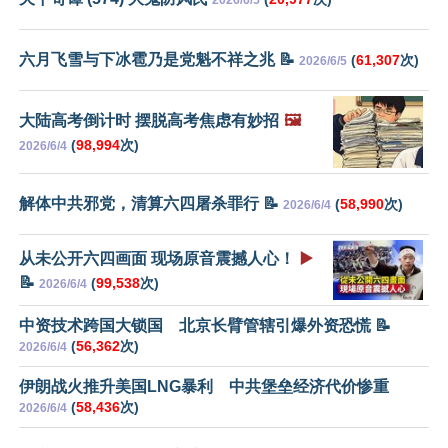
六月飞雪与下冰雹乃是党魁不祥之兆 📝
(
61,307
次)
2026/6/5
大陆高考倒计时 摆脱高考焦虑有妙招
🖼️
(
98,994
次)
2026/6/4
解体中共邪党，清算六四屠杀罪行 📝
(
58,990
次)
2026/6/4
从未公开六四画面 现场原音震撼人心！
▶️
📝
(
99,538
次)
2026/6/4
中资技术跨国大锁国 北京长臂管辖引爆外资恐慌 📝
(
56,362
次)
2026/6/4
伊朗战火推升美国LNG暴利 中共堡垒经济代价惨重
(
58,436
次)
2026/6/4