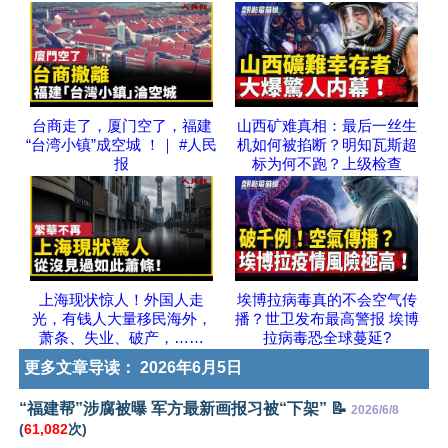
台商走了，厦门空了，福建
山西矿难真相：最后一丝生
“台湾小镇”成空城 ！｜ #人民
机如何被掐断？明知瓦斯超
报
标为何不跑？上级检查
上海现状惊人！外国人走
埃博拉病毒真的不会空气传
光，有钱人大量移民海外，
播？世卫发布最高警报 埃博
萧条、失业、破产，……
拉病毒恐全球蔓延?
更多文章导读：
2026年6月5日
“福建帮”涉腐被曝 军方最新画报习被“下架” 📝
2026/6/8
(
61,082
次)