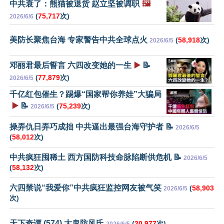
中共衰了：熊猫被退货 赵立坚被调职
🖼️
(
75,717
次)
2026/6/6
美防长聚焦台海 专家警告中共全球点火
(
58,918
次)
2026/6/5
邓丽君最后誓言 六四改变她的一生
▶️
📝
(
77,879
次)
2026/6/5
千亿红包催生？踢爆“国家帮你养娃”大骗局
▶️
📝
(
75,239
次)
2026/6/5
操弄仇日弄巧成拙 中共逼出最强台海守护者 📝
2026/6/5
(
58,012
次)
中共疯狂囤稀土 西方国防科技命脉陷断供危机 📝
2026/6/5
(
58,132
次)
六四禁说“我爱你”中共疯狂监控网友被气笑
(
58,903
2026/6/5
次)
天下奇谭 (574) 大鬼防风氏
(
20,977
次)
2026/6/5