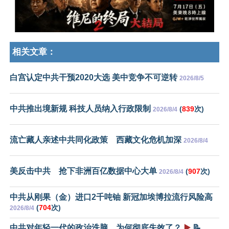
相关文章：
白宫认定中共干预2020大选 美中竞争不可逆转
2026/8/5
中共推出境新规 科技人员纳入行政限制
(
839
次)
2026/8/4
流亡藏人亲述中共同化政策 西藏文化危机加深
2026/8/4
美反击中共 抢下非洲百亿数据中心大单
(
907
次)
2026/8/4
中共从刚果（金）进口2千吨铀 新冠加埃博拉流行风险高
(
704
次)
2026/8/4
中共对年轻一代的政治洗脑，为何彻底失效了？
▶️
📝