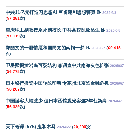
中共11亿元打造习思想AI 巨资建AI思想警察 📝
2026/6/8
(
57,281
次)
重庆理工副教授杀死副校长 中共高校乱象丛生 📝
2026/6/8
(
57,119
次)
郑丽文的一厢情愿和国民党的南柯一梦 📝
(
60,415
2026/6/7
次)
卫星照揭黄岩岛可疑结构 菲调查中共南海灰色扩张
2026/6/7
(
56,778
次)
日本银行撤资中国转战印新 专家指北京陷金融危机
2026/6/7
(
58,207
次)
中国游客大幅减少 但日本函馆观光客连2年创新高
2026/6/7
(
56,329
次)
天下奇谭 (575) 鬼和木马
(
20,200
次)
2026/6/7