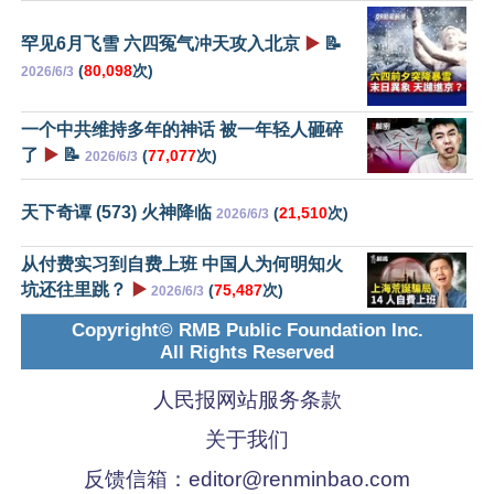
罕见6月飞雪 六四冤气冲天攻入北京
▶️
📝
(
80,098
次)
2026/6/3
一个中共维持多年的神话 被一年轻人砸碎
了
▶️
📝
(
77,077
次)
2026/6/3
天下奇谭 (573) 火神降临
(
21,510
次)
2026/6/3
从付费实习到自费上班 中国人为何明知火
坑还往里跳？
▶️
(
75,487
次)
2026/6/3
Copyright© RMB Public Foundation Inc.
All Rights Reserved
人民报网站服务条款
关于我们
反馈信箱：
editor@renminbao.com