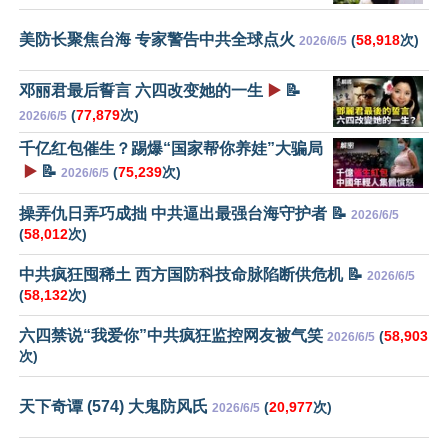
美防长聚焦台海 专家警告中共全球点火
(
58,918
次)
2026/6/5
邓丽君最后誓言 六四改变她的一生
▶️
📝
(
77,879
次)
2026/6/5
千亿红包催生？踢爆“国家帮你养娃”大骗局
▶️
📝
(
75,239
次)
2026/6/5
操弄仇日弄巧成拙 中共逼出最强台海守护者 📝
2026/6/5
(
58,012
次)
中共疯狂囤稀土 西方国防科技命脉陷断供危机 📝
2026/6/5
(
58,132
次)
六四禁说“我爱你”中共疯狂监控网友被气笑
(
58,903
2026/6/5
次)
天下奇谭 (574) 大鬼防风氏
(
20,977
次)
2026/6/5