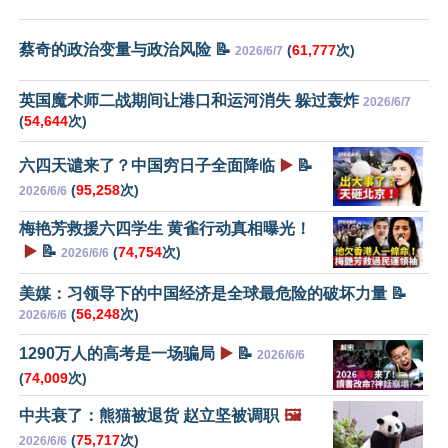
蔡奇的政治变量与政治风险 📝
(
61,777
次)
2026/6/7
英国魔术师二战期间让港口和运河消失 躲过轰炸
2026/6/7
(
54,644
次)
六四天谴来了？中国穷日子全面降临
▶️
📝
(
95,258
次)
2026/6/6
梅艳芳救援六四学生 黄雀行动真相曝光！
▶️
📝
(
74,754
次)
2026/6/6
美媒：习领导下的中国经济是全球最危险的破坏力量 📝
(
56,248
次)
2026/6/6
1290万人的高考是一场骗局
▶️
📝
2026/6/6
(
74,009
次)
中共衰了：熊猫被退货 赵立坚被调职
🖼️
(
75,717
次)
2026/6/6