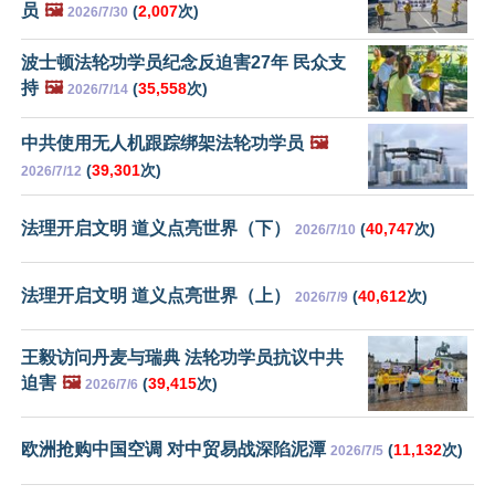
员
🖼️
(
2,007
次)
2026/7/30
波士顿法轮功学员纪念反迫害27年 民众支
持
🖼️
(
35,558
次)
2026/7/14
中共使用无人机跟踪绑架法轮功学员
🖼️
(
39,301
次)
2026/7/12
法理开启文明 道义点亮世界（下）
(
40,747
次)
2026/7/10
法理开启文明 道义点亮世界（上）
(
40,612
次)
2026/7/9
王毅访问丹麦与瑞典 法轮功学员抗议中共
迫害
🖼️
(
39,415
次)
2026/7/6
欧洲抢购中国空调 对中贸易战深陷泥潭
(
11,132
次)
2026/7/5