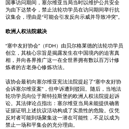
国事访问期间，塞尔维亚当局当时以维护公共安全
为由下达禁令，禁止法轮功学员在访问期间举行抗
议集会，理由是“可能会引发反向示威并导致冲突”。

欧洲人权法院裁决
“塞中友好协会”（FDH）由贝尔格莱德的法轮功学员
创立，其核心宗旨是揭露发生在中国境内的迫害真
相，并向各界推广这一在全世界拥有数以百万计修
炼者的古老身心修炼功法。

该协会最初向塞尔维亚宪法法院提起了“塞中友好协
会诉塞尔维亚案”，但申诉遭到驳回。随后，当地法
轮功学员向位于斯特拉斯堡的欧洲人权法院提起诉
讼。其法律论点指出：塞尔维亚当局未能提供确凿
证据证明上述抗议活动构成了实质性的危险。仅凭
反对者可能到场聚集这一潜在可能性，不足以成为
禁止一场和平集会的充分理由。
