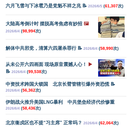
六月飞雪与下冰雹乃是党魁不祥之兆 📝
(
61,307
次)
2026/6/5
大陆高考倒计时 摆脱高考焦虑有妙招
🖼️
(
98,994
次)
2026/6/4
解体中共邪党，清算六四屠杀罪行 📝
(
58,990
次)
2026/6/4
从未公开六四画面 现场原音震撼人心！
▶️
📝
(
99,538
次)
2026/6/4
中资技术跨国大锁国 北京长臂管辖引爆外资恐慌 📝
(
56,362
次)
2026/6/4
伊朗战火推升美国LNG暴利 中共堡垒经济代价惨重
(
58,436
次)
2026/6/4
北京衞戍区也不提“习主席” 正常吗？
(
62,064
次)
2026/6/4