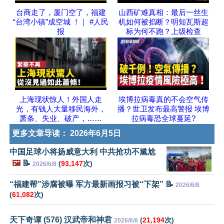
台商走了，厦门空了，福建
山西矿难真相：最后一丝生
“台湾小镇”成空城 ！｜ #人民
机如何被掐断？明知瓦斯超
报
标为何不跑？上级检查
上海现状惊人！外国人走
埃博拉病毒真的不会空气传
光，有钱人大量移民海外，
播？世卫发布最高警报 埃博
萧条、失业、破产，……
拉病毒恐全球蔓延?
更多文章导读：
2026年6月5日
中国足球小将扬威意大利 中共抢功不尴尬
🖼️
📝
(
93,147
次)
2026/6/8
“福建帮”涉腐被曝 军方最新画报习被“下架” 📝
2026/6/8
(
61,082
次)
天下奇谭 (576) 汉武帝和神君
(
21,194
次)
2026/6/8