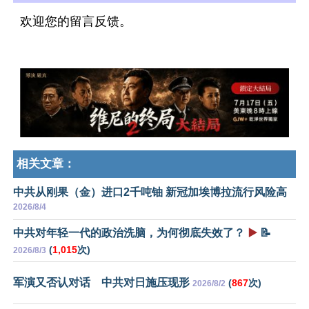
欢迎您的留言反馈。
相关文章：
中共从刚果（金）进口2千吨铀 新冠加埃博拉流行风险高
2026/8/4
中共对年轻一代的政治洗脑，为何彻底失效了？
▶️
📝
(
1,015
次)
2026/8/3
军演又否认对话 中共对日施压现形
(
867
次)
2026/8/2