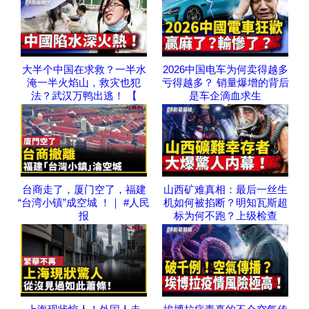
大半个中国在求救？一半水
2026中国电车为何卖得越多
淹一半火焰山，救灾也犯
亏得越多？ 销量爆增的背后
法？武汉万鸭出逃！ 【
是车企滴血求生
台商走了，厦门空了，福建
山西矿难真相：最后一丝生
“台湾小镇”成空城 ！｜ #人民
机如何被掐断？明知瓦斯超
报
标为何不跑？上级检查