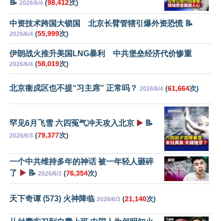
📝
(
98,412
次)
2026/6/4
中资技术跨国大锁国 北京长臂管辖引爆外资恐慌 📝
(
55,999
次)
2026/6/4
伊朗战火推升美国LNG暴利 中共堡垒经济代价惨重
(
58,019
次)
2026/6/4
北京衞戍区也不提“习主席” 正常吗？
(
61,664
次)
2026/6/4
罕见6月飞雪 六四冤气冲天攻入北京
▶️
📝
(
79,377
次)
2026/6/3
一个中共维持多年的神话 被一年轻人砸碎
了
▶️
📝
(
76,354
次)
2026/6/3
天下奇谭 (573) 火神降临
(
21,140
次)
2026/6/3