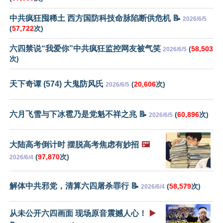
中共疯狂囤稀土 西方国防科技命脉陷断供危机 📝
2026/6/5
(
57,722
次)
六四禁说“我爱你”中共疯狂监控网友被气笑
(
58,503
2026/6/5
次)
天下奇谭 (574) 大鬼防风氏
(
20,606
次)
2026/6/5
六月飞雪与下冰雹乃是党魁不祥之兆 📝
(
60,896
次)
2026/6/5
大陆高考倒计时 摆脱高考焦虑有妙招
🖼️
(
97,870
次)
2026/6/4
解体中共邪党，清算六四屠杀罪行 📝
(
58,579
次)
2026/6/4
从未公开六四画面 现场原音震撼人心！
▶️