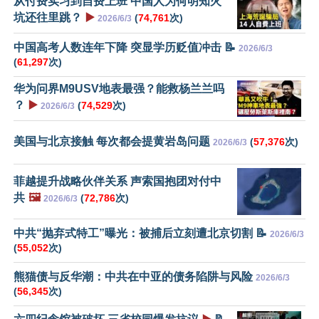
从付费实习到自费上班 中国人为何明知火
坑还往里跳？
▶️
(
74,761
次)
2026/6/3
中国高考人数连年下降 突显学历贬值冲击 📝
2026/6/3
(
61,297
次)
华为问界M9USV地表最强？能救杨兰兰吗
？
▶️
(
74,529
次)
2026/6/3
美国与北京接触 每次都会提黄岩岛问题
(
57,376
次)
2026/6/3
菲越提升战略伙伴关系 声索国抱团对付中
共
🖼️
(
72,786
次)
2026/6/3
中共“抛弃式特工”曝光：被捕后立刻遭北京切割 📝
2026/6/3
(
55,052
次)
熊猫债与反华潮：中共在中亚的债务陷阱与风险
2026/6/3
(
56,345
次)