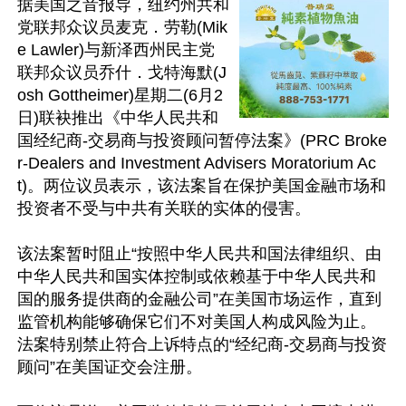
据美国之音报导，纽约州共和
党联邦众议员麦克．劳勒(Mik
e Lawler)与新泽西州民主党
联邦众议员乔什．戈特海默(J
osh Gottheimer)星期二(6月2
日)联袂推出《中华人民共和
国经纪商-交易商与投资顾问暂停法案》(PRC Broke
r-Dealers and Investment Advisers Moratorium Ac
t)。两位议员表示，该法案旨在保护美国金融市场和
投资者不受与中共有关联的实体的侵害。

该法案暂时阻止“按照中华人民共和国法律组织、由
中华人民共和国实体控制或依赖基于中华人民共和
国的服务提供商的金融公司”在美国市场运作，直到
监管机构能够确保它们不对美国人构成风险为止。
法案特别禁止符合上诉特点的“经纪商-交易商与投资
顾问”在美国证交会注册。
