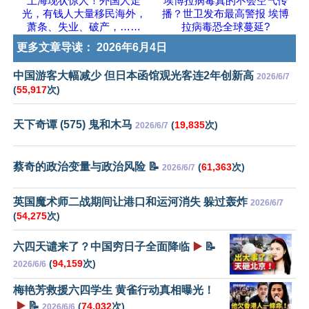
上海现状惊人！外国人走
埃博拉病毒真的不会空气传
光，有钱人大量移民海外，
播？世卫发布最高警报 埃博
萧条、失业、破产，……
拉病毒恐全球蔓延?
更多文章导读：
2026年6月4日
中国游客大幅减少 但日本函馆观光客连2年创新高
2026/6/7
(
55,917
次)
天下奇谭 (575) 鬼和木马
(
19,835
次)
2026/6/7
蔡奇的政治变量与政治风险 📝
(
61,363
次)
2026/6/7
英国魔术师二战期间让港口和运河消失 躲过轰炸
2026/6/7
(
54,275
次)
六四天谴来了？中国穷日子全面降临
▶️
📝
(
94,159
次)
2026/6/6
梅艳芳救援六四学生 黄雀行动真相曝光！
▶️
📝
(
74,032
次)
2026/6/6