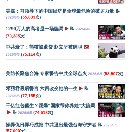
美媒：习领导下的中国经济是全球最危险的破坏力量 📝
(
55,833
次)
2026/6/6
1290万人的高考是一场骗局
▶️
📝
2026/6/6
(
73,285
次)
中共衰了：熊猫被退货 赵立坚被调职
🖼️
(
75,114
次)
2026/6/6
美防长聚焦台海 专家警告中共全球点火
(
58,507
次)
2026/6/5
邓丽君最后誓言 六四改变她的一生
▶️
📝
(
77,155
次)
2026/6/5
千亿红包催生？踢爆“国家帮你养娃”大骗局
▶️
📝
(
74,518
次)
2026/6/5
操弄仇日弄巧成拙 中共逼出最强台海守护者 📝
2026/6/5
(
57,600
次)