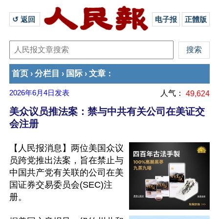
↺ 返回 
电子报
正體版
首页
分栏目
国际
文章
›
›
›
：
2026年6月4日
发表
人气：
49,624
美众议员推法案：禁与中共有关公司在美证交
会注册
【人民报消息】两位美国众议
员跨党推出法案，旨在禁止与
中国共产党有关联的公司在美
国证券交易委员会(SEC)注
册。
