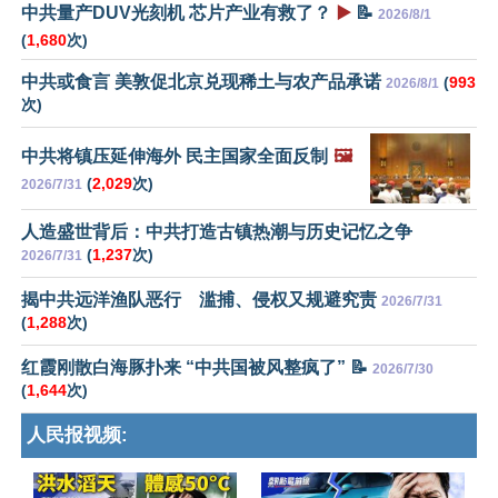
中共量产DUV光刻机 芯片产业有救了？
▶️
📝
2026/8/1
(
1,680
次)
中共或食言 美敦促北京兑现稀土与农产品承诺
(
993
2026/8/1
次)
中共将镇压延伸海外 民主国家全面反制
🖼️
(
2,029
次)
2026/7/31
人造盛世背后：中共打造古镇热潮与历史记忆之争
(
1,237
次)
2026/7/31
揭中共远洋渔队恶行 滥捕、侵权又规避究责
2026/7/31
(
1,288
次)
红霞刚散白海豚扑来 “中共国被风整疯了” 📝
2026/7/30
(
1,644
次)
人民报视频: