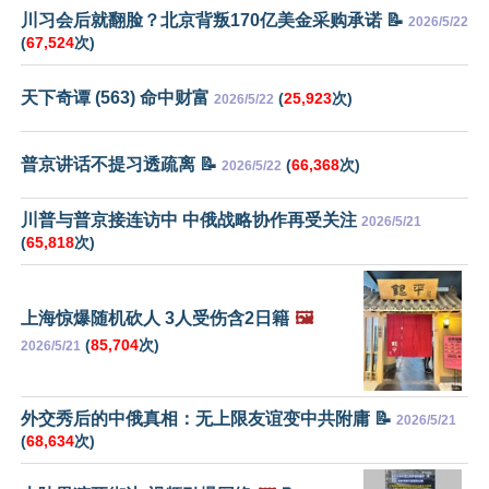
川习会后就翻脸？北京背叛170亿美金采购承诺 📝
2026/5/22
(
67,524
次)
天下奇谭 (563) 命中财富
(
25,923
次)
2026/5/22
普京讲话不提习透疏离 📝
(
66,368
次)
2026/5/22
川普与普京接连访中 中俄战略协作再受关注
2026/5/21
(
65,818
次)
上海惊爆随机砍人 3人受伤含2日籍
🖼️
(
85,704
次)
2026/5/21
外交秀后的中俄真相：无上限友谊变中共附庸 📝
2026/5/21
(
68,634
次)