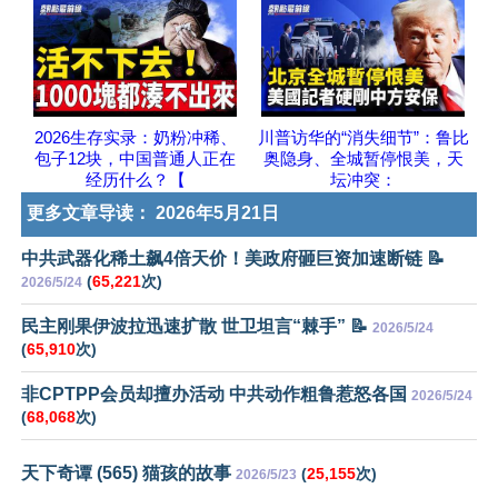
2026生存实录：奶粉冲稀、
川普访华的“消失细节”：鲁比
包子12块，中国普通人正在
奥隐身、全城暂停恨美，天
经历什么？【
坛冲突：
更多文章导读：
2026年5月21日
中共武器化稀土飙4倍天价！美政府砸巨资加速断链 📝
(
65,221
次)
2026/5/24
民主刚果伊波拉迅速扩散 世卫坦言“棘手” 📝
2026/5/24
(
65,910
次)
非CPTPP会员却擅办活动 中共动作粗鲁惹怒各国
2026/5/24
(
68,068
次)
天下奇谭 (565) 猫孩的故事
(
25,155
次)
2026/5/23