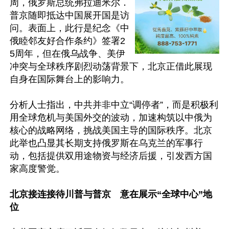
周，俄罗斯总统弗拉迪米尔．
普京随即抵达中国展开国是访
问。表面上，此行是纪念《中
俄睦邻友好合作条约》签署2
5周年，但在俄乌战争、美伊
冲突与全球秩序剧烈动荡背景下，北京正借此展现
自身在国际舞台上的影响力。

分析人士指出，中共并非中立“调停者”，而是积极利
用全球危机与美国外交的波动，加速构筑以中俄为
核心的战略网络，挑战美国主导的国际秩序。北京
此举也凸显其长期支持俄罗斯在乌克兰的军事行
动，包括提供双用途物资与经济后援，引发西方国
家高度警觉。

北京接连接待川普与普京　意在展示“全球中心”地
位