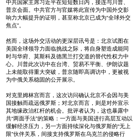
中共国家主席习近平在短短数日内，接连与川普、
普京会面。中共官方与官媒将此宣传为中国外交影
响力大幅提升的证明，甚至称北京已成为“全球外交
焦点”。

然而，这场外交活动的更深层讯号是：北京试图在
美国全球领导力面临挑战之际，将自身塑造成能同
时与华府、莫斯科及德黑兰打交道的替代性权力中
心。川普此次访中在台湾、贸易不平衡、伊朗议题
上未能取得重大突破，普京随即高调访中，更被视
为中俄关系稳固的公开展示。

对克里姆林宫而言，这次访问确认北京不会因与美
国接触而疏远俄罗斯；对北京而言，则是对外宣示
其地缘政治杠杆的机会。批评者认为，这也暴露中
共“两面手法”的策略：一方面与美国进行高层互动以
缓解经济压力，另一方面持续深化与俄罗斯的“无上
限”伙伴关系，间接支持俄罗斯在乌克兰的侵略行