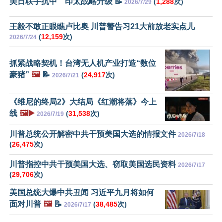
美日联手抗中 印太战略升级 📝
(
1,288
次)
2026/7/29
王毅不敢正眼瞧卢比奥 川普警告习21大前放老实点儿
(
12,159
次)
2026/7/24
抓紧战略契机！台湾无人机产业打造“数位
豪猪”
🖼️
📝
(
24,917
次)
2026/7/21
《维尼的终局2》大结局《红潮将落》今上
线
🖼️▶️
(
31,538
次)
2026/7/19
川普总统公开解密中共干预美国大选的情报文件
2026/7/18
(
26,475
次)
川普指控中共干预美国大选、窃取美国选民资料
2026/7/17
(
29,706
次)
美国总统大爆中共丑闻 习近平九月将如何
面对川普
🖼️
📝
(
38,485
次)
2026/7/17