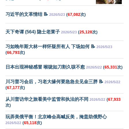
习近平的文革情结 📝
(
67,082
次)
2026/5/23
天下奇谭 (564) 隐士老莱子
(
25,128
次)
2026/5/23
习如晚年斯大林一样怀疑所有人 下场如何 📝
2026/5/23
(
66,793
次)
日本出现神秘感冒 喉咙如刀割久咳不愈
(
65,331
次)
2026/5/22
川习普习会后，习老大缘何要急急去见金三胖 📝
2026/5/22
(
67,177
次)
从川普访华之旅看美中监管和执法的不同
(
67,933
2026/5/22
次)
玩弄美俄平衡！北京峰会高喊反美，掩盖助俄野心
(
65,118
次)
2026/5/22