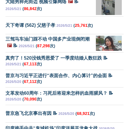
大陆男猝死街边 视频引爆网络
🖼️
📝
(
86,842
次)
2026/5/21
天下奇谭 (562) 父慈子孝
(
25,761
次)
2026/5/21
三驾马车油门踩不动 中国多产业现倒闭潮
🖼️
📝
(
87,298
次)
2026/5/21
真穷了！520没钱秀恩爱了 一季度结婚人数狂跌 📝
(
67,113
次)
2026/5/21
普京与习近平正进行“表面合作、内心算计”的会面 📝
(
67,112
次)
2026/5/20
文革发动60周年：习死后将迎来怎样的血雨腥风？ 📝
(
70,090
次)
2026/5/20
普京急飞北京事出有因 📝
(
68,921
次)
2026/5/20
印度接手中共“鬼城机场”印度洋展开龙象大战
2026/5/20