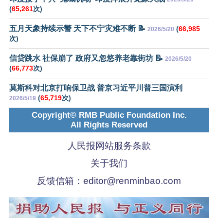
(
65,261
次)
五月天象持续示警 天下不宁灾难不断 📝
(
66,985
2026/5/20
次)
信贷跳水 社保崩了 政府又忽悠养老靠街坊 📝
2026/5/20
(
66,773
次)
莫斯科对北京打响保卫战 普京习近平川普三国演利
(
65,719
次)
2026/5/19
Copyright© RMB Public Foundation Inc.
All Rights Reserved
人民报网站服务条款
关于我们
反馈信箱：
editor@renminbao.com