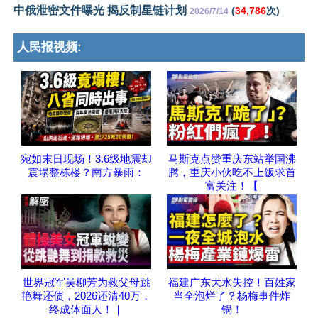
中俄泄密文件曝光 揭反制星链计划
(
34,786
次)
2026/7/14
人民报视频:
宛如末日现场！3.6级地震却
马斯克点赞重庆东站举国沸
震塌整栋楼？南方暴雨：
腾，重庆小伙吃不上饭求首
富关注！【
世界冠军吴柳芳为救父母跳
福建广东大水失控！百姓家
艳舞还债，2026还清40万，
当全泡烂了？杨梅事件炸
终成体面人！｜
锅！