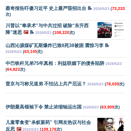
蔡奇报告吓傻习近平 史上最严昏招出台 📝
(
73,233
2026/5/23
次)
川普以“奉承术”与中共过招 破除“东升西
降”迷思
🖼️
📝
(
108,220
次)
2026/5/23
山西沁源煤矿瓦斯爆炸已致8死38被困 震惊习李 📝
(
63,145
次)
2026/5/23
中巴铁杆兄弟75年真相：利益联姻下的债务陷阱
2026/5/23
(
64,823
次)
普京与习称兄道弟 不怕沾上共产厄运？
(
78,039
次)
2026/5/23
伊朗最高领袖下令 禁止浓缩铀运出国
(
63,909
次)
2026/5/23
儿童零食变“杀蚁新药” 引网友热议与社会
反思
🖼️
(
109,178
次)
2026/5/23