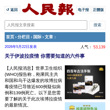
↺ 返回 
电子报
正體版
首页
分栏目
国际
文章
›
›
›
：
2026年5月22日
发表
人气：
53,139
关于伊波拉疫情 你需要知道的六件事
【人民报消息】世界卫生组织
(WHO)报告称，刚果民主共
和国和乌干达爆发的埃博拉病
毒疫情已导致近600例疑似病
例和139例死亡。以下是您需
要了解的关于此次埃博拉疫情
的最新情况。
