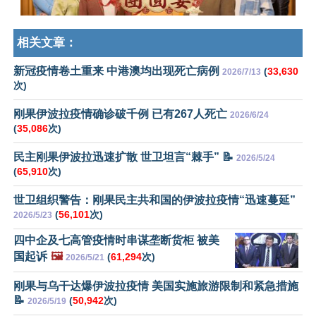
相关文章：
新冠疫情卷土重来 中港澳均出现死亡病例
(
33,630
2026/7/13
次)
刚果伊波拉疫情确诊破千例 已有267人死亡
2026/6/24
(
35,086
次)
民主刚果伊波拉迅速扩散 世卫坦言“棘手” 📝
2026/5/24
(
65,910
次)
世卫组织警告：刚果民主共和国的伊波拉疫情“迅速蔓延”
(
56,101
次)
2026/5/23
四中企及七高管疫情时串谋垄断货柜 被美
国起诉
🖼️
(
61,294
次)
2026/5/21
刚果与乌干达爆伊波拉疫情 美国实施旅游限制和紧急措施
📝
(
50,942
次)
2026/5/19