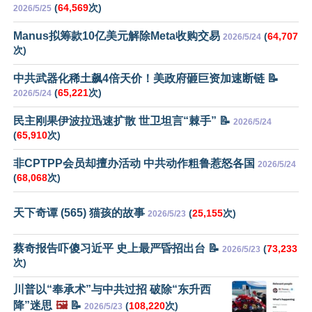
(
64,569
次)
2026/5/25
Manus拟筹款10亿美元解除Meta收购交易
(
64,707
2026/5/24
次)
中共武器化稀土飙4倍天价！美政府砸巨资加速断链 📝
(
65,221
次)
2026/5/24
民主刚果伊波拉迅速扩散 世卫坦言“棘手” 📝
2026/5/24
(
65,910
次)
非CPTPP会员却擅办活动 中共动作粗鲁惹怒各国
2026/5/24
(
68,068
次)
天下奇谭 (565) 猫孩的故事
(
25,155
次)
2026/5/23
蔡奇报告吓傻习近平 史上最严昏招出台 📝
(
73,233
2026/5/23
次)
川普以“奉承术”与中共过招 破除“东升西
降”迷思
🖼️
📝
(
108,220
次)
2026/5/23