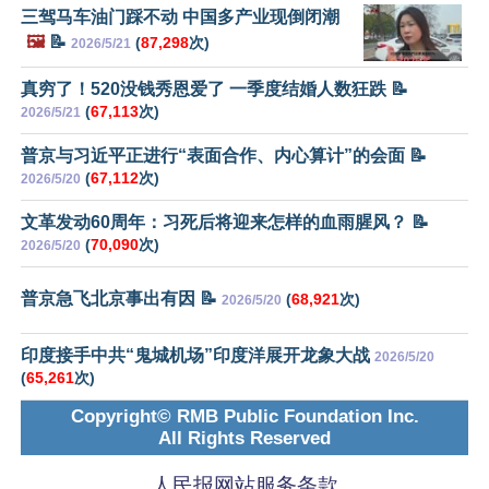
三驾马车油门踩不动 中国多产业现倒闭潮
🖼️
📝
(
87,298
次)
2026/5/21
真穷了！520没钱秀恩爱了 一季度结婚人数狂跌 📝
(
67,113
次)
2026/5/21
普京与习近平正进行“表面合作、内心算计”的会面 📝
(
67,112
次)
2026/5/20
文革发动60周年：习死后将迎来怎样的血雨腥风？ 📝
(
70,090
次)
2026/5/20
普京急飞北京事出有因 📝
(
68,921
次)
2026/5/20
印度接手中共“鬼城机场”印度洋展开龙象大战
2026/5/20
(
65,261
次)
Copyright© RMB Public Foundation Inc.
All Rights Reserved
人民报网站服务条款