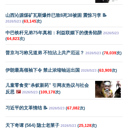
山西沁源煤矿瓦斯爆炸已致8死38被困 震惊习李 📝
(
63,145
次)
2026/5/23
中巴铁杆兄弟75年真相：利益联姻下的债务陷阱
2026/5/23
(
64,823
次)
普京与习称兄道弟 不怕沾上共产厄运？
(
78,039
次)
2026/5/23
伊朗最高领袖下令 禁止浓缩铀运出国
(
63,909
次)
2026/5/23
儿童零食变“杀蚁新药” 引网友热议与社会
反思
🖼️
(
109,178
次)
2026/5/23
习近平的文革情结 📝
(
67,082
次)
2026/5/23
天下奇谭 (564) 隐士老莱子
(
25,128
次)
2026/5/23