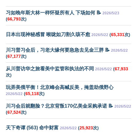
习如晚年斯大林一样怀疑所有人 下场如何 📝
2026/5/23
(
66,793
次)
日本出现神秘感冒 喉咙如刀割久咳不愈
(
65,331
次)
2026/5/22
川习普习会后，习老大缘何要急急去见金三胖 📝
2026/5/22
(
67,177
次)
从川普访华之旅看美中监管和执法的不同
(
67,933
2026/5/22
次)
玩弄美俄平衡！北京峰会高喊反美，掩盖助俄野心
(
65,118
次)
2026/5/22
川习会后就翻脸？北京背叛170亿美金采购承诺 📝
2026/5/22
(
67,524
次)
天下奇谭 (563) 命中财富
(
25,923
次)
2026/5/22