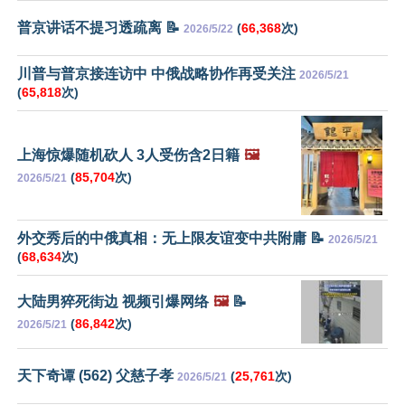
普京讲话不提习透疏离 📝
(
66,368
次)
2026/5/22
川普与普京接连访中 中俄战略协作再受关注
2026/5/21
(
65,818
次)
上海惊爆随机砍人 3人受伤含2日籍
🖼️
(
85,704
次)
2026/5/21
外交秀后的中俄真相：无上限友谊变中共附庸 📝
2026/5/21
(
68,634
次)
大陆男猝死街边 视频引爆网络
🖼️
📝
(
86,842
次)
2026/5/21
天下奇谭 (562) 父慈子孝
(
25,761
次)
2026/5/21