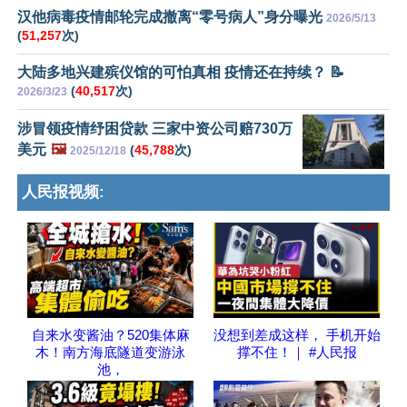
汉他病毒疫情邮轮完成撤离“零号病人”身分曝光
2026/5/13
(
51,257
次)
大陆多地兴建殡仪馆的可怕真相 疫情还在持续？ 📝
(
40,517
次)
2026/3/23
涉冒领疫情纾困贷款 三家中资公司赔730万
美元
🖼️
(
45,788
次)
2025/12/18
人民报视频:
自来水变酱油？520集体麻
没想到差成这样， 手机开始
木！南方海底隧道变游泳
撑不住！｜ #人民报
池，