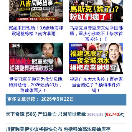
宛如末日现场！3.6级地震却
马斯克点赞重庆东站举国沸
震塌整栋楼？南方暴雨：
腾，重庆小伙吃不上饭求首
富关注！【
世界冠军吴柳芳为救父母跳
福建广东大水失控！百姓家
艳舞还债，2026还清40万，
当全泡烂了？杨梅事件炸
终成体面人！｜
锅！
更多文章导读：
2026年5月22日
天下奇谭 (566) 产妇暴亡 只因前世孽缘
(
62,743
次)
2026/5/25
川普称美伊协议将很快公布 包括移除高浓缩铀库存