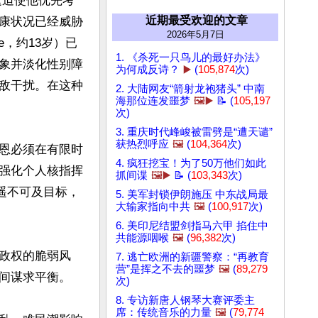
这迫使他优先考
近期最受欢迎的文章
康状况已经威胁
2026年5月7日
e，约13岁）已
1. 《杀死一只鸟儿的最好办法》
象并淡化性别障
为何成反诗？
▶️
(
105,874
次)
敌干扰。在这种
2. 大陆网友“箭射龙袍猪头” 中南
海那位连发噩梦
🖼️▶️
📝 (
105,197
次)
3. 重庆时代峰峻被雷劈是“遭天谴”
获热烈呼应
🖼️
(
104,364
次)
恩必须在有限时
4. 疯狂挖宝！为了50万他们如此
强化个人核指挥
抓间谍
🖼️▶️
📝 (
103,343
次)
遥不可及目标，
5. 美军封锁伊朗施压 中东战局最
大输家指向中共
🖼️
(
100,917
次)


6. 美印尼结盟剑指马六甲 掐住中
共能源咽喉
🖼️
(
96,382
次)
政权的脆弱风
7. 逃亡欧洲的新疆警察：“再教育
营”是挥之不去的噩梦
🖼️
(
89,279
间谋求平衡。

次)
8. 专访新唐人钢琴大赛评委主
席：传统音乐的力量
🖼️
(
79,774