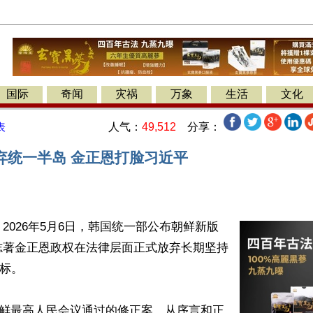
国际
奇闻
灾祸
万象
生活
文化
人气：
49,512
分享：
表
弃统一半岛 金正恩打脸习近平
2026年5月6日，韩国统一部公布朝鲜新版
志著金正恩政权在法律层面正式放弃长期坚持
标。

，朝鲜最高人民会议通过的修正案，从序言和正