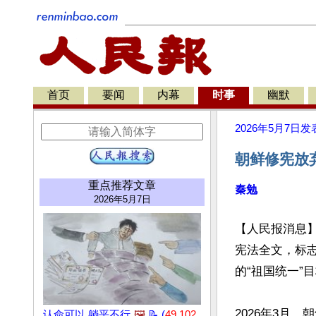
首页
要闻
内幕
时事
幽默
2026年5月7日
发
朝鲜修宪放
重点推荐文章
秦勉
2026年5月7日
【人民报消息】
宪法全文，标
的“祖国统一”目
2026年3月
认命可以 躺平不行
🖼️
📝 (
49,102