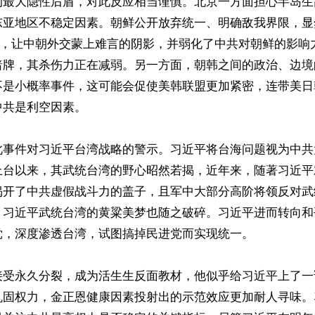
的最大隐性后盾，对此反应相当谨慎。北京一方面担心半岛生
东亚地区不稳定因素。朝鲜公开放弃统一、明确敌我界限，显
叙事，让中朝外交蒙上难言的阴影，并弱化了中共对朝鲜的影响
暗牌，其杀伤力正在减弱。另一方面，朝韩之间的政治、边境
不是小概率事件，这可能会促使美韩联盟更加紧密，连带美日
共是利空因素。

此事件对习近平台湾战略的警示。习近平将台海问题视为中共
上台以来，其武统台湾的野心昭然若揭，近年来，随著习近平
揭开了中共虚假战斗力的盖子，且军中大部分高阶将领反对武
，习近平武统台湾的黄粱美梦也随之破碎。习近平进而转向和
，深度渗透台湾，试图搞掉民进党而实现统一。

接受永久分裂，成为活生生反面教材，他似乎给习近平上了一
巩固权力，金正恩健康因素投射出的示范效应更加耐人寻味。