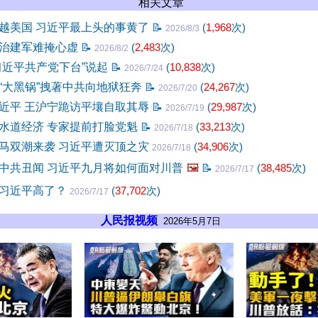
相关文章
越美国 习近平最上头的事黄了
📝
(
1,968
次)
2026/8/3
治建军难掩心虚
📝
(
2,483
次)
2026/8/2
习近平共产党下台”说起
📝
(
10,838
次)
2026/7/24
“大黑锅”拽著中共向地狱狂奔
📝
(
24,267
次)
2026/7/20
近平 王沪宁跪访平壤自取其辱
📝
(
29,987
次)
2026/7/19
水道经济 专家提前打脸党魁
📝
(
33,213
次)
2026/7/18
马双潮来袭 习近平遭灭顶之灾
(
34,906
次)
2026/7/18
中共丑闻 习近平九月将如何面对川普
🖼️
📝
(
38,485
次)
2026/7/17
习近平高了？
(
37,702
次)
2026/7/17
人民报视频
2026年5月7日