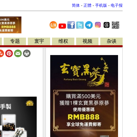
简体
-
正體
-
手机版
-
电子报
专题
寰宇
维权
视频
杂谈