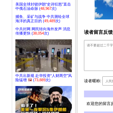
美国全球封锁伊朗“史诗狂怒”直击
中俄石油命脉 (
48,967
次)
捕鱼、采矿与战争 中共测绘全球
海洋的真正目的 (
49,489
次)
中共封网 网民转向海外发声 消息
读者留言反馈
传播更快 (
38,054
次)
中共出新规 赴华投资“人财两空”风
险猛增
🖼️
(
73,889
次)
读者暱称:
欢迎您的留言