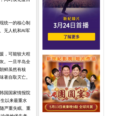
现统一的核心制
、无人机和AI军
援，可能较大程
灰。一旦半岛全
朝鲜虽然有核
味著自取灭亡。

韩国国家情报院
有生以来最重水
伴随严重失眠、重