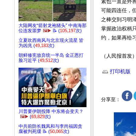
素也一直是外
可能四连任，
之棒交到习明
大陆网友“箭射龙袍猪头” 中南海那
掌握政治权柄
位连发噩梦
🖼️▶️
📝 (
105,197
次)
约，如果再给
立夏吹西南风与北京现火流星 皆
为凶兆 (
49,183
次)
朝鲜修宪放弃统一半岛 金正恩打
（人民报首发
脸习近平 (
49,512
次)
文章网址: http://w
打印机版
分享至：
川普要伊朗投降 中东将会变天？
🖼️▶️
(
69,829
次)
中共前防长魏凤和与李尚福因贪
腐被判死缓 📝 (
50,065
次)