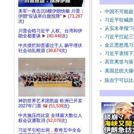
美军一夜击沉6艘伊朗快艇 川普：
中国不可能超
伊朗“应该举白旗投降”
▶️
(
73,287
习近平狂喊政
次)
从实名举报“
川普会晤习近平 人权、台湾和伊
朗全都要谈
▶️
(
40,448
次)
习近平扛起三
金正恩怒甩习
中共摆烂卸责诿过于人 躺平埋伏
社会动乱根源 (
38,674
次)
习近平衷情下
高官离世与落
美国总统大爆
陈吉宁可以比
神韵世界艺术团凯旋 欧洲已开卖
2027年门票
🖼️
(
51,538
次)
中共施压尚比亚 全球最大数位人
权会议遭取消 (
52,078
次)
习近平引蛇出洞，蔡奇五中全会