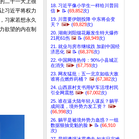
的二十一大上很
18. 习近平像小学生一样给川普回
让习近平将权力
信
▶️
📝 (
69,852
次)
19. 川普要伊朗投降 中东将会变
，习家若想永久
天？
🖼️▶️
(
69,829
次)
力欲望的内在制
20. 湖南浏阳烟花厰发生特大爆炸
21死61伤
🖼️
📝 (
68,949
次)
21. 就业与房市继续跌 加剧中国经
济恶化
🖼️
📝 (
68,376
次)
22. 中国网络热传：90%小县城正
在消失
🖼️▶️
(
67,759
次)
23. 网友猛批：五一北京如临大敌
谁将点燃炸药桶？
🖼️
(
67,382
次)
24. 山西原村支书用铲车活埋村民
引全网震怒
🖼️▶️
(
67,002
次)
25. 谁在逼大陆年轻人谋反？躺平
成间谍，境外势力发工资？
🖼️▶️
(
66,998
次)
26. 躺平是被境外势力蛊惑？一组
数据狠抽党魁的脸
▶️
📝 (
66,910
次)