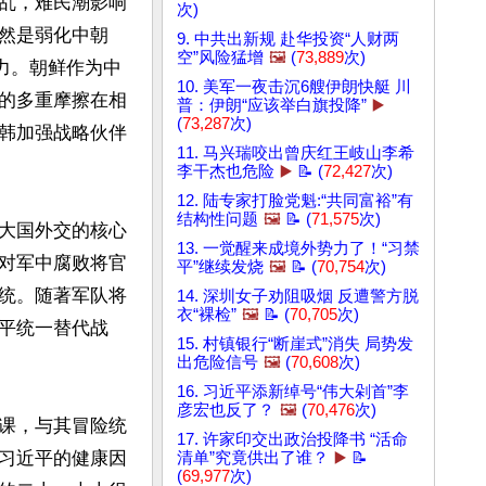
乱，难民潮影响
次)
然是弱化中朝
9. 中共出新规 赴华投资“人财两
空”风险猛增
🖼️
(
73,889
次)
力。朝鲜作为中
10. 美军一夜击沉6艘伊朗快艇 川
的多重摩擦在相
普：伊朗“应该举白旗投降”
▶️
(
73,287
次)
韩加强战略伙伴
11. 马兴瑞咬出曾庆红王岐山李希
李干杰也危险
▶️
📝 (
72,427
次)
12. 陆专家打脸党魁:“共同富裕”有
结构性问题
🖼️
📝 (
71,575
次)
大国外交的核心
13. 一觉醒来成境外势力了！“习禁
对军中腐败将官
平”继续发烧
🖼️
📝 (
70,754
次)
统。随著军队将
14. 深圳女子劝阻吸烟 反遭警方脱
衣“裸检”
🖼️
📝 (
70,705
次)
平统一替代战
15. 村镇银行“断崖式”消失 局势发
出危险信号
🖼️
(
70,608
次)
16. 习近平添新绰号“伟大剁首”李
彦宏也反了？
🖼️
(
70,476
次)
课，与其冒险统
17. 许家印交出政治投降书 “活命
习近平的健康因
清单”究竟供出了谁？
▶️
📝
(
69,977
次)