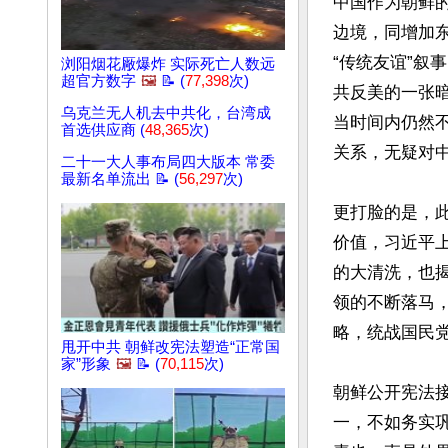
中国作为朝鲜
边境，同增加
“传统友谊”
浏阳烟花厰爆炸 实际死亡人数远
超官方数字
🖼️
📝 (
77,398
次)
共反美的一张
乌克兰无人机去中共化，台湾成
当时间内仍然
首选供应商 (
48,365
次)
关系，无疑对中
二十一大人事布局四大版本 常委
最新名单流出 📝 (
56,297
次)
更打脸的是，
价值，习近平
的大清洗，也
领的不断落马
略，统战国民党
甩开中共 朝鲜改宪法塑造“正常国
家”形象
🖼️
📝 (
70,115
次)
朝鲜公开宪法
一，不如务实