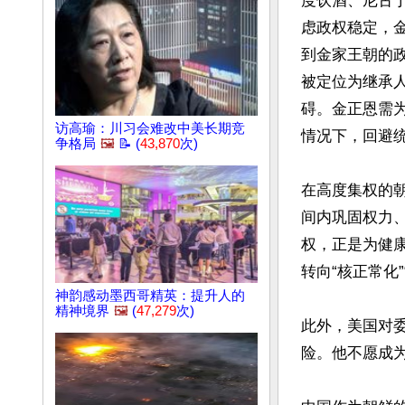
度饮酒、尼古
虑政权稳定，
到金家王朝的政
被定位为继承
碍。金正恩需
访高瑜：川习会难改中美长期竞
情况下，回避统
争格局
🖼️
📝 (
43,870
次)
在高度集权的
间内巩固权力
权，正是为健
转向“核正常化
神韵感动墨西哥精英：提升人的
精神境界
🖼️
(
47,279
次)
此外，美国对
险。他不愿成