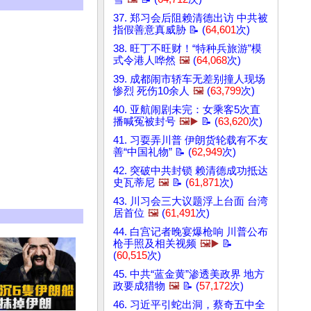
37. 郑习会后阻赖清德出访 中共被
指假善意真威胁 📝 (
64,601
次)
38. 旺丁不旺财！“特种兵旅游”模
式令港人哗然
🖼️
(
64,068
次)
39. 成都闹市轿车无差别撞人现场
惨烈 死伤10余人
🖼️
(
63,799
次)
40. 亚航闹剧未完：女乘客5次直
播喊冤被封号
🖼️▶️
📝 (
63,620
次)
41. 习耍弄川普 伊朗货轮载有不友
善“中国礼物” 📝 (
62,949
次)
42. 突破中共封锁 赖清德成功抵达
史瓦蒂尼
🖼️
📝 (
61,871
次)
43. 川习会三大议题浮上台面 台湾
居首位
🖼️
(
61,491
次)
44. 白宫记者晚宴爆枪响 川普公布
枪手照及相关视频
🖼️▶️
📝
(
60,515
次)
45. 中共“蓝金黄”渗透美政界 地方
政要成猎物
🖼️
📝 (
57,172
次)
46. 习近平引蛇出洞，蔡奇五中全