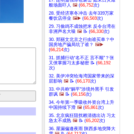
27. 昆明遭强冰雹袭击 如末日灾难
般场面吓人
🖼️
(
66,752
次)
28. 受经济寒冬冲击 去年339万家
餐饮店停业
🖼️▶️
(
66,569
次)
29. 习偷鸡不成蚀把米 反令台湾在
非洲声名大噪
🖼️
📝 (
66,330
次)
30. 郑丽文北京之行由谁买单？中
国房地产骗局坑了谁？
🖼️▶️
(
66,214
次)
31. 抓捕行动“名不正 言不顺”？张
又侠掌握习太多秘密 📝 (
66,192
次)
32. 美伊冲突给海湾国家带来的深
层影响
🖼️
📝 (
66,170
次)
33. 中共称“躺平”涉境外黑手 引发
群讽
🖼️
📝 (
66,156
次)
34. 今年第一季吸收外资台湾上升
中国持续下滑
🖼️
(
65,861
次)
35. 北京疯狂阻扰赖清德出访 习太
急太不成熟
🖼️
📝 (
65,202
次)
36. 屋漏偏逢夜雨 陕西多地突降大
雪
🖼️
📝 (
64,712
次)