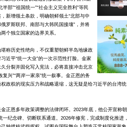
北半部”“祖国统一”“社会主义完全胜利”等民
述，新增领土条款，明确朝鲜领土“北部与中
和俄罗斯联邦、南部与大韩民国接壤”，并将
两个独立国家的边界关系。

动堪称历史性绝向，不仅重塑朝鲜半岛地缘政
习近平“统一大业”的一次示范性打脸。金家
永久分裂并固化写入宪法，必将直接冲击北京
族复兴”“两岸一家亲”统一叙事。金正恩的务
极权政权的现实压力和战略退缩，这无疑是给习近平的台湾统
金正恩多年政策调整的法律闭环。2023年底，他公开宣称朝
统一纪念碑、切断联系通道。2026年修宪，完成制度化推进
自己独揽核武指挥权，试图在国际舞台上塑造正常核国家形象