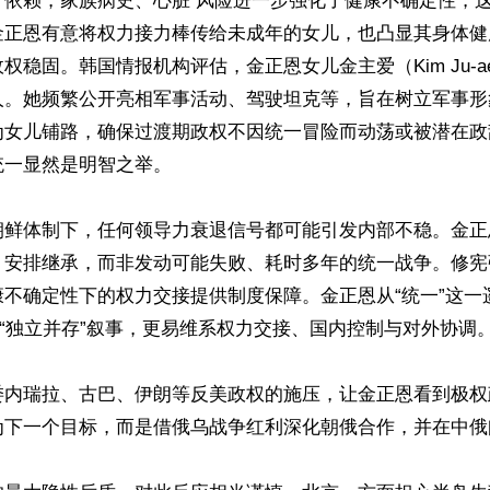
丁依赖，家族病史、心脏 风险进一步强化了健康不确定性，
金正恩有意将权力接力棒传给未成年的女儿，也凸显其身体健
权稳固。韩国情报机构评估，金正恩女儿金主爱（Kim Ju-a
人。她频繁公开亮相军事活动、驾驶坦克等，旨在树立军事形
为女儿铺路，确保过渡期政权不因统一冒险而动荡或被潜在政
一显然是明智之举。

朝鲜体制下，任何领导力衰退信号都可能引发内部不稳。金正
、安排继承，而非发动可能失败、耗时多年的统一战争。修宪
康不确定性下的权力交接提供制度保障。金正恩从“统一”这一
”“独立并存”叙事，更易维系权力交接、国内控制与对外协调。
委内瑞拉、古巴、伊朗等反美政权的施压，让金正恩看到极权
为下一个目标，而是借俄乌战争红利深化朝俄合作，并在中俄