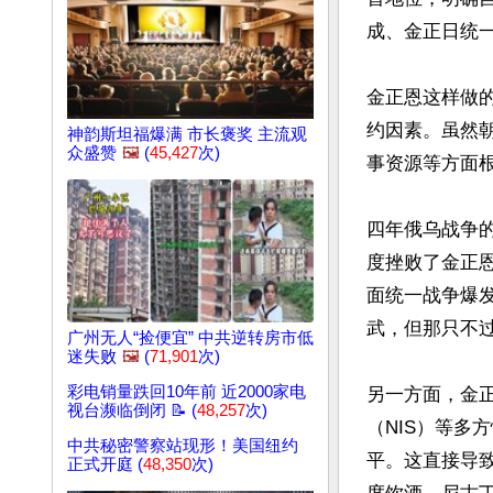
成、金正日统一
金正恩这样做
约因素。虽然
神韵斯坦福爆满 市长褒奖 主流观
众盛赞
🖼️
(
45,427
次)
事资源等方面根
四年俄乌战争
度挫败了金正
面统一战争爆
武，但那只不
广州无人“捡便宜” 中共逆转房市低
迷失败
🖼️
(
71,901
次)
彩电销量跌回10年前 近2000家电
另一方面，金
视台濒临倒闭 📝 (
48,257
次)
（NIS）等多
中共秘密警察站现形！美国纽约
平。这直接导
正式开庭 (
48,350
次)