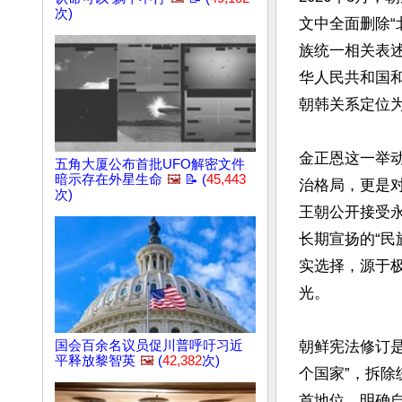
次)
文中全面删除“
族统一相关表
华人民共和国
朝韩关系定位为
金正恩这一举
五角大厦公布首批UFO解密文件
暗示存在外星生命
🖼️
📝 (
45,443
治格局，更是对
次)
王朝公开接受
长期宣扬的“民
实选择，源于
光。

国会百余名议员促川普呼吁习近
朝鲜宪法修订是
平释放黎智英
🖼️
(
42,382
次)
个国家”，拆除
首地位，明确