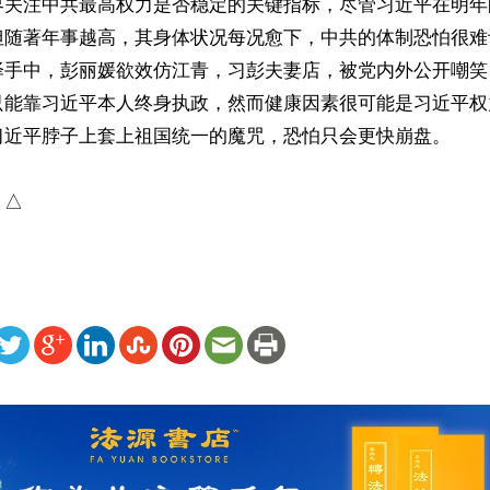
界关注中共最高权力是否稳定的关键指标，尽管习近平在明年
但随著年事越高，其身体状况每况愈下，中共的体制恐怕很难
泽手中，彭丽媛欲效仿江青，习彭夫妻店，被党内外公开嘲笑
只能靠习近平本人终身执政，然而健康因素很可能是习近平权
习近平脖子上套上祖国统一的魔咒，恐怕只会更快崩盘。

）△
ww.renminbao.com/rmb/articles/2026/5/7/95136.html