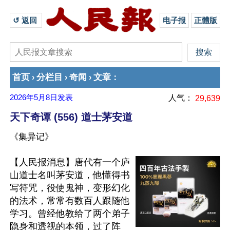
↺ 返回 
电子报
正體版
首页
分栏目
奇闻
文章
›
›
›
：
2026年5月8日
发表
人气：
29,639
天下奇谭 (556) 道士茅安道
《集异记》
【人民报消息】唐代有一个庐
山道士名叫茅安道，他懂得书
写符咒，役使鬼神，变形幻化
的法术，常常有数百人跟随他
学习。曾经他教给了两个弟子
隐身和透视的本领，过了阵