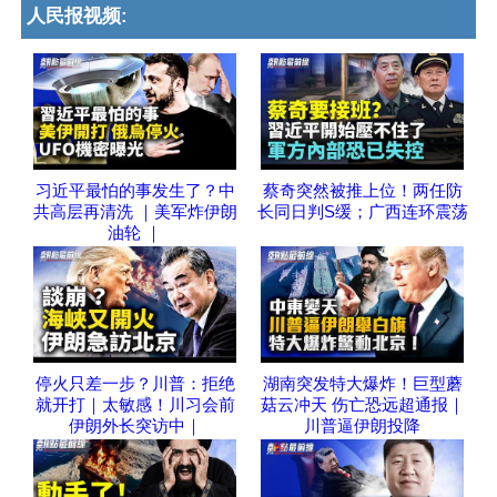
人民报视频:
习近平最怕的事发生了？中
蔡奇突然被推上位！两任防
共高层再清洗 ｜美军炸伊朗
长同日判S缓；广西连环震荡
油轮 ｜
停火只差一步？川普：拒绝
湖南突发特大爆炸！巨型蘑
就开打｜太敏感！川习会前
菇云冲天 伤亡恐远超通报｜
伊朗外长突访中｜
川普逼伊朗投降