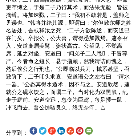
吏卒缚之，于是二子乃行其术，而法果无验，皆被
擒缚。将加诛戮，二子曰：“我初不敢若是，盖师之
见误也。”韩将并绝其源，即谓曰：“尔但致尔师之姓
名居处，吾或释汝之死。”二子方欲陈述，而安道已
在门矣。卒报公，公大喜，谓得悉加戮焉。遽令召
入，安道庞眉美髯，姿状高古。公望见，不觉离
席，延之对坐。安道曰：“闻弟子二人愚𫘤，干冒尊
严。今者命之短长，悬于指顾，然我请诘而愧之，
然后俟公之行刑也。”公即临以兵刀，械系甚坚，召
致阶下，二子叩头求哀。安道语公之左右曰：“请水
一器。”公恐其得水遁术，因不与之。安道欣然，遽
就公之砚水饮之，而噀二子。当时化为双黑鼠，乱
走于庭前。安道奋迅，忽变为巨鸢，每足攫一鼠，
分享到：