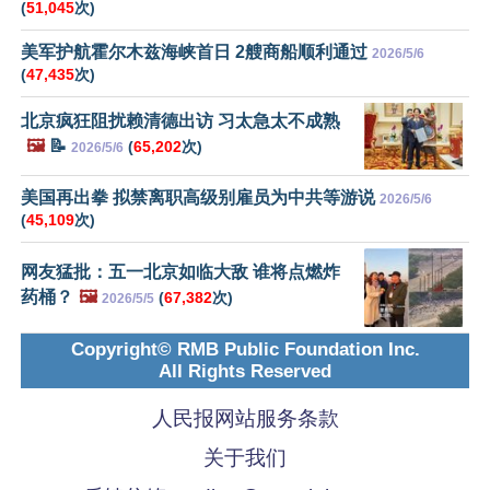
(
51,045
次)
美军护航霍尔木兹海峡首日 2艘商船顺利通过
2026/5/6
(
47,435
次)
北京疯狂阻扰赖清德出访 习太急太不成熟
🖼️
📝
(
65,202
次)
2026/5/6
美国再出拳 拟禁离职高级别雇员为中共等游说
2026/5/6
(
45,109
次)
网友猛批：五一北京如临大敌 谁将点燃炸
药桶？
🖼️
(
67,382
次)
2026/5/5
Copyright© RMB Public Foundation Inc.
All Rights Reserved
人民报网站服务条款
关于我们