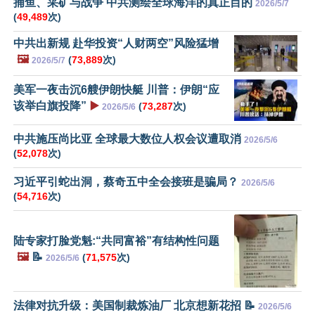
捕鱼、采矿与战争 中共测绘全球海洋的真正目的
2026/5/7
(
49,489
次)
中共出新规 赴华投资“人财两空”风险猛增
🖼️
(
73,889
次)
2026/5/7
美军一夜击沉6艘伊朗快艇 川普：伊朗“应
该举白旗投降”
▶️
(
73,287
次)
2026/5/6
中共施压尚比亚 全球最大数位人权会议遭取消
2026/5/6
(
52,078
次)
习近平引蛇出洞，蔡奇五中全会接班是骗局？
2026/5/6
(
54,716
次)
陆专家打脸党魁:“共同富裕”有结构性问题
🖼️
📝
(
71,575
次)
2026/5/6
法律对抗升级：美国制裁炼油厂 北京想新花招 📝
2026/5/6