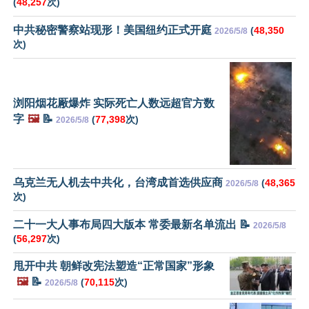
(
48,257
次)
中共秘密警察站现形！美国纽约正式开庭
(
48,350
2026/5/8
次)
浏阳烟花厰爆炸 实际死亡人数远超官方数
字
🖼️
📝
(
77,398
次)
2026/5/8
乌克兰无人机去中共化，台湾成首选供应商
(
48,365
2026/5/8
次)
二十一大人事布局四大版本 常委最新名单流出 📝
2026/5/8
(
56,297
次)
甩开中共 朝鲜改宪法塑造“正常国家”形象
🖼️
📝
(
70,115
次)
2026/5/8