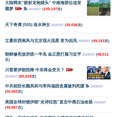
大陆网友“箭射龙袍猪头” 中南海那位连发
噩梦
🖼️▶️
📝
(
105,197
次)
2026/5/7
天下奇谭 (555) 洛水神女
(
30,036
次)
2026/5/7
立夏吹西南风与北京现火流星 皆为凶兆
(
49,183
次)
2026/5/7
朝鲜修宪放弃统一半岛 金正恩打脸习近平
(
49,512
2026/5/7
次)
川普要伊朗投降 中东将会变天？
🖼️▶️
(
69,829
次)
2026/5/7
中共前防长魏凤和与李尚福因贪腐被判死缓 📝
2026/5/7
(
50,065
次)
美国全球封锁伊朗“史诗狂怒”直击中俄石油命脉
2026/5/7
(
48,967
次)