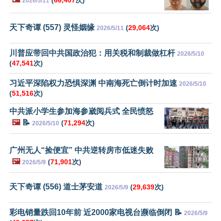
(
66,407
次)
2026/5/11
天下奇谭 (557) 灵怪姻缘
(
29,064
次)
2026/5/11
川普应带回中共国政治犯：用关税和制裁做杠杆
2026/5/10
(
47,541
次)
习近平深陷权力恐惧深渊 中南海死亡倒计时加速
2026/5/10
(
51,516
次)
中共派小学生参加海参崴阅兵式 全民愤怒
🖼️
📝
(
71,294
次)
2026/5/10
广州无人“捡便宜” 中共逆转房市低迷失败
🖼️
(
71,901
次)
2026/5/9
天下奇谭 (556) 道士茅安道
(
29,639
次)
2026/5/9
彩电销量跌回10年前 近2000家电视台濒临倒闭 📝
2026/5/9