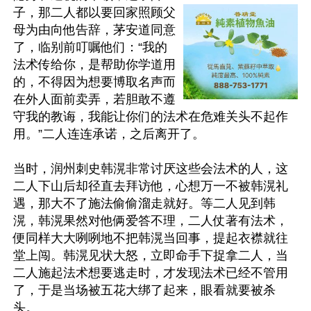
子，那二人都以要回家照顾父
母为由向他告辞，茅安道同意
了，临别前叮嘱他们：“我的
法术传给你，是帮助你学道用
的，不得因为想要博取名声而
在外人面前卖弄，若胆敢不遵
守我的教诲，我能让你们的法术在危难关头不起作
用。”二人连连承诺，之后离开了。

当时，润州刺史韩滉非常讨厌这些会法术的人，这
二人下山后却径直去拜访他，心想万一不被韩滉礼
遇，那大不了施法偷偷溜走就好。等二人见到韩
滉，韩滉果然对他俩爱答不理，二人仗著有法术，
便同样大大咧咧地不把韩滉当回事，提起衣襟就往
堂上闯。韩滉见状大怒，立即命手下捉拿二人，当
二人施起法术想要逃走时，才发现法术已经不管用
了，于是当场被五花大绑了起来，眼看就要被杀
头。
