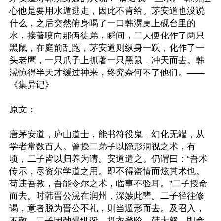
心他是要用水遁逃走，因此不肯给。茅安道也没说
什么，之后突然俯身喝了一口韩滉桌上砚台里的
水，接著喷向那俩徒弟，瞬间，二人便化作了两只
黑鼠，在庭前乱跑，茅安道则纵身一跃，化作了一
头老鹰，一只爪子上抓著一只黑鼠，冲天而去。韩
滉惊得半天才缓过神来，终究奈何不了他们。——
《集异记》

原文：

唐茅安道，庐山道士，能书符役鬼，幻化无端，从
学者常数百人。曾授二弟子以隐形洞视之术，有
顷，二子皆以归养为请。安道遣之。仍谓曰：“吾术
传示，尽资尔学道之用。即不得盗情而炫其术也。
苟违吾教，吾能令尔之术，临事不验耳。”二子授命
而去。时韩晋公滉在润州，深嫉此辈。二子径往修
谒，意者脱为晋公不礼，则当遁形而去。及召入，
不敬，二子因弛慢纵诞，摄衣登阶。韩大怒，即命