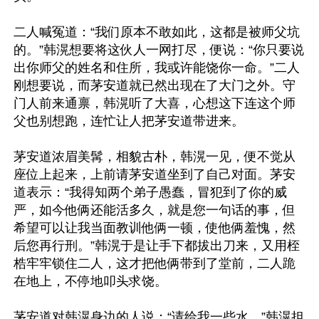
二人喊冤道：“我们原本不敢如此，这都是被师父坑
的。”韩滉想要将这伙人一网打尽，便说：“你只要说
出你师父的姓名和住所，我或许能饶你一命。”二人
刚想要说，而茅安道就已然出现在了大门之外。守
门人前来通禀，韩滉听了大喜，心想这下连这个师
父也别想跑，连忙让人把茅安道带进来。

茅安道浓眉美髯，相貌古朴，韩滉一见，便不觉从
座位上起来，上前请茅安道坐到了自己对面。茅安
道表示：“我得知两个弟子愚蠢，冒犯到了你的威
严，如今他俩还能活多久，就是您一句话的事，但
希望可以让我当面教训他俩一顿，使他俩羞愧，然
后您再行刑。”韩滉于是让手下都拔出刀来，又用桎
梏牢牢锁住二人，这才把他俩带到了堂前，二人跪
在地上，不停地叩头求饶。

茅安道对韩滉身边的人说：“请给我一些水。”韩滉担