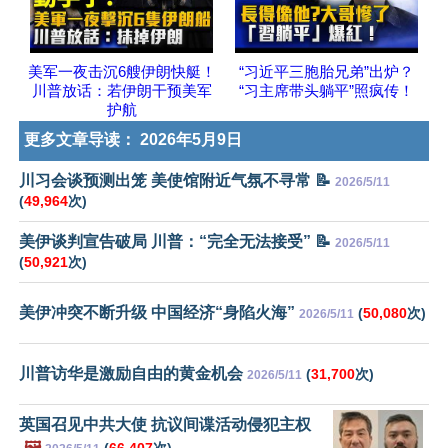
美军一夜击沉6艘伊朗快艇！
“习近平三胞胎兄弟”出炉？
川普放话：若伊朗干预美军
“习主席带头躺平”照疯传！
护航
更多文章导读：
2026年5月9日
川习会谈预测出笼 美使馆附近气氛不寻常 📝
2026/5/11
(
49,964
次)
美伊谈判宣告破局 川普：“完全无法接受” 📝
2026/5/11
(
50,921
次)
美伊冲突不断升级 中国经济“身陷火海”
(
50,080
次)
2026/5/11
川普访华是激励自由的黄金机会
(
31,700
次)
2026/5/11
英国召见中共大使 抗议间谍活动侵犯主权
🖼️