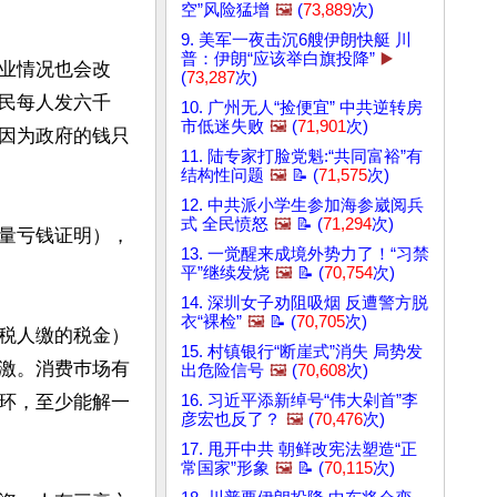
空”风险猛增
🖼️
(
73,889
次)
9. 美军一夜击沉6艘伊朗快艇 川
普：伊朗“应该举白旗投降”
▶️
业情况也会改
(
73,287
次)
民每人发六千
10. 广州无人“捡便宜” 中共逆转房
市低迷失败
🖼️
(
71,901
次)
因为政府的钱只
11. 陆专家打脸党魁:“共同富裕”有
结构性问题
🖼️
📝 (
71,575
次)
12. 中共派小学生参加海参崴阅兵
式 全民愤怒
🖼️
📝 (
71,294
次)
量亏钱证明），
13. 一觉醒来成境外势力了！“习禁
平”继续发烧
🖼️
📝 (
70,754
次)
14. 深圳女子劝阻吸烟 反遭警方脱
衣“裸检”
🖼️
📝 (
70,705
次)
税人缴的税金）
15. 村镇银行“断崖式”消失 局势发
激。消费巿场有
出危险信号
🖼️
(
70,608
次)
环，至少能解一
16. 习近平添新绰号“伟大剁首”李
彦宏也反了？
🖼️
(
70,476
次)
17. 甩开中共 朝鲜改宪法塑造“正
常国家”形象
🖼️
📝 (
70,115
次)