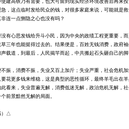
即使建高铁乃有需要，也大可留到现实经济环境改善后再来投
缓急，这点临时发给民众的钱，对很多家庭来说，可能就是救
非连一点恻隐之心也没有吗？

府没有心思发钱给升斗小民，因为中央的政绩工程更重要，而
吃草三年也能挺得过去的。结果便是，百姓无钱消费，政府袖
怨声载道，到最后，人民揭竿而起，中共搬起石头砸自己的脚。
费不振，消费不振，失业又百上加斤；失业严重，社会危机加
又要花更多钱来维稳，这是典型的恶性循环，最终羊毛出在羊
如此看来，失业普遍无解，消费低迷无解，政治危机无解，社
个前景黯然无解的局面。

书）△
ww.renminbao.com/rmb/articles/2026/5/10/95164.html