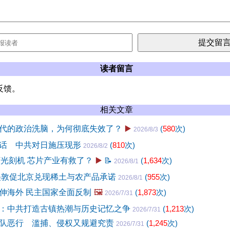
读者留言
反馈。
相关文章
代的政治洗脑，为何彻底失效了？
▶️
(
580
次)
2026/8/3
话 中共对日施压现形
(
810
次)
2026/8/2
V光刻机 芯片产业有救了？
▶️
📝
(
1,634
次)
2026/8/1
美敦促北京兑现稀土与农产品承诺
(
955
次)
2026/8/1
伸海外 民主国家全面反制
🖼️
(
1,873
次)
2026/7/31
：中共打造古镇热潮与历史记忆之争
(
1,213
次)
2026/7/31
队恶行 滥捕、侵权又规避究责
(
1,245
次)
2026/7/31