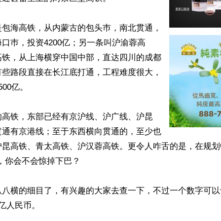
是包海高铁，从内蒙古的包头巿，南北贯通，
口巿，投资4200亿；另一条叫沪渝蓉高
高铁，从上海横穿中国中部，直达四川的成都
有些路段直接在长江底打通，工程难度很大，
00亿。

的高铁，东部已经有京沪线、沪广线、沪昆
贯通有京港线；至于东西横向贯通的，至少也
沪昆高铁、青太高铁、沪汉蓉高铁。更令人咋舌的是，在规划
，你会不会惊掉下巴？

纵八横的细目了，有兴趣的大家去查一下，不过一个数字可以
亿人民币。
