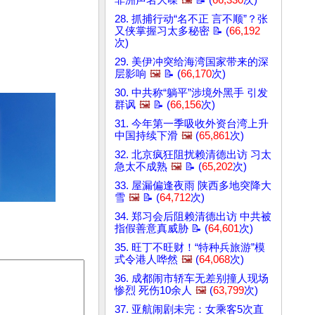
非洲声名大噪
🖼️
📝 (
66,330
次)
28. 抓捕行动“名不正 言不顺”？张
又侠掌握习太多秘密 📝 (
66,192
次)
29. 美伊冲突给海湾国家带来的深
层影响
🖼️
📝 (
66,170
次)
30. 中共称“躺平”涉境外黑手 引发
群讽
🖼️
📝 (
66,156
次)
31. 今年第一季吸收外资台湾上升
中国持续下滑
🖼️
(
65,861
次)
32. 北京疯狂阻扰赖清德出访 习太
急太不成熟
🖼️
📝 (
65,202
次)
33. 屋漏偏逢夜雨 陕西多地突降大
雪
🖼️
📝 (
64,712
次)
34. 郑习会后阻赖清德出访 中共被
指假善意真威胁 📝 (
64,601
次)
35. 旺丁不旺财！“特种兵旅游”模
式令港人哗然
🖼️
(
64,068
次)
36. 成都闹市轿车无差别撞人现场
惨烈 死伤10余人
🖼️
(
63,799
次)
37. 亚航闹剧未完：女乘客5次直