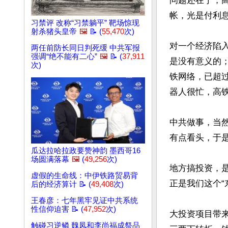
问题还在于，
帐，光是付利
习禁评 改称“习禁躺平” 靶场惊现
射杀猪头皇帝
🖼️
📝 (
55,470
次)
对一个经济陷
两任前防长同日判死缓 中共军报
强调“绝不能有二心”
🖼️
📝 (
37,911
是没有意义的
次)
铁网络，已超过
器人很忙，高铁
中共做事，当
有点看头，于
瓜达拉哈拉政要赞神韵 墨西哥16
场圆满落幕
🖼️
(
49,256
次)
地方搞投资，
虚假的生命线：中伊铁路贸易背
正是我们这个“
后的经济算计 📝 (
49,408
次)
王春彦：七年黑牢见证中共系统
性信仰迫害 📝 (
47,952
次)
大投资项目带
触碰习逆鳞 魏凤和李尚福成祭品