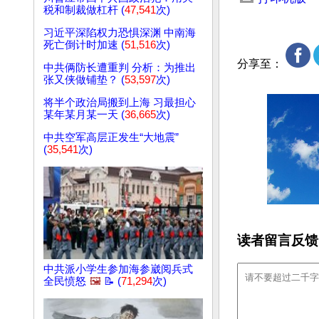
税和制裁做杠杆 (
47,541
次)
习近平深陷权力恐惧深渊 中南海
死亡倒计时加速 (
51,516
次)
分享至：
中共俩防长遭重判 分析：为推出
张又侠做铺垫？ (
53,597
次)
将半个政治局搬到上海 习最担心
某年某月某一天 (
36,665
次)
中共空军高层正发生“大地震”
(
35,541
次)
读者留言反馈
中共派小学生参加海参崴阅兵式
全民愤怒
🖼️
📝 (
71,294
次)