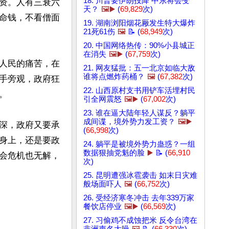
18. 川普要伊朗投降 中东将会变
资。人有三衰六
天？
🖼️▶️
(
69,829
次)
命钱，不看僧面
19. 湖南浏阳烟花厰发生特大爆炸
21死61伤
🖼️
📝 (
68,949
次)
20. 中国网络热传：90%小县城正
在消失
🖼️▶️
(
67,759
次)
人民的痛苦，在
21. 网友猛批：五一北京如临大敌
谁将点燃炸药桶？
🖼️
(
67,382
次)
手旁观，政府狂
22. 山西原村支书用铲车活埋村民


引全网震怒
🖼️▶️
(
67,002
次)
23. 谁在逼大陆年轻人谋反？躺平
成间谍，境外势力发工资？
🖼️▶️
深，政府又要承
(
66,998
次)
身上，还是要政
24. 躺平是被境外势力蛊惑？一组
数据狠抽党魁的脸
▶️
📝 (
66,910
会危机也无解，
次)
25. 昆明遭强冰雹袭击 如末日灾难
般场面吓人
🖼️
(
66,752
次)
26. 受经济寒冬冲击 去年339万家
餐饮店停业
🖼️▶️
(
66,569
次)
27. 习偷鸡不成蚀把米 反令台湾在