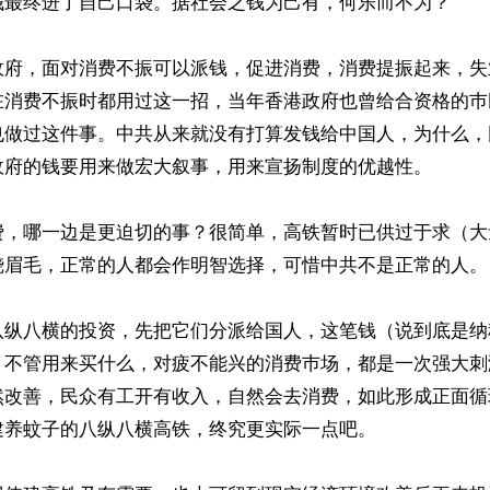
钱最终进了自己口袋。据社会之钱为己有，何乐而不为？

政府，面对消费不振可以派钱，促进消费，消费提振起来，失
在消费不振时都用过这一招，当年香港政府也曾给合资格的巿
也做过这件事。中共从来就没有打算发钱给中国人，为什么，
政府的钱要用来做宏大叙事，用来宣扬制度的优越性。

费，哪一边是更迫切的事？很简单，高铁暂时已供过于求（大
烧眉毛，正常的人都会作明智选择，可惜中共不是正常的人。

八纵八横的投资，先把它们分派给国人，这笔钱（说到底是纳
，不管用来买什么，对疲不能兴的消费巿场，都是一次强大刺
然改善，民众有工开有收入，自然会去消费，如此形成正面循
养蚊子的八纵八横高铁，终究更实际一点吧。
