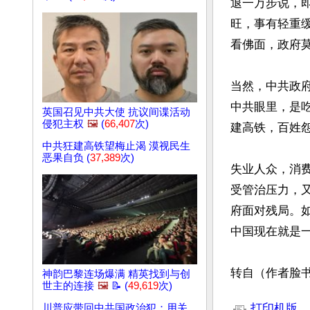
退一万步说，
旺，事有轻重
看佛面，政府莫
当然，中共政
中共眼里，是
英国召见中共大使 抗议间谍活动
侵犯主权
🖼️
(
66,407
次)
建高铁，百姓
中共狂建高铁望梅止渴 漠视民生
恶果自负 (
37,389
次)
失业人众，消
受管治压力，
府面对残局。
中国现在就是一
转自（作者脸
神韵巴黎连场爆满 精英找到与创
世主的连接
🖼️
📝 (
49,619
次)
文章网址: http://w
打印机版
川普应带回中共国政治犯：用关