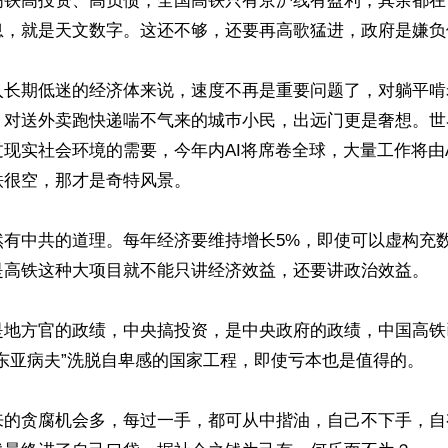
高铁高投资、高负债，全国高铁只有京沪线有盈利，其余都在
息，就是天文数字。这还不够，还要再高歌猛进，政府是嫌负
入长期低迷的经济体来说，速度不再是重要问题了，对躺平啃
；对送外卖跑快递喘不气来的城巿小民，出远门更是奢想。世
现实社会环境的需要，今年内AI将席卷全球，大量工作将由
很空，那才是奇特风景。

然有中共的道理。每年经济要维持增长5%，即使可以虚构充
是高铁这种大项目就不能只讲经济效益，还要讲政治效益。

是地方官的政绩，中央搞投资，是中央政府的政绩，中国高铁
东亚病夫”洗脱自卑感的国家工程，即使亏本也是值得的。

来的贪腐机会多，每过一手，都可从中揩油，自己不下手，自