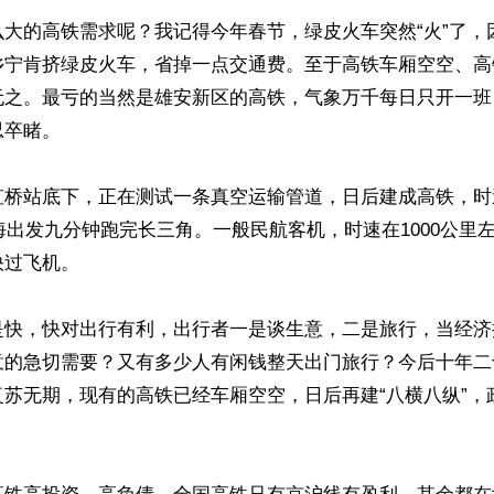
么大的高铁需求呢？我记得今年春节，绿皮火车突然“火”了，
乡宁肯挤绿皮火车，省掉一点交通费。至于高铁车厢空空、高
无之。最亏的当然是雄安新区的高铁，气象万千每日只开一班
卒睹。

虹桥站底下，正在测试一条真空运输管道，日后建成高铁，时
上海出发九分钟跑完长三角。一般民航客机，时速在1000公里
过飞机。

是快，快对出行有利，出行者一是谈生意，二是旅行，当经济
意的急切需要？又有多少人有闲钱整天出门旅行？今后十年二
复苏无期，现有的高铁已经车厢空空，日后再建“八横八纵”，