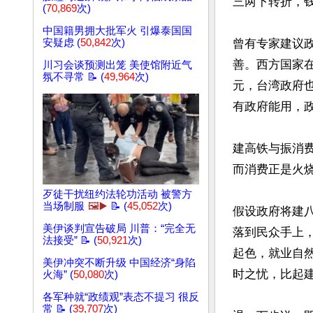
三两下转折，
(
70,869
次)
中国籍男拥大批军火 引爆泰国国
安疑虑 (
50,842
次)
曾有专家建议
善。西方国家
川习会谈预测出笼 美使馆附近气
氛不寻常 📝 (
49,964
次)
元，台湾政府
有政府能用，
建高铁与振消
而消费正是火
歹徒干扰纽约法轮功活动 被警方
当场制服
🖼️▶️
📝 (
45,052
次)
假设政府将建
美伊谈判宣告破局 川普：“完全无
落到民众手上
法接受” 📝 (
50,921
次)
起色，就业自
美伊冲突不断升级 中国经济“身陷
时之忧，比起建
火海” (
50,080
次)
各军种就“政绩观”表态不提习 很反
常 📝 (
39,707
次)