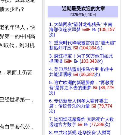
亏损。算算这笔
近期最受欢迎的文章
债太少吗？

2026年5月10日
1. 大陆网友“箭射龙袍猪头” 中南
老的年轻人，快
海那位连发噩梦
🖼️▶️
📝 (
105,197
次)
界第一的中国高
2. 重庆时代峰峻被雷劈是“遭天谴”
AI取代，到时机
获热烈呼应
🖼️
(
104,364
次)
3. 疯狂挖宝！为了50万他们如此
抓间谍
🖼️▶️
📝 (
103,343
次)
4. 美印尼结盟剑指马六甲 掐住中
数，表面上仍要
共能源咽喉
🖼️
(
96,382
次)
5. 逃亡欧洲的新疆警察：“再教育
营”是挥之不去的噩梦
🖼️
(
89,279
次)
已经世界第一，
6. 专访新唐人钢琴大赛评委主
席：传统音乐的力量
🖼️
(
79,774
次)
7. 浏阳烟花厰爆炸 实际死亡人数
远超官方数字
🖼️
📝 (
77,398
次)
有白手套代劳，
8. 中共出新规 赴华投资“人财两