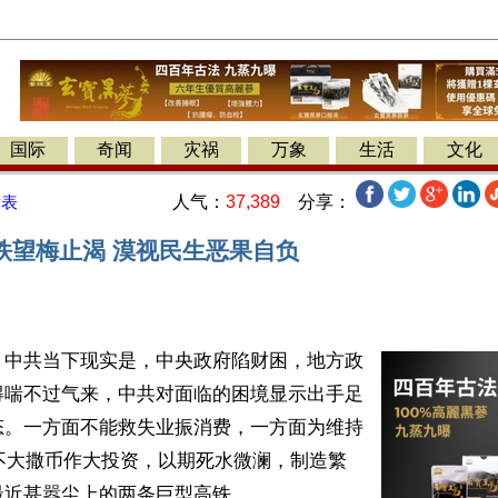
国际
奇闻
灾祸
万象
生活
文化
人气：
37,389
分享：
发表
铁望梅止渴 漠视民生恶果自负
】中共当下现实是，中央政府陷财困，地方政
得喘不过气来，中共对面临的困境显示出手足
态。一方面不能救失业振消费，一方面为维持
不大撒币作大投资，以期死水微澜，制造繁
近甚嚣尘上的两条巨型高铁。
