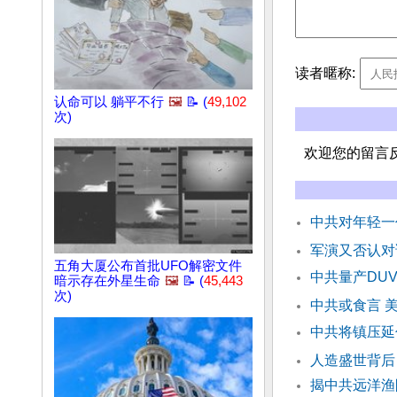
读者暱称:
认命可以 躺平不行
🖼️
📝 (
49,102
次)
欢迎您的留言
中共对年轻一
军演又否认对
五角大厦公布首批UFO解密文件
中共量产DU
暗示存在外星生命
🖼️
📝 (
45,443
次)
中共或食言 
中共将镇压延
人造盛世背后
揭中共远洋渔