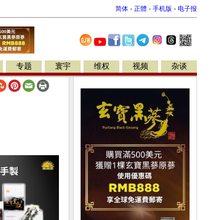
简体
-
正體
-
手机版
-
电子报
专题
寰宇
维权
视频
杂谈