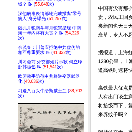
钱？ 📝 (
55,848
次)
中国有没有那
汉他病毒疫情邮轮完成撤离“零号
贵，农民工回
病人”身分曝光 (
51,257
次)
类新闻也无日
凶兆月犯南斗与月犯哭星现 中南
海一年内将有大丧？ 📝 (
54,326
衰草，令人不忍
次)
余茂春：川普应拒绝中共虚伪的
据报道，上海
相互尊重要求 📝 (
41,332
次)
1280公里，
川习会前 外交部短片示软 何立峰
赴韩跪乞 📝 (
51,541
次)
道高铁时速将快
欧盟动手防范中共将逆变器武器
化 (
49,636
次)
高铁最大优点
习送八百头牛给斯威士兰 (
38,703
次)
人有出门谈生
将拾级而下，
来养蚊子吗？
