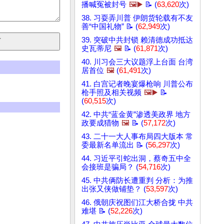
播喊冤被封号
🖼️▶️
📝 (
63,620
次)
38. 习耍弄川普 伊朗货轮载有不友
善“中国礼物” 📝 (
62,949
次)
39. 突破中共封锁 赖清德成功抵达
史瓦蒂尼
🖼️
📝 (
61,871
次)
40. 川习会三大议题浮上台面 台湾
居首位
🖼️
(
61,491
次)
41. 白宫记者晚宴爆枪响 川普公布
枪手照及相关视频
🖼️▶️
📝
(
60,515
次)
42. 中共“蓝金黄”渗透美政界 地方
政要成猎物
🖼️
📝 (
57,172
次)
43. 二十一大人事布局四大版本 常
委最新名单流出 📝 (
56,297
次)
44. 习近平引蛇出洞，蔡奇五中全
会接班是骗局？ (
54,716
次)
45. 中共俩防长遭重判 分析：为推
出张又侠做铺垫？ (
53,597
次)
46. 俄朝庆祝图们江大桥合拢 中共
难堪 📝 (
52,226
次)