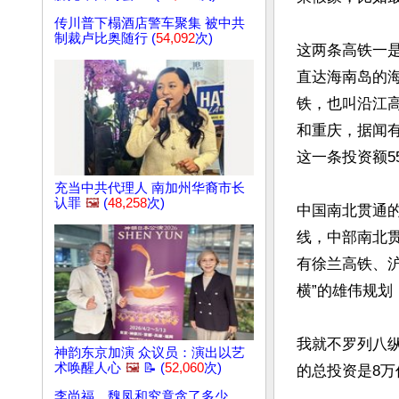
传川普下榻酒店警车聚集 被中共
制裁卢比奥随行 (
54,092
次)
这两条高铁一
直达海南岛的海
铁，也叫沿江
和重庆，据闻
这一条投资额55
充当中共代理人 南加州华裔市长
认罪
🖼️
(
48,258
次)
中国南北贯通
线，中部南北
有徐兰高铁、
横”的雄伟规划
我就不罗列八
神韵东京加演 众议员：演出以艺
术唤醒人心
🖼️
📝 (
52,060
次)
的总投资是8万
李尚福、魏凤和究竟贪了多少