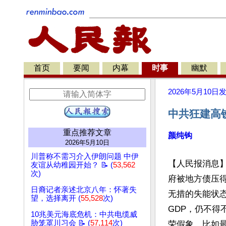
首页
要闻
内幕
时事
幽默
2026年5月10日
中共狂建高
重点推荐文章
颜纯钩
2026年5月10日
川普称不需习介入伊朗问题 中伊
【人民报消息
友谊从幼稚园开始？ 📝 (
53,562
次)
府被地方债压
日裔记者亲述北京八年：怀著失
无措的失能状
望，选择离开 (
55,528
次)
GDP，仍不得
10兆美元海底危机：中共电缆威
胁笼罩川习会 📝 (
57,114
次)
荣假象，比如最