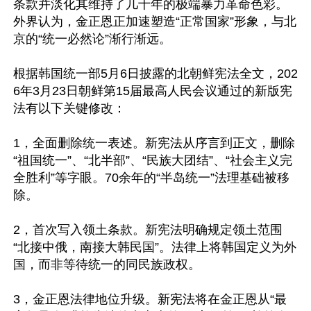
条款并淡化其维持了几十年的极端暴力革命色彩。
外界认为，金正恩正加速塑造“正常国家”形象，与北
京的“统一必然论”渐行渐远。

根据韩国统一部5月6日披露的北朝鲜宪法全文，202
6年3月23日朝鲜第15届最高人民会议通过的新版宪
法有以下关键修改：

1，全面删除统一表述。新宪法从序言到正文，删除
“祖国统一”、“北半部”、“民族大团结”、“社会主义完
全胜利”等字眼。70余年的“半岛统一”法理基础被移
除。

2，首次写入领土条款。新宪法明确规定领土范围
“北接中俄，南接大韩民国”。法律上将韩国定义为外
国，而非等待统一的同民族政权。

3，金正恩法律地位升级。新宪法将在金正恩从“最