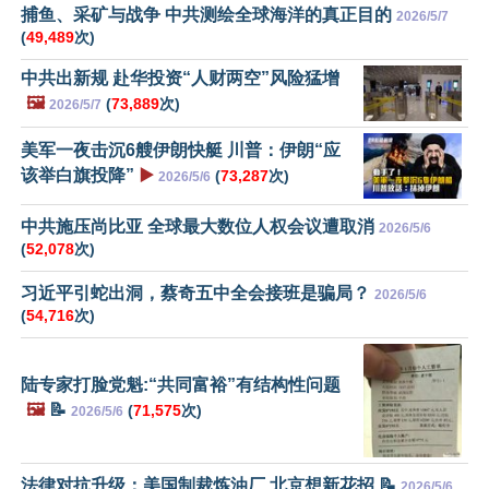
捕鱼、采矿与战争 中共测绘全球海洋的真正目的
2026/5/7
(
49,489
次)
中共出新规 赴华投资“人财两空”风险猛增
🖼️
(
73,889
次)
2026/5/7
美军一夜击沉6艘伊朗快艇 川普：伊朗“应
该举白旗投降”
▶️
(
73,287
次)
2026/5/6
中共施压尚比亚 全球最大数位人权会议遭取消
2026/5/6
(
52,078
次)
习近平引蛇出洞，蔡奇五中全会接班是骗局？
2026/5/6
(
54,716
次)
陆专家打脸党魁:“共同富裕”有结构性问题
🖼️
📝
(
71,575
次)
2026/5/6
法律对抗升级：美国制裁炼油厂 北京想新花招 📝
2026/5/6