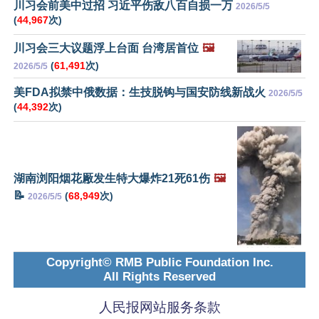
川习会前美中过招 习近平伤敌八百自损一万
2026/5/5
(
44,967
次)
川习会三大议题浮上台面 台湾居首位
🖼️
(
61,491
次)
2026/5/5
美FDA拟禁中俄数据：生技脱钩与国安防线新战火
2026/5/5
(
44,392
次)
湖南浏阳烟花厰发生特大爆炸21死61伤
🖼️
📝
(
68,949
次)
2026/5/5
Copyright© RMB Public Foundation Inc.
All Rights Reserved
人民报网站服务条款