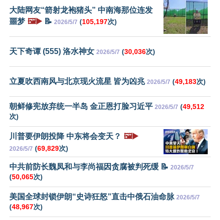
大陆网友“箭射龙袍猪头” 中南海那位连发
噩梦
🖼️▶️
📝
(
105,197
次)
2026/5/7
天下奇谭 (555) 洛水神女
(
30,036
次)
2026/5/7
立夏吹西南风与北京现火流星 皆为凶兆
(
49,183
次)
2026/5/7
朝鲜修宪放弃统一半岛 金正恩打脸习近平
(
49,512
2026/5/7
次)
川普要伊朗投降 中东将会变天？
🖼️▶️
(
69,829
次)
2026/5/7
中共前防长魏凤和与李尚福因贪腐被判死缓 📝
2026/5/7
(
50,065
次)
美国全球封锁伊朗“史诗狂怒”直击中俄石油命脉
2026/5/7
(
48,967
次)