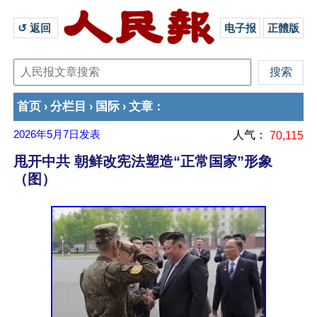
↺ 返回 
电子报
正體版
首页
分栏目
国际
文章
›
›
›
：
2026年5月7日
发表
人气：
70,115
甩开中共 朝鲜改宪法塑造“正常国家”形象
（图）