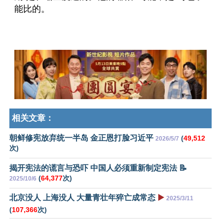
能比的。
相关文章：
朝鲜修宪放弃统一半岛 金正恩打脸习近平
(
49,512
2026/5/7
次)
揭开宪法的谎言与恐吓 中国人必须重新制定宪法 📝
(
64,377
次)
2025/10/6
北京没人 上海没人 大量青壮年猝亡成常态
▶️
2025/3/11
(
107,366
次)