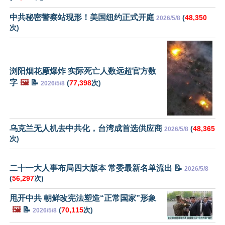
中共秘密警察站现形！美国纽约正式开庭
(
48,350
2026/5/8
次)
浏阳烟花厰爆炸 实际死亡人数远超官方数
字
🖼️
📝
(
77,398
次)
2026/5/8
乌克兰无人机去中共化，台湾成首选供应商
(
48,365
2026/5/8
次)
二十一大人事布局四大版本 常委最新名单流出 📝
2026/5/8
(
56,297
次)
甩开中共 朝鲜改宪法塑造“正常国家”形象
🖼️
📝
(
70,115
次)
2026/5/8