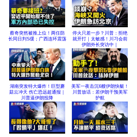
蔡奇突然被推上位！两任防
停火只差一步？川普：拒绝
长同日判S缓；广西连环震荡
就开打｜太敏感！川习会前
伊朗外长突访中｜
湖南突发特大爆炸！巨型蘑
美军一夜击沉6艘伊朗快艇！
菇云冲天 伤亡恐远超通报｜
川普放话：若伊朗干预美军
川普逼伊朗投降
护航