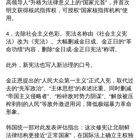
高领导人”升格为法律意义上的“国家元首”，并首次
明文获得核武指挥权，可授权“国家核指挥机构”使
用。

4，去除社会主义色彩。宪法名称由《社会主义宪
法》改为《宪法》。大幅删减金日成、金正日的“革
命功绩”内容，删除“金日成-金正日宪法”称谓。

此外，新宪法也写入新治理的口号。

金正恩提出的“人民大众第一主义”正式入宪，取代过
去的“先军政治”、“主体思想”的表述比重。同时删减
“帝国主义侵略者”、“粉碎敌对势力阴谋”、“解放被压
榨剥削的人民”等敌外激进用词，降低极端暴力革命
形象。

韩国统一部对此发表评估指出：这次修宪让北朝鲜
法律结构更接近“正常国家”，在国际法上确立主权独