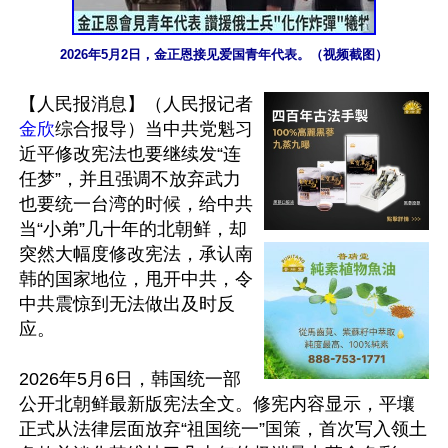
2026年5月2日，金正恩接见爱国青年代表。（视频截图）
【人民报消息】（人民报记者
金欣
综合报导）当中共党魁习
近平修改宪法也要继续发“连
任梦”，并且强调不放弃武力
也要统一台湾的时候，给中共
当“小弟”几十年的北朝鲜，却
突然大幅度修改宪法，承认南
韩的国家地位，甩开中共，令
中共震惊到无法做出及时反
应。

2026年5月6日，韩国统一部
公开北朝鲜最新版宪法全文。修宪内容显示，平壤
正式从法律层面放弃“祖国统一”国策，首次写入领土