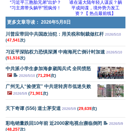
“习近平三胞胎兄弟”出炉？
谁在逼大陆年轻人谋反？躺
“习主席带头躺平”照疯传！
平成间谍，境外势力发工
资？【 热点最前线】
更多文章导读：
2026年5月8日
川普应带回中共国政治犯：用关税和制裁做杠杆
2026/5/10
(
47,541
次)
习近平深陷权力恐惧深渊 中南海死亡倒计时加速
2026/5/10
(
51,516
次)
中共派小学生参加海参崴阅兵式 全民愤怒
🖼️
📝
(
71,294
次)
2026/5/10
广州无人“捡便宜” 中共逆转房市低迷失败
🖼️
(
71,901
次)
2026/5/9
天下奇谭 (556) 道士茅安道
(
29,639
次)
2026/5/9
彩电销量跌回10年前 近2000家电视台濒临倒闭 📝
2026/5/9
(
48,257
次)