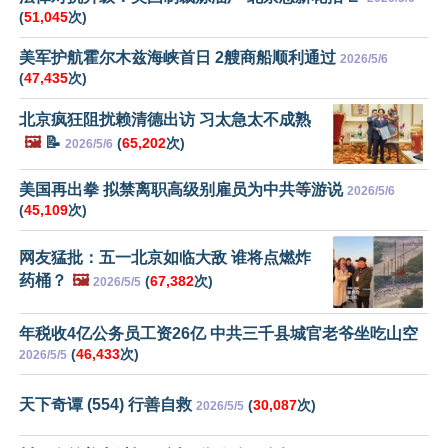
(
51,045
次)
美军护航霍尔木兹海峡首日 2艘商船顺利通过
2026/5/6
(
47,435
次)
北京疯狂阻扰赖清德出访 习太急太不成熟
🖼️
📝
(
65,202
次)
2026/5/6
美国再出拳 拟禁离职高级别雇员为中共等游说
2026/5/6
(
45,109
次)
网友猛批：五一北京如临大敌 谁将点燃炸
药桶？
🖼️
(
67,382
次)
2026/5/5
年税收4亿公务员工资26亿 中共三千县城官老爷坐吃山空
(
46,433
次)
2026/5/5
天下奇谭 (554) 行善自救
(
30,087
次)
2026/5/5