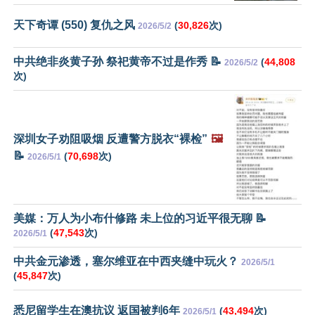
天下奇谭 (550) 复仇之风
(
30,826
次)
2026/5/2
中共绝非炎黄子孙 祭祀黄帝不过是作秀 📝
(
44,808
2026/5/2
次)
深圳女子劝阻吸烟 反遭警方脱衣“裸检”
🖼️
📝
(
70,698
次)
2026/5/1
美媒：万人为小布什修路 未上位的习近平很无聊 📝
(
47,543
次)
2026/5/1
中共金元渗透，塞尔维亚在中西夹缝中玩火？
2026/5/1
(
45,847
次)
悉尼留学生在澳抗议 返国被判6年
(
43,494
次)
2026/5/1