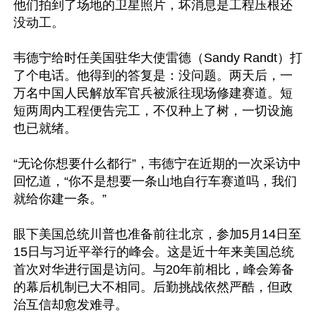
他们拍到了场地的卫星照片，坏消息是工程压根还
没动工。

韦德宁给时任美国驻华大使雷德（Sandy Randt）打
了个电话。他得到的答复是：没问题。两天后，一
万名中国人民解放军官兵被派往现场修建赛道。短
短两周内工程便告完工，不仅种上了树，一切设施
也已就绪。

“无论你想要什么都行”，韦德宁在近期的一次采访中
回忆道，“你不是想要一条山地自行车赛道吗，我们
就给你建一条。”

眼下美国总统川普也准备前往北京，参加5月14日至
15日与习近平举行的峰会。这是近十年来美国总统
首次对华进行国是访问。与20年前相比，峰会筹备
的幕后机制已大不相同。后勤挑战依然严酷，但政
治互信却愈发难寻。
