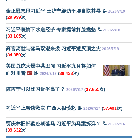
金正恩怒甩习近平 王沪宁跪访平壤自取其辱 📝
2026/7/19
(
29,939
次)
习近平衷情下水道经济 专家提前打脸党魁 📝
2026/7/18
(
33,165
次)
高官离世与落马双潮来袭 习近平遭灭顶之灾
2026/7/18
(
34,859
次)
美国总统大爆中共丑闻 习近平九月将如何
面对川普
🖼️
📝
(
38,433
次)
2026/7/17
陈吉宁可以比习近平高了？
(
37,655
次)
2026/7/17
习近平上海谈救灾 广西人很愤怒 📝
(
37,461
次)
2026/7/17
贾庆林旧部蔡赴朝落马 习近平为马案拆弹？ 📝
2026/7/16
(
39,632
次)