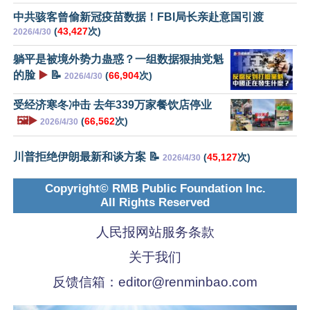
中共骇客曾偷新冠疫苗数据！FBI局长亲赴意国引渡
(
43,427
次)
2026/4/30
躺平是被境外势力蛊惑？一组数据狠抽党魁
的脸
▶️
📝
(
66,904
次)
2026/4/30
受经济寒冬冲击 去年339万家餐饮店停业
🖼️▶️
(
66,562
次)
2026/4/30
川普拒绝伊朗最新和谈方案 📝
(
45,127
次)
2026/4/30
Copyright© RMB Public Foundation Inc.
All Rights Reserved
人民报网站服务条款
关于我们
反馈信箱：
editor@renminbao.com