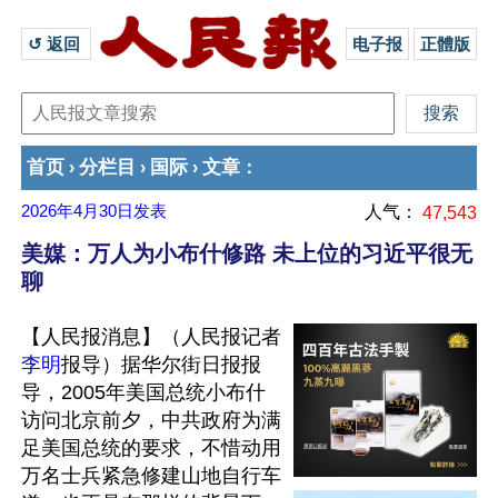
↺ 返回 
电子报
正體版
首页
分栏目
国际
文章
›
›
›
：
2026年4月30日
发表
人气：
47,543
美媒：万人为小布什修路 未上位的习近平很无
聊
【人民报消息】（人民报记者
李明
报导）据华尔街日报报
导，2005年美国总统小布什
访问北京前夕，中共政府为满
足美国总统的要求，不惜动用
万名士兵紧急修建山地自行车