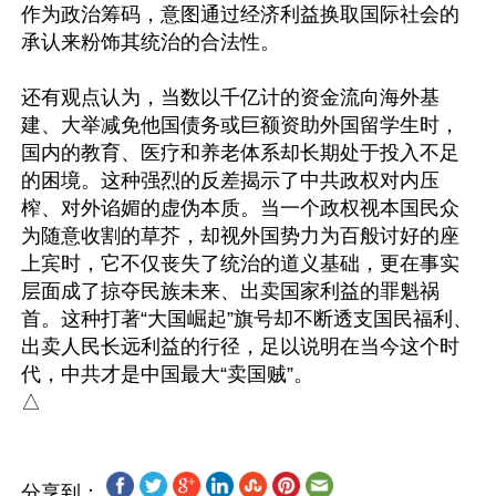
作为政治筹码，意图通过经济利益换取国际社会的
承认来粉饰其统治的合法性。

还有观点认为，当数以千亿计的资金流向海外基
建、大举减免他国债务或巨额资助外国留学生时，
国内的教育、医疗和养老体系却长期处于投入不足
的困境。这种强烈的反差揭示了中共政权对内压
榨、对外谄媚的虚伪本质。当一个政权视本国民众
为随意收割的草芥，却视外国势力为百般讨好的座
上宾时，它不仅丧失了统治的道义基础，更在事实
层面成了掠夺民族未来、出卖国家利益的罪魁祸
首。这种打著“大国崛起”旗号却不断透支国民福利、
出卖人民长远利益的行径，足以说明在当今这个时
代，中共才是中国最大“卖国贼”。

分享到：