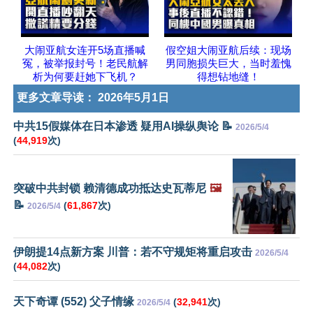
大闹亚航女连开5场直播喊
假空姐大闹亚航后续：现场
冤，被举报封号！老民航解
男同胞损失巨大，当时羞愧
析为何要赶她下飞机？
得想钻地缝！
更多文章导读：
2026年5月1日
中共15假媒体在日本渗透 疑用AI操纵舆论 📝
2026/5/4
(
44,919
次)
突破中共封锁 赖清德成功抵达史瓦蒂尼
🖼️
📝
(
61,867
次)
2026/5/4
伊朗提14点新方案 川普：若不守规矩将重启攻击
2026/5/4
(
44,082
次)
天下奇谭 (552) 父子情缘
(
32,941
次)
2026/5/4