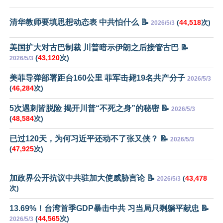
清华教师要填思想动态表 中共怕什么 📝
(
44,518
次)
2026/5/3
美国扩大对古巴制裁 川普暗示伊朗之后接管古巴 📝
(
43,120
次)
2026/5/3
美菲导弹部署距台160公里 菲军击毙19名共产分子
2026/5/3
(
46,284
次)
5次遇刺皆脱险 揭开川普“不死之身”的秘密 📝
2026/5/3
(
48,584
次)
已过120天，为何习近平还动不了张又侠？ 📝
2026/5/3
(
47,925
次)
加政界公开抗议中共驻加大使威胁言论 📝
(
43,478
2026/5/3
次)
13.69%！台湾首季GDP暴击中共 习当局只剩躺平献忠 📝
(
44,565
次)
2026/5/3