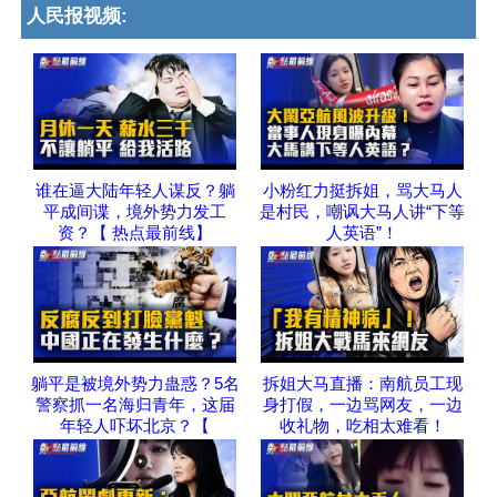
人民报视频:
谁在逼大陆年轻人谋反？躺
小粉红力挺拆姐，骂大马人
平成间谍，境外势力发工
是村民，嘲讽大马人讲“下等
资？【 热点最前线】
人英语”！
躺平是被境外势力蛊惑？5名
拆姐大马直播：南航员工现
警察抓一名海归青年，这届
身打假，一边骂网友，一边
年轻人吓坏北京？【
收礼物，吃相太难看！