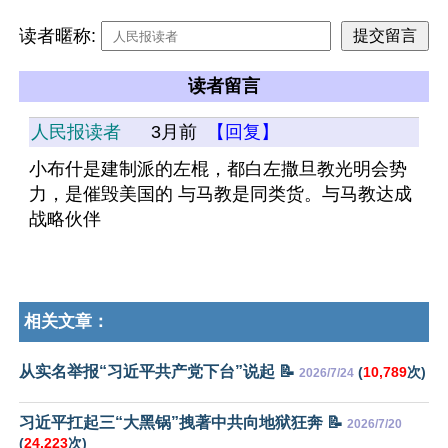
读者暱称:
读者留言
人民报读者
3月前
【回复】
小布什是建制派的左棍，都白左撒旦教光明会势
力，是催毁美国的 与马教是同类货。与马教达成
战略伙伴
相关文章：
从实名举报“习近平共产党下台”说起 📝
(
10,789
次)
2026/7/24
习近平扛起三“大黑锅”拽著中共向地狱狂奔 📝
2026/7/20
(
24,223
次)