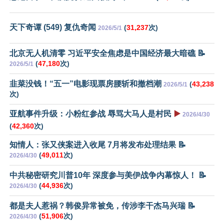
天下奇谭 (549) 复仇奇闻
(
31,237
次)
2026/5/1
北京无人机清零 习近平安全焦虑是中国经济最大暗礁 📝
(
47,180
次)
2026/5/1
韭菜没钱！“五一”电影现票房腰斩和撤档潮
(
43,238
2026/5/1
次)
亚航事件升级：小粉红参战 辱骂大马人是村民
▶️
2026/4/30
(
42,360
次)
知情人：张又侠案进入收尾 7月将发布处理结果 📝
(
49,011
次)
2026/4/30
中共秘密研究川普10年 深度参与美伊战争内幕惊人！ 📝
(
44,936
次)
2026/4/30
都是夫人惹祸？韩俊异常被免，传涉李干杰马兴瑞 📝
(
51,906
次)
2026/4/30