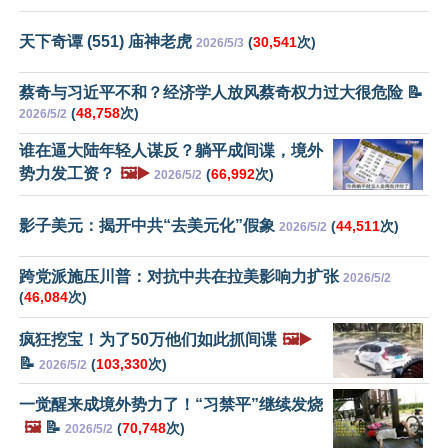
天下奇谭 (551) 庙神老虎
(
30,541
次)
2026/5/3
蔡奇与习近平不和？经济学人放风蔡奇权力过大很危险 📝
(
48,758
次)
2026/5/2
谁在逼大陆年轻人谋反？躺平成间谍，境外
势力发工资？
🖼️▶️
(
66,992
次)
2026/5/2
影子美元：揭开中共“去美元化”假象
(
44,511
次)
2026/5/2
跨党派施压川普：对抗中共在拉美影响力扩张
2026/5/2
(
46,084
次)
疯狂挖宝！为了50万他们如此抓间谍
🖼️▶️
📝
(
103,330
次)
2026/5/2
一觉醒来成境外势力了！“习禁平”继续发烧
🖼️
📝
(
70,748
次)
2026/5/2