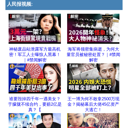
人民报视频:
神秘废品站泄露军方最高机
海军将领密集病逝，为何大
密！军工人士曝惊人黑幕！
量官员被秘密处置？｜#禁闻
｜#禁闻解密
解密
谁要毁掉四千年一遇美女？
王一博为何不敢拿2500万现
于朦胧不续合约，要赔2亿是
金？揭秘幕后大佬45亿资产
真？【
大逃亡！