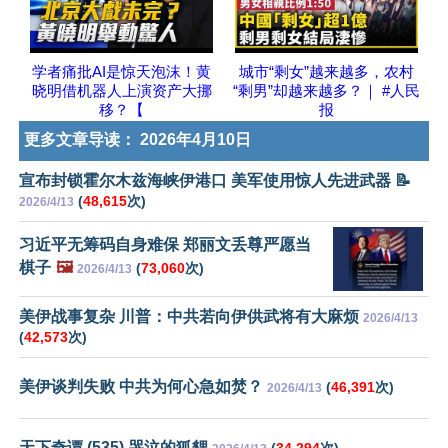
学者痛批AI是惊天泡沫！黄
城市“剩女”越来越多，农村
晓明借机器人上演资产大挪
“剩男”却越来越多？｜ #人民
移？【
报
更多文章导读：
2026年4月10日
宣布封锁霍尔木兹海峡伊港口 美军使用惊人先进武器 📝
(
48,615
次)
2026/4/13
习近平无筹码自身难保 郑丽文丢尊严愿当
棋子
🖼️
(
73,060
次)
2026/4/13
美伊战事复杂 川普：中共若向伊供武将有大麻烦
2026/4/13
(
42,573
次)
美伊谈判失败 中共为何心急如焚？
(
46,391
次)
2026/4/13
天下奇谭 (535) 哭泣的狐貍