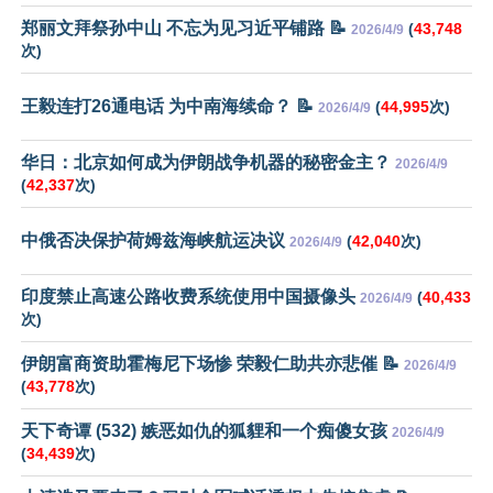
郑丽文拜祭孙中山 不忘为见习近平铺路 📝
(
43,748
2026/4/9
次)
王毅连打26通电话 为中南海续命？ 📝
(
44,995
次)
2026/4/9
华日：北京如何成为伊朗战争机器的秘密金主？
2026/4/9
(
42,337
次)
中俄否决保护荷姆兹海峡航运决议
(
42,040
次)
2026/4/9
印度禁止高速公路收费系统使用中国摄像头
(
40,433
2026/4/9
次)
伊朗富商资助霍梅尼下场惨 荣毅仁助共亦悲催 📝
2026/4/9
(
43,778
次)
天下奇谭 (532) 嫉恶如仇的狐貍和一个痴傻女孩
2026/4/9
(
34,439
次)