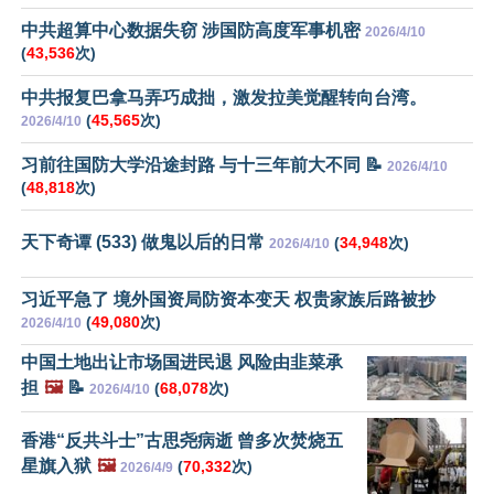
中共超算中心数据失窃 涉国防高度军事机密
2026/4/10
(
43,536
次)
中共报复巴拿马弄巧成拙，激发拉美觉醒转向台湾。
(
45,565
次)
2026/4/10
习前往国防大学沿途封路 与十三年前大不同 📝
2026/4/10
(
48,818
次)
天下奇谭 (533) 做鬼以后的日常
(
34,948
次)
2026/4/10
习近平急了 境外国资局防资本变天 权贵家族后路被抄
(
49,080
次)
2026/4/10
中国土地出让市场国进民退 风险由韭菜承
担
🖼️
📝
(
68,078
次)
2026/4/10
香港“反共斗士”古思尧病逝 曾多次焚烧五
星旗入狱
🖼️
(
70,332
次)
2026/4/9