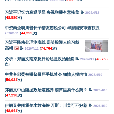
习近平记忆力衰退明显 央视联播有意掩盖 📝
2026/4/12
(
48,580
次)
中资药企聘川普长子猎友游说公司 华府国安审查获胜
(
44,255
次)
2026/4/11
习近平降格处理测底线 郑笑脸迎人给习戴
高帽
🖼️
📝
(
74,764
次)
2026/4/11
分析：郑丽文南京反日论述是政治献祭 📝
(
46,756
2026/4/11
次)
中共各部委被曝祭最严手机禁令 知情人揭内情
2026/4/10
(
50,031
次)
郑丽文中山陵抛政治震撼弹 葫芦里卖什么药？ 📝
2026/4/10
(
47,230
次)
伊朗又关闭霍尔木兹海峡 万斯：川普可不好惹 📝
2026/4/10
(
48,941
次)