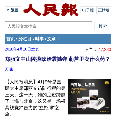
↺ 返回 
电子报
正體版
首页
分栏目
时事
文章
›
›
›
：
2026年4月10日
发表
人气：
47,230
郑丽文中山陵抛政治震撼弹 葫芦里卖什么药？
方圆
【人民报消息】4月9号是国
民党主席郑丽文访陆行程的第
三天。这一天，她的足迹跨越
了上海与北京，这又是一场极
具视觉冲击力的“立招牌”之
旅。
