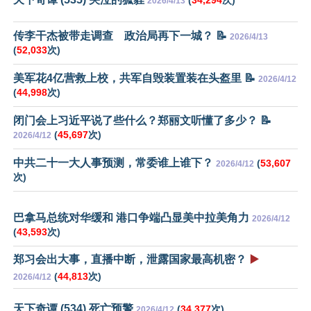
(
34,294
次)
2026/4/13
传李干杰被带走调查 政治局再下一城？ 📝
2026/4/13
(
52,033
次)
美军花4亿营救上校，共军自毁装置装在头盔里 📝
2026/4/12
(
44,998
次)
闭门会上习近平说了些什么？郑丽文听懂了多少？ 📝
(
45,697
次)
2026/4/12
中共二十一大人事预测，常委谁上谁下？
(
53,607
2026/4/12
次)
巴拿马总统对华缓和 港口争端凸显美中拉美角力
2026/4/12
(
43,593
次)
郑习会出大事，直播中断，泄露国家最高机密？
▶️
(
44,813
次)
2026/4/12
天下奇谭 (534) 死亡预警
(
34,377
次)
2026/4/12