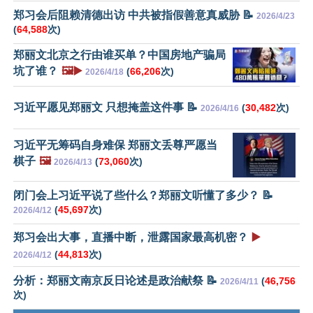
郑习会后阻赖清德出访 中共被指假善意真威胁 📝
2026/4/23
(
64,588
次)
郑丽文北京之行由谁买单？中国房地产骗局
坑了谁？
🖼️▶️
(
66,206
次)
2026/4/18
习近平愿见郑丽文 只想掩盖这件事 📝
(
30,482
次)
2026/4/16
习近平无筹码自身难保 郑丽文丢尊严愿当
棋子
🖼️
(
73,060
次)
2026/4/13
闭门会上习近平说了些什么？郑丽文听懂了多少？ 📝
(
45,697
次)
2026/4/12
郑习会出大事，直播中断，泄露国家最高机密？
▶️
(
44,813
次)
2026/4/12
分析：郑丽文南京反日论述是政治献祭 📝
(
46,756
2026/4/11
次)