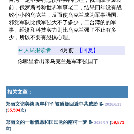
台湾一定不要有恐惧中共的心理，俄乌战争爆发
前，俄罗斯号称世界军事老二，结果四年没有战
败小小的乌克兰，反而使乌克兰成为军事强国。
邪党军队比俄军强大不了多少，二台湾的的军
事、经济和科技实力则比乌克兰强了不止有多
少，所以不要有恐惧心理。
↩️ 人民报读者
4月前
【回复】
你哪里看出来乌克兰是军事强国了
相关文章：
郑丽文访美谈两岸和平 被质疑回避中共威胁 📝
2026/6/13
(
35,594
次)
郑丽文的一厢情愿和国民党的南柯一梦 📝
(
59,871
2026/6/7
次)