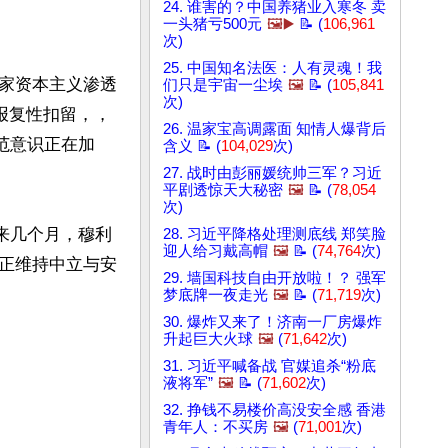
24. 谁害的？中国养猪业入寒冬 卖
一头猪亏500元
🖼️▶️
📝 (
106,961
次)
25. 中国知名法医：人有灵魂！我
家资本主义渗透
们只是宇宙一尘埃
🖼️
📝 (
105,841
次)
报复性扣留，，
26. 温家宝高调露面 知情人爆背后
范意识正在加
含义 📝 (
104,029
次)
27. 战时由彭丽媛统帅三军？习近
平剧透惊天大秘密
🖼️
📝 (
78,054
次)
来几个月，穆利
28. 习近平降格处理测底线 郑笑脸
迎人给习戴高帽
🖼️
📝 (
74,764
次)
正维持中立与安
29. 墙国科技自由开放啦！？ 强军
梦底牌一夜走光
🖼️
📝 (
71,719
次)
30. 爆炸又来了！济南一厂房爆炸
升起巨大火球
🖼️
(
71,642
次)
31. 习近平喊备战 官媒追杀“粉底
液将军”
🖼️
📝 (
71,602
次)
32. 挣钱不易楼价高没安全感 香港
青年人：不买房
🖼️
(
71,001
次)