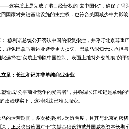
inals——这实质上是完成了港口经营权的“去中国化”，确保了
收回国家对关键基础设施的主控权，也符合美国减少中共影响
辞： 穆利诺总统公开否认中国的报复指控，并呼吁北京尊重
张，避免巴拿马航运业遭受更大损失。巴拿马深知无法承担与
此选择在“实质上排除中国控制、表面上维持外交礼貌”的平衡
以立足：长江和记并非单纯商业企业
塑造成“公平商业竞争的受害者”，并强调长江和记是单纯的“
 年的政治现实下，这种说法已难以服众。 

拿马的运营期间，多次被指控缺乏透明度，且其与北京的密切
判决，正反映出该国对于“关键基础设施被外国威权资本长期垄