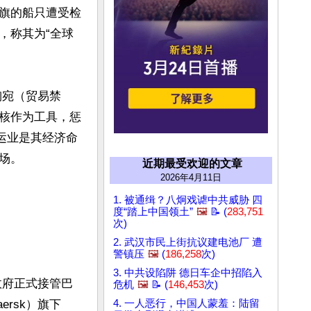
国旗的船只遭受检
，称其为“全球
陶宛（贸易禁
核作为工具，惩
运业是其经济命
  

近期最受欢迎的文章
2026年4月11日
1. 被通缉？八炯戏谑中共威胁 四
度“踏上中国领土”
🖼️
📝 (
283,751
次)
2. 武汉市民上街抗议建电池厂 遭
警镇压
🖼️
(
186,258
次)
3. 中共设陷阱 德日车企中招陷入
政府正式接管巴
危机
🖼️
📝 (
146,453
次)
rsk）旗下
4. 一人恶行，中国人蒙羞：陆留