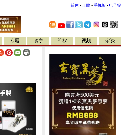
简体
-
正體
-
手机版
-
电子报
专题
寰宇
维权
视频
杂谈