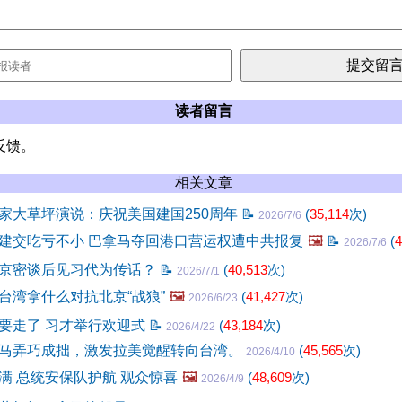
读者留言
反馈。
相关文章
家大草坪演说：庆祝美国建国250周年
📝
(
35,114
次)
2026/7/6
建交吃亏不小 巴拿马夺回港口营运权遭中共报复
🖼️
📝
(
4
2026/7/6
京密谈后见习代为传话？
📝
(
40,513
次)
2026/7/1
台湾拿什么对抗北京“战狼”
🖼️
(
41,427
次)
2026/6/23
要走了 习才举行欢迎式
📝
(
43,184
次)
2026/4/22
马弄巧成拙，激发拉美觉醒转向台湾。
(
45,565
次)
2026/4/10
满 总统安保队护航 观众惊喜
🖼️
(
48,609
次)
2026/4/9