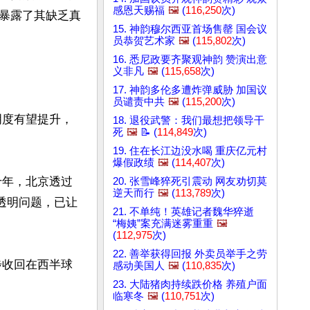
感恩天赐福
🖼️
(
116,250
次)
暴露了其缺乏真
15. 神韵穆尔西亚首场售罄 国会议
员恭贺艺术家
🖼️
(
115,802
次)
16. 悉尼政要齐聚观神韵 赞演出意
义非凡
🖼️
(
115,658
次)
17. 神韵多伦多遭炸弹威胁 加国议
员谴责中共
🖼️
(
115,200
次)
明度有望提升，
18. 退役武警：我们最想把领导干
死
🖼️
📝 (
114,849
次)
19. 住在长江边没水喝 重庆亿元村
爆假政绩
🖼️
(
114,407
次)
十年，北京透过
20. 张雪峰猝死引震动 网友劝切莫
逆天而行
🖼️
(
113,789
次)
透明问题，已让
21. 不单纯！英雄记者魏华猝逝
“梅姨”案充满迷雾重重
🖼️
(
112,975
次)
22. 善举获得回报 外卖员举手之劳
步收回在西半球
感动美国人
🖼️
(
110,835
次)
23. 大陆猪肉持续跌价格 养殖户面
临寒冬
🖼️
(
110,751
次)