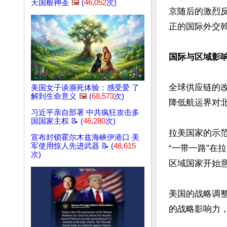
天国般神圣
🖼️
(
46,052
次)
京随后的激烈
正的国际外交斡
国际与区域影响：
全球供应链的
美国女子谈濒死体验：感受爱 了
解到生命意义
🖼️
(
68,573
次)
降低航运界对
习近平亲自部署 中共疯狂攻击多
国国家主权 📝 (
46,280
次)
拉美国家的示
宣布封锁霍尔木兹海峡伊港口 美
军使用惊人先进武器 📝 (
48,615
“一带一路”
次)
区域国家开始意
美国的战略调
的战略影响力，