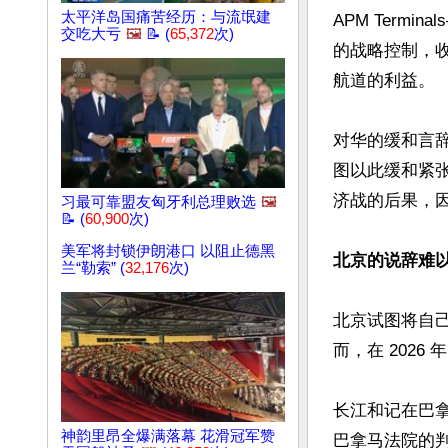
太平洋岛国痛苦经历：与流氓建
APM Term
交吃大亏
🖼️
📝 (
65,372
次)
的战略控制，
航道的利益。

对华的缓和言
图以此缓和紧
济战的后果，因
习最可靠盟友匈牙利总理败选
🖼️
📝 (
60,900
次)
美军将封锁伊朗港口 以阻止德黑
北京的说辞难
兰“勒索” (
32,176
次)
北京试图将自己
而，在 2026
长江和记在巴
神韵里昂全爆满落幕 花滑冠军赞
巴拿马法院的