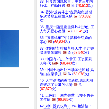
33. 月食吉凶线预言：中共三年内
解体、在劫难逃
🖼️
📝 (
70,510
次)
34. 香港“反共斗士”古思尧病逝 曾
多次焚烧五星旗入狱
🖼️
(
70,332
次)
35. 重庆一隧道发生爆炸4亡9伤 工
人每天提心吊胆
🖼️
(
69,549
次)
36. “张雪机车”的追梦和全红婵的
孝心
🖼️
(
68,834
次)
37. 体制精英排挤草根天才 全红婵
惨遭集体霸凌
🖼️
📝 (
68,540
次)
38. 中国有2亿二等劳工 工资回到
90年代
🖼️▶️
(
68,440
次)
39. 中国土地出让市场国进民退 风
险由韭菜承担
🖼️
📝 (
68,078
次)
40. 人声鼎沸的香港酒楼现熄火潮
谁破坏了香港的运势
🖼️
📝
(
67,870
次)
41. 五网红一周内去世 心梗不再是
老年病
🖼️
(
66,935
次)
42. 对中投资仅剩 3.7% 赖清德：