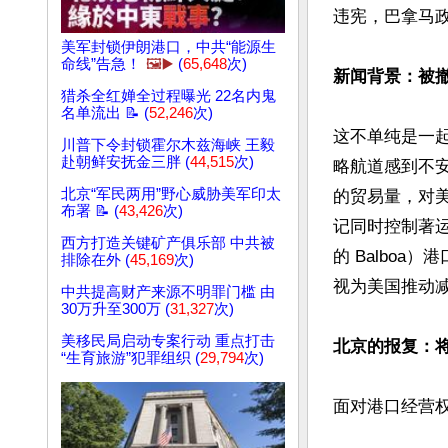
违宪，巴拿马政
美军封锁伊朗港口，中共“能源生
命线”告急！
🖼️▶️
(
65,648
次)
新闻背景：被
猎杀全红婵全过程曝光 22名内鬼
名单流出 📝 (
52,246
次)
这不单纯是一
川普下令封锁霍尔木兹海峡 王毅
赴朝鲜安抚金三胖 (
44,515
次)
略航道感到不安
北京“军民两用”野心威胁美军印太
的贸易量，对
布署 📝 (
43,426
次)
记同时控制著运河
西方打造关键矿产俱乐部 中共被
的 Balbo
排除在外 (
45,169
次)
视为美国推动减
中共提高财产来源不明罪门槛 由
30万升至300万 (
31,327
次)
美移民局启动专案行动 重点打击
北京的报复：
“生育旅游”犯罪组织 (
29,794
次)
面对港口经营权