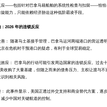
反应——包括针对巴拿马籍船舶的系统性检查与扣留——恰恰
旋能力，只能依赖经济胁迫这种低阶霸凌手段。

2026 年的连锁反应  
改善： 随著马士基接手管理，巴拿马运河两端港口的营运透
北京在危机时干预港口的疑虑，有利于全球贸易稳定。

范效应： 巴拿马的行动可能引发周边国家的连锁反应。过去
在拉美收购了大量基建，但随之而来的债务压力、主权让渡与不
识到相关风险。 

整： 此事件显示，美国正透过外交支持和商业替代方案，逐
减少中国对关键航道的控制。
