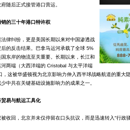
府随后正式接管港口营运。

撤销的三十年港口特许权
起法律纠纷，更是美国长期以来对中国渗透战
后的反击结果。巴拿马运河承载了全球 5% 
美国东岸的物流至关重要。长期以来，长江和
两端（大西洋端的 Cristobal 与太平洋端
a）港口，这被华盛顿视为北京影响力伸入西半球战略航道的重大
少中共在关键基础设施影响力的成果之一。

将贸易与航运工具化
被收回，北京并未仅停留在口头抗议，而是迅速转入“行政骚扰