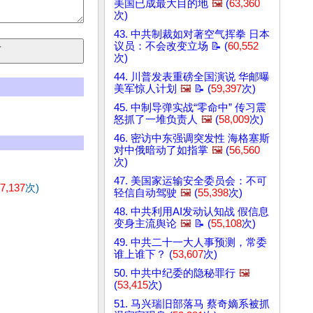
美国已成最大目的地
🖼️
(
63,360
次)
43. 中共制裁如对著空气挥拳 日本
议员：不会改变立场 📝 (
60,552
次)
44. 川普发表重磅全国演说 华邮曝
美军惊人计划
🖼️
📝 (
59,397
次)
45. 中制导弹实战“零命中” 传习震
怒抓了一堆负责人
🖼️
(
58,009
次)
46. 密访中东强调突发性 海格塞斯
对中俄暗动了如指掌
🖼️
(
56,560
次)
47. 美国家运输安全委员会：不可
7,137
次)
轻信自动驾驶
🖼️
(
55,398
次)
48. 中共利用AI发动认知战 假信息
变身主流舆论
🖼️
📝 (
55,108
次)
49. 中共二十一大人事预测，常委
谁上谁下？ (
53,607
次)
50. 中共中纪委的隐秘罪行
🖼️
(
53,415
次)
51. 马兴瑞旧部落马 蔡奇嫡系被抓