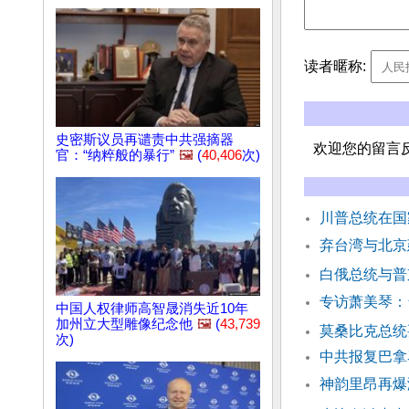
读者暱称:
史密斯议员再谴责中共强摘器
欢迎您的留言
官：“纳粹般的暴行”
🖼️
(
40,406
次)
川普总统在国
弃台湾与北京
白俄总统与普
专访萧美琴：
中国人权律师高智晟消失近10年
加州立大型雕像纪念他
🖼️
(
43,739
莫桑比克总统
次)
中共报复巴拿
神韵里昂再爆