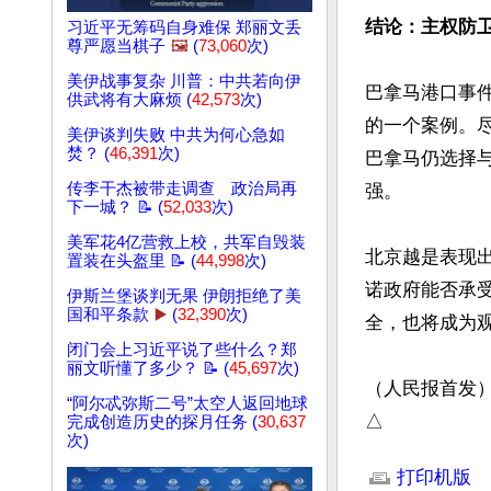
结论：主权防卫
习近平无筹码自身难保 郑丽文丢
尊严愿当棋子
🖼️
(
73,060
次)
美伊战事复杂 川普：中共若向伊
巴拿马港口事
供武将有大麻烦 (
42,573
次)
的一个案例。尽
美伊谈判失败 中共为何心急如
焚？ (
46,391
次)
巴拿马仍选择
传李干杰被带走调查 政治局再
强。

下一城？ 📝 (
52,033
次)
美军花4亿营救上校，共军自毁装
北京越是表现
置装在头盔里 📝 (
44,998
次)
诺政府能否承
伊斯兰堡谈判无果 伊朗拒绝了美
国和平条款
▶️
(
32,390
次)
全，也将成为观
闭门会上习近平说了些什么？郑
丽文听懂了多少？ 📝 (
45,697
次)
（人民报首发）
“阿尔忒弥斯二号”太空人返回地球
△
完成创造历史的探月任务 (
30,637
次)
文章网址: http://w
打印机版