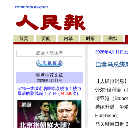
首页
要闻
内幕
时事
幽默
2026年4月11日
巴拿马总统
重点推荐文章
2026年4月11日
【人民报消息
67%一线城市居民唱衰楼市！楼市
劳尔·穆利诺（Jo
最后的防线崩了？ 📝 (
44,930
次)
博亚港（Bal
持续升温。争端
Hutchis
马关键港口近 