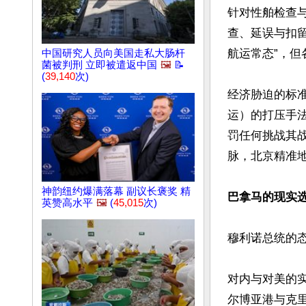
针对性舶检查与
查、延误与扣
航运常态”，但
中国研究人员向美国走私大肠杆
菌被判刑 立即被遣返中国
🖼️
📝
(
39,140
次)
经济胁迫的标
运）的打压手
罚任何挑战其
脉，北京精准地
神韵纽约爆满落幕 副议长褒奖 精
巴拿马的现实
英赞高水平
🖼️
(
45,015
次)
穆利诺总统的态
对内与对美的
尔博亚港与克里