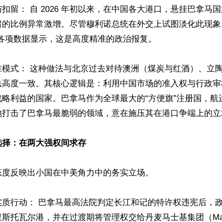
扣留： 自 2026 年初以来，在中国各大港口，悬挂巴拿马
留的比例异常激增。尽管穆利诺总统在外交上试图淡化此现象
各项数据显示，这是高度精准的政治报复。 

准模式： 这种做法与北京过去对待澳洲（煤炭与红酒）、立
法高度一致。其核心逻辑是：利用中国市场的准入权与行政审
战略利益的国家。巴拿马作为全球最大的“方便旗”注册国，航
打击了巴拿马最脆弱的领域，意在施压其在港口争端上的立场。
选择：在两大强权间求存
度反映出小国在中美角力中的务实立场。

实质行动： 巴拿马最高法院判定长江和记的特许权违宪后，
斯托瓦尔港，并在过渡期将管理权交给丹麦马士基集团（Mae