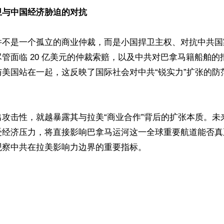
与中国经济胁迫的对抗 
件不是一个孤立的商业仲裁，而是小国捍卫主权、对抗中共国
管面临 20 亿美元的仲裁索赔，以及中共对巴拿马籍船舶的
与美国站在一起，这反映了国际社会对中共“锐实力”扩张的防
出攻击性，就越暴露其与拉美“商业合作”背后的扩张本质。未
受经济压力，将直接影响巴拿马运河这一全球重要航道能否真
察中共在拉美影响力边界的重要指标。



ww.renminbao.com/rmb/articles/2026/4/12/94826.html