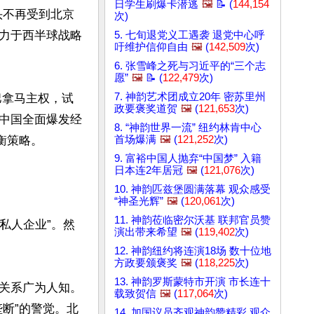
日学生刷爆卡潜逃
🖼️
📝 (
144,154
码头不再受到北京
次)
力于西半球战略
5. 七旬退党义工遇袭 退党中心呼
吁维护信仰自由
🖼️
(
142,509
次)
6. 张雪峰之死与习近平的“三个志
愿”
🖼️
📝 (
122,479
次)
7. 神韵艺术团成立20年 密苏里州
巴拿马主权，试
政要褒奖道贺
🖼️
(
121,653
次)
中国全面爆发经
8. “神韵世界一流” 纽约林肯中心
策略。 

首场爆满
🖼️
(
121,252
次)
9. 富裕中国人抛弃“中国梦” 入籍
日本连2年居冠
🖼️
(
121,076
次)
10. 神韵匹兹堡圆满落幕 观众感受
“神圣光辉”
🖼️
(
120,061
次)
11. 神韵莅临密尔沃基 联邦官员赞
私人企业”。然
演出带来希望
🖼️
(
119,402
次)
12. 神韵纽约将连演18场 数十位地
方政要颁褒奖
🖼️
(
118,225
次)
13. 神韵罗斯蒙特市开演 市长连十
关系广为人知。
载致贺信
🖼️
(
117,064
次)
断”的警觉。北
14. 加国议员齐观神韵赞精彩 观众