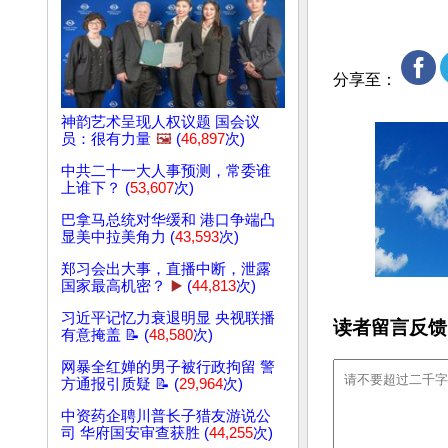
分享至：
神韵艺术呈现人权议题 国会议
员：很有力量
🖼️
(
46,897
次)
中共二十一大人事预测，常委谁
上谁下？ (
53,607
次)
巴拿马总统对华缓和 港口争端凸
显美中拉美角力 (
43,593
次)
郑习会出大事，直播中断，泄露
国家最高机密？
▶️
(
44,813
次)
习近平记忆力衰退明显 央视联播
读者留言反馈
有意掩盖 📝 (
48,580
次)
网暴全红婵的男子被行政拘留 警
方通报引质疑 📝 (
29,964
次)
中资药企聘川普长子猎友游说公
司 华府国安审查获胜 (
44,255
次)