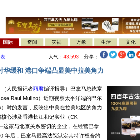
国际
奇闻
灾祸
万象
生活
文化
人气：
43,593
分享：
发表
对华缓和 港口争端凸显美中拉美角力
】（人民报记者
丽君
编译报导）巴拿马总统塞
se Raul Mulino）近期视察太平洋端的巴尔
boa）时的发言，反映出中美在拉美地区的角力
核心涉及香港长江和记实业（CK 
on）——这家与北京关系密切的企业，在经营巴拿
30 年后，巴拿马最高法院认定其特许权合约