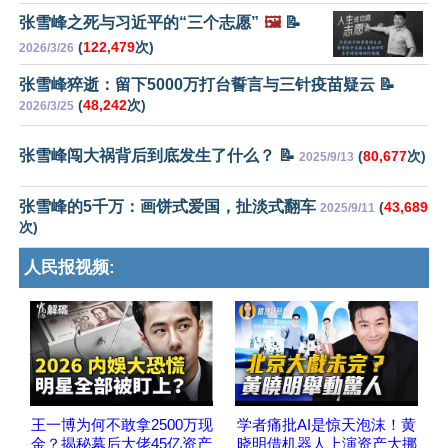
张雪峰之死与习近平的“三个志愿”
🖼️
📝
(
122,479
次)
2026/3/26
张雪峰猝逝：留下5000万打台誓言与三针疫苗疑云 📝
(
48,242
次)
2026/3/25
张雪峰闯大祸背后到底发生了什么？ 📝
(
80,677
次)
2025/9/13
张雪峰的5千万：画饼式爱国，扯淡式翻车
(
43,689
2025/9/11
次)
人民报视频:
王一博为何不敢拿2500万现
学者痛批AI是惊天泡沫！黄
金？揭秘幕后大佬45亿资产
晓明借机器人上演资产大挪