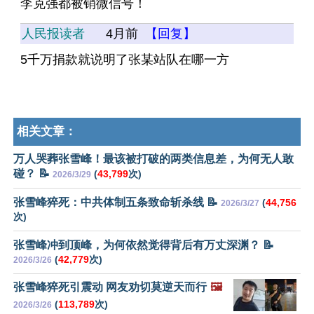
李克强都被销微信号！
人民报读者
4月前
【回复】
5千万捐款就说明了张某站队在哪一方
相关文章：
万人哭葬张雪峰！最该被打破的两类信息差，为何无人敢
碰？ 📝
(
43,799
次)
2026/3/29
张雪峰猝死：中共体制五条致命斩杀线 📝
(
44,756
2026/3/27
次)
张雪峰冲到顶峰，为何依然觉得背后有万丈深渊？ 📝
(
42,779
次)
2026/3/26
张雪峰猝死引震动 网友劝切莫逆天而行
🖼️
(
113,789
次)
2026/3/26