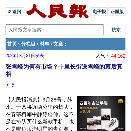
↺ 返回 
电子报
正體版
首页
分栏目
时事
文章
›
›
›
：
2026年3月31日
发表
人气：
44,162
张雪峰为何有市场？十里长街送雪峰的幕后真
相
方圆
【人民报消息】3月28号，苏
州。一条将近两公里的长队，
在春寒料峭中静静延伸。这不
是在排队买什么新款手机，也
不是哪位顶流明星的告别赛，