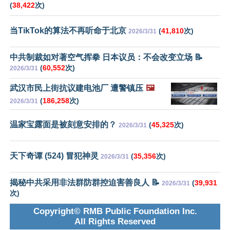
(
38,422
次)
当TikTok的算法不再听命于北京
(
41,810
次)
2026/3/31
中共制裁如对著空气挥拳 日本议员：不会改变立场 📝
(
60,552
次)
2026/3/31
武汉市民上街抗议建电池厂 遭警镇压
🖼️
(
186,258
次)
2026/3/31
温家宝露面是被刻意安排的？
(
45,325
次)
2026/3/31
天下奇谭 (524) 冒犯神灵
(
35,356
次)
2026/3/31
揭秘中共采用非法群防群控迫害善良人 📝
(
39,931
2026/3/31
次)
Copyright© RMB Public Foundation Inc.
All Rights Reserved