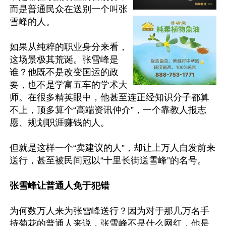
而是普通民众在送别一个叫张
雪峰的人。

如果从纯粹的职业身分来看，
这场景极其荒诞。张雪峰是
谁？他既不是改变国运的政
要，也不是学富五车的学术大
师。在很多精英眼中，他甚至连正经知识分子都算
不上，顶多算个“高端资讯仲介”，一个靠教人报志
愿、规划职涯赚钱的人。

但就是这样一个“卖建议的人”，却让上万人自发前来
送行，甚至被民间冠以“十里长街送雪峰”的名号。

张雪峰让普通人免于犯错
为何数万人来为张雪峰送行？因为对于那几万名手
持菊花的普通人来说，张雪峰不是什么网红，他是