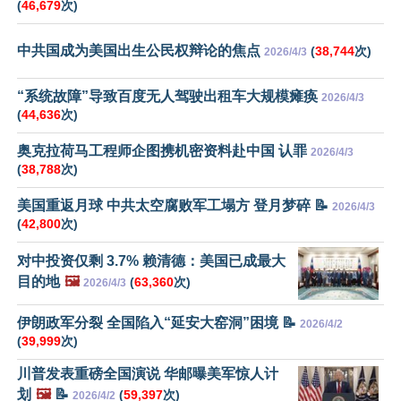
(
46,679
次)
中共国成为美国出生公民权辩论的焦点
(
38,744
次)
2026/4/3
“系统故障”导致百度无人驾驶出租车大规模瘫痪
2026/4/3
(
44,636
次)
奥克拉荷马工程师企图携机密资料赴中国 认罪
2026/4/3
(
38,788
次)
美国重返月球 中共太空腐败军工塌方 登月梦碎 📝
2026/4/3
(
42,800
次)
对中投资仅剩 3.7% 赖清德：美国已成最大
目的地
🖼️
(
63,360
次)
2026/4/3
伊朗政军分裂 全国陷入“延安大窑洞”困境 📝
2026/4/2
(
39,999
次)
川普发表重磅全国演说 华邮曝美军惊人计
划
🖼️
📝
(
59,397
次)
2026/4/2