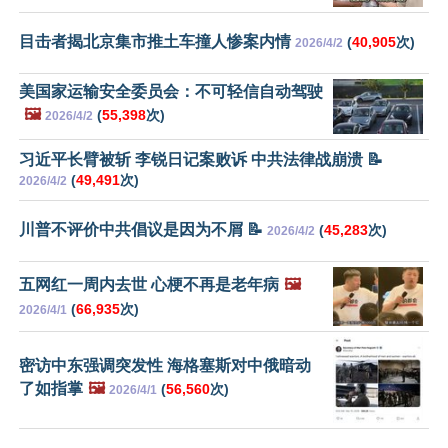
目击者揭北京集市推土车撞人惨案内情
(
40,905
次)
2026/4/2
美国家运输安全委员会：不可轻信自动驾驶
🖼️
(
55,398
次)
2026/4/2
习近平长臂被斩 李锐日记案败诉 中共法律战崩溃 📝
(
49,491
次)
2026/4/2
川普不评价中共倡议是因为不屑 📝
(
45,283
次)
2026/4/2
五网红一周内去世 心梗不再是老年病
🖼️
(
66,935
次)
2026/4/1
密访中东强调突发性 海格塞斯对中俄暗动
了如指掌
🖼️
(
56,560
次)
2026/4/1