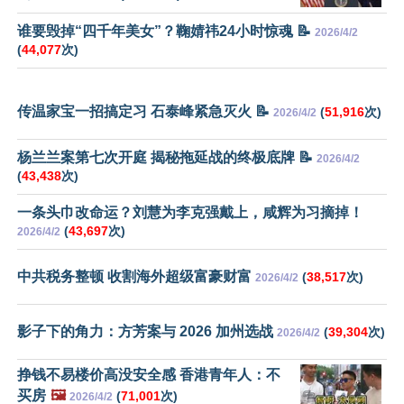
谁要毁掉“四千年美女”？鞠婧祎24小时惊魂 📝
2026/4/2
(
44,077
次)
传温家宝一招搞定习 石泰峰紧急灭火 📝
(
51,916
次)
2026/4/2
杨兰兰案第七次开庭 揭秘拖延战的终极底牌 📝
2026/4/2
(
43,438
次)
一条头巾改命运？刘慧为李克强戴上，咸辉为习摘掉！
(
43,697
次)
2026/4/2
中共税务整顿 收割海外超级富豪财富
(
38,517
次)
2026/4/2
影子下的角力：方芳案与 2026 加州选战
(
39,304
次)
2026/4/2
挣钱不易楼价高没安全感 香港青年人：不
买房
🖼️
(
71,001
次)
2026/4/2