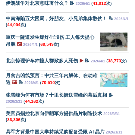
伊朗战争对北京意味著什么？ 📝
(
41,912
次)
2026/4/1
中南海陷五大困局，好朋友、小兄弟集体散伙！ 📝
2026/4/1
(
44,004
次)
重庆一隧道发生爆炸4亡9伤 工人每天提心
吊胆
🖼️
(
69,549
次)
2026/4/1
北京惊现铲车冲撞人群致多人死伤
▶️
📝
(
38,773
次)
2026/4/1
月食吉凶线预言：中共三年内解体、在劫难
逃
🖼️
📝
(
70,510
次)
2026/4/1
张雪峰为何有市场？十里长街送雪峰的幕后真相 📝
(
44,162
次)
2026/3/31
美官员指控北京向伊朗军方提供晶片制造技术
2026/3/31
(
36,306
次)
具军方背景中国大学持续采购配备受限 AI 晶片
2026/3/31