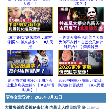
大逃亡！
移？【
城市“剩女”越来越多，农村
一尊穿著底裤见川普？大哥
“剩男”却越来越多？｜ #人民
为何不救我？古巴变天倒计
报
时开始！【 禁闻解密
两会前夕被泼冷水？川习会
2026中国就业崩塌：情况比
让北京焦头烂额？【 #晓坤话
你想像的更残酷... ｜#人民报
时局 】｜
更多文章导读：
2026年3月31日
大量失踪官员被秘密处决 内幕让人瞠目结舌 📝
2026/4/3