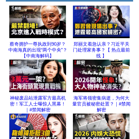
蔡奇拥护一尊执政到90岁？
郑丽文着急认亲？习近平关
中南海真的出现“两个中央”？
门处理家务事？【 热点最前
【中南海解码】
线 】
神秘废品站泄露军方最高机
海军将领密集病逝，为何大
密！军工人士曝惊人黑幕！
量官员被秘密处置？｜#禁闻
｜#禁闻解密
解密