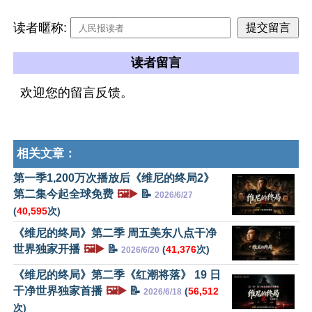
读者暱称:
读者留言
欢迎您的留言反馈。
相关文章：
第一季1,200万次播放后《维尼的终局2》
第二集今起全球免费
🖼️▶️
📝
2026/6/27
(
40,595
次)
《维尼的终局》第二季 周五美东八点干净
世界独家开播
🖼️▶️
📝
(
41,376
次)
2026/6/20
《维尼的终局》第二季《红潮将落》 19 日
干净世界独家首播
🖼️▶️
📝
(
56,512
2026/6/18
次)