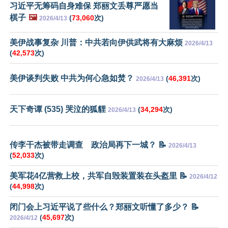
习近平无筹码自身难保 郑丽文丢尊严愿当
棋子
🖼️
(
73,060
次)
2026/4/13
美伊战事复杂 川普：中共若向伊供武将有大麻烦
2026/4/13
(
42,573
次)
美伊谈判失败 中共为何心急如焚？
(
46,391
次)
2026/4/13
天下奇谭 (535) 哭泣的狐貍
(
34,294
次)
2026/4/13
传李干杰被带走调查 政治局再下一城？ 📝
2026/4/13
(
52,033
次)
美军花4亿营救上校，共军自毁装置装在头盔里 📝
2026/4/12
(
44,998
次)
闭门会上习近平说了些什么？郑丽文听懂了多少？ 📝
(
45,697
次)
2026/4/12