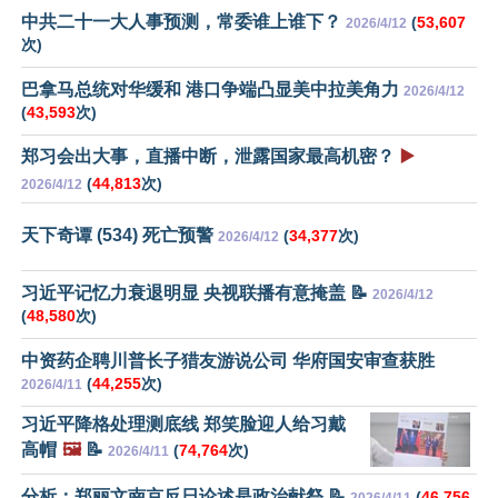
中共二十一大人事预测，常委谁上谁下？
(
53,607
2026/4/12
次)
巴拿马总统对华缓和 港口争端凸显美中拉美角力
2026/4/12
(
43,593
次)
郑习会出大事，直播中断，泄露国家最高机密？
▶️
(
44,813
次)
2026/4/12
天下奇谭 (534) 死亡预警
(
34,377
次)
2026/4/12
习近平记忆力衰退明显 央视联播有意掩盖 📝
2026/4/12
(
48,580
次)
中资药企聘川普长子猎友游说公司 华府国安审查获胜
(
44,255
次)
2026/4/11
习近平降格处理测底线 郑笑脸迎人给习戴
高帽
🖼️
📝
(
74,764
次)
2026/4/11
分析：郑丽文南京反日论述是政治献祭 📝
(
46,756
2026/4/11