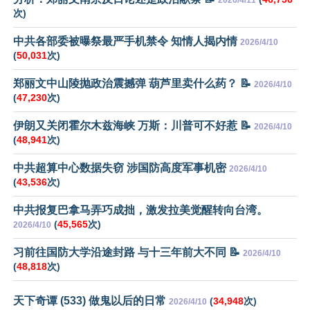
次)
中共各部委被曝祭最严手机禁令 知情人揭内情
2026/4/10
(
50,031
次)
郑丽文中山陵抛政治震撼弹 葫芦里卖什么药？ 📝
2026/4/10
(
47,230
次)
伊朗又关闭霍尔木兹海峡 万斯：川普可不好惹 📝
2026/4/10
(
48,941
次)
中共超算中心数据失窃 涉国防高度军事机密
2026/4/10
(
43,536
次)
中共报复巴拿马弄巧成拙，激发拉美觉醒转向台湾。
(
45,565
次)
2026/4/10
习前往国防大学沿途封路 与十三年前大不同 📝
2026/4/10
(
48,818
次)
天下奇谭 (533) 做鬼以后的日常
(
34,948
次)
2026/4/10