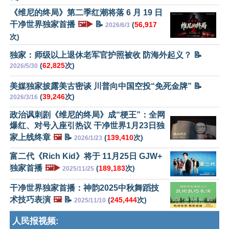
《维尼的终局》第二季红潮将落 6 月 19 日
干净世界独家首播
🖼️▶️
📝
(
56,917
2026/6/3
次)
独家：师级以上退休老军官护照被收 防海外起义？ 📝
(
62,825
次)
2026/5/30
美媒独家披露美古密谈 川普向中国空投“免死金牌” 📝
(
39,246
次)
2026/3/16
政治讽刺剧《维尼的终局》成“梗王”：全网
爆红、对号入座引热议 干净世界1月23日独
家上线终章
🖼️
📝
(
139,410
次)
2026/1/23
富二代《Rich Kid》将于 11月25日 GJW+
独家首播
🖼️▶️
(
189,183
次)
2025/11/25
干净世界独家首播：神韵2025中秋舞蹈技
术技巧表演
🖼️
📝
(
245,444
次)
2025/11/10
人民报视频: