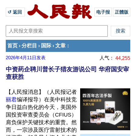
↺ 返回 
电子报
正體版
首页
分栏目
国际
文章
›
›
›
：
2026年4月11日
发表
人气：
44,255
中资药企聘川普长子猎友游说公司 华府国安审
查获胜
【人民报消息】（人民报记者
丽君
编译报导）在美中科技竞
争日益白热化的今天，美国外
国投资审查委员会（CFIUS）
肩负保护关键技术的重责。然
而，一宗涉及医疗雷射技术的