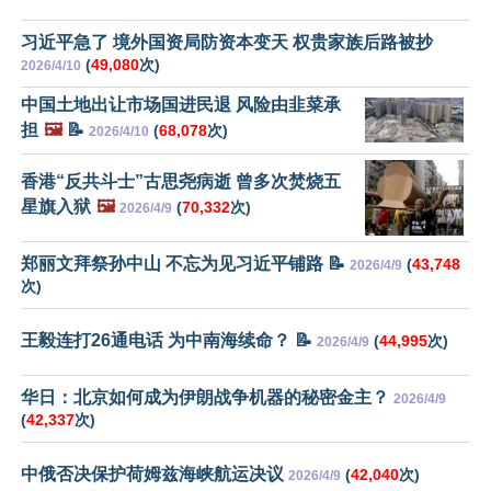
习近平急了 境外国资局防资本变天 权贵家族后路被抄
(
49,080
次)
2026/4/10
中国土地出让市场国进民退 风险由韭菜承
担
🖼️
📝
(
68,078
次)
2026/4/10
香港“反共斗士”古思尧病逝 曾多次焚烧五
星旗入狱
🖼️
(
70,332
次)
2026/4/9
郑丽文拜祭孙中山 不忘为见习近平铺路 📝
(
43,748
2026/4/9
次)
王毅连打26通电话 为中南海续命？ 📝
(
44,995
次)
2026/4/9
华日：北京如何成为伊朗战争机器的秘密金主？
2026/4/9
(
42,337
次)
中俄否决保护荷姆兹海峡航运决议
(
42,040
次)
2026/4/9