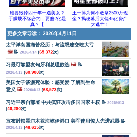
谁要毁掉四千年一遇美女？
王一博为何不敢拿2500万现
于朦胧不续合约，要赔2亿是
金？揭秘幕后大佬45亿资产
真？【
大逃亡！
更多文章导读：
2026年4月11日
太平洋岛国痛苦经历：与流氓建交吃大亏
🖼️
📝
(
65,372
次)
2026/4/14
习最可靠盟友匈牙利总理败选
🖼️
📝
(
60,900
次)
2026/4/13
美国女子谈濒死体验：感受爱 了解到生命
意义
🖼️
(
68,573
次)
2026/4/13
习近平亲自部署 中共疯狂攻击多国国家主权 📝
2026/4/13
(
46,280
次)
宣布封锁霍尔木兹海峡伊港口 美军使用惊人先进武器 📝
(
48,615
次)
2026/4/13