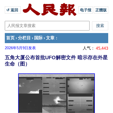
↺ 返回 
电子报
正體版
首页
分栏目
国际
文章
›
›
›
：
2026年5月9日
发表
人气：
45,443
五角大厦公布首批UFO解密文件 暗示存在外星
生命（图）