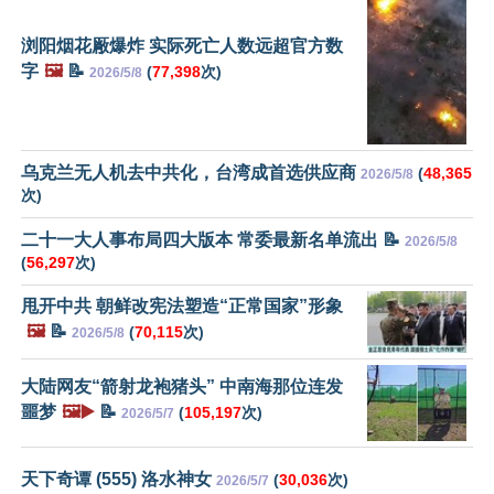
浏阳烟花厰爆炸 实际死亡人数远超官方数
字
🖼️
📝
(
77,398
次)
2026/5/8
乌克兰无人机去中共化，台湾成首选供应商
(
48,365
2026/5/8
次)
二十一大人事布局四大版本 常委最新名单流出 📝
2026/5/8
(
56,297
次)
甩开中共 朝鲜改宪法塑造“正常国家”形象
🖼️
📝
(
70,115
次)
2026/5/8
大陆网友“箭射龙袍猪头” 中南海那位连发
噩梦
🖼️▶️
📝
(
105,197
次)
2026/5/7
天下奇谭 (555) 洛水神女
(
30,036
次)
2026/5/7