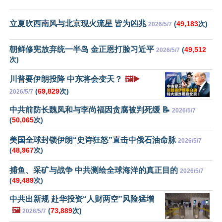
立夏吹西南风与北京现火流星 皆为凶兆
(
49,183
次)
2026/5/7
朝鲜修宪放弃统一半岛 金正恩打脸习近平
(
49,512
2026/5/7
次)
川普要伊朗投降 中东将会变天？
🖼️▶️
(
69,829
次)
2026/5/7
中共前防长魏凤和与李尚福因贪腐被判死缓 📝
2026/5/7
(
50,065
次)
美国全球封锁伊朗“史诗狂怒”直击中俄石油命脉
2026/5/7
(
48,967
次)
捕鱼、采矿与战争 中共测绘全球海洋的真正目的
2026/5/7
(
49,489
次)
中共出新规 赴华投资“人财两空”风险猛增
🖼️
(
73,889
次)
2026/5/7