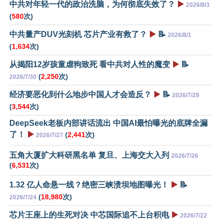
中共对年轻一代的政治洗脑，为何彻底失效了？
▶️
2026/8/3
(
580
次)
中共量产DUV光刻机 芯片产业有救了？
▶️
📝
2026/8/1
(
1,634
次)
从揭阳12岁孩童虐狗致死 看中共对人性的魔变
▶️
📝
(
2,250
次)
2026/7/30
经济要恶化到什么地步中国人才会造反？
▶️
📝
2026/7/29
(
3,544
次)
DeepSeek老板内部讲话流出 中国AI最怕曝光的底牌全漏
了！
▶️
(
2,441
次)
2026/7/27
五角大厦扩大科研黑名单 复旦、上海交大入列
2026/7/26
(
6,531
次)
1.32 亿人命悬一线？绝密三峡溃坝地图曝光！
▶️
📝
(
18,980
次)
2026/7/24
芯片王座上的生死对决 中芯国际追不上台积电
▶️
2026/7/22