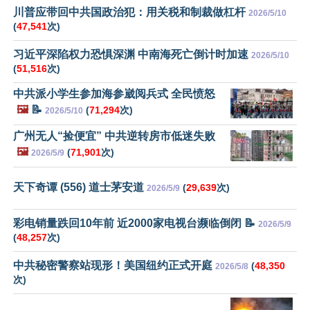
川普应带回中共国政治犯：用关税和制裁做杠杆
2026/5/10
(
47,541
次)
习近平深陷权力恐惧深渊 中南海死亡倒计时加速
2026/5/10
(
51,516
次)
中共派小学生参加海参崴阅兵式 全民愤怒
🖼️
📝
(
71,294
次)
2026/5/10
广州无人“捡便宜” 中共逆转房市低迷失败
🖼️
(
71,901
次)
2026/5/9
天下奇谭 (556) 道士茅安道
(
29,639
次)
2026/5/9
彩电销量跌回10年前 近2000家电视台濒临倒闭 📝
2026/5/9
(
48,257
次)
中共秘密警察站现形！美国纽约正式开庭
(
48,350
2026/5/8
次)