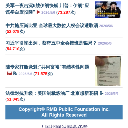
美军一夜击沉6艘伊朗快艇 川普：伊朗“应
该举白旗投降”
▶️
(
73,287
次)
2026/5/6
中共施压尚比亚 全球最大数位人权会议遭取消
2026/5/6
(
52,078
次)
习近平引蛇出洞，蔡奇五中全会接班是骗局？
2026/5/6
(
54,716
次)
陆专家打脸党魁:“共同富裕”有结构性问题
🖼️
📝
(
71,575
次)
2026/5/6
法律对抗升级：美国制裁炼油厂 北京想新花招 📝
2026/5/6
(
51,045
次)
Copyright© RMB Public Foundation Inc.
All Rights Reserved
人民报网站服务条款