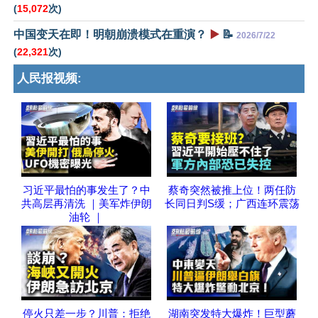
(
15,072
次)
中国变天在即！明朝崩溃模式在重演？
▶️
📝
2026/7/22
(
22,321
次)
人民报视频:
习近平最怕的事发生了？中
蔡奇突然被推上位！两任防
共高层再清洗 ｜美军炸伊朗
长同日判S缓；广西连环震荡
油轮 ｜
停火只差一步？川普：拒绝
湖南突发特大爆炸！巨型蘑