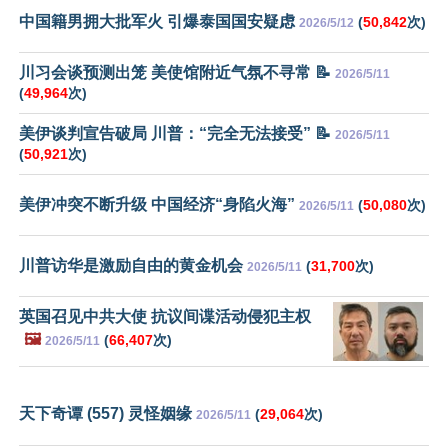
中国籍男拥大批军火 引爆泰国国安疑虑
(
50,842
次)
2026/5/12
川习会谈预测出笼 美使馆附近气氛不寻常 📝
2026/5/11
(
49,964
次)
美伊谈判宣告破局 川普：“完全无法接受” 📝
2026/5/11
(
50,921
次)
美伊冲突不断升级 中国经济“身陷火海”
(
50,080
次)
2026/5/11
川普访华是激励自由的黄金机会
(
31,700
次)
2026/5/11
英国召见中共大使 抗议间谍活动侵犯主权
🖼️
(
66,407
次)
2026/5/11
天下奇谭 (557) 灵怪姻缘
(
29,064
次)
2026/5/11