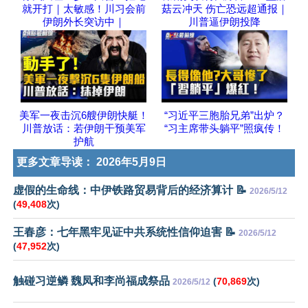
就开打｜太敏感！川习会前
菇云冲天 伤亡恐远超通报｜
伊朗外长突访中｜
川普逼伊朗投降
美军一夜击沉6艘伊朗快艇！
“习近平三胞胎兄弟”出炉？
川普放话：若伊朗干预美军
“习主席带头躺平”照疯传！
护航
更多文章导读：
2026年5月9日
虚假的生命线：中伊铁路贸易背后的经济算计 📝
2026/5/12
(
49,408
次)
王春彦：七年黑牢见证中共系统性信仰迫害 📝
2026/5/12
(
47,952
次)
触碰习逆鳞 魏凤和李尚福成祭品
(
70,869
次)
2026/5/12