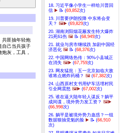
18. 习近平像小学生一样给川普回
信
▶️
📝 (
69,852
次)
19. 川普要伊朗投降 中东将会变
天？
🖼️▶️
(
69,829
次)
20. 湖南浏阳烟花厰发生特大爆炸
21死61伤
🖼️
📝 (
68,949
次)
！共匪抽年轻炮
21. 就业与房市继续跌 加剧中国经
道自己当兵孩子
济恶化
🖼️
📝 (
68,376
次)
做炮灰，工具，
22. 中国网络热传：90%小县城正
在消失
🖼️▶️
(
67,759
次)
23. 网友猛批：五一北京如临大敌
谁将点燃炸药桶？
🖼️
(
67,382
次)
24. 山西原村支书用铲车活埋村民
引全网震怒
🖼️▶️
(
67,002
次)
25. 谁在逼大陆年轻人谋反？躺平
成间谍，境外势力发工资？
🖼️▶️
(
66,998
次)
26. 躺平是被境外势力蛊惑？一组
数据狠抽党魁的脸
▶️
📝 (
66,910
次)