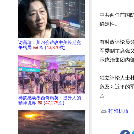
中共两任前国
确定性。

有时政评论员
访高瑜：川习会难改中美长期竞
争格局
🖼️
📝 (
43,870
次)
军委副主席张
示统治集团内部
独立评论人士
危及习近平的军
△
神韵感动墨西哥精英：提升人的
精神境界
🖼️
(
47,279
次)
文章网址: http://w
打印机版