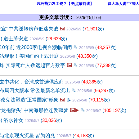
境外势力发工资？【 热点最前线】
讽大马人讲“下等人
更多文章导读：
2026年5月7日
便宜” 中共逆转房市低迷失败
🖼️
(
71,901
次)
2026/5/9
6) 道士茅安道
(
29,639
次)
2026/5/9
0年前 近2000家电视台濒临倒闭
📝
(
48,257
次)
2026/5/9
站现形！美国纽约正式开庭
(
48,350
次)
2026/5/8
炸 实际死亡人数远超官方数字
🖼️
📝
(
77,398
次)
2026/5/8
去中共化，台湾成首选供应商
(
48,365
次)
2026/5/8
布局四大版本 常委最新名单流出
📝
(
56,297
次)
2026/5/8
鲜改宪法塑造“正常国家”形象
🖼️
📝
(
70,115
次)
2026/5/8
射龙袍猪头” 中南海那位连发噩梦
🖼️▶️
📝
(
105,197
次)
2026/5/7
5) 洛水神女
(
30,036
次)
2026/5/7
与北京现火流星 皆为凶兆
(
49,183
次)
2026/5/7