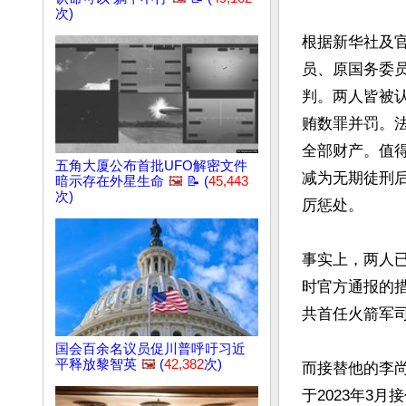
次)
根据新华社及
员、原国务委
判。两人皆被
贿数罪并罚。
全部财产。值
五角大厦公布首批UFO解密文件
减为无期徒刑后
暗示存在外星生命
🖼️
📝 (
45,443
次)
厉惩处。

事实上，两人已
时官方通报的措
共首任火箭军司
国会百余名议员促川普呼吁习近
平释放黎智英
🖼️
(
42,382
次)
而接替他的李尚
于2023年3