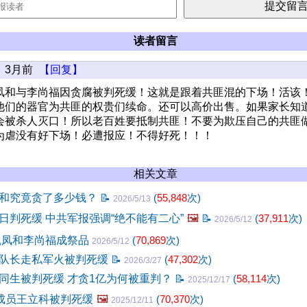
读者留言
3月前
【回复】
凤和与李尚福因贪腐被判死缓！这就是跟着共匪混的下场！活该
他们的器官为共匪的权贵们续命。还可以高价出售。如果家长知
会被杀人灭口！所以老百姓要抵制共匪！不要为欺压自己的共匪
为虐没有好下场！必遭报应！不得好死！！！
相关文章
和究竟贪了多少钱？
📝
(
55,848
次)
2026/5/13
日判死缓 中共军报强调“绝不能有二心”
🖼️
📝
(
37,911
次)
2026/5/12
魏凤和李尚福成祭品
(
70,869
次)
2026/5/12
队长走私军火被判死缓
📝
(
47,302
次)
2026/3/27
同生被判死缓 才贪1亿为何被重判？
📝
(
58,114
次)
2025/12/17
”成员王立科被判死缓
🖼️
(
70,370
次)
2025/12/11