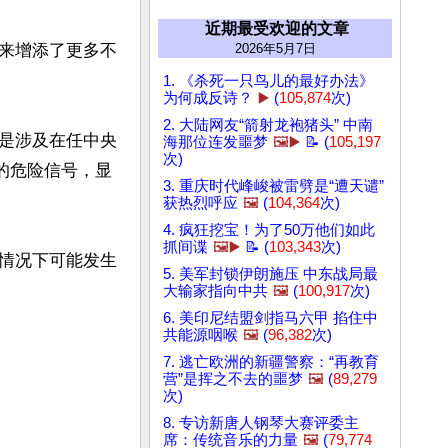
近期最受欢迎的文章
来增添了更多不
2026年5月7日
1. 《杀死一只鸟儿的最好办法》
为何成反诗？
▶️
(
105,874
次)
2. 大陆网友“箭射龙袍猪头” 中南
是涉及在任中央
海那位连发噩梦
🖼️▶️
📝 (
105,197
次)
的危险信号，显
3. 重庆时代峰峻被雷劈是“遭天谴”
获热烈呼应
🖼️
(
104,364
次)
4. 疯狂挖宝！为了50万他们如此
抓间谍
🖼️▶️
📝 (
103,343
次)
情况下可能发生
5. 美军封锁伊朗施压 中东战局最
大输家指向中共
🖼️
(
100,917
次)
6. 美印尼结盟剑指马六甲 掐住中
共能源咽喉
🖼️
(
96,382
次)
7. 逃亡欧洲的新疆警察：“再教育
营”是挥之不去的噩梦
🖼️
(
89,279
次)
8. 专访新唐人钢琴大赛评委主
席：传统音乐的力量
🖼️
(
79,774