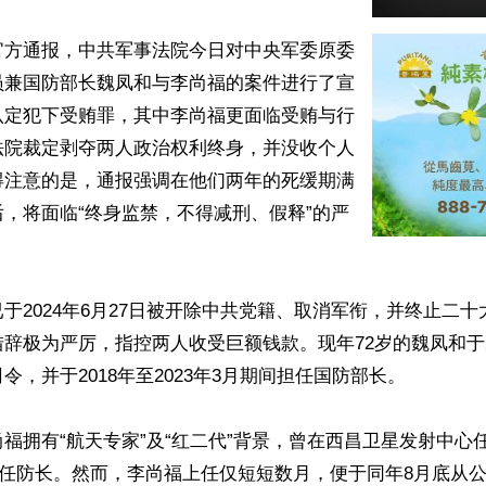
官方通报，中共军事法院今日对中央军委原委
员兼国防部长魏凤和与李尚福的案件进行了宣
认定犯下受贿罪，其中李尚福更面临受贿与行
法院裁定剥夺两人政治权利终身，并没收个人
得注意的是，通报强调在他们两年的死缓期满
，将面临“终身监禁，不得减刑、假释”的严
于2024年6月27日被开除中共党籍、取消军衔，并终止二
辞极为严厉，指控两人收受巨额钱款。现年72岁的魏凤和于2
令，并于2018年至2023年3月期间担任国防部长。

福拥有“航天专家”及“红二代”背景，曾在西昌卫星发射中心
月接任防长。然而，李尚福上任仅短短数月，便于同年8月底从