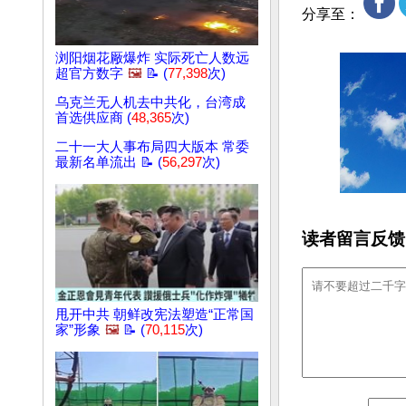
分享至：
浏阳烟花厰爆炸 实际死亡人数远
超官方数字
🖼️
📝 (
77,398
次)
乌克兰无人机去中共化，台湾成
首选供应商 (
48,365
次)
二十一大人事布局四大版本 常委
最新名单流出 📝 (
56,297
次)
读者留言反馈
甩开中共 朝鲜改宪法塑造“正常国
家”形象
🖼️
📝 (
70,115
次)