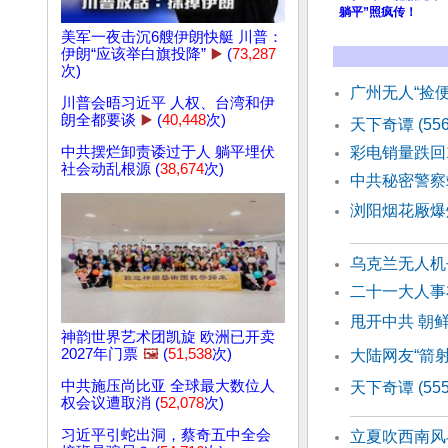
躺平”照疯传！
美军一夜击沉6艘伊朗快艇 川普：
伊朗“应该举白旗投降”
▶️
(
73,287
次)
广州无人“捡
川普会晤习近平 人权、台湾和伊
朗全都要谈
▶️
(
40,448
次)
天下奇谭 (55
中共摆烂卸责诿过于人 躺平埋伏
彩电销量跌回1
社会动乱根源 (
38,674
次)
中共秘密警察
浏阳烟花厰爆
乌克兰无人机
二十一大人事
甩开中共 朝
神韵世界艺术团凯旋 欧洲已开卖
2027年门票
🖼️
(
51,538
次)
大陆网友“箭
中共施压尚比亚 全球最大数位人
天下奇谭 (55
权会议遭取消 (
52,078
次)
习近平引蛇出洞，蔡奇五中全会
立夏吹西南风