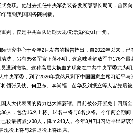
遭正式免职。他过去担任中央军委装备发展部部长期间，曾因
18年遭到美国国务院制裁。

遭重判，仅是中共军队近期大规模清洗的冰山一角。

际研究中心于今年2月发布的报告指出，自2022年以来，已
清洗，另有65名军官下落不明，这意味著解放军中176个最
人员遭到撤换。这种高层大换血的现象在中共中央军委尤为明显
人中央军委，到了2026年竟然只剩下中国国家主席习近平与
事将领张又侠、何卫东、李尚福、苗华及刘振立等人皆先后被
全国人大代表团的势力也大幅萎缩。目前被公开罢免十四届全
36人，包含16名上将、14名中将与6名少将。今年两会期
已较最初减少38人，降至243人。今年3月7日习近平出席
名现役上将与2名退役上将出席。
