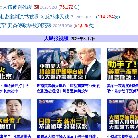
员王大伟被判死缓
🖼️
(
75,172
次)
2025/12/3
泄密案判决书被曝 习反扑张又侠？
(
114,264
次)
2025/10/31
债帮”要员傅政华被判死缓
(
54,025
次)
2025/10/30
人民报视频
2026年5月7日
：拒绝就开打｜太
湖南突发特大爆炸！巨型蘑菇云冲天 伤
美军一夜击沉6艘
外长突访中｜
亡恐远超通报｜川普逼伊朗投降
话：若伊朗干预美
”出炉？“习主席带头
谁在逼大陆年轻人谋反？躺平成间谍，
小粉红力挺拆姐，