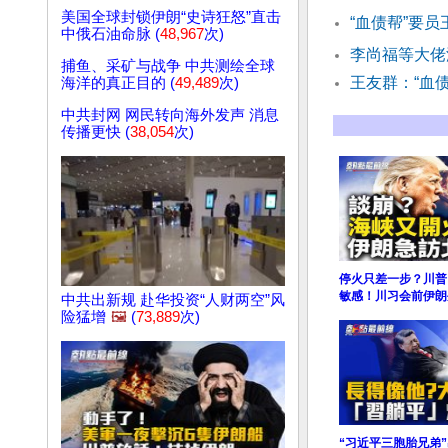
美国全球封锁伊朗“史诗狂怒”直击
“血债帮”要
中俄石油命脉 (
48,967
次)
李尚福等大佬
捕鱼、采矿与战争 中共测绘全球
王友群：“血
海洋的真正目的 (
49,489
次)
中共封网 网民转向海外发声 消息
传播更快 (
38,054
次)
停火只差一步？川普
敏感！川习会前伊朗
中共出新规 赴华投资“人财两空”风
险猛增
🖼️
(
73,889
次)
“习近平三胞胎兄弟