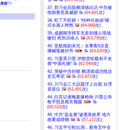
英语”！
37. 郑习会后阻赖清德出访 中共被
指假善意真威胁 📝 (
64,601
次)
38. 旺丁不旺财！“特种兵旅游”模
式令港人哗然
🖼️
(
64,068
次)
39. 成都闹市轿车无差别撞人现场
惨烈 死伤10余人
🖼️
(
63,799
次)
40. 亚航闹剧未完：女乘客5次直
播喊冤被封号
🖼️▶️
📝 (
63,620
次)
41. 习耍弄川普 伊朗货轮载有不友
善“中国礼物” 📝 (
62,949
次)
42. 突破中共封锁 赖清德成功抵达
史瓦蒂尼
🖼️
📝 (
61,871
次)
43. 川习会三大议题浮上台面 台湾
居首位
🖼️
(
61,491
次)
44. 白宫记者晚宴爆枪响 川普公布
枪手照及相关视频
🖼️▶️
📝
(
60,515
次)
45. 中共“蓝金黄”渗透美政界 地方
政要成猎物
🖼️
📝 (
57,172
次)
46. 习近平引蛇出洞，蔡奇五中全