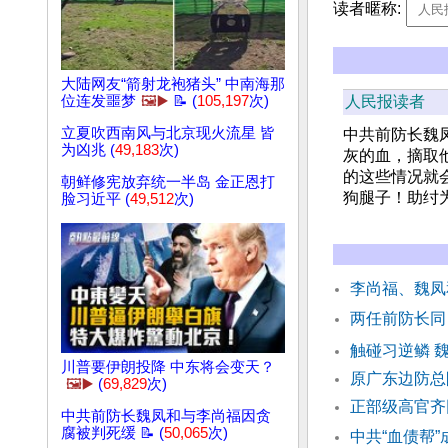
读者暱称:
大陆网友“箭射龙袍猪头” 中南海那
位连发噩梦
🖼️▶️
📝 (
105,197
次)
人民报读者
立夏吹西南风与北京现火流星 皆
中共前防长魏
为凶兆 (
49,183
次)
灰的血，摘取
的这些情况就
朝鲜修宪放弃统一半岛 金正恩打
狗腿子！助纣
脸习近平 (
49,512
次)
李尚福、魏凤
两任前防长同
触碰习逆鳞 
川普要伊朗投降 中东将会变天？
原广东边防总
🖼️▶️
(
69,829
次)
正部级高官齐
中共前防长魏凤和与李尚福因贪
腐被判死缓 📝 (
50,065
次)
中共“血债帮