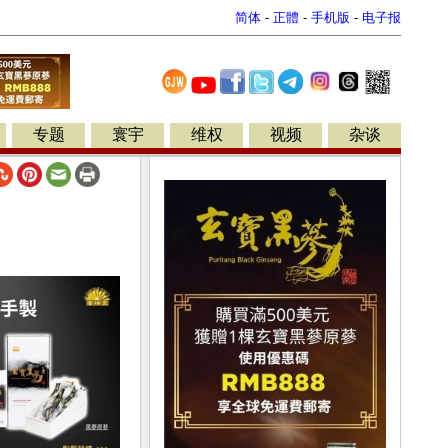
简体
-
正體
-
手机版
-
电子报
专题
寰宇
维权
视频
杂谈