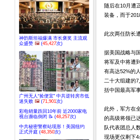
随后在10月
装备，而于20
此次两任防长
神韵斯坦福爆满 市长褒奖 主流观
众盛赞
🖼️
(
45,427
次)
据美国战略与国
将军及中将遭到
有高达52%的
二十大组建的7
括中国最高军
广州无人“捡便宜” 中共逆转房市低
迷失败
🖼️
(
71,901
次)
此外，军方在
彩电销量跌回10年前 近2000家电
视台濒临倒闭 📝 (
48,257
次)
的高级将领已达
中共秘密警察站现形！美国纽约
队代表团总人数
正式开庭 (
48,350
次)
现场更仅剩下4