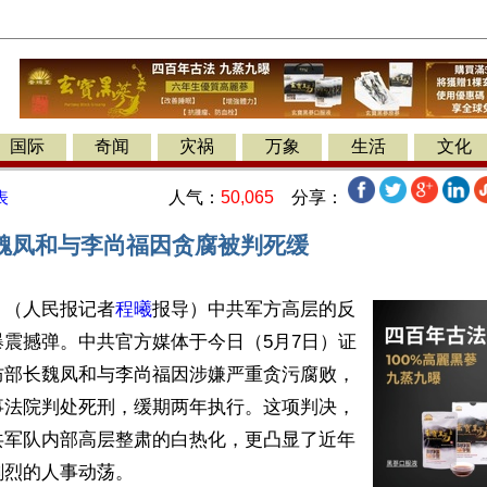
国际
奇闻
灾祸
万象
生活
文化
人气：
50,065
分享：
表
魏凤和与李尚福因贪腐被判死缓
】（人民报记者
程曦
报导）中共军方高层的反
震撼弹。中共官方媒体于今日（5月7日）证
防部长魏凤和与李尚福因涉嫌严重贪污腐败，
事法院判处死刑，缓期两年执行。这项判决，
共军队内部高层整肃的白热化，更凸显了近年
烈的人事动荡。
