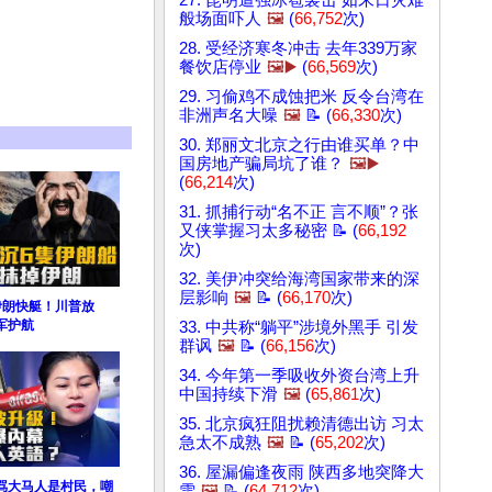
27. 昆明遭强冰雹袭击 如末日灾难
般场面吓人
🖼️
(
66,752
次)
28. 受经济寒冬冲击 去年339万家
餐饮店停业
🖼️▶️
(
66,569
次)
29. 习偷鸡不成蚀把米 反令台湾在
非洲声名大噪
🖼️
📝 (
66,330
次)
30. 郑丽文北京之行由谁买单？中
国房地产骗局坑了谁？
🖼️▶️
(
66,214
次)
31. 抓捕行动“名不正 言不顺”？张
又侠掌握习太多秘密 📝 (
66,192
次)
32. 美伊冲突给海湾国家带来的深
层影响
🖼️
📝 (
66,170
次)
伊朗快艇！川普放
军护航
33. 中共称“躺平”涉境外黑手 引发
群讽
🖼️
📝 (
66,156
次)
34. 今年第一季吸收外资台湾上升
中国持续下滑
🖼️
(
65,861
次)
35. 北京疯狂阻扰赖清德出访 习太
急太不成熟
🖼️
📝 (
65,202
次)
36. 屋漏偏逢夜雨 陕西多地突降大
骂大马人是村民，嘲
雪
🖼️
📝 (
64,712
次)