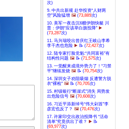
次)
9. 中共出新规 赴华投资“人财两
空”风险猛增
🖼️
(
73,889
次)
10. 美军一夜击沉6艘伊朗快艇 川
普：伊朗“应该举白旗投降”
▶️
(
73,287
次)
11. 马兴瑞咬出曾庆红王岐山李希
李干杰也危险
▶️
📝 (
72,427
次)
12. 陆专家打脸党魁:“共同富裕”有
结构性问题
🖼️
📝 (
71,575
次)
13. 一觉醒来成境外势力了！“习禁
平”继续发烧
🖼️
📝 (
70,754
次)
14. 深圳女子劝阻吸烟 反遭警方脱
衣“裸检”
🖼️
📝 (
70,705
次)
15. 村镇银行“断崖式”消失 局势发
出危险信号
🖼️
(
70,608
次)
16. 习近平添新绰号“伟大剁首”李
彦宏也反了？
🖼️
(
70,476
次)
17. 许家印交出政治投降书 “活命
清单”究竟供出了谁？
▶️
📝
(
69,977
次)