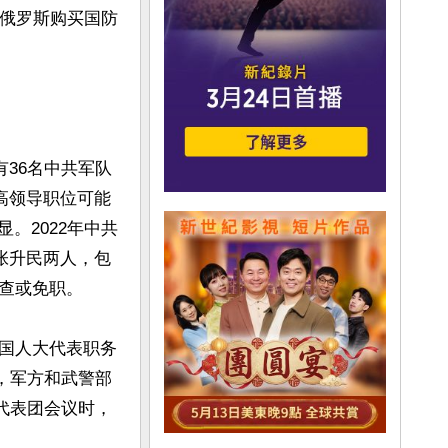
向俄罗斯购买国防
有36名中共军队
高领导职位可能
。2022年中共
张升民两人，包
查或免职。

国人大代表职务
间，军方和武警部
该代表团会议时，