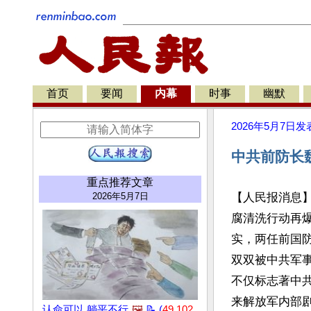
首页
要闻
内幕
时事
幽默
2026年5月7日
发
中共前防长
重点推荐文章
2026年5月7日
【人民报消息
腐清洗行动再爆
实，两任前国
双双被中共军
不仅标志著中
来解放军内部剧
认命可以 躺平不行
🖼️
📝 (
49,102