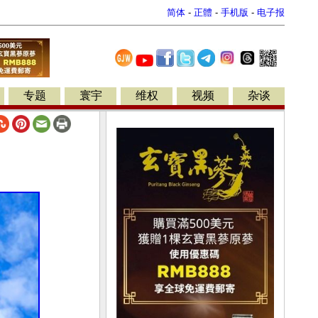
简体
-
正體
-
手机版
-
电子报
专题
寰宇
维权
视频
杂谈