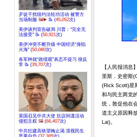
歹徒干扰纽约法轮功活动 被警方
当场制服
🖼️▶️
📝 (
45,052
次)
美伊谈判宣告破局 川普：“完全无
法接受” 📝 (
50,921
次)
美伊冲突不断升级 中国经济“身陷
火海” (
50,080
次)
各军种就“政绩观”表态不提习 很反
常 📝 (
39,707
次)
【人民报消息
里斯．史密斯(C
(Rick Sco
和与民主两党的议
统，敦促他在
道主义原因释放
英国召见中共大使 抗议间谍活动
侵犯主权
🖼️
(
66,407
次)
Lai)。

中共狂建高铁望梅止渴 漠视民生
恶果自负 (
37,389
次)