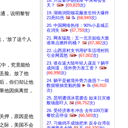
18. 川普要伊朗投降 中东将会变
天？
🖼️▶️
(
69,829
次)
19. 湖南浏阳烟花厰发生特大爆炸
沟通，说明黎智
21死61伤
🖼️
📝 (
68,949
次)
20. 中国网络热传：90%小县城正
在消失
🖼️▶️
(
67,759
次)
21. 网友猛批：五一北京如临大敌
，‘放了这个人
谁将点燃炸药桶？
🖼️
(
67,382
次)
22. 山西原村支书用铲车活埋村民
引全网震怒
🖼️▶️
(
67,002
次)
23. 谁在逼大陆年轻人谋反？躺平
狱中，究竟能给
成间谍，境外势力发工资？
🖼️▶️
(
66,998
次)
丢脸。放了他
24. 躺平是被境外势力蛊惑？一组
后，你们却让他
数据狠抽党魁的脸
▶️
📝 (
66,910
果他因病离世，
次)
25. 昆明遭强冰雹袭击 如末日灾难
般场面吓人
🖼️
(
66,752
次)
26. 受经济寒冬冲击 去年339万家
餐饮店停业
🖼️▶️
(
66,569
次)
国关押，原因是他
27. 习偷鸡不成蚀把米 反令台湾在
之际，美国不会