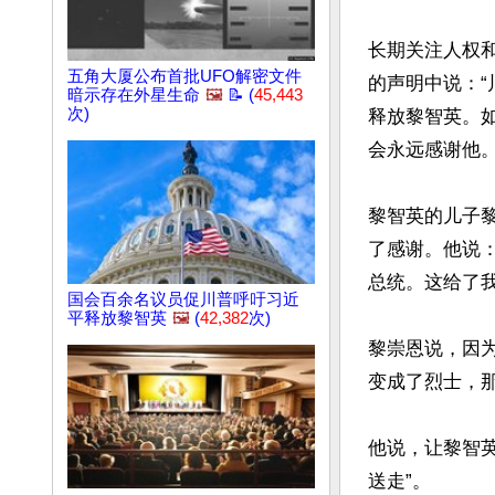
长期关注人权
五角大厦公布首批UFO解密文件
的声明中说：
暗示存在外星生命
🖼️
📝 (
45,443
次)
释放黎智英。
会永远感谢他。”
黎智英的儿子黎崇
了感谢。他说
总统。这给了我
国会百余名议员促川普呼吁习近
平释放黎智英
🖼️
(
42,382
次)
黎崇恩说，因
变成了烈士，那
他说，让黎智
送走”。
