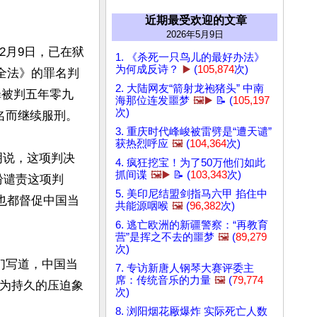
近期最受欢迎的文章
2026年5月9日
2月9日，已在狱
1. 《杀死一只鸟儿的最好办法》
为何成反诗？
▶️
(
105,874
次)
全法》的罪名判
2. 大陆网友“箭射龙袍猪头” 中南
罪被判五年零九
海那位连发噩梦
🖼️▶️
📝 (
105,197
次)
而继续服刑。

3. 重庆时代峰峻被雷劈是“遭天谴”
获热烈呼应
🖼️
(
104,364
次)
声明说，这项判决
4. 疯狂挖宝！为了50万他们如此
抓间谍
🖼️▶️
📝 (
103,343
次)
纷谴责这项判
5. 美印尼结盟剑指马六甲 掐住中
也都督促中国当
共能源咽喉
🖼️
(
96,382
次)
6. 逃亡欧洲的新疆警察：“再教育
营”是挥之不去的噩梦
🖼️
(
89,279
次)
们写道，中国当
7. 专访新唐人钢琴大赛评委主
席：传统音乐的力量
🖼️
(
79,774
成为持久的压迫象
次)
8. 浏阳烟花厰爆炸 实际死亡人数