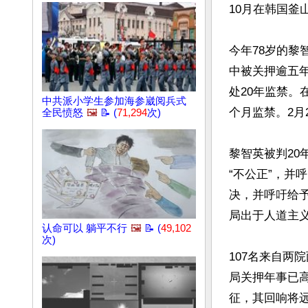
10月在韩国釜
今年78岁的黎
中被关押逾五
处20年监禁。
中共派小学生参加海参崴阅兵式
个月监禁。2月
全民愤怒
🖼️
📝 (
71,294
次)
黎智英被判20年
“不公正”，并
决，并呼吁给
局出于人道主义
认命可以 躺平不行
🖼️
📝 (
49,102
次)
107名来自两
局关押年事已高
征，其回响将远