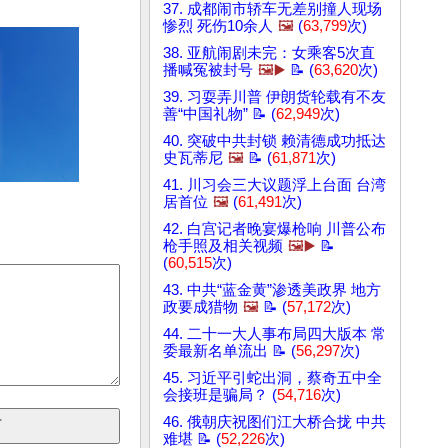
37. 成都闹市轿车无差别撞人现场
惨烈 死伤10余人
🖼️
(
63,799
次)
38. 亚航闹剧未完：女乘客5次直
播喊冤被封号
🖼️▶️
📝 (
63,620
次)
39. 习耍弄川普 伊朗货轮载有不友
善“中国礼物” 📝 (
62,949
次)
40. 突破中共封锁 赖清德成功抵达
史瓦蒂尼
🖼️
📝 (
61,871
次)
41. 川习会三大议题浮上台面 台湾
居首位
🖼️
(
61,491
次)
42. 白宫记者晚宴爆枪响 川普公布
枪手照及相关视频
🖼️▶️
📝
(
60,515
次)
43. 中共“蓝金黄”渗透美政界 地方
政要成猎物
🖼️
📝 (
57,172
次)
44. 二十一大人事布局四大版本 常
委最新名单流出 📝 (
56,297
次)
45. 习近平引蛇出洞，蔡奇五中全
会接班是骗局？ (
54,716
次)
46. 俄朝庆祝图们江大桥合拢 中共
难堪 📝 (
52,226
次)