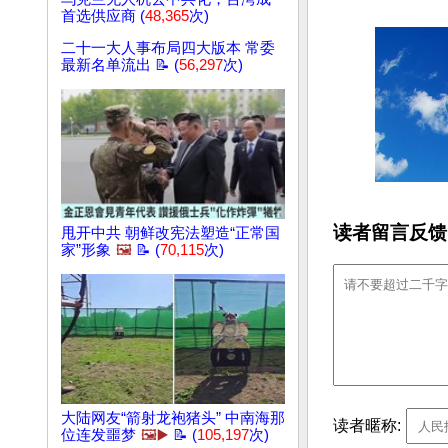
首选供应商 (
48,365
次)
二十一大人事布局四大版本 常委
最新名单流出 📝 (
56,297
次)
读者留言反馈
甩开中共 朝鲜改宪法塑造“正常国
家”形象
🖼️
📝 (
70,115
次)
大陆网友“箭射龙袍猪头” 中南海那
读者暱称:
位连发噩梦
🖼️▶️
📝 (
105,197
次)