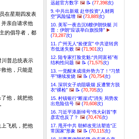
远超官方数字
🖼️
📝 (
77,398
次)
9. 中共出新规 赴华投资“人财两
员在星期四发表
空”风险猛增
🖼️
(
73,889
次)
，并亲自请求他
10. 美军一夜击沉6艘伊朗快艇 川
普：伊朗“应该举白旗投降”
▶️
主的倡导者，都
(
73,287
次)
11. 广州无人“捡便宜” 中共逆转房
市低迷失败
🖼️
(
71,901
次)
12. 陆专家打脸党魁:“共同富裕”有
，对川普总统表示
结构性问题
🖼️
📝 (
71,575
次)
并救他，只能是
13. 一觉醒来成境外势力了！“习禁
平”继续发烧
🖼️
📝 (
70,754
次)
14. 深圳女子劝阻吸烟 反遭警方脱
衣“裸检”
🖼️
📝 (
70,705
次)
杀了他，就把他
15. 村镇银行“断崖式”消失 局势发
出危险信号
🖼️
(
70,608
次)


16. 习近平添新绰号“伟大剁首”李
彦宏也反了？
🖼️
(
70,476
次)
送上飞机，把他
17. 甩开中共 朝鲜改宪法塑造“正
常国家”形象
🖼️
📝 (
70,115
次)