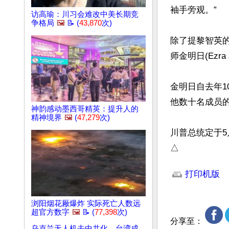
袖手旁观。”

访高瑜：川习会难改中美长期竞
争格局
🖼️
📝 (
43,870
次)
除了提黎智英
师金明日(Ezr
金明日自去年
他数十名成员的
神韵感动墨西哥精英：提升人的
精神境界
🖼️
(
47,279
次)
川普总统定于5
△
文章网址: http://w
打印机版
浏阳烟花厰爆炸 实际死亡人数远
超官方数字
🖼️
📝 (
77,398
次)
分享至：
乌克兰无人机去中共化，台湾成