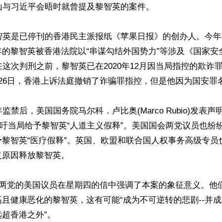
山与习近平会晤时就曾提及黎智英的案件。

智英是已停刊的香港民主派报纸《苹果日报》的创办人。今年
年的黎智英被香港法院以“串谋勾结外国势力”等涉及《国家安
在这次判刑之前，黎智英已在2020年12月因当局指控的欺诈
26日，香港上诉法庭撤销了诈骗罪指控，但是他因为国安罪名
监禁后，美国国务院马尔科．卢比奥(Marco Rubio)发表
呼吁当局给予黎智英“人道主义假释”。美国国会两党议员也纷
予黎智英“医疗假释”。英国、欧盟和联合国人权事务高级专员
原因释放黎智英。

院两党的美国议员在星期四的信中强调了本案的象征意义。他
且健康恶化的黎智英，这有可能“成为不可逆转的悲剧--并
超香港之外”。
