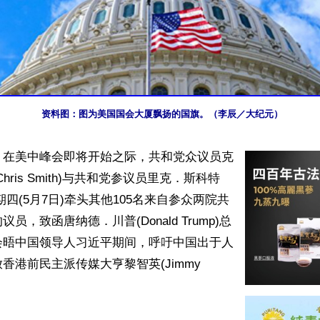
资料图：图为美国国会大厦飘扬的国旗。（李辰／大纪元）
】在美中峰会即将开始之际，共和党众议员克
hris Smith)与共和党参议员里克．斯科特
tt)星期四(5月7日)牵头其他105名来自参众两院共
员，致函唐纳德．川普(Donald Trump)总
会晤中国领导人习近平期间，呼吁中国出于人
香港前民主派传媒大亨黎智英(Jimmy 