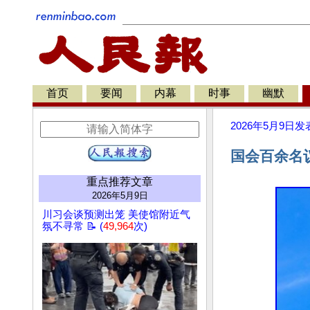
首页
要闻
内幕
时事
幽默
2026年5月9日
发
国会百余名
重点推荐文章
2026年5月9日
川习会谈预测出笼 美使馆附近气
氛不寻常 📝 (
49,964
次)