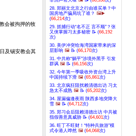
非洲声名大噪
🖼️
📝 (
66,330
次)
28. 郑丽文北京之行由谁买单？中
国房地产骗局坑了谁？
🖼️▶️
(
66,214
次)
教会被拘押的牧
29. 抓捕行动“名不正 言不顺”？张
又侠掌握习太多秘密 📝 (
66,192
次)
30. 美伊冲突给海湾国家带来的深
层影响
🖼️
📝 (
66,170
次)
明日及锡安教会其
31. 中共称“躺平”涉境外黑手 引发
群讽
🖼️
📝 (
66,156
次)
32. 今年第一季吸收外资台湾上升
中国持续下滑
🖼️
(
65,861
次)
33. 北京疯狂阻扰赖清德出访 习太
急太不成熟
🖼️
📝 (
65,202
次)
34. 屋漏偏逢夜雨 陕西多地突降大
雪
🖼️
📝 (
64,712
次)
35. 郑习会后阻赖清德出访 中共被
指假善意真威胁 📝 (
64,601
次)
36. 旺丁不旺财！“特种兵旅游”模
式令港人哗然
🖼️
(
64,068
次)