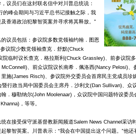
导，议员们在这封联名信中对川普总统说：
举行的峰会期间与习近平总书记接触之际，我
及香港政治犯黎智英案并寻求将其释放。”

名的议员包括：参议院多数党领袖约翰．图恩
ne)、参议院少数党领袖查克．舒默(Chuck 
、参议院临时议长查克．格拉斯利(Chuck Grassley)、前参
h McConnell)、前众议院议长南希．佩洛西(Nancy Pelos
施(James Risch)、参议院外交委员会首席民主党成员珍妮．
、国会暨行政当局中国委员会主席丹．沙利文(Dan Sullivan)
．穆勒纳尔(John Moolenaar)，众议院中国问题特设委
Khanna)，等等。

在接受保守派基督教新闻频道Salem News Channel采
提起黎智英案。川普表示：“我会在中国提出这个问题。”他还