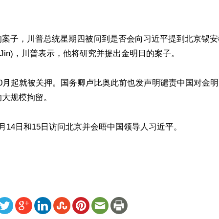
的案子，川普总统星期四被问到是否会向习近平提到北京锡安
a Jin)，川普表示，他将研究并提出金明日的案子。

10月起就被关押。国务卿卢比奥此前也发声明谴责中国对金
大规模拘留。

月14日和15日访问北京并会晤中国领导人习近平。

ww.renminbao.com/rmb/articles/2026/5/9/95152.html