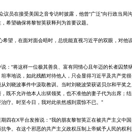
众议员在接受美国之音专访时披露，他曾“广泛”向行政当局
，希望确保将黎智英获释列为首要议题。

心希望，在面对面会晤时，总统能直视习近平的双眼，对他说
中说：“将这样一位极其善良、富有同情心且年迈的长者囚禁
？坦率地说，如此残酷对待他人，只会显得习近平及共产党很
能从刘晓波事件中汲取教训。当时刘晓波荣获诺贝尔和平奖之
磨，既不允许他本人出狱领奖，也不准他的妻子代为出席；结
治疗。时至今日，我对此依然感到震惊不已。”

星期四在X平台发推说：“我的朋友黎智英正在被共产主义中
而抗争。在这个邪恶的共产主义政权压制上帝赋予人民的权利