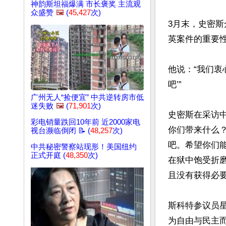
神韵斯坦福爆满 市长褒奖 主流观
众盛赞
🖼️
(
45,427
次)
3月末，史密斯
英案件的重要性
他说：“我们衷
吧’”

广州无人“捡便宜” 中共逆转房市低
迷失败
🖼️
(
71,901
次)
史密斯在采访
彩电销量跌回10年前 近2000家电
你们带来什么
视台濒临倒闭 📝 (
48,257
次)
吧。希望你们
中共秘密警察站现形！美国纽约
正式开庭 (
48,350
次)
在狱中饱受折
且没有获得必要
斯科特参议员
为自由与民主