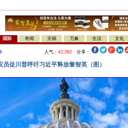
国际
奇闻
灾祸
万象
生活
文化
人气：
42,382
分享：
表
议员促川普呼吁习近平释放黎智英（图）