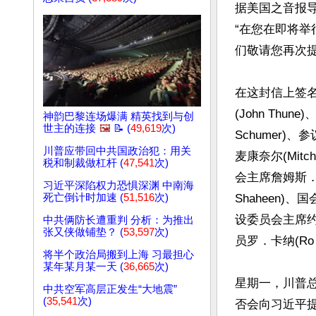
据美国之音报
“在您在即将
们敬请您再次提
在这封信上签
(John Thu
神韵巴黎连场爆满 精英找到与创
世主的连接
🖼️
📝 (
49,619
次)
Schumer)
川普应带回中共国政治犯：用关
麦康奈尔(Mitc
税和制裁做杠杆 (
47,541
次)
会主席詹姆斯．里
习近平深陷权力恐惧深渊 中南海
死亡倒计时加速 (
51,516
次)
Shaheen)
设委员会主席约翰
中共俩防长遭重判 分析：为推出
张又侠做铺垫？ (
53,597
次)
员罗．卡纳(Ro 
将半个政治局搬到上海 习最担心
某年某月某一天 (
36,665
次)
星期一，川普总统
中共空军高层正发生“大地震”
(
35,541
次)
否会向习近平