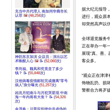
据大纪元报导
充当中共代理人 南加州华裔市长
认罪
🖼️
(
48,258
次)
进行，观众原
却突然高声以仇
全球退党服务
正在举办一年
展现“真、善、
神韵东京加演 众议员：演出以艺
客众多。

术唤醒人心
🖼️
📝 (
52,060
次)
李尚福、魏凤和究竟贪了多少
钱？ 📝 (
55,848
次)
“观众正在津
汉他病毒疫情邮轮完成撤离“零号
饰物乱扔、损
病人”身分曝光 (
51,257
次)
警察合力将歹徒
凶兆月犯南斗与月犯哭星现 中南
海一年内将有大丧？ 📝 (
54,326
次)
余茂春：川普应拒绝中共虚伪的