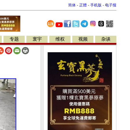
简体
-
正體
-
手机版
-
电子报
专题
寰宇
维权
视频
杂谈