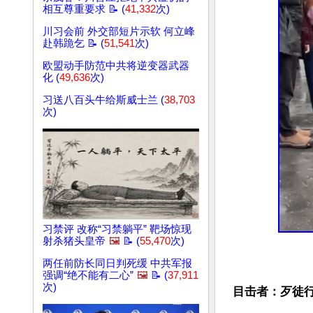
相互尊重要求 📝 (
41,332
次)
川习会前 外交部短片示软 何立峰
赴韩跪乞 📝 (
51,541
次)
欧盟动手防范中共将逆变器武器
化 (
49,636
次)
习送八百头牛给斯威士兰 (
38,703
次)
习禁评 改称“习禁躺平” 靶场惊现
射杀猪头皇帝
🖼️
📝 (
55,470
次)
两任前防长同日判死缓 中共军报
强调“绝不能有二心”
🖼️
📝 (
37,911
次)
目击者：歹徒