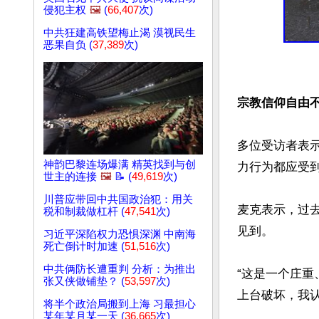
侵犯主权
🖼️
(
66,407
次)
中共狂建高铁望梅止渴 漠视民生
恶果自负 (
37,389
次)
宗教信仰自由
多位受访者表
神韵巴黎连场爆满 精英找到与创
力行为都应受到
世主的连接
🖼️
📝 (
49,619
次)
川普应带回中共国政治犯：用关
麦克表示，过
税和制裁做杠杆 (
47,541
次)
见到。

习近平深陷权力恐惧深渊 中南海
死亡倒计时加速 (
51,516
次)
中共俩防长遭重判 分析：为推出
“这是一个庄
张又侠做铺垫？ (
53,597
次)
上台破坏，我认
将半个政治局搬到上海 习最担心
某年某月某一天 (
36,665
次)