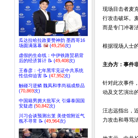
现场目击者麦
行攻击破坏。
而是专门冲著法
瓜达拉哈拉政要赞神韵 墨西哥16
根据现场人士
场圆满落幕
🖼️
(
49,256
次)
虚假的生命线：中伊铁路贸易背
后的经济算计 📝 (
49,408
次)
主办方：事件非
王春彦：七年黑牢见证中共系统
性信仰迫害 📝 (
47,952
次)
针对此次事件
触碰习逆鳞 魏凤和李尚福成祭品
(
70,869
次)
动及文艺演出的
中国籍男拥大批军火 引爆泰国国
安疑虑 (
50,842
次)
汪志远指出，
川习会谈预测出笼 美使馆附近气
力攻击和辱骂法
氛不寻常 📝 (
49,964
次)