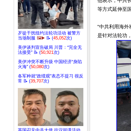
他表示，中共
等方式延伸至国
“中共利用海外
歹徒干扰纽约法轮功活动 被警方
当场制服
🖼️▶️
📝 (
45,052
次)
美伊谈判宣告破局 川普：“完全无
法接受” 📝 (
50,921
次)
美伊冲突不断升级 中国经济“身陷
火海” (
50,080
次)
各军种就“政绩观”表态不提习 很反
常 📝 (
39,707
次)
英国召见中共大使 抗议间谍活动