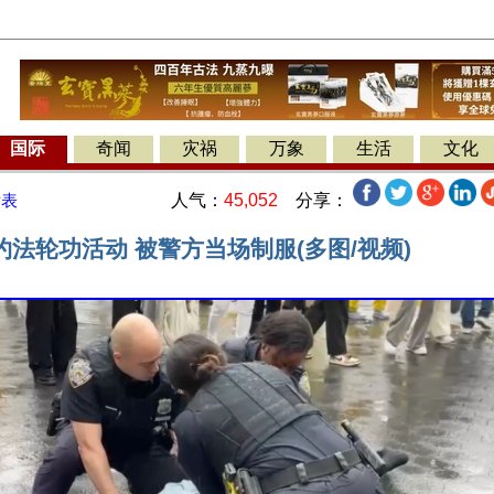
国际
奇闻
灾祸
万象
生活
文化
人气：
45,052
分享：
发表
法轮功活动 被警方当场制服(多图/视频)