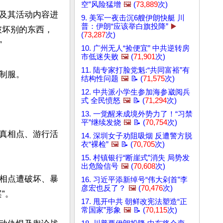
空”风险猛增
🖼️
(
73,889
次)
及其活动内容进
9. 美军一夜击沉6艘伊朗快艇 川
普：伊朗“应该举白旗投降”
▶️
破坏别的东西，
(
73,287
次)


10. 广州无人“捡便宜” 中共逆转房
市低迷失败
🖼️
(
71,901
次)
11. 陆专家打脸党魁:“共同富裕”有
服。

结构性问题
🖼️
📝 (
71,575
次)
12. 中共派小学生参加海参崴阅兵
式 全民愤怒
🖼️
📝 (
71,294
次)
13. 一觉醒来成境外势力了！“习禁
平”继续发烧
🖼️
📝 (
70,754
次)
真相点、游行活
14. 深圳女子劝阻吸烟 反遭警方脱
衣“裸检”
🖼️
📝 (
70,705
次)
15. 村镇银行“断崖式”消失 局势发
出危险信号
🖼️
(
70,608
次)
相点遭破坏、暴
16. 习近平添新绰号“伟大剁首”李
彦宏也反了？
🖼️
(
70,476
次)
。

17. 甩开中共 朝鲜改宪法塑造“正
常国家”形象
🖼️
📝 (
70,115
次)