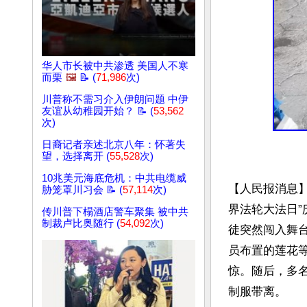
华人市长被中共渗透 美国人不寒
而栗
🖼️
📝 (
71,986
次)
川普称不需习介入伊朗问题 中伊
友谊从幼稚园开始？ 📝 (
53,562
次)
日裔记者亲述北京八年：怀著失
望，选择离开 (
55,528
次)
10兆美元海底危机：中共电缆威
【人民报消息】
胁笼罩川习会 📝 (
57,114
次)
界法轮大法日
传川普下榻酒店警车聚集 被中共
制裁卢比奥随行 (
54,092
次)
徒突然闯入舞
员布置的莲花
惊。随后，多
制服带离。
