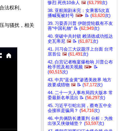
惨烈 死伤10余人
🖼️
(
63,799
次)
合法权利。

38. 亚航闹剧未完：女乘客5次直
播喊冤被封号
🖼️▶️
📝 (
63,620
次)
39. 习耍弄川普 伊朗货轮载有不友
压与骚扰，相关
善“中国礼物” 📝 (
62,949
次)
40. 突破中共封锁 赖清德成功抵达
史瓦蒂尼
🖼️
📝 (
61,871
次)
41. 川习会三大议题浮上台面 台湾
居首位
🖼️
(
61,491
次)
42. 白宫记者晚宴爆枪响 川普公布
枪手照及相关视频
🖼️▶️
📝
(
60,515
次)
43. 中共“蓝金黄”渗透美政界 地方
政要成猎物
🖼️
📝 (
57,172
次)
44. 二十一大人事布局四大版本 常
委最新名单流出 📝 (
56,297
次)
45. 习近平引蛇出洞，蔡奇五中全
会接班是骗局？ (
54,716
次)
46. 中共俩防长遭重判 分析：为推
出张又侠做铺垫？ (
53,597
次)