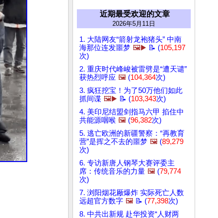
近期最受欢迎的文章
2026年5月11日
1. 大陆网友“箭射龙袍猪头” 中南
海那位连发噩梦
🖼️▶️
📝 (
105,197
次)
2. 重庆时代峰峻被雷劈是“遭天谴”
获热烈呼应
🖼️
(
104,364
次)
3. 疯狂挖宝！为了50万他们如此
抓间谍
🖼️▶️
📝 (
103,343
次)
4. 美印尼结盟剑指马六甲 掐住中
共能源咽喉
🖼️
(
96,382
次)
5. 逃亡欧洲的新疆警察：“再教育
营”是挥之不去的噩梦
🖼️
(
89,279
次)
6. 专访新唐人钢琴大赛评委主
席：传统音乐的力量
🖼️
(
79,774
次)
7. 浏阳烟花厰爆炸 实际死亡人数
远超官方数字
🖼️
📝 (
77,398
次)
8. 中共出新规 赴华投资“人财两