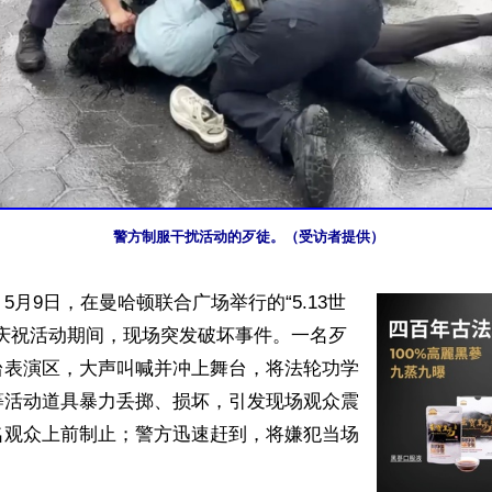
警方制服干扰活动的歹徒。（受访者提供）
5月9日，在曼哈顿联合广场举行的“5.13世
”庆祝活动期间，现场突发破坏事件。一名歹
台表演区，大声叫喊并冲上舞台，将法轮功学
等活动道具暴力丢掷、损坏，引发现场观众震
名观众上前制止；警方迅速赶到，将嫌犯当场