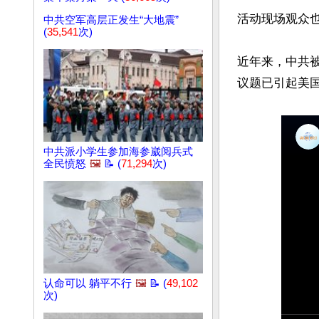
活动现场观众
中共空军高层正发生“大地震”
(
35,541
次)
近年来，中共
中共派小学生参加海参崴阅兵式
全民愤怒
🖼️
📝 (
71,294
次)
认命可以 躺平不行
🖼️
📝 (
49,102
次)