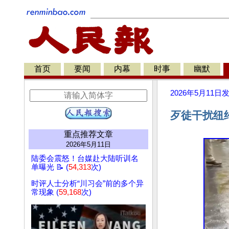
首页
要闻
内幕
时事
幽默
2026年5月11日
歹徒干扰纽约
重点推荐文章
2026年5月11日
陆委会震怒！台媒赴大陆听训名
单曝光 📝 (
54,313
次)
时评人士分析“川习会”前的多个异
常现象 (
59,168
次)