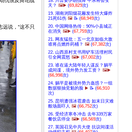
动仇恨及舆论战
18. 川普要伊朗投降 中东将会变
天？
🖼️▶️
(
69,829
次)
19. 湖南浏阳烟花厰发生特大爆炸
21死61伤
🖼️
📝 (
68,949
次)
20. 中国网络热传：90%小县城正
志远说，“这不只
在消失
🖼️▶️
(
67,759
次)
21. 网友猛批：五一北京如临大敌
谁将点燃炸药桶？
🖼️
(
67,382
次)
22. 山西原村支书用铲车活埋村民
引全网震怒
🖼️▶️
(
67,002
次)
23. 谁在逼大陆年轻人谋反？躺平
成间谍，境外势力发工资？
🖼️▶️
(
66,998
次)
24. 躺平是被境外势力蛊惑？一组
数据狠抽党魁的脸
▶️
📝 (
66,910
次)
25. 昆明遭强冰雹袭击 如末日灾难
般场面吓人
🖼️
(
66,752
次)
26. 受经济寒冬冲击 去年339万家
餐饮店停业
🖼️▶️
(
66,569
次)
27. 英国召见中共大使 抗议间谍活