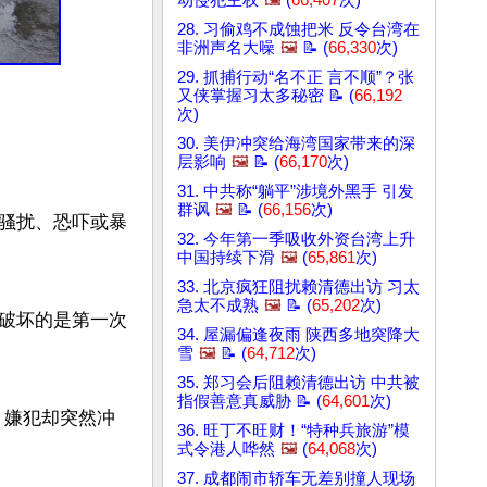
动侵犯主权
🖼️
(
66,407
次)
28. 习偷鸡不成蚀把米 反令台湾在
非洲声名大噪
🖼️
📝 (
66,330
次)
29. 抓捕行动“名不正 言不顺”？张
又侠掌握习太多秘密 📝 (
66,192
次)
30. 美伊冲突给海湾国家带来的深
层影响
🖼️
📝 (
66,170
次)
31. 中共称“躺平”涉境外黑手 引发
群讽
🖼️
📝 (
66,156
次)
骚扰、恐吓或暴
32. 今年第一季吸收外资台湾上升
中国持续下滑
🖼️
(
65,861
次)
33. 北京疯狂阻扰赖清德出访 习太
急太不成熟
🖼️
📝 (
65,202
次)
破坏的是第一次
34. 屋漏偏逢夜雨 陕西多地突降大
雪
🖼️
📝 (
64,712
次)
35. 郑习会后阻赖清德出访 中共被
指假善意真威胁 📝 (
64,601
次)
。嫌犯却突然冲
36. 旺丁不旺财！“特种兵旅游”模
式令港人哗然
🖼️
(
64,068
次)
37. 成都闹市轿车无差别撞人现场