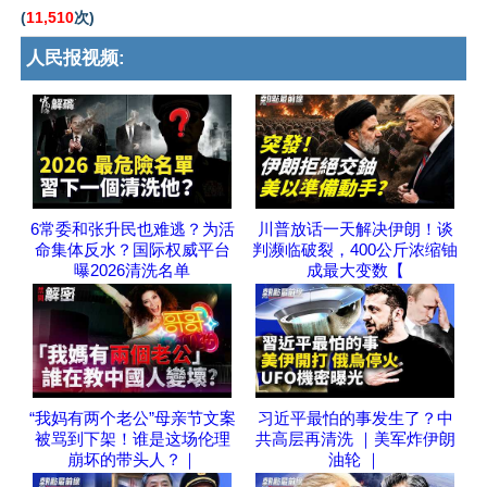
(
11,510
次)
人民报视频:
6常委和张升民也难逃？为活
川普放话一天解决伊朗！谈
命集体反水？国际权威平台
判濒临破裂，400公斤浓缩铀
曝2026清洗名单
成最大变数【
“我妈有两个老公”母亲节文案
习近平最怕的事发生了？中
被骂到下架！谁是这场伦理
共高层再清洗 ｜美军炸伊朗
崩坏的带头人？｜
油轮 ｜