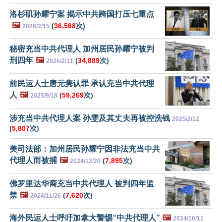
洛杉矶孙耀宁案 揭示中共跨国打压七重点
🖼️
(
36,568
次)
2026/2/15
秘密充当中共代理人 加州居民孙耀宁被判
刑四年
🖼️
(
34,889
次)
2026/2/11
前民运人士唐元隽认罪 承认充当中共代理
人
🖼️
(
59,269
次)
2025/9/18
涉充当中共代理人案 孙雯及其丈夫再被控洗钱
2025/2/12
(
5,807
次)
美司法部：加州居民孙耀宁因非法充当中共
代理人而被捕
🖼️
(
7,895
次)
2024/12/20
佛罗里达华裔充当中共代理人 被判四年监
禁
🖼️
(
7,620
次)
2024/11/26
海外民运人士呼吁加拿大警惕“中共代理人”
🖼️
2024/10/11