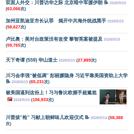
双面人外交：川普访华之际 北京暗中军援伊朗 📝
2026/5/15
(
63,066
次)
加州亚凯迪亚市长认罪 揭开中共海外统战黑手
2026/5/15
(
58,627
次)
卢比奥：美对台政策没有改变 黎智英案被提及
2026/5/15
(
59,765
次)
天下奇谭 (559) 华山道士
(
27,889
次)
2026/5/15
川习会李强“被低调” 彭丽媛隐身 习近平靠美国资助上大学
📝
(
65,231
次)
2026/5/15
被美国逼到这份上！习与鲁比欧握手超尴尬
🖼️
(
106,933
次)
2026/5/15
川普拔“枪” 习献上朝鲜味儿欢迎仪式 📝
(
58,368
2026/5/14
次)