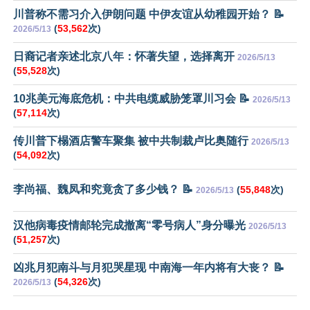
川普称不需习介入伊朗问题 中伊友谊从幼稚园开始？ 📝
(
53,562
次)
2026/5/13
日裔记者亲述北京八年：怀著失望，选择离开
2026/5/13
(
55,528
次)
10兆美元海底危机：中共电缆威胁笼罩川习会 📝
2026/5/13
(
57,114
次)
传川普下榻酒店警车聚集 被中共制裁卢比奥随行
2026/5/13
(
54,092
次)
李尚福、魏凤和究竟贪了多少钱？ 📝
(
55,848
次)
2026/5/13
汉他病毒疫情邮轮完成撤离“零号病人”身分曝光
2026/5/13
(
51,257
次)
凶兆月犯南斗与月犯哭星现 中南海一年内将有大丧？ 📝
(
54,326
次)
2026/5/13