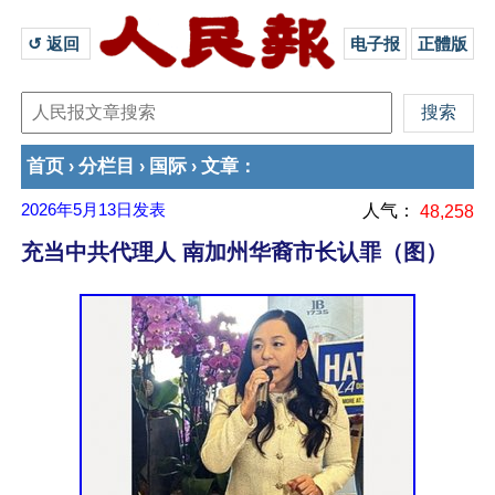
↺ 返回 
电子报
正體版
首页
分栏目
国际
文章
›
›
›
：
2026年5月13日
发表
人气：
48,258
充当中共代理人 南加州华裔市长认罪（图）