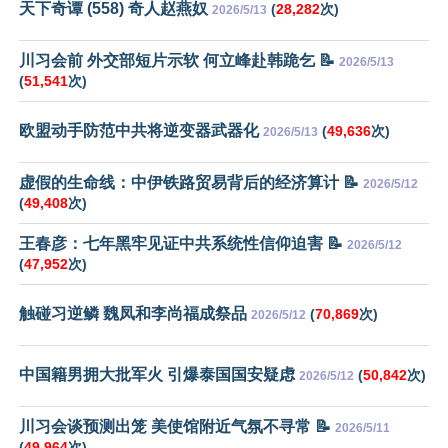
天下奇谭 (558) 奇人赵燕奴
(
28,282
次)
2026/5/13
川习会前 外交部短片示软 何立峰赴韩跪乞 📝
2026/5/13
(
51,541
次)
欧盟动手防范中共将逆变器武器化
(
49,636
次)
2026/5/13
虚假的生命线：中伊铁路贸易背后的经济算计 📝
2026/5/12
(
49,408
次)
王春彦：七年黑牢见证中共系统性信仰迫害 📝
2026/5/12
(
47,952
次)
触碰习逆鳞 魏凤和李尚福成祭品
(
70,869
次)
2026/5/12
中国籍男拥大批军火 引爆泰国国安疑虑
(
50,842
次)
2026/5/12
川习会谈预测出笼 美使馆附近气氛不寻常 📝
2026/5/11
(
49,964
次)