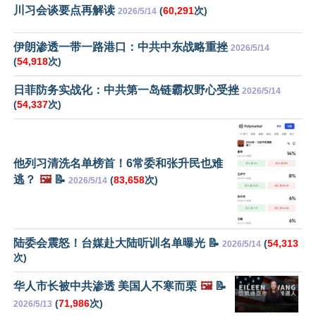
川习会谈要点再解读
(
60,291
次)
2026/5/14
伊朗渗透一带一路港口：中共中东战略重挫
2026/5/14
(
54,918
次)
日菲防务实战化：中共第一岛链霸权野心受挫
2026/5/14
(
54,337
次)
他列习清洗名单榜首！6常委和张升民也难
逃？
🖼️
📝
(
83,658
次)
2026/5/14
陆委会震怒！台媒赴大陆听训名单曝光 📝
(
54,313
2026/5/14
次)
华人市长被中共渗透 美国人不寒而栗
🖼️
📝
(
71,986
次)
2026/5/13