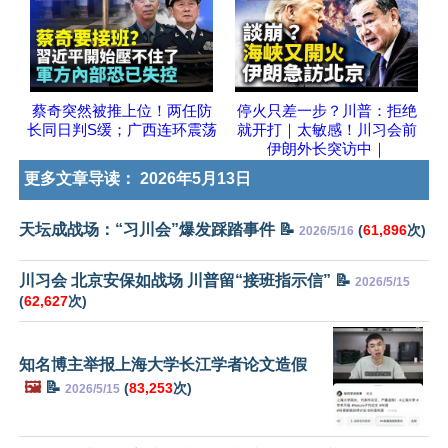
蔡奇突然被推上位！两任防
停火只差一步？川普：拒绝
长同日判S缓；广西连环震荡
就开打｜太敏感！川习会前
伊朗外长突访中｜
更多文章导读：
2026年5月13日
天坛成战场：“习川会”爆发踩踏事件 📝
(
61,896
次)
2026/5/16
川习会 北京安保如战场 川普留“接班指示信” 📝
2026/5/15
(
62,627
次)
知名博主举报上海大学长江学者论文造假
🖼️
📝
(
83,253
次)
2026/5/15