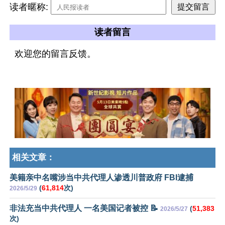
读者暱称:
读者留言
欢迎您的留言反馈。
相关文章：
美籍亲中名嘴涉当中共代理人渗透川普政府 FBI逮捕
(
61,814
次)
2026/5/29
非法充当中共代理人 一名美国记者被控 📝
(
51,383
2026/5/27
次)