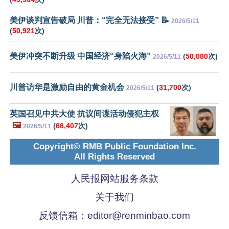
美伊谈判宣告破局 川普：“完全无法接受” 📝
2026/5/11
(
50,921
次)
美伊冲突不断升级 中国经济“身陷火海”
(
50,080
次)
2026/5/11
川普访华是激励自由的黄金机会
(
31,700
次)
2026/5/11
英国召见中共大使 抗议间谍活动侵犯主权
🖼️
(
66,407
次)
2026/5/11
Copyright© RMB Public Foundation Inc.
All Rights Reserved
人民报网站服务条款
关于我们
反馈信箱：
editor@renminbao.com