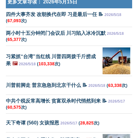
更多文章导读：
2026年5月15日
四件大事齐发 改朝换代在即 习是最后一任 📝
2026/5/18
(
67,093
次)
两小时十五分钟闭门会议后 川习陷入冰冷沉默
2026/5/18
(
65,377
次)
习紧抓“台湾”当红线 川普四两拨千斤捞成
果
🖼️
(
103,338
次)
2026/5/18
川普前脚走 普京急急到北京干什么 📝
(
63,338
次)
2026/5/18
中共个税反常高增长 贫富双杀时代悄然到来 📝
2026/5/17
(
60,575
次)
天下奇谭 (560) 女孩报恩
(
28,825
次)
2026/5/17