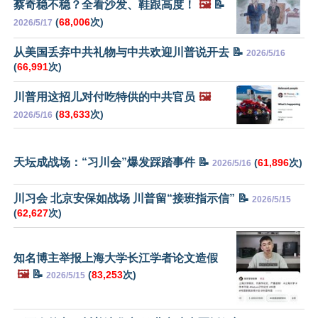
蔡奇稳不稳？全看沙发、鞋跟高度！
🖼️
📝
(
68,006
次)
2026/5/17
从美国丢弃中共礼物与中共欢迎川普说开去 📝
2026/5/16
(
66,991
次)
川普用这招儿对付吃特供的中共官员
🖼️
(
83,633
次)
2026/5/16
天坛成战场：“习川会”爆发踩踏事件 📝
(
61,896
次)
2026/5/16
川习会 北京安保如战场 川普留“接班指示信” 📝
2026/5/15
(
62,627
次)
知名博主举报上海大学长江学者论文造假
🖼️
📝
(
83,253
次)
2026/5/15