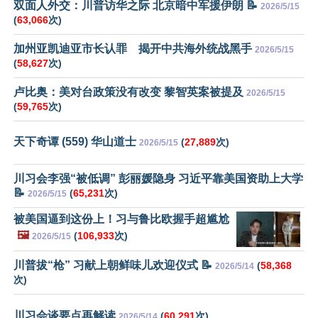
双面人外交：川普访华之际 北京暗中军援伊朗 📝
2026/5/15
(
63,066
次)
加州亚凯迪亚市长认罪 揭开中共海外统战黑手
2026/5/15
(
58,627
次)
卢比奥：美对台政策没有改变 黎智英案被提及
2026/5/15
(
59,765
次)
天下奇谭 (559) 华山道士
(
27,889
次)
2026/5/15
川习会李强“被低调” 彭丽媛隐身 习近平靠美国资助上大学
📝
(
65,231
次)
2026/5/15
被美国逼到这份上！习与鲁比欧握手超尴尬
🖼️
(
106,933
次)
2026/5/15
川普拔“枪” 习献上朝鲜味儿欢迎仪式 📝
(
58,368
2026/5/14
次)
川习会谈要点再解读
(
60,291
次)
2026/5/14