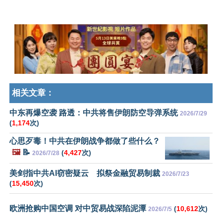
相关文章：
中东再爆空袭 路透：中共将售伊朗防空导弹系统
2026/7/29
(
1,174
次)
心思歹毒！中共在伊朗战争都做了些什么？
🖼️
📝
(
4,427
次)
2026/7/28
美剑指中共AI窃密疑云 拟祭金融贸易制裁
2026/7/23
(
15,450
次)
欧洲抢购中国空调 对中贸易战深陷泥潭
(
10,612
次)
2026/7/5