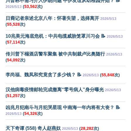
川普称不需习介入伊朗问题 中伊友谊从幼稚园开始？ 📝
(
53,562
次)
2026/5/13
日裔记者亲述北京八年：怀著失望，选择离开
2026/5/13
(
55,528
次)
10兆美元海底危机：中共电缆威胁笼罩川习会 📝
2026/5/13
(
57,114
次)
传川普下榻酒店警车聚集 被中共制裁卢比奥随行
2026/5/13
(
54,092
次)
李尚福、魏凤和究竟贪了多少钱？ 📝
(
55,848
次)
2026/5/13
汉他病毒疫情邮轮完成撤离“零号病人”身分曝光
2026/5/13
(
51,257
次)
凶兆月犯南斗与月犯哭星现 中南海一年内将有大丧？ 📝
(
54,326
次)
2026/5/13
天下奇谭 (558) 奇人赵燕奴
(
28,282
次)
2026/5/13