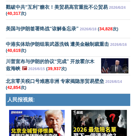
戳破中共“互利”糖衣！美贸易高官重批不公贸易
2026/6/24
(
40,317
次)
美国与伊朗签署终战“谅解备忘录”
(
34,828
次)
2026/6/18
中港实体助伊朗组装武器洗钱 遭美金融制裁重击
2026/6/16
(
40,619
次)
川普宣布与伊朗的协议“完成” 开放霍尔木
兹海峡
🖼️
(
39,937
次)
2026/6/15
北京零关税口号难惠非洲 专家揭隐形贸易壁垒
2026/6/14
(
42,854
次)
人民报视频: