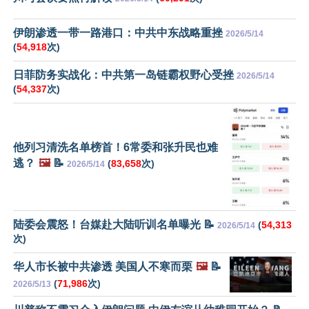
伊朗渗透一带一路港口：中共中东战略重挫
2026/5/14
(
54,918
次)
日菲防务实战化：中共第一岛链霸权野心受挫
2026/5/14
(
54,337
次)
他列习清洗名单榜首！6常委和张升民也难
逃？
🖼️
📝
(
83,658
次)
2026/5/14
陆委会震怒！台媒赴大陆听训名单曝光 📝
(
54,313
2026/5/14
次)
华人市长被中共渗透 美国人不寒而栗
🖼️
📝
(
71,986
次)
2026/5/13