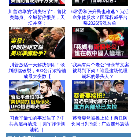
川普访华的“消失细节”：鲁比
6常委和张升民也难逃？为活
奥隐身、全城暂停恨美，天
命集体反水？国际权威平台
坛冲突：
曝2026清洗名单
川普放话一天解决伊朗！谈
“我妈有两个老公”母亲节文案
判濒临破裂，400公斤浓缩铀
被骂到下架！谁是这场伦理
成最大变数【
崩坏的带头人？｜
习近平最怕的事发生了？中
蔡奇突然被推上位！两任防
共高层再清洗 ｜美军炸伊朗
长同日判S缓；广西连环震荡
油轮 ｜