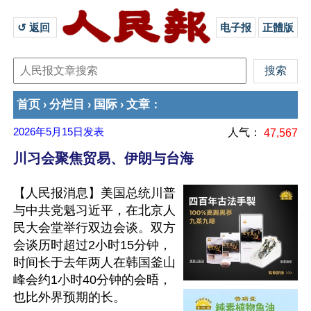
↺ 返回 
电子报
正體版
首页
分栏目
国际
文章
›
›
›
：
2026年5月15日
发表
人气：
47,567
川习会聚焦贸易、伊朗与台海
【人民报消息】美国总统川普
与中共党魁习近平，在北京人
民大会堂举行双边会谈。双方
会谈历时超过2小时15分钟，
时间长于去年两人在韩国釜山
峰会约1小时40分钟的会晤，
也比外界预期的长。
