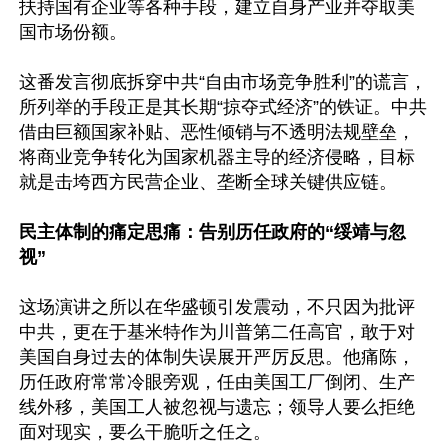
扶持国有企业等各种手段，建立自身产业并夺取美
国市场份额。

这番发言彻底拆穿中共“自由市场竞争胜利”的谎言，
所列举的手段正是其长期“掠夺式经济”的铁证。中共
借由巨额国家补贴、恶性倾销与不透明法规壁垒，
将商业竞争转化为国家机器主导的经济侵略，目标
就是击垮西方民营企业、垄断全球关键供应链。

民主体制的痛定思痛：告别历任政府的“绥靖与忽
视”
这场演讲之所以在华盛顿引发震动，不只因为批评
中共，更在于基米特作为川普第二任高官，敢于对
美国自身过去的体制失误展开严厉反思。他痛陈，
历任政府常常冷眼旁观，任由美国工厂倒闭、生产
线外移，美国工人被忽视与遗忘；领导人要么拒绝
面对现实，要么干脆听之任之。
