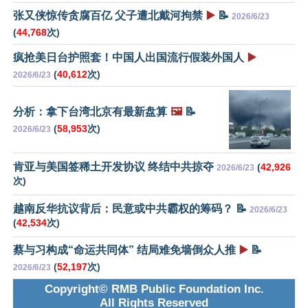
张又侠惊传贪腐百亿 父子遭北戴河拘禁
▶️
📝
2026/6/23
(
44,768
次)
疯抢美日台护照套！中国人出国流行假装外国人
▶️
(
40,612
次)
2026/6/23
分析：拿下台湾北京有最新盘算
🖼️
📝
(
58,953
次)
2026/6/23
肯亚与美国签稀土开发协议 终结中共掠夺
(
42,926
2026/6/23
次)
越南反华抗议背后：民意或中共霸权的筹码？ 📝
2026/6/23
(
42,534
次)
蔡与习构成“命运共同体” 结局难免墙倒众人推
▶️
📝
(
52,197
次)
2026/6/23
Copyright© RMB Public Foundation Inc.
All Rights Reserved