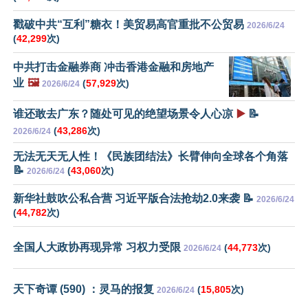
戳破中共“互利”糖衣！美贸易高官重批不公贸易
2026/6/24
(
42,299
次)
中共打击金融券商 冲击香港金融和房地产
业
🖼️
(
57,929
次)
2026/6/24
谁还敢去广东？随处可见的绝望场景令人心凉
▶️
📝
(
43,286
次)
2026/6/24
无法无天无人性！《民族团结法》长臂伸向全球各个角落
📝
(
43,060
次)
2026/6/24
新华社鼓吹公私合营 习近平版合法抢劫2.0来袭 📝
2026/6/24
(
44,782
次)
全国人大政协再现异常 习权力受限
(
44,773
次)
2026/6/24
天下奇谭 (590) ：灵马的报复
(
15,805
次)
2026/6/24