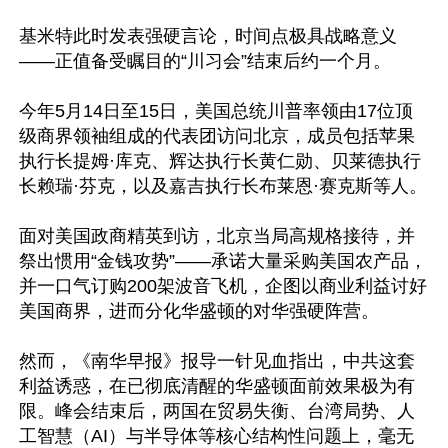
基米特此时发表强硬言论，时间点极具战略意义
——正值备受瞩目的“川习会”结束后约一个月。

今年5月14日至15日，美国总统川普率领由17位顶
级商界领袖组成的代表团访问北京，成员包括苹果
执行长提姆·库克、辉达执行长黄仁勋、贝莱德执行
长赖瑞·芬克，以及嘉吉执行长布莱恩·赛克斯等人。

面对美国政商精英到访，北京当局高规格接待，并
祭出惯用“金钱攻势”——承诺大量采购美国农产品，
并一口气订购200架波音飞机，企图以商业利益讨好
美国商界，进而分化华盛顿的对华强硬阵营。

然而，《南华早报》报导一针见血指出，中共这套
利益诱惑，在已彻底清醒的华盛顿面前效果极为有
限。峰会结束后，两国在贸易失衡、台湾局势、人
工智慧（AI）与半导体等核心结构性问题上，毫无