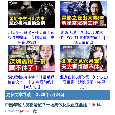
习近平生日出三件大事！官
内娱天塌了？顶流明星求工
媒造神翻车、美国重锤、中
作，横店群演惨状空前！ ｜#
使馆遭投影！｜
热点最前线
深圳到底有多惨？连最后退
北京四川6月飞雪！河北6.10
路都没了！【 热点最前线】
砸巨雹，沙漠暴雨50年罕
｜#人民报
见，
更多文章导读：
2026年6月24日
中国年轻人突然清醒？一场集体反叛正在蔓延！
▶️
📝
(
43,209
次)
2026/6/27