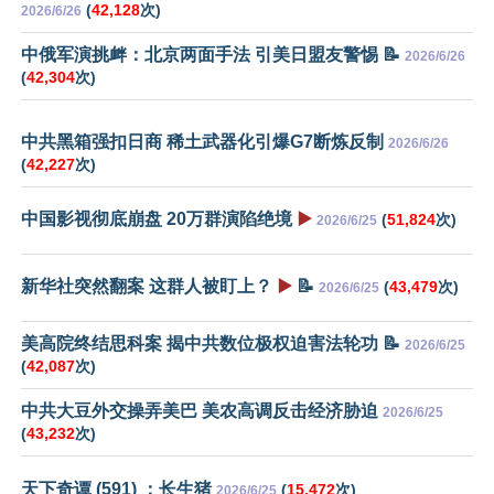
(
42,128
次)
2026/6/26
中俄军演挑衅：北京两面手法 引美日盟友警惕 📝
2026/6/26
(
42,304
次)
中共黑箱强扣日商 稀土武器化引爆G7断炼反制
2026/6/26
(
42,227
次)
中国影视彻底崩盘 20万群演陷绝境
▶️
(
51,824
次)
2026/6/25
新华社突然翻案 这群人被盯上？
▶️
📝
(
43,479
次)
2026/6/25
美高院终结思科案 揭中共数位极权迫害法轮功 📝
2026/6/25
(
42,087
次)
中共大豆外交操弄美巴 美农高调反击经济胁迫
2026/6/25
(
43,232
次)
天下奇谭 (591) ：长生猪
(
15,472
次)
2026/6/25