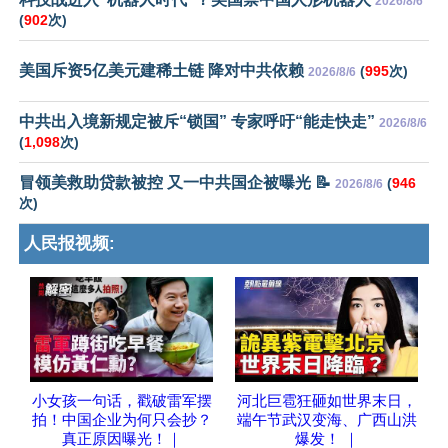
2026/8/6
(
902
次)
美国斥资5亿美元建稀土链 降对中共依赖
(
995
次)
2026/8/6
中共出入境新规定被斥“锁国” 专家呼吁“能走快走”
2026/8/6
(
1,098
次)
冒领美救助贷款被控 又一中共国企被曝光 📝
(
946
2026/8/6
次)
人民报视频:
小女孩一句话，戳破雷军摆
河北巨雹狂砸如世界末日，
拍！中国企业为何只会抄？
端午节武汉变海、广西山洪
真正原因曝光！｜
爆发！ ｜