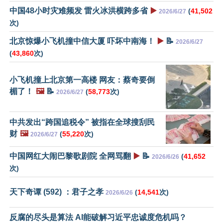
中国48小时灾难频发 雷火冰洪横跨多省
▶️
(
41,502
2026/6/27
次)
北京惊爆小飞机撞中信大厦 吓坏中南海！
▶️
📝
2026/6/27
(
43,860
次)
小飞机撞上北京第一高楼 网友：蔡奇要倒
楣了！
🖼️
📝
(
58,773
次)
2026/6/27
中共发出“跨国追税令” 被指在全球搜刮民
财
🖼️
(
55,220
次)
2026/6/27
中国网红大闹巴黎歌剧院 全网骂翻
▶️
📝
(
41,652
2026/6/26
次)
天下奇谭 (592) ：君子之孝
(
14,541
次)
2026/6/26
反腐的尽头是算法 AI能破解习近平忠诚度危机吗？