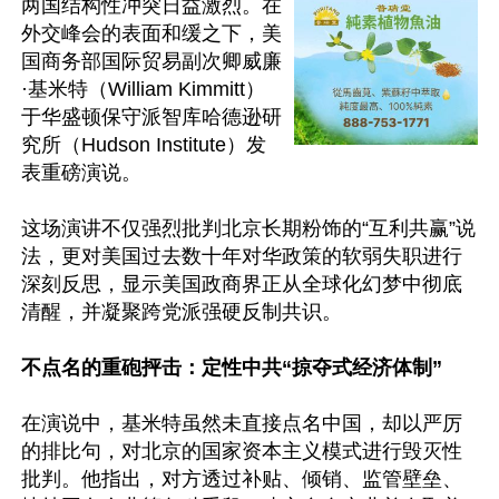
两国结构性冲突日益激烈。在
外交峰会的表面和缓之下，美
国商务部国际贸易副次卿威廉
·基米特（William Kimmitt）
于华盛顿保守派智库哈德逊研
究所（Hudson Institute）发
表重磅演说。

这场演讲不仅强烈批判北京长期粉饰的“互利共赢”说
法，更对美国过去数十年对华政策的软弱失职进行
深刻反思，显示美国政商界正从全球化幻梦中彻底
清醒，并凝聚跨党派强硬反制共识。

不点名的重砲抨击：定性中共“掠夺式经济体制”
在演说中，基米特虽然未直接点名中国，却以严厉
的排比句，对北京的国家资本主义模式进行毁灭性
批判。他指出，对方透过补贴、倾销、监管壁垒、