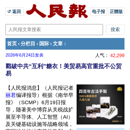
↺ 返回 
电子报
正體版
首页
分栏目
国际
文章
›
›
›
：
2026年6月24日
发表
人气：
42,299
戳破中共“互利”糖衣！美贸易高官重批不公贸
易
【人民报消息】（人民报记者
丽君
编译报导）根据《南华早
报》（SCMP）6月19日报
导，随著美中博弈从关税战扩
展至半导体、人工智慧（AI）
及关键基础设施等战略领域，