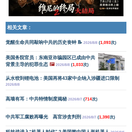
相关文章：
觉醒生命共同敲响中共的历史丧钟 📝
(
1,093
次)
2026/8/8
美国务院官员：东南亚诈骗园区已成由中共
背景主导的犯罪生态
🖼️
(
1,033
次)
2026/8/8
从水饺到锂电池：美国再将43家中企纳入涉疆进口限制
2026/8/8
高墙有耳：中共特情制度揭秘
(
714
次)
2026/8/7
中共军工腐败再曝光 高官涉贪判刑
(
1,390
次)
2026/8/7
科技战进入“机器人时代”？美国禁中国人形机器人