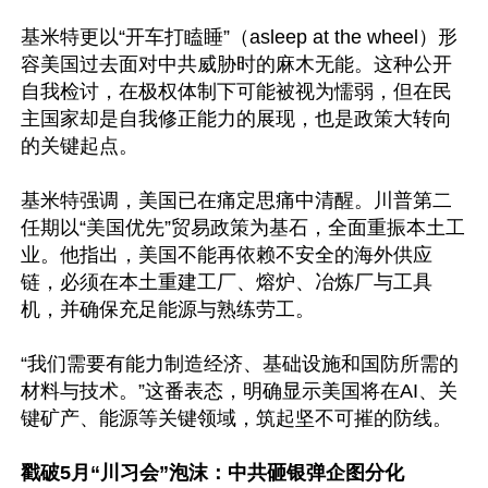
基米特更以“开车打瞌睡”（asleep at the wheel）形
容美国过去面对中共威胁时的麻木无能。这种公开
自我检讨，在极权体制下可能被视为懦弱，但在民
主国家却是自我修正能力的展现，也是政策大转向
的关键起点。

基米特强调，美国已在痛定思痛中清醒。川普第二
任期以“美国优先”贸易政策为基石，全面重振本土工
业。他指出，美国不能再依赖不安全的海外供应
链，必须在本土重建工厂、熔炉、冶炼厂与工具
机，并确保充足能源与熟练劳工。

“我们需要有能力制造经济、基础设施和国防所需的
材料与技术。”这番表态，明确显示美国将在AI、关
键矿产、能源等关键领域，筑起坚不可摧的防线。

戳破5月“川习会”泡沫：中共砸银弹企图分化