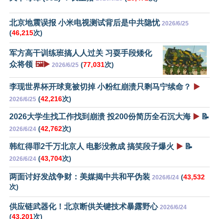
北京地震误报 小米电视测试背后是中共隐忧
2026/6/25
(
46,215
次)
军方高干训练班搞人人过关 习耍手段矮化
众将领
🖼️▶️
(
77,031
次)
2026/6/25
李现世界杯开球竟被切掉 小粉红崩溃只剩马宁续命？
▶️
(
42,216
次)
2026/6/25
2026大学生找工作找到崩溃 投200份简历全石沉大海
▶️
📝
(
42,762
次)
2026/6/24
韩红得罪2千万北京人 电影没救成 搞笑段子爆火
▶️
📝
(
43,704
次)
2026/6/24
两面讨好发战争财：美媒揭中共和平伪装
(
43,532
2026/6/24
次)
供应链武器化！北京断供关键技术暴露野心
2026/6/24
(
43,201
次)