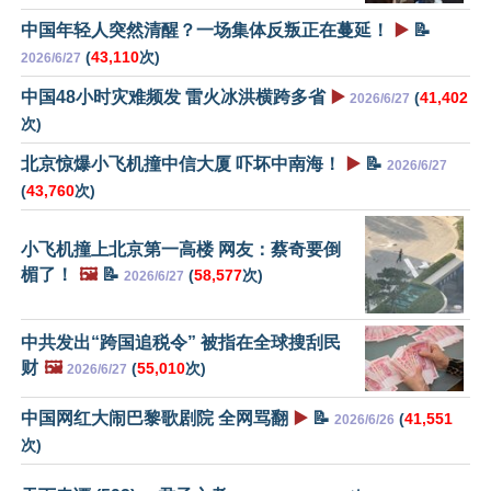
中国年轻人突然清醒？一场集体反叛正在蔓延！
▶️
📝
(
43,110
次)
2026/6/27
中国48小时灾难频发 雷火冰洪横跨多省
▶️
(
41,402
2026/6/27
次)
北京惊爆小飞机撞中信大厦 吓坏中南海！
▶️
📝
2026/6/27
(
43,760
次)
小飞机撞上北京第一高楼 网友：蔡奇要倒
楣了！
🖼️
📝
(
58,577
次)
2026/6/27
中共发出“跨国追税令” 被指在全球搜刮民
财
🖼️
(
55,010
次)
2026/6/27
中国网红大闹巴黎歌剧院 全网骂翻
▶️
📝
(
41,551
2026/6/26
次)