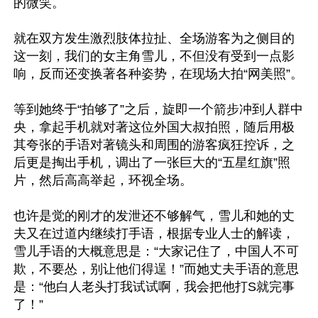
的微笑。

就在双方发生激烈肢体拉扯、全场游客为之侧目的
这一刻，我们的女主角雪儿，不但没有受到一点影
响，反而还变换著各种姿势，在现场大拍“网美照”。 

等到她终于“拍够了”之后，旋即一个箭步冲到人群中
央，拿起手机就对著这位外国大叔拍照，随后用极
其夸张的手语对著镜头和周围的游客疯狂控诉，之
后更是掏出手机，调出了一张巨大的“五星红旗”照
片，然后高高举起，环视全场。

也许是觉的刚才的发泄还不够解气，雪儿和她的丈
夫又在过道内继续打手语，根据专业人士的解读，
雪儿手语的大概意思是：“大家记住了，中国人不可
欺，不要怂，别让他们得逞！”而她丈夫手语的意思
是：“他白人老头打我试试啊，我会把他打S就完事
了！”
