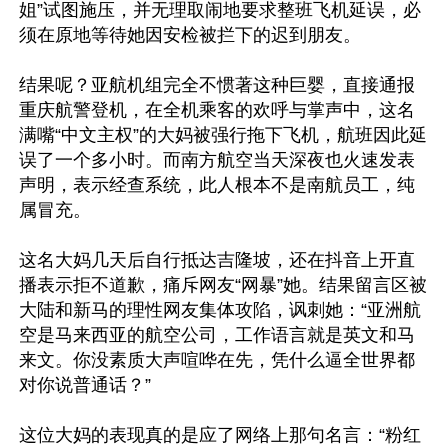
姐”试图施压，并无理取闹地要求整班飞机延误，必
须在原地等待她因安检被拦下的迟到朋友。

结果呢？亚航机组完全不惯著这种巨婴，直接通报
重庆航警登机，在全机乘客的欢呼与掌声中，这名
满嘴“中文主权”的大妈被强行拖下飞机，航班因此延
误了一个多小时。而南方航空当天深夜也火速发表
声明，表示经查系统，此人根本不是南航员工，纯
属冒充。

这名大妈几天后自行抵达吉隆坡，还在抖音上开直
播表示拒不道歉，痛斥网友“网暴”她。结果留言区被
大陆和新马的理性网友集体攻陷，讽刺她：“亚洲航
空是马来西亚的航空公司，工作语言就是英文和马
来文。你没素质大声喧哗在先，凭什么逼全世界都
对你说普通话？”

这位大妈的表现真的是应了网络上那句名言：“粉红