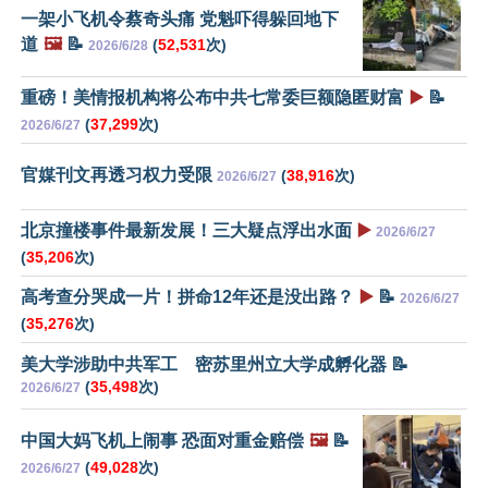
一架小飞机令蔡奇头痛 党魁吓得躲回地下
道
🖼️
📝
(
52,531
次)
2026/6/28
重磅！美情报机构将公布中共七常委巨额隐匿财富
▶️
📝
(
37,299
次)
2026/6/27
官媒刊文再透习权力受限
(
38,916
次)
2026/6/27
北京撞楼事件最新发展！三大疑点浮出水面
▶️
2026/6/27
(
35,206
次)
高考查分哭成一片！拼命12年还是没出路？
▶️
📝
2026/6/27
(
35,276
次)
美大学涉助中共军工 密苏里州立大学成孵化器 📝
(
35,498
次)
2026/6/27
中国大妈飞机上闹事 恐面对重金赔偿
🖼️
📝
(
49,028
次)
2026/6/27