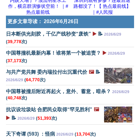
内娱天塌了？顶流明星求工
深圳到底有多惨？连最后退
作，横店群演惨状空前！ ｜#
路都没了！【 热点最前线】
热点最前线
｜#人民报
更多文章导读：
2026年6月26日
日本断供光刻胶，千亿产线秒变“废铁”
▶️
📝
2026/6/29
(
39,778
次)
中国尊撞机最新内幕！谁将第一个被追责？
▶️
2026/6/29
(
37,173
次)
与共产党共舞 委内瑞拉付出沉重代价
🖼️
📝
(
64,770
次)
2026/6/29
中国尊被撞后附近再起火，意外、蓄意，暗杀？
2026/6/29
(
40,748
次)
抗议设垃圾站 合肥民众取得“罕见胜利”
🖼️
▶️
📝
(
51,393
次)
2026/6/29
天下奇谭 (593) ：怪病
(
13,704
次)
2026/6/29