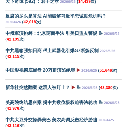
天下奇谭 (592) ：君子之孝
(
14,439
次)
2026/6/26
反腐的尽头是算法 AI能破解习近平忠诚度危机吗？
(
42,018
次)
2026/6/26
中俄军演挑衅：北京两面手法 引美日盟友警惕 📝
2026/6/26
(
42,195
次)
中共黑箱强扣日商 稀土武器化引爆G7断炼反制
2026/6/26
(
42,115
次)
中国影视彻底崩盘 20万群演陷绝境
▶️
(
51,646
次)
2026/6/25
新华社突然翻案 这群人被盯上？
▶️
📝
(
43,380
次)
2026/6/25
美高院终结思科案 揭中共数位极权迫害法轮功 📝
2026/6/25
(
41,976
次)
中共大豆外交操弄美巴 美农高调反击经济胁迫
2026/6/25
(
43,116
次)