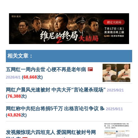
相关文章：
五网红一周内去世 心梗不再是老年病
🖼️
(
68,668
次)
2026/4/1
网红户晨风光速被封 中共大开“言论屠杀现场”
2025/9/21
(
76,388
次)
网红称中共犯台将捐5千万 出格言论引争议 📝
2025/9/11
(
43,826
次)
发视频惊现六四坦克人 爱国网红被封号网