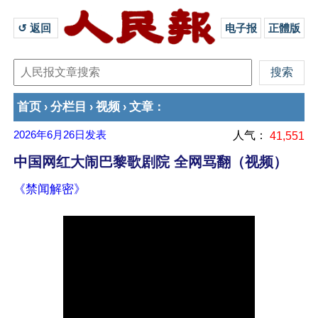
↺ 返回 
电子报
正體版
首页
分栏目
视频
文章
›
›
›
：
2026年6月26日
发表
人气：
41,551
中国网红大闹巴黎歌剧院 全网骂翻（视频）
《禁闻解密》