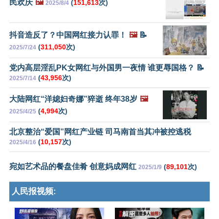
民欢庆
🖼️
(
151,613
次)
2025/8/4
抖音造反了？中国网红接力认罪！
🖼️
📝
(
311,050
次)
2025/7/24
党内高层淫乱PK女网红与外国男一夜情 谁更辱国格？ 📝
(
43,956
次)
2025/7/14
大陆网红“洋媳妇奇娜”猝逝 终年38岁
🖼️
(
4,994
次)
2025/4/25
北京整治“爱国”网红产业链 司马南首当其冲被控逃税
(
10,157
次)
2025/4/16
宛如艺术品的餐盘佳肴 创意妈成网红
(
89,101
次)
2025/1/9
人民报视频: