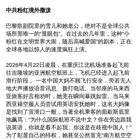
中共粉红境外撒泼
巴黎歌剧院里的雪儿和她老公，绝对不是全球公共
场所里唯一的“显眼包”。在过去的几年里，这种“小
粉红在文明世界大闹，随后高喊爱国”的剧本，正在
全球各地以惊人的速度疯狂上演。

2026年4月22日凌晨，在重庆江北机场准备起飞前
往吉隆坡的亚洲航空航班上，飞机已经进入起飞前
滑行阶段 。一名中国大妈不顾飞行安全，旁若无人
地大声播放语音讯息、拨打电话。当邻座的马来西
亚旅客好言相劝时，她竟在瞬间暴跳如雷。当马来
西亚籍空服人员尝试用英语安抚她时，这名大妈像
是找到了宣泄口一般，当著全机乘客的面歇斯底里
地飙骂：“为什么国际航班不说中文？你在旁边跟我
说英语，你就是看不起我、你这是在歧视中国人！”
为了彰显自己的特权，她甚至公然冒充“南方航空空