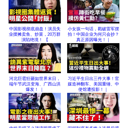
中国影视彻底崩盘！演员失
小女孩一句话，戳破雷军摆
业摆摊卖鱼、炒菜，20万群
拍！中国企业为何只会抄？
演陷绝境！ 【
真正原因曝光！｜
河北巨雹狂砸如世界末日，
习近平生日出三件大事！官
端午节武汉变海、广西山洪
媒造神翻车、美国重锤、中
爆发！ ｜
使馆遭投影！｜