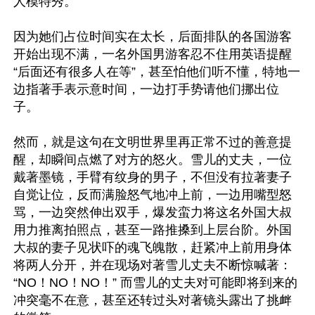
人模特秀。

因为她们占位时间实在太长，后面排队的各国游客
开始出现不满，一名外国男游客忍不住用英语提醒
“后面还有很多人在等”，甚至怕他们听不懂，特地一
边指著手表示意时间，一边打手势请他们挪出位
子。

然而，就是这句在文明世界里再正常不过的善意提
醒，却瞬间点燃了对方的怒火。雪儿的丈夫，一位
戴著墨镜，手臂有纹身的男子，不但没有拉著妻子
自觉让位，反而满脸怒气地冲上前，一边用嘴型怒
骂，一边突然伸出双手，爆发蛮力将这名外国大叔
用力推离拍照点，甚至一路推搡到上层台阶。外国
大叔的妻子见状吓的魂飞魄散，赶紧冲上前用身体
将两人分开，并在现场对著雪儿丈夫不断惊喊著：
“NO！NO！NO！” 而雪儿的丈夫对可能即将到来的
冲突毫不在意，甚至还转过头对著镜头露出了挑衅