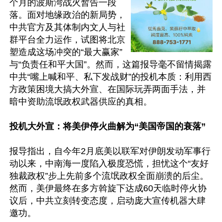
个月的波斯湾战火暂告一段
落。面对地缘政治的新局势，
中共官方及其体制内文人与社
群平台全力运作，试图将北京
塑造成这场冲突的“最大赢家”
与“负责任和平大国”。然而，这篇报导毫不留情揭露
中共“嘴上喊和平、私下发战财”的投机本质：利用西
方政策困境大搞大外宣、在国际玩弄两面手法，并
暗中资助流氓政权武器供应的真相。

投机大外宣：将美伊停火曲解为“美国帝国的衰落”
报导指出，自今年2月底美以联军对伊朗发动军事行
动以来，中南海一度陷入极度恐慌，担忧这个“友好
独裁政权”步上先前多个流氓政权全面崩溃的后尘。
然而，美伊最终在多方斡旋下达成60天临时停火协
议后，中共立刻转变态度，启动庞大宣传机器大肆
邀功。
