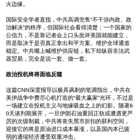
火边缘。

国际安全学者直指，中共高调兜售“不干涉内政、政
治解决”的秩序，但国际社会看得清楚：一个国家的
公信力，不是靠记者会上口头批评美国就能建立，
而是取决于是否真正拿出和平方案、维护全球通道
稳定。中共嘴上喊维护供应链，私下却纵容非法武
器贸易，完全是说一套、做一套。

政治投机终将面临反噬
这篇CNN深度报导以极具讽刺的笔调指出，中共在
美伊战争中费尽心机打造的“最大赢家”光环，不过是
一场建立在投机主义与地缘吸血之上的幻影。随著6
0天谈判期展开，一旦伊朗石油重回正轨或遭遇更严
厉的次级制裁，中共将丧失黑市折扣的获利空间，
迎接它的将是原油进口成本暴涨，以及国内本已疲
弱的通缩经济遭受双重冲击。
