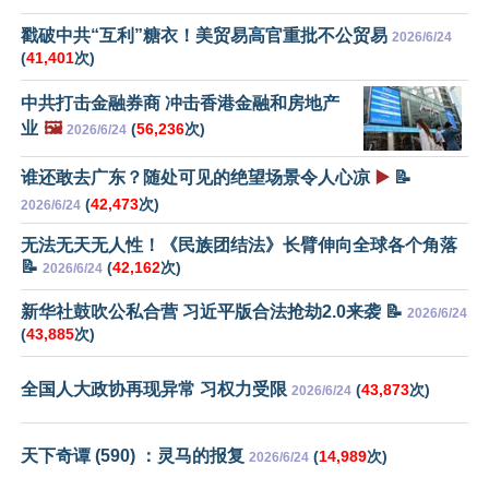
戳破中共“互利”糖衣！美贸易高官重批不公贸易
2026/6/24
(
41,401
次)
中共打击金融券商 冲击香港金融和房地产
业
🖼️
(
56,236
次)
2026/6/24
谁还敢去广东？随处可见的绝望场景令人心凉
▶️
📝
(
42,473
次)
2026/6/24
无法无天无人性！《民族团结法》长臂伸向全球各个角落
📝
(
42,162
次)
2026/6/24
新华社鼓吹公私合营 习近平版合法抢劫2.0来袭 📝
2026/6/24
(
43,885
次)
全国人大政协再现异常 习权力受限
(
43,873
次)
2026/6/24
天下奇谭 (590) ：灵马的报复
(
14,989
次)
2026/6/24