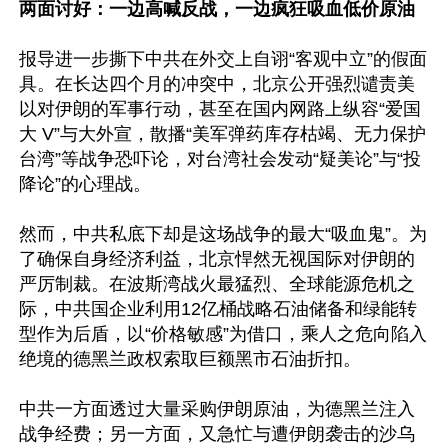
两面讨好：一边高喊反战，一边疯狂吸血低价原油
报导进一步撕下中共在外交上自诩“客观中立”的假面
具。在长达四个月的冲突中，北京公开强烈谴责美
以对伊朗的军事行动，甚至在国内网路上纵容“爱国
大 V”与大外宣，散播“美军弹药库存枯竭、无力保护
台湾”等战争恐吓论，对台湾社会发动“疑美论”与“投
降论”的心理战。

然而，中共私底下却是这场战争的最大“吸血鬼”。为
了确保自身经济利益，北京悍然无视国际对伊朗的
严厉制裁。在波斯湾战火最猛烈、全球能源危机之
际，中共国企业利用12亿桶战略石油储备和绿能转
型作为后盾，以“价格敏感”为借口，乘人之危向陷入
绝境的德黑兰政权索取巨额黑市石油折扣。

中共一方面透过大量采购伊朗原油，为德黑兰注入
战争经费；另一方面，又急忙与遭伊朗袭击的沙乌