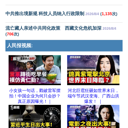
中共推出境新规 科技人员纳入行政限制
(
1,135
次)
2026/8/4
流亡藏人亲述中共同化政策 西藏文化危机加深
2026/8/4
(
706
次)
人民报视频:
小女孩一句话，戳破雷军摆
河北巨雹狂砸如世界末日，
拍！中国企业为何只会抄？
端午节武汉变海、广西山洪
真正原因曝光！｜
爆发！ ｜