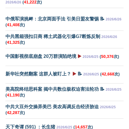
(
41,222
次)
2026/6/26
中俄军演挑衅：北京两面手法 引美日盟友警惕 📝
2026/6/26
(
41,408
次)
中共黑箱强扣日商 稀土武器化引爆G7断炼反制
2026/6/26
(
41,325
次)
中国影视彻底崩盘 20万群演陷绝境
▶️
(
50,376
次)
2026/6/25
新华社突然翻案 这群人被盯上？
▶️
📝
(
42,668
次)
2026/6/25
美高院终结思科案 揭中共数位极权迫害法轮功 📝
2026/6/25
(
41,190
次)
中共大豆外交操弄美巴 美农高调反击经济胁迫
2026/6/25
(
42,287
次)
天下奇谭 (591) ：长生猪
(
14,657
次)
2026/6/25