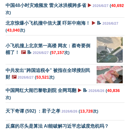
中国48小时灾难频发 雷火冰洪横跨多省
▶️
(
40,692
2026/6/27
次)
北京惊爆小飞机撞中信大厦 吓坏中南海！
▶️
📝
2026/6/27
(
43,040
次)
小飞机撞上北京第一高楼 网友：蔡奇要倒
楣了！
🖼️
📝
(
57,157
次)
2026/6/27
中共发出“跨国追税令” 被指在全球搜刮民
财
🖼️
(
53,521
次)
2026/6/27
中国网红大闹巴黎歌剧院 全网骂翻
▶️
📝
(
40,836
2026/6/26
次)
天下奇谭 (592) ：君子之孝
(
13,728
次)
2026/6/26
反腐的尽头是算法 AI能破解习近平忠诚度危机吗？