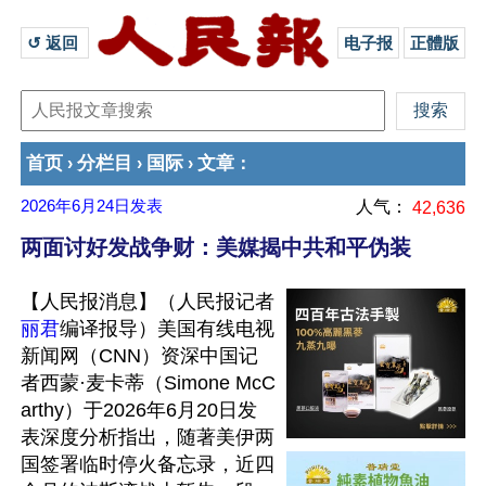
↺ 返回 
电子报
正體版
首页
分栏目
国际
文章
›
›
›
：
2026年6月24日
发表
人气：
42,636
两面讨好发战争财：美媒揭中共和平伪装
【人民报消息】（人民报记者
丽君
编译报导）美国有线电视
新闻网（CNN）资深中国记
者西蒙·麦卡蒂（Simone McC
arthy）于2026年6月20日发
表深度分析指出，随著美伊两
国签署临时停火备忘录，近四