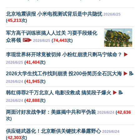
北京地震误报 小米电视测试背后是中共隐忧
2026/6/25
(
45,213
次)
军方高干训练班搞人人过关 习耍手段矮化
众将领
🖼️▶️
(
74,443
次)
2026/6/25
李现世界杯开球竟被切掉 小粉红崩溃只剩马宁续命？
▶️
(
41,404
次)
2026/6/25
2026大学生找工作找到崩溃 投200份简历全石沉大海
▶️
📝
(
41,945
次)
2026/6/24
韩红得罪2千万北京人 电影没救成 搞笑段子爆火
▶️
📝
(
42,888
次)
2026/6/24
两面讨好发战争财：美媒揭中共和平伪装
(
42,636
2026/6/24
次)
供应链武器化！北京断供关键技术暴露野心
2026/6/24
(
42,303
次)