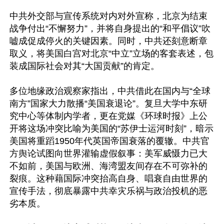
中共外交部与宣传系统对内对外宣称，北京为结束
战争付出“不懈努力”，并将自身提出的“和平倡议”吹
嘘成促成停火的关键因素。同时，中共还刻意断章
取义，将美国白宫对北京“中立”立场的客套表述，包
装成国际社会对其“大国贡献”的肯定。

多位地缘政治观察家指出，中共借此在国内与“全球
南方”国家大力散播“美国衰退论”。复旦大学中东研
究中心等体制内学者，更在党媒《环球时报》上公
开将这场冲突比喻为美国的“苏伊士运河时刻”，暗示
美国将重蹈1950年代英国帝国衰落的覆辙。中共官
方舆论试图向世界灌输虚假叙事：美军威慑力已大
不如前，美国与欧洲、海湾盟友间存在不可弥补的
裂痕。这种藉国际冲突抬高自身、唱衰自由世界的
宣传手法，彻底暴露中共幸灾乐祸与政治投机的恶
劣本质。
