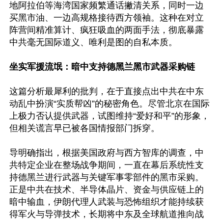
地阿拉伯等海湾国家频繁通话撇清关系，同时一边
买黑市油、一边高规格接待西方领袖。这种在对立
阵营间精准算计、疯狂吸血的两面手法，彻底暴露
中共毫无国际道义、唯利是图的自私本质。

坐实军援流氓：暗中支持德黑兰黑市武器采购链
这篇分析最犀利的批判，在于直接点出中共在中东
动乱中扮演“实质帮凶”的秘密角色。尽管北京在国际
上极力否认提供武器，试图维持“爱好和平”的形象，
但相关谎言早已被各国情报部门拆穿。

导明确指出，根据美国政府与西方智库的调查，中
共特定企业在整场战争期间，一直在幕后系统性支
持德黑兰进行武器与关键军事零部件的黑市采购。
正是中共在技术、半导体晶片、资金与供应链上的
暗中输血，伊朗代理人武装与恐怖组织才能持续获
得军火与导弹技术，长期将中东及全球航道推向战