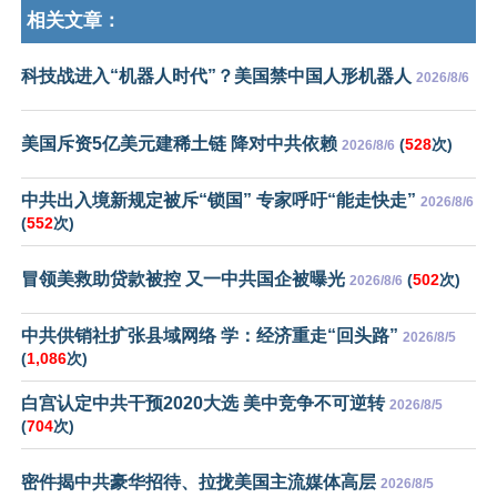
相关文章：
科技战进入“机器人时代”？美国禁中国人形机器人
2026/8/6
美国斥资5亿美元建稀土链 降对中共依赖
(
528
次)
2026/8/6
中共出入境新规定被斥“锁国” 专家呼吁“能走快走”
2026/8/6
(
552
次)
冒领美救助贷款被控 又一中共国企被曝光
(
502
次)
2026/8/6
中共供销社扩张县域网络 学：经济重走“回头路”
2026/8/5
(
1,086
次)
白宫认定中共干预2020大选 美中竞争不可逆转
2026/8/5
(
704
次)
密件揭中共豪华招待、拉拢美国主流媒体高层
2026/8/5