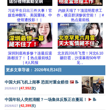
习近平生日出三件大事！官
内娱天塌了？顶流明星求工
媒造神翻车、美国重锤、中
作，横店群演惨状空前！ ｜#
使馆遭投影！｜
热点最前线
深圳到底有多惨？连最后退
北京四川6月飞雪！河北6.10
路都没了！【 热点最前线】
砸巨雹，沙漠暴雨50年罕
｜#人民报
见，
更多文章导读：
2026年6月24日
中国大妈飞机上闹事 恐面对重金赔偿
🖼️
📝
(
47,552
次)
2026/6/27
中国年轻人突然清醒？一场集体反叛正在蔓延！
▶️
📝
(
42,399
次)
2026/6/27