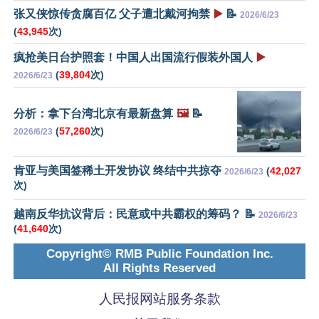
张又侠惊传贪腐百亿 父子遭北戴河拘禁
▶️
📝
2026/6/23
(
43,945
次)
疯抢美日台护照套！中国人出国流行假装外国人
▶️
(
39,804
次)
2026/6/23
分析：拿下台湾北京有最新盘算
🖼️
📝
(
57,260
次)
2026/6/23
肯亚与美国签稀土开发协议 终结中共掠夺
(
42,027
2026/6/23
次)
越南反华抗议背后：民意或中共霸权的筹码？ 📝
2026/6/23
(
41,640
次)
Copyright© RMB Public Foundation Inc.
All Rights Reserved
人民报网站服务条款