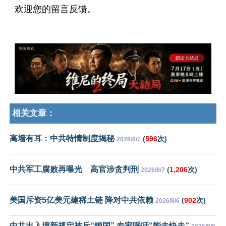
欢迎您的留言反馈。
相关文章：
高墙有耳：中共特情制度揭秘
(
596
次)
2026/8/7
中共军工腐败再曝光 高官涉贪判刑
(
1,206
次)
2026/8/7
美国斥资5亿美元建稀土链 降对中共依赖
(
902
次)
2026/8/6
中共出入境新规定被斥“锁国” 专家呼吁“能走快走”