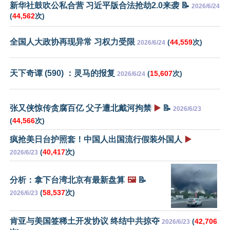
新华社鼓吹公私合营 习近平版合法抢劫2.0来袭 📝
2026/6/24
(
44,562
次)
全国人大政协再现异常 习权力受限
(
44,559
次)
2026/6/24
天下奇谭 (590) ：灵马的报复
(
15,607
次)
2026/6/24
张又侠惊传贪腐百亿 父子遭北戴河拘禁
▶️
📝
2026/6/23
(
44,566
次)
疯抢美日台护照套！中国人出国流行假装外国人
▶️
(
40,417
次)
2026/6/23
分析：拿下台湾北京有最新盘算
🖼️
📝
(
58,537
次)
2026/6/23
肯亚与美国签稀土开发协议 终结中共掠夺
(
42,706
2026/6/23