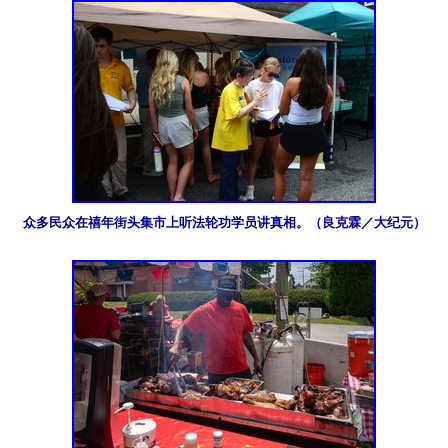
众多民众在禧年街头集市上听法轮功学员讲真相。（良克霖／大纪元）