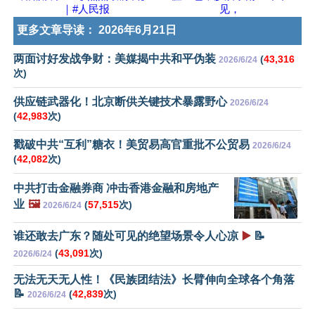
｜#人民报
见，
更多文章导读：
2026年6月21日
两面讨好发战争财：美媒揭中共和平伪装
(
43,316
2026/6/24
次)
供应链武器化！北京断供关键技术暴露野心
2026/6/24
(
42,983
次)
戳破中共“互利”糖衣！美贸易高官重批不公贸易
2026/6/24
(
42,082
次)
中共打击金融券商 冲击香港金融和房地产
业
🖼️
(
57,515
次)
2026/6/24
谁还敢去广东？随处可见的绝望场景令人心凉
▶️
📝
(
43,091
次)
2026/6/24
无法无天无人性！《民族团结法》长臂伸向全球各个角落
📝
(
42,839
次)
2026/6/24