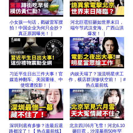
小女孩一句话，戳破雷军摆
河北巨雹狂砸如世界末日，
拍！中国企业为何只会抄？
端午节武汉变海、广西山洪
真正原因曝光！｜
爆发！ ｜
习近平生日出三件大事！官
内娱天塌了？顶流明星求工
媒造神翻车、美国重锤、中
作，横店群演惨状空前！ ｜#
使馆遭投影！｜
热点最前线
深圳到底有多惨？连最后退
北京四川6月飞雪！河北6.10
路都没了！【 热点最前线】
砸巨雹，沙漠暴雨50年罕