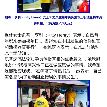
凯蒂・亨利（Kitty Henry）女士和丈夫在禧年街头集市上听法轮功学员
讲真相。（良克霖／大纪元）
退休女士凯蒂・亨利（Kitty Henry）表示，自己每
年都来参加禧年日 。当得知在中国发生的信仰迫害
和活摘器官罪行时，她惊讶地表示，在此之前她对
此一无所知 。

凯蒂深感法轮功学员传播真相的重要意义 ，她欣慰
地说：“我很高兴他们正在做应该做的事情。我希望
这能改变现状。”在签署了请愿书后 ，她表示，自己