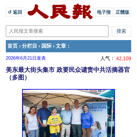
↺ 返回 
电子报
正體版
首页
分栏目
国际
文章
›
›
›
：
2026年6月21日
发表
人气：
42,109
美东最大街头集市 政要民众谴责中共活摘器官
（多图）