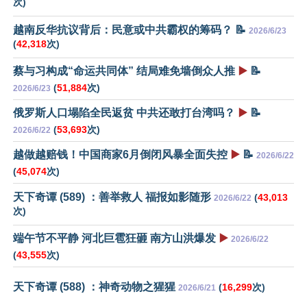
次)
越南反华抗议背后：民意或中共霸权的筹码？ 📝
2026/6/23
(
42,318
次)
蔡与习构成“命运共同体” 结局难免墙倒众人推
▶️
📝
(
51,884
次)
2026/6/23
俄罗斯人口塌陷全民返贫 中共还敢打台湾吗？
▶️
📝
(
53,693
次)
2026/6/22
越做越赔钱！中国商家6月倒闭风暴全面失控
▶️
📝
2026/6/22
(
45,074
次)
天下奇谭 (589) ：善举救人 福报如影随形
(
43,013
2026/6/22
次)
端午节不平静 河北巨雹狂砸 南方山洪爆发
▶️
2026/6/22
(
43,555
次)
天下奇谭 (588) ：神奇动物之猩猩
(
16,299
次)
2026/6/21