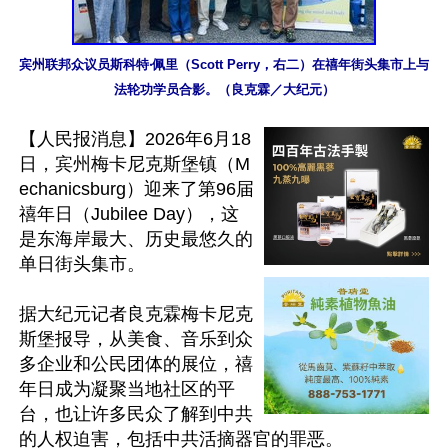
宾州联邦众议员斯科特‧佩里（Scott Perry，右二）在禧年街头集市上与
法轮功学员合影。（良克霖／大纪元）
【人民报消息】2026年6月18
日，宾州梅卡尼克斯堡镇（M
echanicsburg）迎来了第96届
禧年日（Jubilee Day），这
是东海岸最大、历史最悠久的
单日街头集市。

据大纪元记者良克霖梅卡尼克
斯堡报导，从美食、音乐到众
多企业和公民团体的展位，禧
年日成为凝聚当地社区的平
台，也让许多民众了解到中共
的人权迫害，包括中共活摘器官的罪恶。
