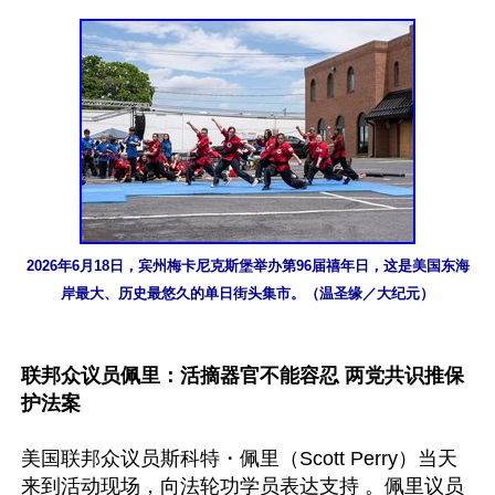
2026年6月18日，宾州梅卡尼克斯堡举办第96届禧年日，这是美国东海
岸最大、历史最悠久的单日街头集市。（温圣缘／大纪元）
联邦众议员佩里：活摘器官不能容忍 两党共识推保
护法案
美国联邦众议员斯科特・佩里（Scott Perry）当天
来到活动现场，向法轮功学员表达支持 。佩里议员