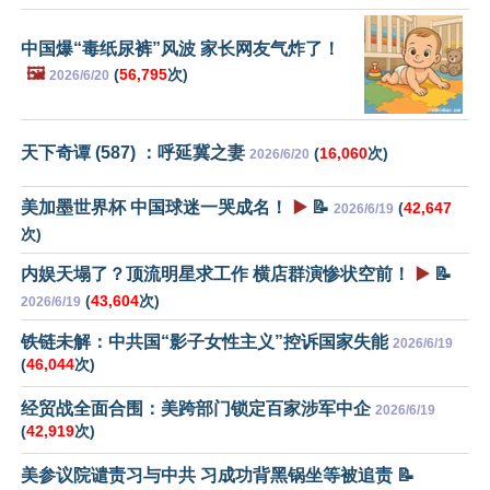
中国爆“毒纸尿裤”风波 家长网友气炸了！
🖼️
(
56,795
次)
2026/6/20
天下奇谭 (587) ：呼延冀之妻
(
16,060
次)
2026/6/20
美加墨世界杯 中国球迷一哭成名！
▶️
📝
(
42,647
2026/6/19
次)
内娱天塌了？顶流明星求工作 横店群演惨状空前！
▶️
📝
(
43,604
次)
2026/6/19
铁链未解：中共国“影子女性主义”控诉国家失能
2026/6/19
(
46,044
次)
经贸战全面合围：美跨部门锁定百家涉军中企
2026/6/19
(
42,919
次)
美参议院谴责习与中共 习成功背黑锅坐等被追责 📝