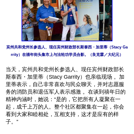
宾州共和党州长参选人、现任宾州财政部长斯泰西・加里蒂（Stacy Ga
rrity）在禧年街头集市上与法轮功学员合影。（良克霖／大纪元）
当天，宾州共和党州长参选人、现任宾州财政部长
斯泰西・加里蒂（Stacy Garrity）也亲临现场 。加
里蒂表示，自己非常喜欢与民众聊天，并对志愿服
务的消防员和退伍军人表示感激 。在谈到禧年日的
精神内涵时，她说：“是的，它把所有人凝聚在一
起，成千上万的人。整个社区都聚集在一起，你会
看到大家和睦相处，互相支持，这才是应有的样
子。”
