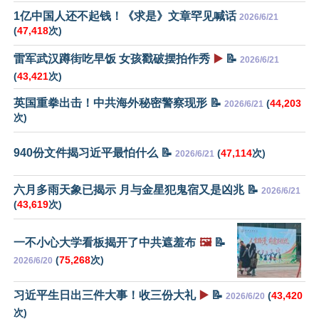
1亿中国人还不起钱！《求是》文章罕见喊话
2026/6/21
(
47,418
次)
雷军武汉蹲街吃早饭 女孩戳破摆拍作秀
▶️
📝
2026/6/21
(
43,421
次)
英国重拳出击！中共海外秘密警察现形 📝
(
44,203
2026/6/21
次)
940份文件揭习近平最怕什么 📝
(
47,114
次)
2026/6/21
六月多雨天象已揭示 月与金星犯鬼宿又是凶兆 📝
2026/6/21
(
43,619
次)
一不小心大学看板揭开了中共遮羞布
🖼️
📝
(
75,268
次)
2026/6/20
习近平生日出三件大事！收三份大礼
▶️
📝
(
43,420
2026/6/20
次)