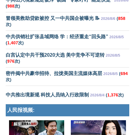
2026/8/6
(
988
次)
冒领美救助贷款被控 又一中共国企被曝光 📝
(
858
2026/8/6
次)
中共供销社扩张县域网络 学：经济重走“回头路”
2026/8/5
(
1,407
次)
白宫认定中共干预2020大选 美中竞争不可逆转
2026/8/5
(
976
次)
密件揭中共豪华招待、拉拢美国主流媒体高层
(
694
2026/8/5
次)
中共推出境新规 科技人员纳入行政限制
(
1,376
次)
2026/8/4
人民报视频: