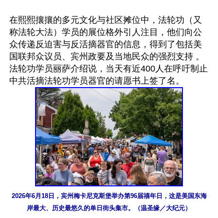
在熙熙攘攘的多元文化与社区摊位中，法轮功（又
称法轮大法）学员的展位格外引人注目，他们向公
众传递反迫害与反活摘器官的信息，得到了包括美
国联邦众议员、宾州政要及当地民众的强烈支持 。
法轮功学员丽萨介绍说，当天有近400人在呼吁制止
2026年6月18日，宾州梅卡尼克斯堡举办第96届禧年日，这是美国东海
岸最大、历史最悠久的单日街头集市。（温圣缘／大纪元）