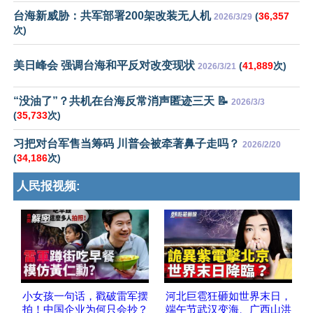
台海新威胁：共军部署200架改装无人机
(
36,357
2026/3/29
次)
美日峰会 强调台海和平反对改变现状
(
41,889
次)
2026/3/21
“没油了”？共机在台海反常消声匿迹三天 📝
2026/3/3
(
35,733
次)
习把对台军售当筹码 川普会被牵著鼻子走吗？
2026/2/20
(
34,186
次)
人民报视频:
小女孩一句话，戳破雷军摆
河北巨雹狂砸如世界末日，
拍！中国企业为何只会抄？
端午节武汉变海、广西山洪