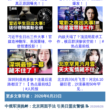
真正原因曝光！｜
爆发！ ｜
习近平生日出三件大事！官
内娱天塌了？顶流明星求工
媒造神翻车、美国重锤、中
作，横店群演惨状空前！ ｜#
使馆遭投影！｜
热点最前线
深圳到底有多惨？连最后退
北京四川6月飞雪！河北6.10
路都没了！【 热点最前线】
砸巨雹，沙漠暴雨50年罕
｜#人民报
见，
更多文章导读：
2026年6月23日
中俄军演挑衅：北京两面手法 引美日盟友警惕 📝
2026/6/26