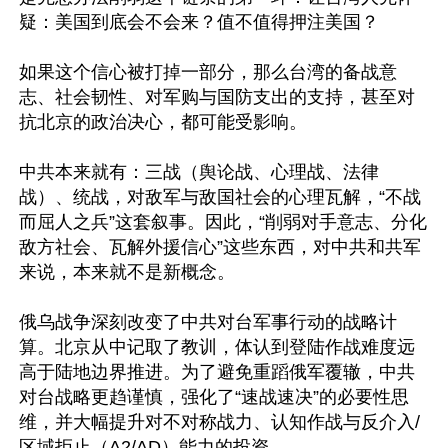
疑：美国到底会不会来？值不值得押注美国？

如果这个信心被打掉一部分，那么台湾的备战意
志、社会韧性、对军购与国防支出的支持，甚至对
抗北京的政治决心，都可能受影响。

中共本来就有：三战（舆论战、心理战、法律
战）、统战，对敌军与敌国社会的心理瓦解，“不战
而屈人之兵”这套叙事。因此，“削弱对手意志、分化
敌方社会、瓦解外援信心”这些东西，对中共和共军
来说，本来就不是新概念。

俄乌战争深刻改变了中共对台军事行动的战略计
算。北京从中记取了教训，体认到登陆作战难度远
高于陆地边界推进。为了避免重蹈俄军覆辙，中共
对台战略更趋谨慎，强化了“速战速决”的必要性思
维，并大幅提升对不对称战力、认知作战与反介入/
区域拒止（A2/AD）能力的投资。
