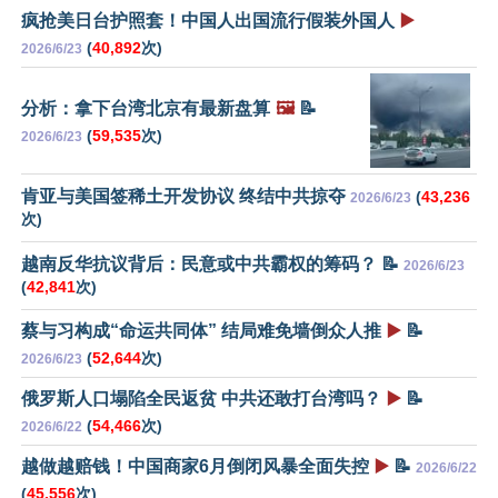
疯抢美日台护照套！中国人出国流行假装外国人
▶️
(
40,892
次)
2026/6/23
分析：拿下台湾北京有最新盘算
🖼️
📝
(
59,535
次)
2026/6/23
肯亚与美国签稀土开发协议 终结中共掠夺
(
43,236
2026/6/23
次)
越南反华抗议背后：民意或中共霸权的筹码？ 📝
2026/6/23
(
42,841
次)
蔡与习构成“命运共同体” 结局难免墙倒众人推
▶️
📝
(
52,644
次)
2026/6/23
俄罗斯人口塌陷全民返贫 中共还敢打台湾吗？
▶️
📝
(
54,466
次)
2026/6/22
越做越赔钱！中国商家6月倒闭风暴全面失控
▶️
📝
2026/6/22
(
45,556
次)