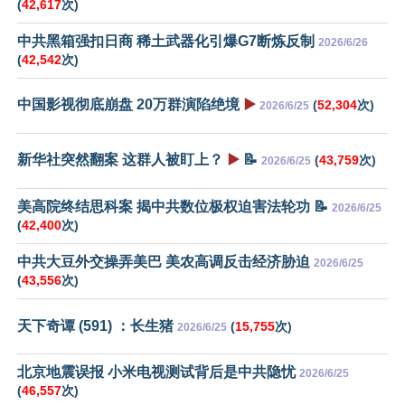
(
42,617
次)
中共黑箱强扣日商 稀土武器化引爆G7断炼反制
2026/6/26
(
42,542
次)
中国影视彻底崩盘 20万群演陷绝境
▶️
(
52,304
次)
2026/6/25
新华社突然翻案 这群人被盯上？
▶️
📝
(
43,759
次)
2026/6/25
美高院终结思科案 揭中共数位极权迫害法轮功 📝
2026/6/25
(
42,400
次)
中共大豆外交操弄美巴 美农高调反击经济胁迫
2026/6/25
(
43,556
次)
天下奇谭 (591) ：长生猪
(
15,755
次)
2026/6/25
北京地震误报 小米电视测试背后是中共隐忧
2026/6/25
(
46,557
次)