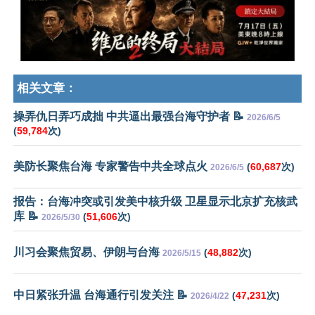
相关文章：
操弄仇日弄巧成拙 中共逼出最强台海守护者 📝
2026/6/5
(
59,784
次)
美防长聚焦台海 专家警告中共全球点火
(
60,687
次)
2026/6/5
报告：台海冲突或引发美中核升级 卫星显示北京扩充核武
库 📝
(
51,606
次)
2026/5/30
川习会聚焦贸易、伊朗与台海
(
48,882
次)
2026/5/15
中日紧张升温 台海通行引发关注 📝
(
47,231
次)
2026/4/22