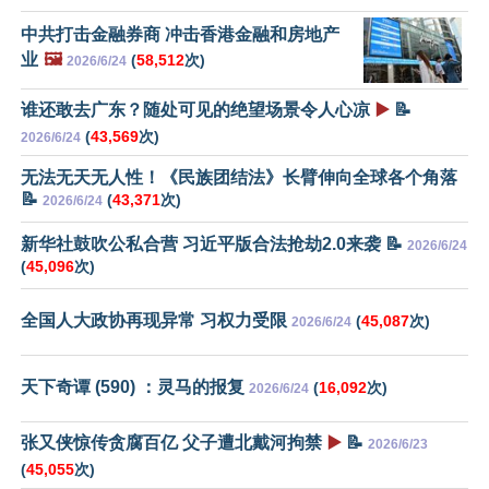
中共打击金融券商 冲击香港金融和房地产
业
🖼️
(
58,512
次)
2026/6/24
谁还敢去广东？随处可见的绝望场景令人心凉
▶️
📝
(
43,569
次)
2026/6/24
无法无天无人性！《民族团结法》长臂伸向全球各个角落
📝
(
43,371
次)
2026/6/24
新华社鼓吹公私合营 习近平版合法抢劫2.0来袭 📝
2026/6/24
(
45,096
次)
全国人大政协再现异常 习权力受限
(
45,087
次)
2026/6/24
天下奇谭 (590) ：灵马的报复
(
16,092
次)
2026/6/24
张又侠惊传贪腐百亿 父子遭北戴河拘禁
▶️
📝
2026/6/23
(
45,055
次)