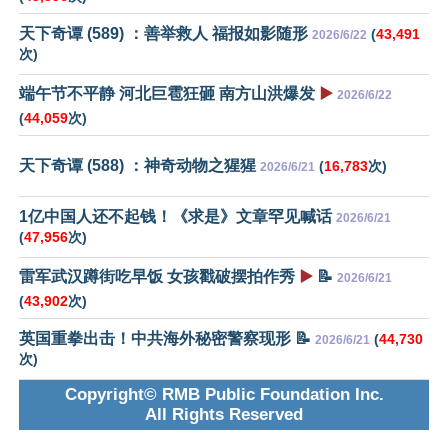
天下奇谭 (589) ：善举救人 福报如影随形
(
43,491
2026/6/22
次)
端午节不平静 河北巨雹狂砸 南方山洪爆发
▶️
2026/6/22
(
44,059
次)
天下奇谭 (588) ：神奇动物之猩猩
(
16,783
次)
2026/6/21
1亿中国人还不起钱！《求是》文章罕见喊话
2026/6/21
(
47,956
次)
雷军武汉蹲街吃早饭 女孩戳破摆拍作秀
▶️
📝
2026/6/21
(
43,902
次)
英国重拳出击！中共海外秘密警察现形 📝
(
44,730
2026/6/21
次)
Copyright© RMB Public Foundation Inc.
All Rights Reserved