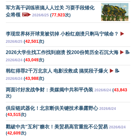
军方高干训练班搞人人过关 习耍手段矮化
众将领
🖼️▶️
(
77,923
次)
2026/6/25
李现世界杯开球竟被切掉 小粉红崩溃只剩马宁续命？
▶️
(
42,501
次)
2026/6/25
2026大学生找工作找到崩溃 投200份简历全石沉大海
▶️
📝
(
43,049
次)
2026/6/24
韩红得罪2千万北京人 电影没救成 搞笑段子爆火
▶️
📝
(
43,988
次)
2026/6/24
两面讨好发战争财：美媒揭中共和平伪装
(
43,843
2026/6/24
次)
供应链武器化！北京断供关键技术暴露野心
2026/6/24
(
43,515
次)
戳破中共“互利”糖衣！美贸易高官重批不公贸易
2026/6/24
(
42,609
次)