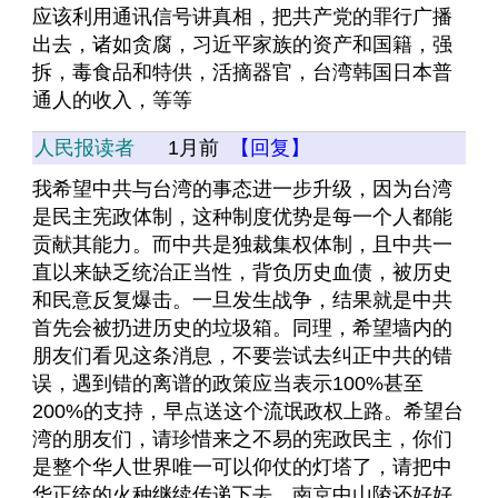
应该利用通讯信号讲真相，把共产党的罪行广播
出去，诸如贪腐，习近平家族的资产和国籍，强
拆，毒食品和特供，活摘器官，台湾韩国日本普
通人的收入，等等
人民报读者
1月前
【回复】
我希望中共与台湾的事态进一步升级，因为台湾
是民主宪政体制，这种制度优势是每一个人都能
贡献其能力。而中共是独裁集权体制，且中共一
直以来缺乏统治正当性，背负历史血债，被历史
和民意反复爆击。一旦发生战争，结果就是中共
首先会被扔进历史的垃圾箱。同理，希望墙内的
朋友们看见这条消息，不要尝试去纠正中共的错
误，遇到错的离谱的政策应当表示100%甚至
200%的支持，早点送这个流氓政权上路。希望台
湾的朋友们，请珍惜来之不易的宪政民主，你们
是整个华人世界唯一可以仰仗的灯塔了，请把中
华正统的火种继续传递下去。南京中山陵还好好