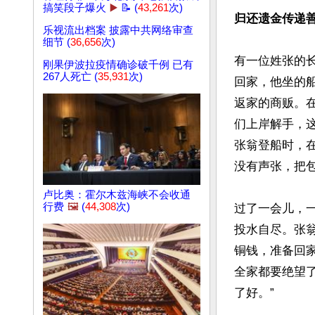
搞笑段子爆火
▶️
📝 (
43,261
次)
归还遗金传递善
乐视流出档案 披露中共网络审查
细节 (
36,656
次)
有一位姓张的
刚果伊波拉疫情确诊破千例 已有
267人死亡 (
35,931
次)
回家，他坐的
返家的商贩。
们上岸解手，
张翁登船时，
没有声张，把包
卢比奥：霍尔木兹海峡不会收通
行费
🖼️
(
44,308
次)
过了一会儿，
投水自尽。张
铜钱，准备回
全家都要绝望
了好。”
