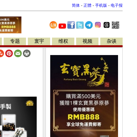
简体
-
正體
-
手机版
-
电子报
专题
寰宇
维权
视频
杂谈