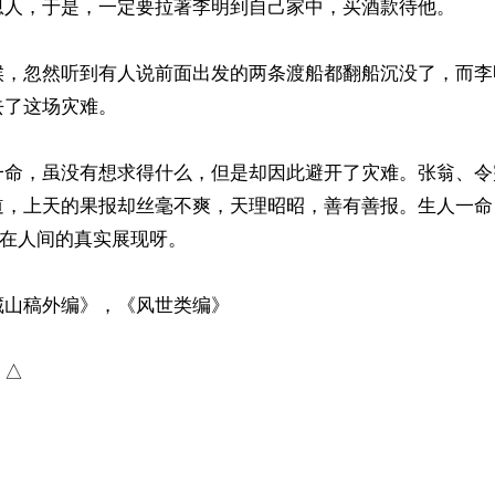
恩人，于是，一定要拉著李明到自己家中，买酒款待他。

候，忽然听到有人说前面出发的两条渡船都翻船沉没了，而李
了这场灾难。

一命，虽没有想求得什么，但是却因此避开了灾难。张翁、令
道，上天的果报却丝毫不爽，天理昭昭，善有善报。生人一命
”在人间的真实展现呀。

山稿外编》，《风世类编》

）△
ww.renminbao.com/rmb/articles/2026/6/22/95611.html