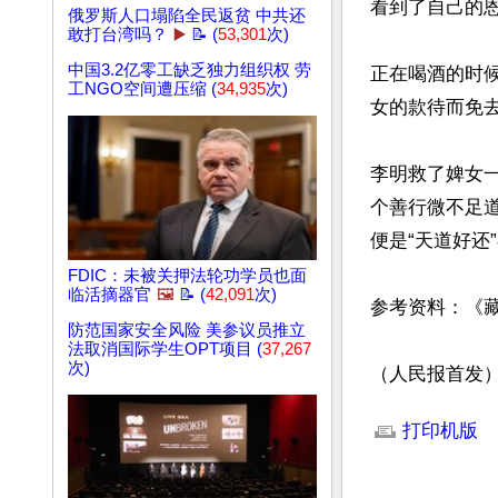
看到了自己的
俄罗斯人口塌陷全民返贫 中共还
敢打台湾吗？
▶️
📝 (
53,301
次)
中国3.2亿零工缺乏独力组织权 劳
正在喝酒的时
工NGO空间遭压缩 (
34,935
次)
女的款待而免去
李明救了婢女
个善行微不足
便是“天道好还
FDIC：未被关押法轮功学员也面
临活摘器官
🖼️
📝 (
42,091
次)
参考资料：《藏
防范国家安全风险 美参议员推立
法取消国际学生OPT项目 (
37,267
次)
（人民报首发
文章网址: http://w
打印机版