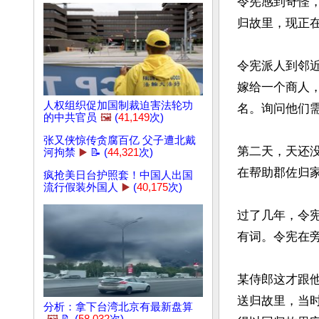
令宪感到奇怪
归故里，现正在
令宪派人到邻
嫁给一个商人
人权组织促加国制裁迫害法轮功
名。询问他们需
的中共官员
🖼️
(
41,149
次)
张又侠惊传贪腐百亿 父子遭北戴
第二天，天还
河拘禁
▶️
📝 (
44,321
次)
在帮助郡佐归家
疯抢美日台护照套！中国人出国
流行假装外国人
▶️
(
40,175
次)
过了几年，令
有词。令宪在
某侍郎这才跟
送归故里，当
分析：拿下台湾北京有最新盘算