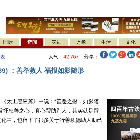
国际
奇闻
灾祸
万象
生活
文化
人气：
42,767
分享：
发表
589) ：善举救人 福报如影随形
】《太上感应篇》中说：“善恶之报，如影随
，常怀慈善之心，真心帮助别人，其实就是帮
文化中，也留下了很多关于行善积德助人助己