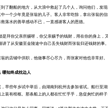
赶到了翻船的地方，从大浪中救起了几个人，询问他们，发现
其中一个少年竟是张翁的儿子。客人非常吃惊，拿出张翁的信
救落水的善举感动不已，一直感谢客人的恩德。

这都是拜你父亲所赐呀，你父亲赐予的钱财，用在你的身上，
细讲了从安徽至金陵途中自己丢失钱财而张翁归还钱财的事。
张翁的店铺中供职，他做事尽心尽力，而张家对他也非常好。

 哪知终成枕边人
宪，早些年乡试中举后，由湖南到杭州去参加省试。船行至湖
船上装有棺柩。那条船上的人都在忙忙乎乎，急促匆忙的样子。