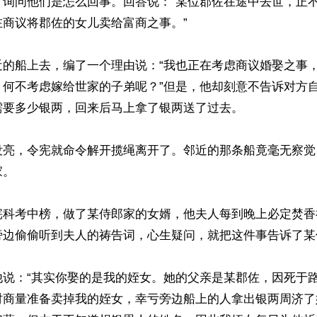
，询问他们是怎么回事。回答说：“某位郡佐在途中去世，正
商议将郡佐的女儿卖给富商之事。”

近的船上去，编了一个理由说：“我也正在考虑商议婚娶之事
，何不考虑嫁给世家的子弟呢？”但是，他却刻意不告诉对方
要多少银两，回来后马上拿了银两送了过去。

没亮，令宪就命令解开揽绳离开了。邻近的那条船竟毫无察觉
。

宪科考中榜，做了某侍郎家的女婿，他夫人每到晚上必定焚香
旁边偷偷听到夫人的祷告词，心生疑问，就把这件事告诉了某侍
他说：“其实你娶的是我的姪女。她的父亲是某郡佐，因死于
时商量准备卖掉我的姪女，幸亏旁边船上的人拿出银两周济了