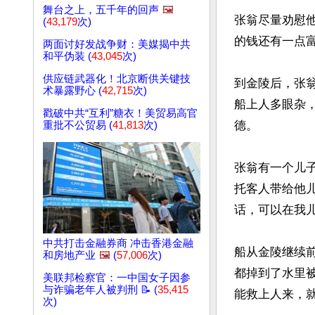
舞台之上，五千年的回声
🖼️
张翁尽量劝慰
(
43,179
次)
的钱还有一点富
两面讨好发战争财：美媒揭中共
和平伪装 (
43,045
次)
供应链武器化！北京断供关键技
到金陵后，张
术暴露野心 (
42,715
次)
船上人多眼杂
戳破中共“互利”糖衣！美贸易高官
德。

重批不公贸易 (
41,813
次)
张翁有一个儿
托客人带给他
话，可以在我儿
中共打击金融券商 冲击香港金融
船从金陵继续
和房地产业
🖼️
(
57,006
次)
都掉到了水里
美联邦检察官：一中国女子因参
与诈骗老年人被判刑 📝 (
35,415
能救上人来，就
次)