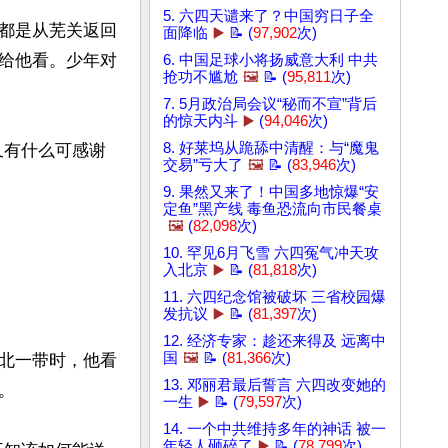
5. 六四天谴来了？中国穷日子全
都是从芜关返回
面降临
▶️
📝 (
97,902
次)
给他看。少年对
6. 中国足球小将扬威意大利 中共
抢功不尴尬
🖼️
📝 (
95,811
次)
7. 5月政治局会议“秘而不宣”背后
的惊天内斗
▶️
(
94,046
次)
8. 好莱坞从跪舔中清醒：与“魔鬼
又有什么可感谢
交易”亏大了
🖼️
📝 (
83,946
次)


9. 果然又来了！中国多地惊爆“安
定鱼”黑产线 毒鱼恐流向市民餐桌
🖼️
(
82,098
次)
10. 罕见6月飞雪 六四冤气冲天攻
入北京
▶️
📝 (
81,818
次)
11. 六四纪念馆被破坏 三省校园爆
发抗议
▶️
📝 (
81,397
次)
12. 经济专家：趁还来得及 远离中
国
🖼️
📝 (
81,366
次)
北一带时，他看
13. 邓丽君最后誓言 六四改变她的


一生
▶️
📝 (
79,597
次)
14. 一个中共维持多年的神话 被一
年轻人砸碎了
▶️
📝 (
78,799
次)