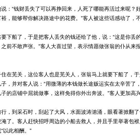
他说：“钱财丢失了可以再挣回来，人死了哪能再活过来呢？
裕，能够帮你解决路途中的花费。”客人被这些话感动了，不
翁要下船了，于是把客人丢失的钱还给了他，说：“这是你丢
，之前不敢声张。”客人大喜过望，表示情愿做张翁的仆从来
子住在芜关，这位客人也是芜关人，张翁马上就要下船了，于
儿子，并对客人说：“用微薄的本钱做长途贩运实在太辛苦了
子的店铺中屈就做事，这样免得你外出奔波。”客人更加高兴
前行，到采石时，刮起了大风，水面波涛汹涌，眼看著掀翻了
被淹了。客人赶快招呼周边的小船去救人，并且手里举著包袱
“以此相酬。”
