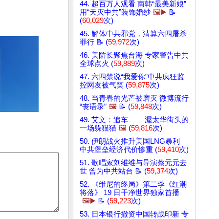
44. 超百万人观看 南韩“最美新娘”
用“天灭中共”装饰婚纱
🖼️▶️
📝
(
60,029
次)
45. 解体中共邪党，清算六四屠杀
罪行 📝 (
59,972
次)
46. 美防长聚焦台海 专家警告中共
全球点火 (
59,889
次)
47. 六四禁说“我爱你”中共疯狂监
控网友被气笑 (
59,875
次)
48. 当青春的光芒被磨灭 微博流行
“丧语录”
🖼️
📝 (
59,848
次)
49. 艾文：追车 ——渥太华街头的
一场躲猫猫
🖼️
(
59,816
次)
50. 伊朗战火推升美国LNG暴利
中共堡垒经济代价惨重 (
59,410
次)
51. 歌唱家刘维维与导演蔡元元去
世 曾为中共站台 📝 (
59,374
次)
52. 《维尼的终局》第二季《红潮
将落》 19 日干净世界独家首播
🖼️▶️
📝 (
59,223
次)
53. 日本银行撤资中国转战印新 专