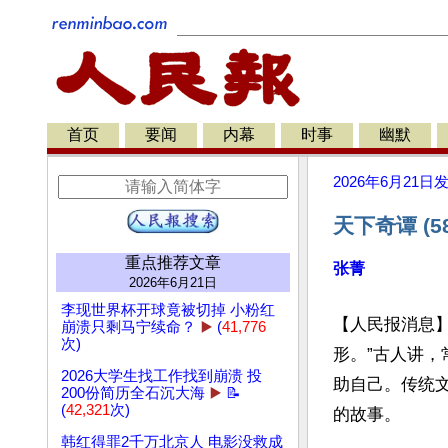
首页
要闻
内幕
时事
幽默
2026年6月21日
天下奇谭 (
重点推荐文章
张菁
2026年6月21日
李现世界杯开球竟被切掉 小粉红
【人民报消息
崩溃只剩马宁续命？
▶️
(
41,776
次)
形。”古人讲
2026大学生找工作找到崩溃 投
助自己。传统
200份简历全石沉大海
▶️
📝
(
42,321
次)
的故事。

韩红得罪2千万北京人 电影没救成