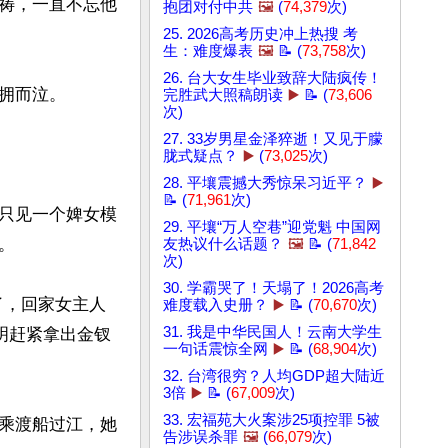
祷，一直不忘他
抱团对付中共
🖼️
(
74,379
次)
25. 2026高考历史冲上热搜 考
生：难度爆表
🖼️
📝 (
73,758
次)
26. 台大女生毕业致辞大陆疯传！
而泣。

完胜武大照稿朗读
▶️
📝 (
73,606
次)
27. 33岁男星金泽猝逝！又见于朦
胧式疑点？
▶️
(
73,025
次)
28. 平壤震撼大秀惊呆习近平？
▶️
📝 (
71,961
次)
只见一个婢女模
29. 平壤“万人空巷”迎党魁 中国网


友热议什么话题？
🖼️
📝 (
71,842
次)
30. 学霸哭了！天塌了！2026高考
了，回家女主人
难度载入史册？
▶️
📝 (
70,670
次)
31. 我是中华民国人！云南大学生
明赶紧拿出金钗
一句话震惊全网
▶️
📝 (
68,904
次)
32. 台湾很穷？人均GDP超大陆近
3倍
▶️
📝 (
67,009
次)
33. 宏福苑大火案涉25项控罪 5被
乘渡船过江，她
告涉误杀罪
🖼️
(
66,079
次)