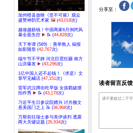
分享至：
加州橙县放映《坚不可摧》观众
盛赞神韵艺术家
🖼️
(
43,018
次)
越做越赔钱！中国商家6月倒闭风
暴全面失控
▶️
📝 (
44,828
次)
天下奇谭 (589) ：善举救人 福报
如影随形 (
42,767
次)
端午节不平静 河北巨雹狂砸 南方
山洪爆发
▶️
(
43,296
次)
1亿中国人还不起钱！《求是》文
章罕见喊话 (
47,151
次)
读者留言反馈
雷军武汉蹲街吃早饭 女孩戳破摆
拍作秀
▶️
📝 (
43,178
次)
习近平生日参议院赠兴 讨共檄文
悬美国门之上 📝 (
36,968
次)
万斯前往瑞士参与美伊谈判 透露
两大关键议题 (
35,934
次)