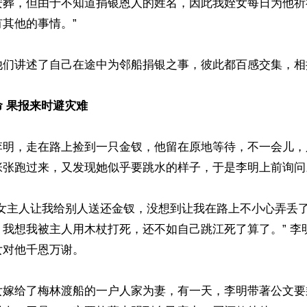
安葬，但由于不知道捐银恩人的姓名，因此我姪女每日为他祈
其他的事情。”

他们讲述了自己在途中为邻船捐银之事，彼此都百感交集，相拥
 果报来时避灾难
李明，走在路上捡到一只金钗，他留在原地等待，不一会儿，
张张跑过来，又发现她似乎要跳水的样子，于是李明上前询问。
家女主人让我给别人送还金钗，没想到让我在路上不小心弄丢
。我想我被主人用木杖打死，还不如自己跳江死了算了。” 李
对他千恩万谢。

女嫁给了梅林渡船的一户人家为妻，有一天，李明带著公文要