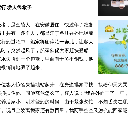
行 救人终救子
长者，是金陵人，在安徽居住，快过年了准备
船上共有十多个人，都是江宁各县在外地经商
在行船过程中，船家将船停泊一会儿，让客人
这时，突然起风了，船家催促大家赶快登船，
在水边捡到一个包袱，里面有十多串铜钱，他
袱悄悄地藏了起来。

一位客人惊慌失措地站起来，在身边摸索寻找，接著仰天大哭
翁搀扶住他，问他究竟怎么了，客人说：“我在外面干了一年
家养活家小。刚才登船的时候，由于紧张匆忙，不知丢失在哪
了。况且金陵离我家还有数百里，我两手空空又怎么能回家呢