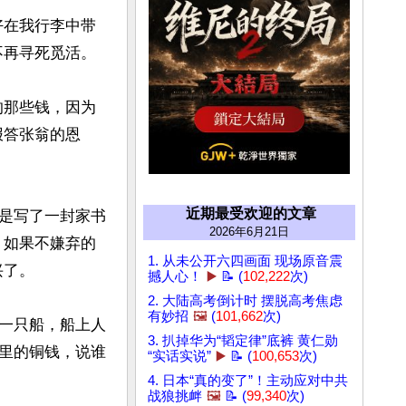
好在我行李中带
再寻死觅活。

的那些钱，因为
报答张翁的恩
近期最受欢迎的文章
是写了一封家书
2026年6月21日
，如果不嫌弃的
1. 从未公开六四画面 现场原音震
了。

撼人心！
▶️
📝 (
102,222
次)
2. 大陆高考倒计时 摆脱高考焦虑
有妙招
🖼️
(
101,662
次)
一只船，船上人
3. 扒掉华为“韬定律”底裤 黄仁勋
里的铜钱，说谁
“实话实说”
▶️
📝 (
100,653
次)
4. 日本“真的变了”！主动应对中共
战狼挑衅
🖼️
📝 (
99,340
次)