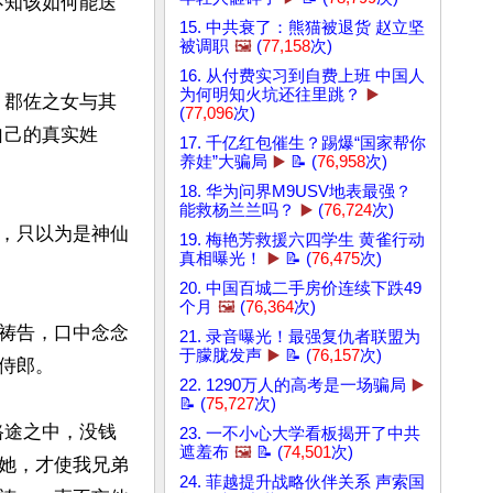
不知该如何能送
15. 中共衰了：熊猫被退货 赵立坚
被调职
🖼️
(
77,158
次)
16. 从付费实习到自费上班 中国人
为何明知火坑还往里跳？
▶️
，郡佐之女与其
(
77,096
次)
自己的真实姓
17. 千亿红包催生？踢爆“国家帮你
养娃”大骗局
▶️
📝 (
76,958
次)
18. 华为问界M9USV地表最强？
能救杨兰兰吗？
▶️
(
76,724
次)
，只以为是神仙
19. 梅艳芳救援六四学生 黄雀行动
真相曝光！
▶️
📝 (
76,475
次)
20. 中国百城二手房价连续下跌49
个月
🖼️
(
76,364
次)
祷告，口中念念
21. 录音曝光！最强复仇者联盟为
于朦胧发声
▶️
📝 (
76,157
次)
郎。

22. 1290万人的高考是一场骗局
▶️
📝 (
75,727
次)
路途之中，没钱
23. 一不小心大学看板揭开了中共
遮羞布
🖼️
📝 (
74,501
次)
她，才使我兄弟
24. 菲越提升战略伙伴关系 声索国