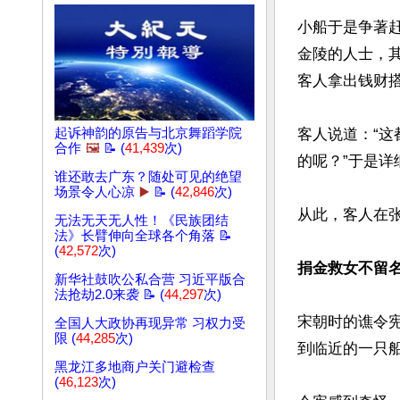
小船于是争著
金陵的人士，
客人拿出钱财搭
起诉神韵的原告与北京舞蹈学院
客人说道：“
合作
🖼️
📝 (
41,439
次)
的呢？”于是详
谁还敢去广东？随处可见的绝望
场景令人心凉
▶️
📝 (
42,846
次)
从此，客人在
无法无天无人性！《民族团结
法》长臂伸向全球各个角落 📝
(
42,572
次)
捐金救女不留名
新华社鼓吹公私合营 习近平版合
法抢劫2.0来袭 📝 (
44,297
次)
宋朝时的谯令
全国人大政协再现异常 习权力受
限 (
44,285
次)
到临近的一只
黑龙江多地商户关门避检查
(
46,123
次)