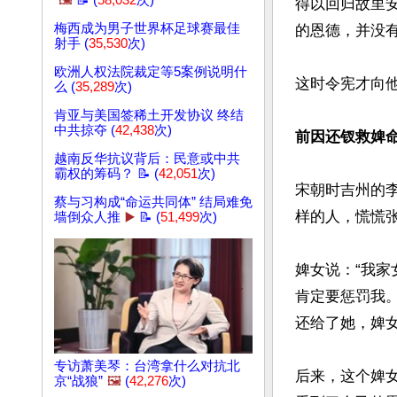
🖼️
📝 (
58,032
次)
得以回归故里
梅西成为男子世界杯足球赛最佳
的恩德，并没有
射手 (
35,530
次)
欧洲人权法院裁定等5案例说明什
这时令宪才向
么 (
35,289
次)
肯亚与美国签稀土开发协议 终结
中共掠夺 (
42,438
次)
前因还钗救婢命
越南反华抗议背后：民意或中共
霸权的筹码？ 📝 (
42,051
次)
宋朝时吉州的
蔡与习构成“命运共同体” 结局难免
样的人，慌慌
墙倒众人推
▶️
📝 (
51,499
次)
婢女说：“我
肯定要惩罚我
还给了她，婢女
专访萧美琴：台湾拿什么对抗北
后来，这个婢
京“战狼”
🖼️
(
42,276
次)