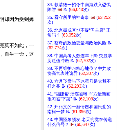
34. 赖清德一招令中南海跌入恐惧
陷阱
🖼️
📝 (
66,043
次)
35. 看守所里的神奇事
🖼️
(
63,292
明却因为受到婢
次)
36. 北京衞戍区也不提“习主席” 正
常吗？ (
63,052
次)
37. 蔡奇的政治变量与政治风险 📝
宪莫不如此，一
(
62,774
次)
，自生一命，这
38. 中国高考人数连年下降 突显学
历贬值冲击 📝 (
62,702
次)
39. 不再维护习核心地位？中共政
协高官表述诡异 (
62,307
次)
40. 六月飞雪与下冰雹乃是党魁不
祥之兆 📝 (
62,293
次)
41. “福建帮”涉腐被曝 军方最新画
报习被“下架” 📝 (
62,108
次)
42. 郑丽文的一厢情愿和国民党的
南柯一梦 📝 (
61,396
次)
43. 中国怪象频发 老天究竟在传递
什么信号？
▶️
(
60,647
次)