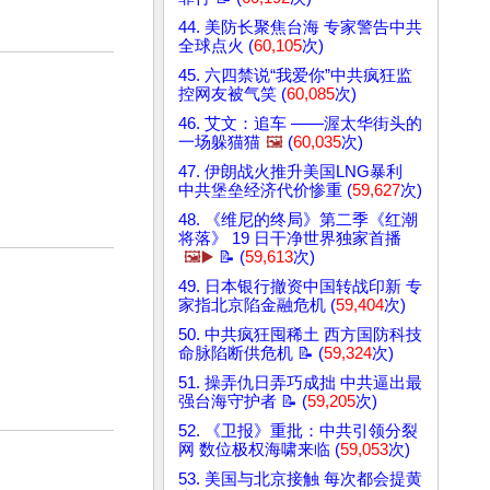
44. 美防长聚焦台海 专家警告中共
全球点火 (
60,105
次)
45. 六四禁说“我爱你”中共疯狂监
控网友被气笑 (
60,085
次)
46. 艾文：追车 ——渥太华街头的
一场躲猫猫
🖼️
(
60,035
次)
47. 伊朗战火推升美国LNG暴利
中共堡垒经济代价惨重 (
59,627
次)
48. 《维尼的终局》第二季《红潮
将落》 19 日干净世界独家首播
🖼️▶️
📝 (
59,613
次)
49. 日本银行撤资中国转战印新 专
家指北京陷金融危机 (
59,404
次)
50. 中共疯狂囤稀土 西方国防科技
命脉陷断供危机 📝 (
59,324
次)
51. 操弄仇日弄巧成拙 中共逼出最
强台海守护者 📝 (
59,205
次)
52. 《卫报》重批：中共引领分裂
网 数位极权海啸来临 (
59,053
次)
53. 美国与北京接触 每次都会提黄