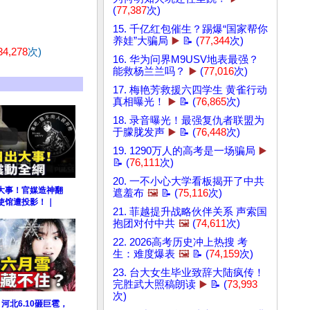
(
77,387
次)
15. 千亿红包催生？踢爆“国家帮你
养娃”大骗局
▶️
📝 (
77,344
次)
34,278
次)
16. 华为问界M9USV地表最强？
能救杨兰兰吗？
▶️
(
77,016
次)
17. 梅艳芳救援六四学生 黄雀行动
真相曝光！
▶️
📝 (
76,865
次)
18. 录音曝光！最强复仇者联盟为
于朦胧发声
▶️
📝 (
76,448
次)
19. 1290万人的高考是一场骗局
▶️
📝 (
76,111
次)
20. 一不小心大学看板揭开了中共
大事！官媒造神翻
遮羞布
🖼️
📝 (
75,116
次)
使馆遭投影！｜
21. 菲越提升战略伙伴关系 声索国
抱团对付中共
🖼️
(
74,611
次)
22. 2026高考历史冲上热搜 考
生：难度爆表
🖼️
📝 (
74,159
次)
23. 台大女生毕业致辞大陆疯传！
完胜武大照稿朗读
▶️
📝 (
73,993
次)
河北6.10砸巨雹，