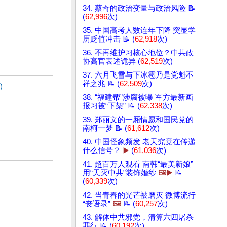
34. 蔡奇的政治变量与政治风险 📝
(
62,996
次)
35. 中国高考人数连年下降 突显学
历贬值冲击 📝 (
62,918
次)
36. 不再维护习核心地位？中共政
协高官表述诡异 (
62,519
次)
37. 六月飞雪与下冰雹乃是党魁不
祥之兆 📝 (
62,509
次)
)
38. “福建帮”涉腐被曝 军方最新画
报习被“下架” 📝 (
62,338
次)
39. 郑丽文的一厢情愿和国民党的
南柯一梦 📝 (
61,612
次)
40. 中国怪象频发 老天究竟在传递
什么信号？
▶️
(
61,036
次)
41. 超百万人观看 南韩“最美新娘”
用“天灭中共”装饰婚纱
🖼️▶️
📝
(
60,339
次)
42. 当青春的光芒被磨灭 微博流行
“丧语录”
🖼️
📝 (
60,257
次)
43. 解体中共邪党，清算六四屠杀
罪行 📝 (
60,192
次)