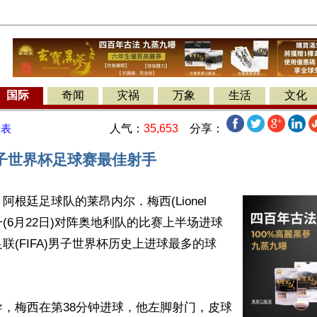
国际
奇闻
灾祸
万象
生活
文化
人气：
35,653
分享：
发表
子世界杯足球赛最佳射手
根廷足球队的莱昂内尔．梅西(Lionel 
期一(6月22日)对阵奥地利队的比赛上半场进球
联(FIFA)男子世界杯历史上进球最多的球
，梅西在第38分钟进球，他左脚射门，皮球