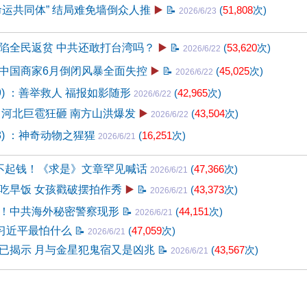
命运共同体” 结局难免墙倒众人推
▶️
📝
(
51,808
次)
2026/6/23
陷全民返贫 中共还敢打台湾吗？
▶️
📝
(
53,620
次)
2026/6/22
中国商家6月倒闭风暴全面失控
▶️
📝
(
45,025
次)
2026/6/22
89) ：善举救人 福报如影随形
(
42,965
次)
2026/6/22
 河北巨雹狂砸 南方山洪爆发
▶️
(
43,504
次)
2026/6/22
88) ：神奇动物之猩猩
(
16,251
次)
2026/6/21
不起钱！《求是》文章罕见喊话
(
47,366
次)
2026/6/21
吃早饭 女孩戳破摆拍作秀
▶️
📝
(
43,373
次)
2026/6/21
！中共海外秘密警察现形
📝
(
44,151
次)
2026/6/21
揭习近平最怕什么
📝
(
47,059
次)
2026/6/21
已揭示 月与金星犯鬼宿又是凶兆
📝
(
43,567
次)
2026/6/21