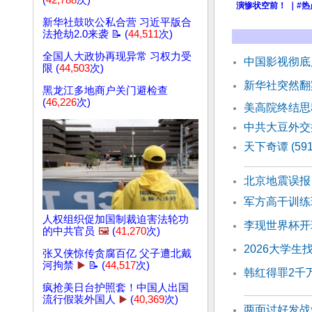
(
42,788
次)
演惨状空前！ ｜#
新华社鼓吹公私合营 习近平版合
法抢劫2.0来袭 📝 (
44,511
次)
全国人大政协再现异常 习权力受
中国影视彻底
限 (
44,503
次)
新华社突然翻
黑龙江多地商户关门避检查
(
46,226
次)
美高院终结思
中共大豆外交
天下奇谭 (59
北京地震误报
军方高干训练
人权组织促加国制裁迫害法轮功
李现世界杯开
的中共官员
🖼️
(
41,270
次)
2026大学生
张又侠惊传贪腐百亿 父子遭北戴
河拘禁
▶️
📝 (
44,517
次)
韩红得罪2千
疯抢美日台护照套！中国人出国
流行假装外国人
▶️
(
40,369
次)
两面讨好发战