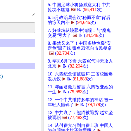
5. 中国足球小将扬威意大利 中共
抢功不尴尬
🖼️
📝 (
96,411
次)
6. 5月政治局会议“秘而不宣”背后
的惊天内斗
▶️
(
94,645
次)
7. 好莱坞从跪舔中清醒：与“魔鬼
交易”亏大了
🖼️
📝 (
84,548
次)
8. 果然又来了！中国多地惊爆“安
定鱼”黑产线 毒鱼恐流向市民餐桌
🖼️
(
82,704
次)
9. 罕见6月飞雪 六四冤气冲天攻入
北京
▶️
📝 (
82,204
次)
10. 六四纪念馆被破坏 三省校园爆
)
发抗议
▶️
📝 (
81,688
次)
11. 邓丽君最后誓言 六四改变她的
一生
▶️
📝 (
79,983
次)
12. 一个中共维持多年的神话 被一
年轻人砸碎了
▶️
📝 (
79,179
次)
13. 中共衰了：熊猫被退货 赵立坚
被调职
🖼️
(
77,483
次)
14. 从付费实习到自费上班 中国人
为何明知火坑还往里跳？
▶️