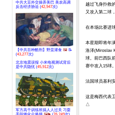
中共大豆外交操弄美巴 美农高调
越过飞身扑救
反击经济胁迫 (
42,947
次)
又攻入第二球，
在本场比赛进球
本星期即将年满
【中共百种酷刑】野蛮灌食
🖼️
📝
洛泽(Mirosl
(
43,277
次)
球。前巴西队前锋
北京地震误报 小米电视测试背后
赛中攻入15球。
是中共隐忧 (
45,912
次)
法国球员基利安．
这是梅西代表卫
△
军方高干训练班搞人人过关 习耍
文章网址: http://w
手段矮化众将领
🖼️▶️
(
76,249
次)