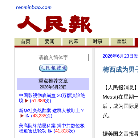
首页
要闻
内幕
时事
幽默
2026年6月23日
梅西成为男
重点推荐文章
2026年6月23日
【人民报消息】阿
中国影视彻底崩盘 20万群演陷绝
Messi)在星
境
▶️
(
51,386
次)
后，成为国际足
新华社突然翻案 这群人被盯上？
员。

▶️
📝 (
43,235
次)
美高院终结思科案 揭中共数位极
权迫害法轮功 📝 (
41,818
次)
据美国之音报导