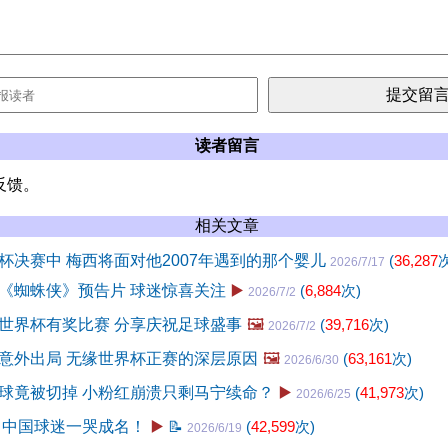
读者留言
反馈。
相关文章
杯决赛中 梅西将面对他2007年遇到的那个婴儿
(
36,287
次
2026/7/17
《蜘蛛侠》预告片 球迷惊喜关注
▶️
(
6,884
次)
2026/7/2
世界杯有奖比赛 分享庆祝足球盛事
🖼️
(
39,716
次)
2026/7/2
意外出局 无缘世界杯正赛的深层原因
🖼️
(
63,161
次)
2026/6/30
球竟被切掉 小粉红崩溃只剩马宁续命？
▶️
(
41,973
次)
2026/6/25
 中国球迷一哭成名！
▶️
📝
(
42,599
次)
2026/6/19