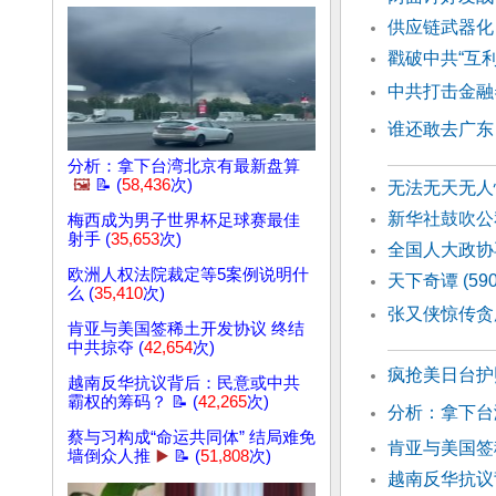
供应链武器化
戳破中共“互
中共打击金融
谁还敢去广东
分析：拿下台湾北京有最新盘算
🖼️
📝 (
58,436
次)
无法无天无人
新华社鼓吹公
梅西成为男子世界杯足球赛最佳
射手 (
35,653
次)
全国人大政协
欧洲人权法院裁定等5案例说明什
天下奇谭 (5
么 (
35,410
次)
张又侠惊传贪
肯亚与美国签稀土开发协议 终结
中共掠夺 (
42,654
次)
疯抢美日台护
越南反华抗议背后：民意或中共
霸权的筹码？ 📝 (
42,265
次)
分析：拿下台
蔡与习构成“命运共同体” 结局难免
肯亚与美国签
墙倒众人推
▶️
📝 (
51,808
次)
越南反华抗议