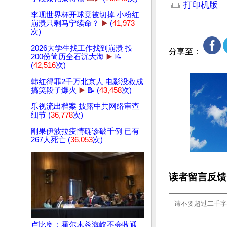
打印机版
李现世界杯开球竟被切掉 小粉红
崩溃只剩马宁续命？
▶️
(
41,973
次)
2026大学生找工作找到崩溃 投
分享至：
200份简历全石沉大海
▶️
📝
(
42,516
次)
韩红得罪2千万北京人 电影没救成
搞笑段子爆火
▶️
📝 (
43,458
次)
乐视流出档案 披露中共网络审查
细节 (
36,778
次)
刚果伊波拉疫情确诊破千例 已有
267人死亡 (
36,053
次)
读者留言反馈
卢比奥：霍尔木兹海峡不会收通