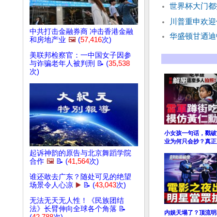
世界杯大门都
川普重申欢迎
中共打击金融券商 冲击香港金融
华盛顿甘迺迪
和房地产业
🖼️
(
57,416
次)
美联邦检察官：一中国女子因参
与诈骗老年人被判刑 📝 (
35,538
次)
小女孩一句话，戳破
业为何只会抄？真正
起诉神韵的原告与北京舞蹈学院
合作
🖼️
📝 (
41,564
次)
谁还敢去广东？随处可见的绝望
场景令人心凉
▶️
📝 (
43,043
次)
无法无天无人性！《民族团结
法》长臂伸向全球各个角落 📝
内娱天塌了？顶流明