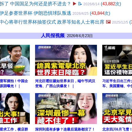
拆了 中国国足为何还是挤不进去？
▶️
📝
(
43,882
次)
2026/6/14
伊足参赛世界杯 伊朗恐惧球队叛逃
(
43,844
次)
2026/4/25
中心将举行世界杯抽签仪式 政界等知名人士将出席
🖼️
(
2025/12/5
人民报视频
2026年6月23日
雷军摆拍！中国企
河北巨雹狂砸如世界末日，端午节武汉
习近平生日出三件
原因曝光！｜
变海、广西山洪爆发！ ｜
车、美国重锤、中
星求工作，横店群
深圳到底有多惨？连最后退路都没了！
北京四川6月飞雪！