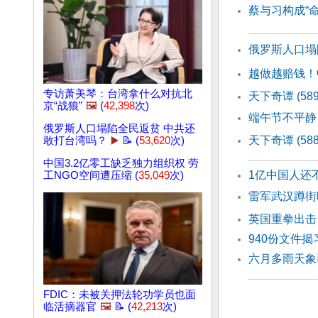
蔡与习构成“
俄罗斯人口塌
越做越赔钱！
专访萧美琴：台湾拿什么对抗北
天下奇谭 (5
京“战狼”
🖼️
(
42,398
次)
端午节不平静
俄罗斯人口塌陷全民返贫 中共还
天下奇谭 (5
敢打台湾吗？
▶️
📝 (
53,620
次)
中国3.2亿零工缺乏独力组织权 劳
1亿中国人还
工NGO空间遭压缩 (
35,049
次)
雷军武汉蹲街
英国重拳出击
940份文件
六月多雨天象
FDIC：未被关押法轮功学员也面
临活摘器官
🖼️
📝 (
42,213
次)