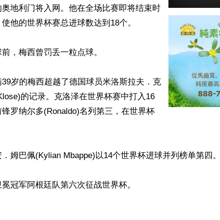
的奥地利门将入网。他在全场比赛即将结束时
使他的世界杯赛总进球数达到18个。

前，梅西曾罚丢一粒点球。

39岁的梅西超越了德国球员米洛斯拉夫．克
av Klose)的记录。克洛泽在世界杯赛中打入16
罗纳尔多(Ronaldo)名列第三，在世界杯


姆巴佩(Kylian Mbappe)以14个世界杯进球并列榜单第四。
冕冠军阿根廷队第六次征战世界杯。

ww.renminbao.com/rmb/articles/2026/6/23/95623.html