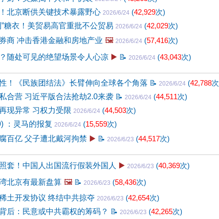
！北京断供关键技术暴露野心
(
42,929
次)
2026/6/24
利”糖衣！美贸易高官重批不公贸易
(
42,029
次)
2026/6/24
券商 冲击香港金融和房地产业
🖼️
(
57,416
次)
2026/6/24
？随处可见的绝望场景令人心凉
▶️
📝
(
43,043
次)
2026/6/24
性！《民族团结法》长臂伸向全球各个角落
📝
(
42,788
次
2026/6/24
私合营 习近平版合法抢劫2.0来袭
📝
(
44,511
次)
2026/6/24
再现异常 习权力受限
(
44,503
次)
2026/6/24
90) ：灵马的报复
(
15,559
次)
2026/6/24
腐百亿 父子遭北戴河拘禁
▶️
📝
(
44,517
次)
2026/6/23
照套！中国人出国流行假装外国人
▶️
(
40,369
次)
2026/6/23
湾北京有最新盘算
🖼️
📝
(
58,436
次)
2026/6/23
稀土开发协议 终结中共掠夺
(
42,654
次)
2026/6/23
背后：民意或中共霸权的筹码？
📝
(
42,265
次)
2026/6/23