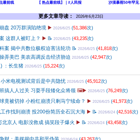
热点最前线
【 热点最前线】｜#人民报
沙漠暴雨50年罕见
更多文章导读：
2026年6月23日
崩盘 20万群演陷绝境
▶️
(
51,386
次)
2026/6/25
案 这群人被盯上？
▶️
📝
(
43,235
次)
2026/6/25
科案 揭中共数位极权迫害法轮功
📝
(
41,818
次)
2026/6/25
操弄美巴 美农高调反击经济胁迫
(
42,947
次)
2026/6/25
1) ：长生猪
(
15,224
次)
2026/6/25
 小米电视测试背后是中共隐忧
(
45,912
次)
2026/6/25
班搞人人过关 习耍手段矮化众将领
🖼️▶️
(
76,249
次)
2026/6/25
球竟被切掉 小粉红崩溃只剩马宁续命？
▶️
(
41,973
次)
2026/6/25
找工作找到崩溃 投200份简历全石沉大海
▶️
📝
(
42,516
次)
2026/6/24
万北京人 电影没救成 搞笑段子爆火
▶️
📝
(
43,458
次)
2026/6/24
争财：美媒揭中共和平伪装
(
43,263
次)
2026/6/24