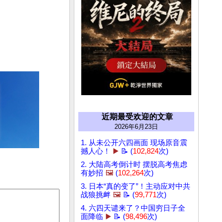
近期最受欢迎的文章
2026年6月23日
1. 从未公开六四画面 现场原音震
撼人心！
▶️
📝 (
102,824
次)
2. 大陆高考倒计时 摆脱高考焦虑
有妙招
🖼️
(
102,264
次)
3. 日本“真的变了”！主动应对中共
战狼挑衅
🖼️
📝 (
99,771
次)
4. 六四天谴来了？中国穷日子全
面降临
▶️
📝 (
98,496
次)