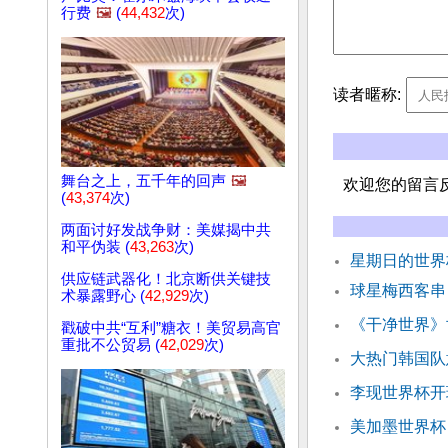
行费
🖼️
(
44,432
次)
读者暱称:
舞台之上，五千年的回声
🖼️
欢迎您的留言
(
43,374
次)
两面讨好发战争财：美媒揭中共
和平伪装 (
43,263
次)
星期日的世界
供应链武器化！北京断供关键技
球星梅西客串
术暴露野心 (
42,929
次)
《干净世界》
戳破中共“互利”糖衣！美贸易高官
重批不公贸易 (
42,029
次)
大热门韩国队
李现世界杯开
美加墨世界杯