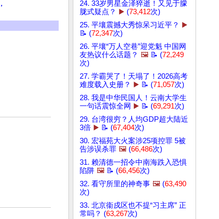
24. 33岁男星金泽猝逝！又见于朦
，
胧式疑点？
▶️
(
73,412
次)
25. 平壤震撼大秀惊呆习近平？
▶️
📝 (
72,347
次)
26. 平壤“万人空巷”迎党魁 中国网
友热议什么话题？
🖼️
📝 (
72,249
次)
27. 学霸哭了！天塌了！2026高考
难度载入史册？
▶️
📝 (
71,057
次)
28. 我是中华民国人！云南大学生
一句话震惊全网
▶️
📝 (
69,291
次)
29. 台湾很穷？人均GDP超大陆近
3倍
▶️
📝 (
67,404
次)
30. 宏福苑大火案涉25项控罪 5被
告涉误杀罪
🖼️
(
66,486
次)
31. 赖清德一招令中南海跌入恐惧
陷阱
🖼️
📝 (
66,456
次)
32. 看守所里的神奇事
🖼️
(
63,490
次)
33. 北京衞戍区也不提“习主席” 正
常吗？ (
63,267
次)