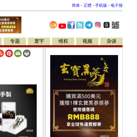
简体
-
正體
-
手机版
-
电子报
专题
寰宇
维权
视频
杂谈