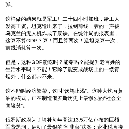
弹。

这样做的结果就是军工厂二十四小时加班，给工人
发高工资。坦克造出来了，拉到前线，轰的一声被
乌克兰的无人机炸成了废铁。在统计局的报表里，
这算不算GDP？算！而且算两次！造坦克算一次，
前线消耗算一次。

但是，这种GDP能吃吗？能穿吗？能提升老百姓的
生活水平吗？不能！它除了能变成战场上的一缕青
烟外，什么都带不来。

这不能叫经济繁荣，这叫“饮鸩止渴”。这种大炮替黄
油的模式，正在制造俄罗斯历史上最惨烈的“社会全
面返贫”。

俄罗斯政府为了填补每年高达13.5万亿卢布的巨额
军费黑洞，启动了最狠的“割韭菜”法案：企业税直接