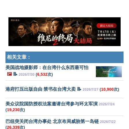
相关文章：
美国战地摄影师：在台湾什么东西最可怕
🖼️
📝
(
6,532
次)
2026/7/30
港府打压出版自由 禁书在台湾大卖 📝
(
10,900
次)
2026/7/27
美众议院国防授权法案邀请台湾参与环太军演
2026/7/24
(
19,230
次)
巴纽突关闭台湾办事处 北京布局威胁第一岛链
2026/7/22
(
26,339
次)