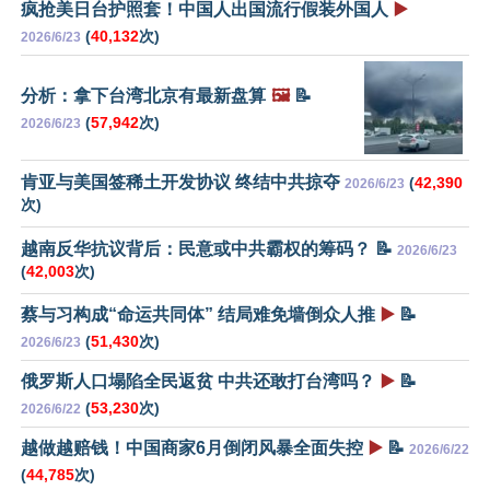
疯抢美日台护照套！中国人出国流行假装外国人
▶️
(
40,132
次)
2026/6/23
分析：拿下台湾北京有最新盘算
🖼️
📝
(
57,942
次)
2026/6/23
肯亚与美国签稀土开发协议 终结中共掠夺
(
42,390
2026/6/23
次)
越南反华抗议背后：民意或中共霸权的筹码？ 📝
2026/6/23
(
42,003
次)
蔡与习构成“命运共同体” 结局难免墙倒众人推
▶️
📝
(
51,430
次)
2026/6/23
俄罗斯人口塌陷全民返贫 中共还敢打台湾吗？
▶️
📝
(
53,230
次)
2026/6/22
越做越赔钱！中国商家6月倒闭风暴全面失控
▶️
📝
2026/6/22
(
44,785
次)