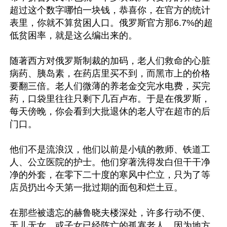
超过这个数字哪怕一块钱，恭喜你，在官方的统计
表里，你就不算贫困人口。俄罗斯官方那6.7%的超
低贫困率，就是这么编出来的。

随著西方对俄罗斯制裁的加码，老人们救命的心脏
病药、胰岛素，在药店里买不到，而黑市上的价格
要翻三倍。老人们微薄的养老金交完水电费，买完
药，口袋里往往只剩下几百卢布。于是在俄罗斯，
每天傍晚，你会看到大批退休的老人守在超市的后
门口。

他们不是流浪汉，他们以前是小镇的教师、铁道工
人、公立医院的护士。他们穿著洗得发白但干干净
净的外套，在零下二十度的寒风中伫立，只为了等
店员扔出今天第一批过期的面包和烂土豆。

在那些被遗忘的赫鲁晓夫楼深处，许多行动不便、
无儿无女、或子女已经阵亡的孤寡老人，因为地方