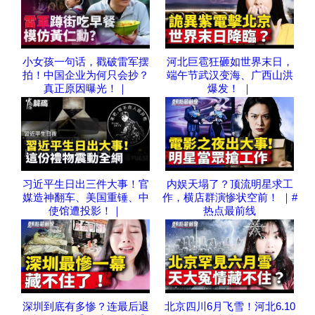
小女孩一句话，戳破雷军摆
河北巨雹狂砸如世界末日，
拍！中国企业为何只会抄？
端午节武汉变海、广西山洪
真正原因曝光！｜
爆发！ ｜
习近平生日出三件大事！官
内娱天塌了？顶流明星求工
媒造神翻车、美国重锤、中
作，横店群演惨状空前！ ｜#
使馆遭投影！｜
热点最前线
深圳到底有多惨？连最后退
北京四川6月飞雪！河北6.10