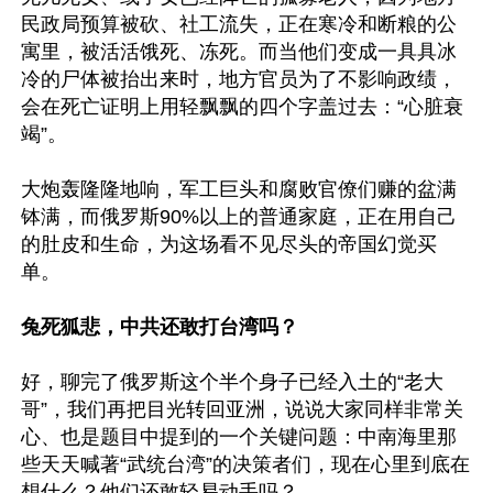
民政局预算被砍、社工流失，正在寒冷和断粮的公
寓里，被活活饿死、冻死。而当他们变成一具具冰
冷的尸体被抬出来时，地方官员为了不影响政绩，
会在死亡证明上用轻飘飘的四个字盖过去：“心脏衰
竭”。 

大炮轰隆隆地响，军工巨头和腐败官僚们赚的盆满
钵满，而俄罗斯90%以上的普通家庭，正在用自己
的肚皮和生命，为这场看不见尽头的帝国幻觉买
单。

兔死狐悲，中共还敢打台湾吗？
好，聊完了俄罗斯这个半个身子已经入土的“老大
哥”，我们再把目光转回亚洲，说说大家同样非常关
心、也是题目中提到的一个关键问题：中南海里那
些天天喊著“武统台湾”的决策者们，现在心里到底在
想什么？他们还敢轻易动手吗？
