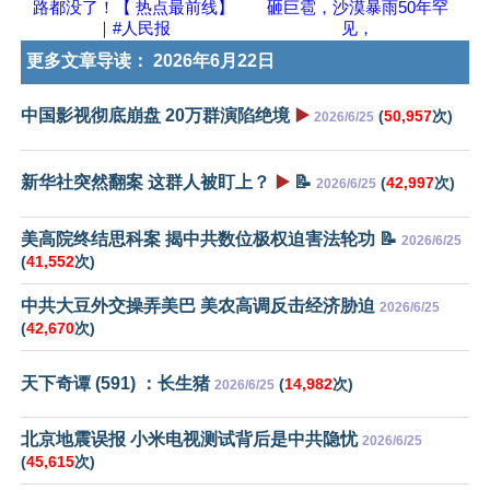
路都没了！【 热点最前线】
砸巨雹，沙漠暴雨50年罕
｜#人民报
见，
更多文章导读：
2026年6月22日
中国影视彻底崩盘 20万群演陷绝境
▶️
(
50,957
次)
2026/6/25
新华社突然翻案 这群人被盯上？
▶️
📝
(
42,997
次)
2026/6/25
美高院终结思科案 揭中共数位极权迫害法轮功 📝
2026/6/25
(
41,552
次)
中共大豆外交操弄美巴 美农高调反击经济胁迫
2026/6/25
(
42,670
次)
天下奇谭 (591) ：长生猪
(
14,982
次)
2026/6/25
北京地震误报 小米电视测试背后是中共隐忧
2026/6/25
(
45,615
次)