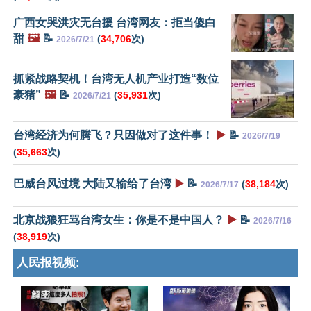
广西女哭洪灾无台援 台湾网友：拒当傻白
甜
🖼️
📝
(
34,706
次)
2026/7/21
抓紧战略契机！台湾无人机产业打造“数位
豪猪”
🖼️
📝
(
35,931
次)
2026/7/21
台湾经济为何腾飞？只因做对了这件事！
▶️
📝
2026/7/19
(
35,663
次)
巴威台风过境 大陆又输给了台湾
▶️
📝
(
38,184
次)
2026/7/17
北京战狼狂骂台湾女生：你是不是中国人？
▶️
📝
2026/7/16
(
38,919
次)
人民报视频: