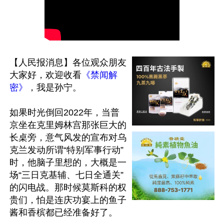
【人民报消息】各位观众朋友
大家好，欢迎收看
《禁闻解
密》
，我是孙宁。

如果时光倒回2022年，当普
京坐在克里姆林宫那张巨大的
长桌旁，意气风发的宣布对乌
克兰发动所谓“特别军事行动”
时，他脑子里想的，大概是一
场“三日克基辅、七日全通关”
的闪电战。那时候莫斯科的权
贵们，怕是连庆功宴上的鱼子
酱和香槟都已经准备好了。
