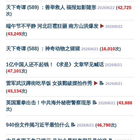
天下奇谭 (589) ：善举救人 福报如影随形
(
42,725
2026/6/22
次)
端午节不平静 河北巨雹狂砸 南方山洪爆发
▶️
2026/6/22
(
43,249
次)
天下奇谭 (588) ：神奇动物之猩猩
(
16,010
次)
2026/6/21
1亿中国人还不起钱！《求是》文章罕见喊话
2026/6/21
(
47,101
次)
雷军武汉蹲街吃早饭 女孩戳破摆拍作秀
▶️
📝
2026/6/21
(
43,134
次)
英国重拳出击！中共海外秘密警察现形 📝
(
43,888
2026/6/21
次)
940份文件揭习近平最怕什么 📝
(
46,790
次)
2026/6/21