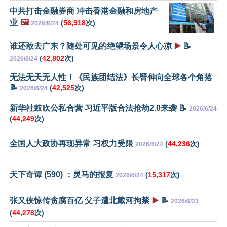
中共打击金融券商 冲击香港金融和房地产
业
🖼️
(
56,918
次)
2026/6/24
谁还敢去广东？随处可见的绝望场景令人心凉
▶️
📝
(
42,802
次)
2026/6/24
无法无天无人性！《民族团结法》长臂伸向全球各个角落
📝
(
42,525
次)
2026/6/24
新华社鼓吹公私合营 习近平版合法抢劫2.0来袭 📝
2026/6/24
(
44,249
次)
全国人大政协再现异常 习权力受限
(
44,236
次)
2026/6/24
天下奇谭 (590) ：灵马的报复
(
15,317
次)
2026/6/24
张又侠惊传贪腐百亿 父子遭北戴河拘禁
▶️
📝
2026/6/23
(
44,276
次)