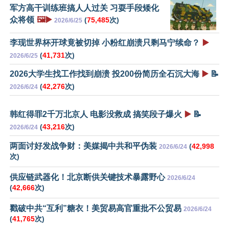
军方高干训练班搞人人过关 习耍手段矮化
众将领
🖼️▶️
(
75,485
次)
2026/6/25
李现世界杯开球竟被切掉 小粉红崩溃只剩马宁续命？
▶️
(
41,731
次)
2026/6/25
2026大学生找工作找到崩溃 投200份简历全石沉大海
▶️
📝
(
42,276
次)
2026/6/24
韩红得罪2千万北京人 电影没救成 搞笑段子爆火
▶️
📝
(
43,216
次)
2026/6/24
两面讨好发战争财：美媒揭中共和平伪装
(
42,998
2026/6/24
次)
供应链武器化！北京断供关键技术暴露野心
2026/6/24
(
42,666
次)
戳破中共“互利”糖衣！美贸易高官重批不公贸易
2026/6/24
(
41,765
次)