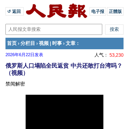
↺ 返回 
电子报
正體版
首页
分栏目
视频
时事
文章
›
›
|
›
：
2026年6月22日
发表
人气：
53,230
俄罗斯人口塌陷全民返贫 中共还敢打台湾吗？
（视频）
禁闻解密