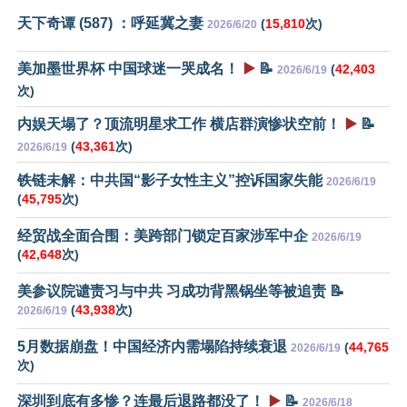
天下奇谭 (587) ：呼延冀之妻
(
15,810
次)
2026/6/20
美加墨世界杯 中国球迷一哭成名！
▶️
📝
(
42,403
2026/6/19
次)
内娱天塌了？顶流明星求工作 横店群演惨状空前！
▶️
📝
(
43,361
次)
2026/6/19
铁链未解：中共国“影子女性主义”控诉国家失能
2026/6/19
(
45,795
次)
经贸战全面合围：美跨部门锁定百家涉军中企
2026/6/19
(
42,648
次)
美参议院谴责习与中共 习成功背黑锅坐等被追责 📝
(
43,938
次)
2026/6/19
5月数据崩盘！中国经济内需塌陷持续衰退
(
44,765
2026/6/19
次)
深圳到底有多惨？连最后退路都没了！
▶️
📝
2026/6/18