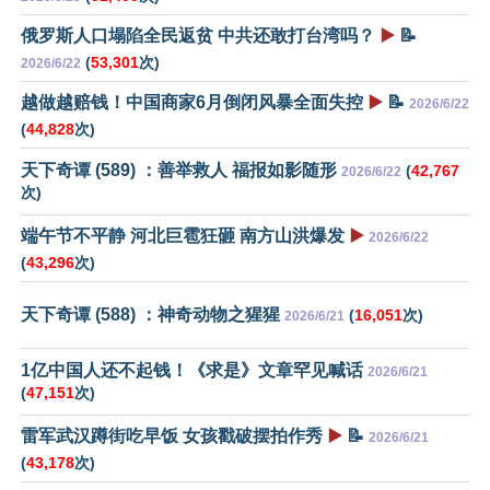
俄罗斯人口塌陷全民返贫 中共还敢打台湾吗？
▶️
📝
(
53,301
次)
2026/6/22
越做越赔钱！中国商家6月倒闭风暴全面失控
▶️
📝
2026/6/22
(
44,828
次)
天下奇谭 (589) ：善举救人 福报如影随形
(
42,767
2026/6/22
次)
端午节不平静 河北巨雹狂砸 南方山洪爆发
▶️
2026/6/22
(
43,296
次)
天下奇谭 (588) ：神奇动物之猩猩
(
16,051
次)
2026/6/21
1亿中国人还不起钱！《求是》文章罕见喊话
2026/6/21
(
47,151
次)
雷军武汉蹲街吃早饭 女孩戳破摆拍作秀
▶️
📝
2026/6/21
(
43,178
次)