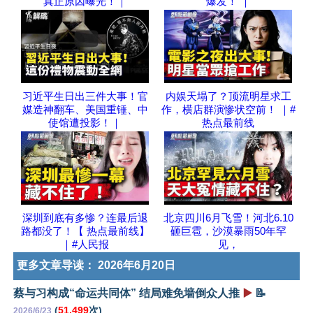
真正原因曝光！｜
爆发！ ｜
习近平生日出三件大事！官
内娱天塌了？顶流明星求工
媒造神翻车、美国重锤、中
作，横店群演惨状空前！ ｜#
使馆遭投影！｜
热点最前线
深圳到底有多惨？连最后退
北京四川6月飞雪！河北6.10
路都没了！【 热点最前线】
砸巨雹，沙漠暴雨50年罕
｜#人民报
见，
更多文章导读：
2026年6月20日
蔡与习构成“命运共同体” 结局难免墙倒众人推
▶️
📝
(
51,499
次)
2026/6/23