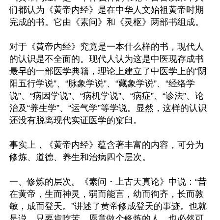
们都认为《黄帝内经》是在中华人文始祖黄帝时期
完成的书。它由《素问》和《灵枢》两部书组成。

对于《黄帝内经》究竟是一本什么样的书，现代人
的认识是不全面的。现代人认为这是中医现存成书
最早的一部医学典籍，理论上建立了中医学上的“阴
阳五行学说”、“脉象学说”、“藏象学说”、“经络学
说”、“病因学说”、“病机学说”、“病症”、“诊法”、论
治及“养生学”、“运气学”等学说。显然，这样的认识
还没有脱离现代实证医学的窠臼。

事实上，《黄帝内经》蕴含著丰富的内容，可分为
修炼、道德、养生和治病四个层次。

一、修炼的层次。《素问・上古天真论》中说：“昔
在黄帝，生而神灵，弱而能言，幼而徇齐，长而敦
敏，成而登天。”讲述了黄帝修成登天的事迹。也就
是说，只要肯吃苦，愿意做个修炼的人，也必然可