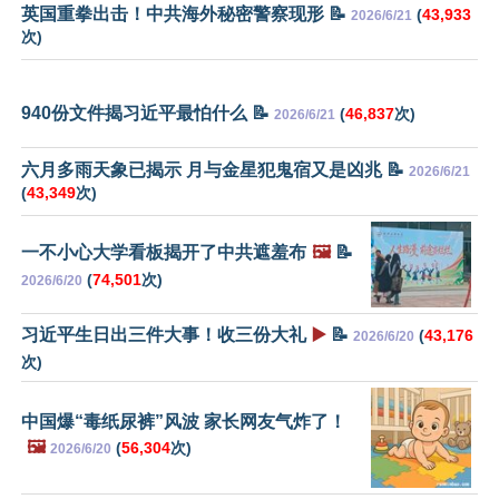
英国重拳出击！中共海外秘密警察现形 📝
(
43,933
2026/6/21
次)
940份文件揭习近平最怕什么 📝
(
46,837
次)
2026/6/21
六月多雨天象已揭示 月与金星犯鬼宿又是凶兆 📝
2026/6/21
(
43,349
次)
一不小心大学看板揭开了中共遮羞布
🖼️
📝
(
74,501
次)
2026/6/20
习近平生日出三件大事！收三份大礼
▶️
📝
(
43,176
2026/6/20
次)
中国爆“毒纸尿裤”风波 家长网友气炸了！
🖼️
(
56,304
次)
2026/6/20