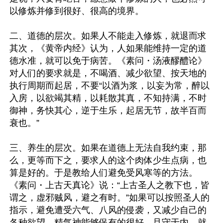
以修炼并修到很好、很高的境界。

二、道德的层次。如果人不能走入修炼，就退而求
其次，《黄帝内经》认为，人如果能维持一定的道
德水准，就可以免于病苦。《素问・汤液醪醴论》
对人们的要求就是，不喝酒、减少欲望、按天地的
执行周期而起居，不要“以酒为浆，以妄为常，醉以
入房，以欲竭其精，以耗散其真，不知持满，不时
御神，务快其心，逆于生乐，起居无节，故半百而
衰也。”

三、养生的层次。如果在道德上无法自我约束，那
么，更等而下之，要求人的这个肉体少生点病，也
算是好的。于是教给人们避免受风寒等的方法。
《素问・上古天真论》说：“上古圣人之教下也，皆
谓之，虚邪贼风，避之有时。”如果可以按照圣人的
指示，避免遭受六气、八风的侵袭，又减少自己的
各种欲望，精气神能够保有的很好，且守于内，就