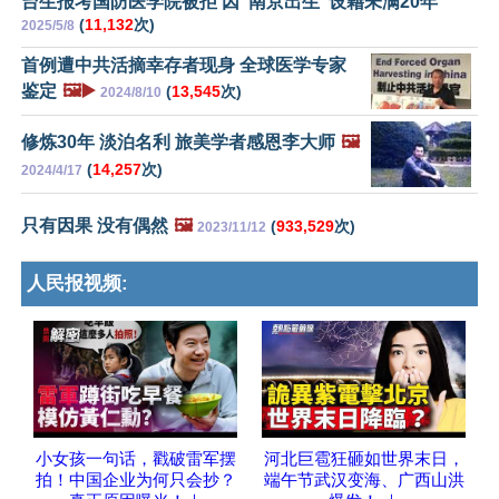
台生报考国防医学院被拒 因“南京出生”设籍未满20年
(
11,132
次)
2025/5/8
首例遭中共活摘幸存者现身 全球医学专家
鉴定
🖼️▶️
(
13,545
次)
2024/8/10
修炼30年 淡泊名利 旅美学者感恩李大师
🖼️
(
14,257
次)
2024/4/17
只有因果 没有偶然
🖼️
(
933,529
次)
2023/11/12
人民报视频:
小女孩一句话，戳破雷军摆
河北巨雹狂砸如世界末日，
拍！中国企业为何只会抄？
端午节武汉变海、广西山洪