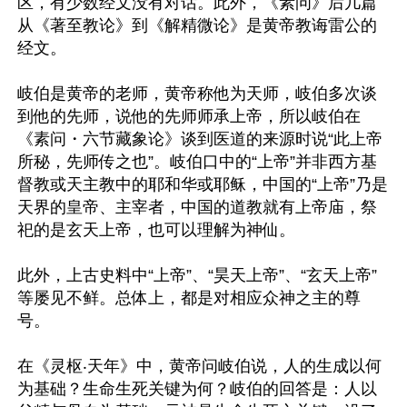
区，有少数经文没有对话。此外，《素问》后几篇
从《著至教论》到《解精微论》是黄帝教诲雷公的
经文。

岐伯是黄帝的老师，黄帝称他为天师，岐伯多次谈
到他的先师，说他的先师师承上帝，所以岐伯在
《素问・六节藏象论》谈到医道的来源时说“此上帝
所秘，先师传之也”。岐伯口中的“上帝”并非西方基
督教或天主教中的耶和华或耶稣，中国的“上帝”乃是
天界的皇帝、主宰者，中国的道教就有上帝庙，祭
祀的是玄天上帝，也可以理解为神仙。

此外，上古史料中“上帝”、“昊天上帝”、“玄天上帝”
等屡见不鲜。总体上，都是对相应众神之主的尊
号。

在《灵枢‧天年》中，黄帝问岐伯说，人的生成以何
为基础？生命生死关键为何？岐伯的回答是：人以