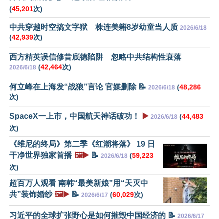
(
45,201
次)
中共穿越时空搞文字狱 株连美籍8岁幼童当人质
2026/6/18
(
42,939
次)
西方精英误信修昔底德陷阱 忽略中共结构性衰落
(
42,464
次)
2026/6/18
何立峰在上海发“战狼”言论 官媒删除 📝
(
48,286
2026/6/18
次)
SpaceX一上市，中国航天神话破功！
▶️
(
44,483
2026/6/18
次)
《维尼的终局》第二季《红潮将落》 19 日
干净世界独家首播
🖼️▶️
📝
(
59,223
2026/6/18
次)
超百万人观看 南韩“最美新娘”用“天灭中
共”装饰婚纱
🖼️▶️
📝
(
60,029
次)
2026/6/17
习近平的全球扩张野心是如何摧毁中国经济的 📝
2026/6/17