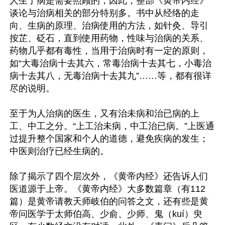
人生了病是需要照顾的，因此，整部《黄帝内经》
谈论与治病相关的部分特别多。书中从经络的走
向、生病的原理、治病使用的方法，如针灸、导引
按芷、砭石，直到使用药物，性味与治病的关系、
药物几乎都有毒性，当用于治病时有一定的原则，
如“大毒治病十去其六，常毒治病十去其七，小毒治
病十去其八，无毒治病十去其九”……等，都有很详
尽的说明。

至于为人治病的医生，又有治未病和治已病的上
工、中工之分。“上工治未病，中工治已病。”上医通
过提升整个国家和个人的道德，避免疾病的发生；
中医则治疗已经生病的。

除了揭示了四个层次外，《黄帝内经》还告诉人们
医道源于上帝。《黄帝内经》大多数篇章（有112
篇）是黄帝请教天师岐伯的问答之文，还有些是黄
帝问医学于太师伯高、少俞、少师、鬼（kuí）臾