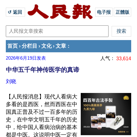
↺ 返回 
电子报
正體版
首页
分栏目
文化
文章
›
›
›
：
2026年6月19日
发表
人气：
33,614
中华五千年神传医学的真谛
刘晓
【人民报消息】现代人看病大
多看的是西医，然而西医在中
国真正普及不过一百多年的历
史，在中华文明五千年的历史
中，给中国人看病治病的基本
都是中医。这说明中医一定有