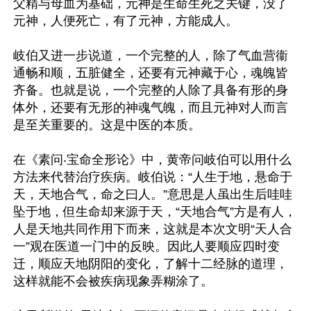
父精与母血为基础，元神是生命生死之关键，没了
元神，人便死亡，有了元神，方能成人。

岐伯又进一步说道，一个完整的人，除了气血营衞
通畅和顺，五脏健全，还要有元神藏于心，魂魄皆
齐备。也就是说，一个完整的人除了具备有形的身
体外，还要有无形的神魂气魄，而且元神对人而言
是至关重要的。这是中医的本质。

在《素问‧宝命全形论》中，黄帝问岐伯可以用什么
方法来代替治疗疾病。岐伯说：“人生于地，悬命于
天，天地合气，命之曰人。”意思是人虽出生后哇哇
坠于地，但生命却来源于天，“天地合气”方是有人，
人是天地共同作用下而来，这就是本次文明“天人合
一”观在医道一门中的反映。因此人要顺应四时变
迁，顺应天地阴阳的变化，了解十二经脉的道理，
这样就能不会被疾病现象弄糊涂了。
