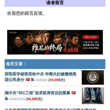
读者留言
欢迎您的留言反馈。
相关文章：
窃取医学秘密卖给中共 华裔夫妇被撤销美
国公民身分
🖼️
📝
(
34,008
次)
2026/4/2
揭中共“981工程”追求延寿背后的黑幕
🖼️
📝
(
56,986
次)
2025/11/15