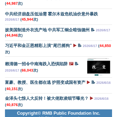
(
44,987
次)
中共经济崩盘压低油需 霍尔木兹危机油价意外暴跌
(
45,944
次)
2026/6/17
披美国制造外衣洗产地 中共军工铜企暗蚀德州 📝
2026/6/17
(
44,846
次)
习近平和金正恩精彩上演“尾巴摇狗”
▶️
📝
(
44,850
2026/6/17
次)
赖清德一招令中南海跌入恐惧陷阱
🖼️
📝
(
66,043
次)
2026/6/17
富豪、教授、医生都在逃 护照变成国有资产
▶️
📝
2026/6/16
(
40,151
次)
金泽头七惊人大反转！被大佬欺凌细节曝光？
▶️
2026/6/16
(
40,876
次)
Copyright© RMB Public Foundation Inc.