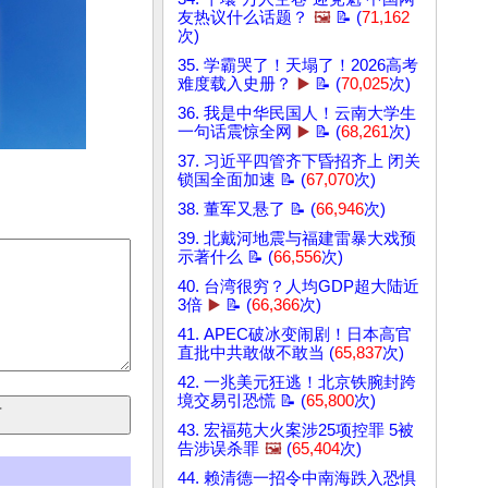
友热议什么话题？
🖼️
📝 (
71,162
次)
35. 学霸哭了！天塌了！2026高考
难度载入史册？
▶️
📝 (
70,025
次)
36. 我是中华民国人！云南大学生
一句话震惊全网
▶️
📝 (
68,261
次)
37. 习近平四管齐下昏招齐上 闭关
锁国全面加速 📝 (
67,070
次)
38. 董军又悬了 📝 (
66,946
次)
39. 北戴河地震与福建雷暴大戏预
示著什么 📝 (
66,556
次)
40. 台湾很穷？人均GDP超大陆近
3倍
▶️
📝 (
66,366
次)
41. APEC破冰变闹剧！日本高官
直批中共敢做不敢当 (
65,837
次)
42. 一兆美元狂逃！北京铁腕封跨
境交易引恐慌 📝 (
65,800
次)
43. 宏福苑大火案涉25项控罪 5被
告涉误杀罪
🖼️
(
65,404
次)
44. 赖清德一招令中南海跌入恐惧