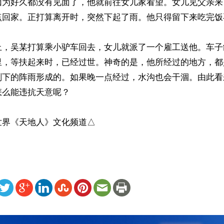
因为好久都没有见面了，他就前往女儿家看望。女儿见父亲来
点回家。正打算离开时，突然下起了雨。他只得留下来吃完饭再
止，吴某打算乘小驴车回去，女儿就派了一个雇工送他。车子
里，等扶起来时，已经过世。神奇的是，他所经过的地方，都
刚下的阵雨形成的。如果晚一点经过，水沟也会干涸。由此看
么能违抗天意呢？

世界《天地人》文化频道△
ww.renminbao.com/rmb/articles/2026/6/17/95561.html