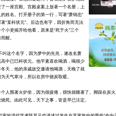
进了一座宫殿。宫殿桌案上放著一个名册，上
的姓名。打开册子的第一行，写著“萧锦忠”
著“某科状元”。后边也有字，因折角而无法
个小吏揭开给他看，原来是“死于火”三个
而醒。

然高中已巳科状元。他平素喜欢喝酒，喝很少
年冬天，他的亲戚故交邀请他喝酒，天晚了就
为天气寒冷，所以在房中烧炭取暖。

一个人围著火炉坐，因为很疲倦，很快就睡著了。脚踩在炭火
烧死。由此可见，天下之事，皆是早已注定。
