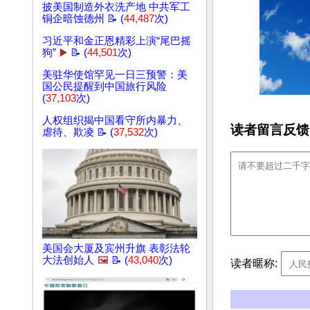
披美国制造外衣洗产地 中共军工
铜企暗蚀德州 📝 (
44,487
次)
习近平和金正恩精彩上演“尾巴摇
狗”
▶️
📝 (
44,501
次)
美驻华使馆罕见一日三预警：美
国公民提醒到中国旅行风险
(
37,103
次)
人权组织揭中国看守所内暴力、
读者留言反馈
虐待、欺凌 📝 (
37,532
次)
美国会大厦及宾州升旗 表彰法轮
大法创始人
🖼️
📝 (
43,040
次)
读者暱称: