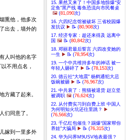
15. 果然又来了！中国多地惊爆“安
定鱼”黑产线 毒鱼恐流向市民餐桌
🖼️
(
81,090
次)
烟熏他，他多次
16. 六四纪念馆被破坏 三省校园爆
发抗议
▶️
📝 (
80,908
次)
了出去，墙外的
17. 经济专家：趁还来得及 远离中
国
🖼️
📝 (
80,842
次)
18. 邓丽君最后誓言 六四改变她的
一生
▶️
📝 (
78,954
次)
有人叫他的名字
19. 一个中共维持多年的神话 被一
可以不用点名，
年轻人砸碎了
▶️
📝 (
78,153
次)
20. 德云社“大地震” 杨鹤通犯大忌
饭碗被砸
▶️
📝 (
76,967
次)
21. 中共衰了：熊猫被退货 赵立坚
地方藏了起来。

被调职
🖼️
(
76,624
次)
22. 从付费实习到自费上班 中国人
为何明知火坑还往里跳？
▶️
人们同意了。

(
76,566
次)
23. 千亿红包催生？踢爆“国家帮你
养娃”大骗局
▶️
📝 (
76,315
次)
儿嫁到一里多外
24. 华为问界M9USV地表最强？