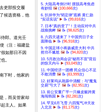
5. 大陆高考倒计时 摆脱高考焦虑
去吏部投交履
有妙招
🖼️
(
100,666
次)
了候选资格，他
6. 扒掉华为“韬定律”底裤 黄仁勋
“实话实说”
▶️
📝 (
99,816
次)
7. 日本“真的变了”！主动应对中共
战狼挑衅
🖼️
📝 (
98,625
次)
8. 六四天谴来了？中国穷日子全
面降临
▶️
📝 (
96,918
次)
大使（注：福建盐
9. 中国足球小将扬威意大利 中共
“假如那日不因
抢功不尴尬
🖼️
📝 (
94,820
次)
10. 5月政治局会议“秘而不宣”背后
也。

的惊天内斗
▶️
(
93,049
次)
11. 中国经济一团糟 民众信心不足
不敢消费
🖼️
📝 (
83,999
次)
南下时，他家的
12. 好莱坞从跪舔中清醒：与“魔鬼
交易”亏大了
🖼️
📝 (
82,951
次)
13. 前公安董广平一只橡皮艇跨黄
海闯韩国
▶️
📝 (
82,281
次)
是，而吴管家却
14. 罕见6月飞雪 六四冤气冲天攻
得起主人。如果
入北京
▶️
📝 (
81,175
次)