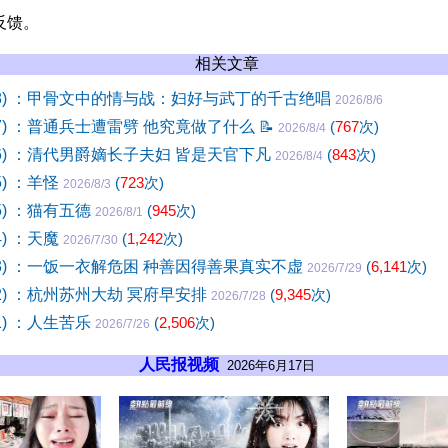
反馈。
相关文章
28) ：甲骨文中的情与战：妇好与武丁的千古绝唱
2026/8/6
27) ：普通兵士遭雷劈 他究竟做了什么
📝
(
767
次)
2026/8/4
26) ：清代男爵嫡长子夫妇 皆是天官下凡
(
843
次)
2026/8/4
5) ：羊怪
(
723
次)
2026/8/3
5) ：猫有五德
(
945
次)
2026/8/1
4) ：天魔
(
1,242
次)
2026/7/30
23) ：一饭一衣解危困 种善因得善果真实不虚
(
6,141
次)
2026/7/29
22) ：杭州苏州大劫 冥府早安排
(
9,345
次)
2026/7/28
1) ：人生苦乐
(
2,506
次)
2026/7/26
人民报视频
2026年6月17日