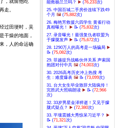
了，就留他吃
能救杨兰兰吗？
▶️
(
76,233
次)
走。

25. 中国百城二手房价连续下跌49
个月
🖼️
(
75,882
次)
26. 梅艳芳救援六四学生 黄雀行动
经过田埂时，吴
真相曝光！
▶️
📝 (
75,832
次)
27. 录音曝光！最强复仇者联盟为
是干燥的地面，
于朦胧发声
▶️
📝 (
75,672
次)
来，人的命运确
28. 1290万人的高考是一场骗局
▶️
📝 (
75,082
次)
29. 菲越提升战略伙伴关系 声索国
抱团对付中共
🖼️
(
74,003
次)
30. 2026高考历史冲上热搜 考
生：难度爆表
🖼️
📝 (
73,099
次)
31. 台大女生毕业致辞大陆疯传！
完胜武大照稿朗读
▶️
📝 (
72,966
次)
32. 33岁男星金泽猝逝！又见于朦
胧式疑点？
▶️
(
72,380
次)
33. 平壤震撼大秀惊呆习近平？
▶️
📝 (
71,321
次)
34. 平壤“万人空巷”迎党魁 中国网