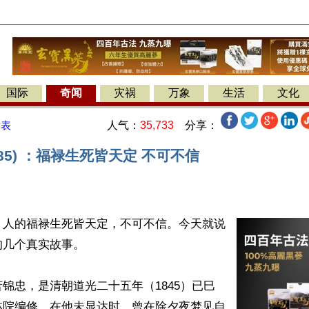
国际
奇闻
灾祸
万象
生活
文化
人气：
35,733
分享：
发表
585) ：福禄生死皆天定 不可不信
】人的福禄生死皆天定，不可不信。今天就说
几个真实故事。

锦忠，是清朝道光二十五年（1845）已巳
林院编修。在他未显达时，曾在除夕夜梦见自