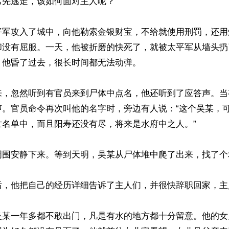
先逃走，该如何面对主人呢？”

平军攻入了城中，向他勒索金银财宝，不给就使用刑罚，还用
却没有屈服。一天，他被折磨的快死了，就被太平军从墙头扔
他昏了过去，很长时间都无法动弹。

来，忽然听到有官员来到尸体中点名，他还听到了应答声。当
声。官员命令再次叫他的名字时，旁边有人说：“这个吴某，
名单中，而且阳寿还没有尽，将来是水府中之人。”

周围安静下来。等到天明，吴某从尸体堆中爬了出来，找了个
后，他把自己的经历详细告诉了主人们，并很快辞职回家，主
吴某一年多都不敢出门，凡是有水的地方都十分留意。他的女