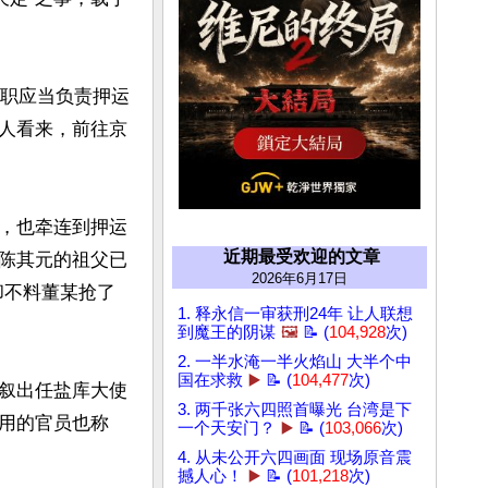
官职应当负责押运
人看来，前往京
，也牵连到押运
近期最受欢迎的文章
陈其元的祖父已
2026年6月17日
却不料董某抢了
1. 释永信一审获刑24年 让人联想
到魔王的阴谋
🖼️
📝 (
104,928
次)
2. 一半水淹一半火焰山 大半个中
国在求救
▶️
📝 (
104,477
次)
叙出任盐库大使
3. 两千张六四照首曝光 台湾是下
用的官员也称
一个天安门？
▶️
📝 (
103,066
次)
4. 从未公开六四画面 现场原音震
撼人心！
▶️
📝 (
101,218
次)