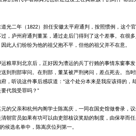


道光二年（1822）担任安徽太平府通判，按照惯例，这个
不过，庐州府通判董某，通过走后门得到了这个差事。在很多
，因此人们纷纷为他的祖父抱不平，但他的祖父并不在意。

押运粮草到北京后，正好因为漕运的兵丁行贿的事情东窗事发
被送到刑部审问。在刑部，董某被严刑拷问，差点死去。当时
知府，听说这件事后感叹道：“这个处分本来是我应该得的，
要代我受罪吗？”

其元的父亲和杭州内阁学士陈嵩庆，一同在国史馆做誊录，议
是清朝官员如果有功可以由吏部核议奖励的制度，由保举而任
城的候选名单中，陈嵩庆位列第一。
