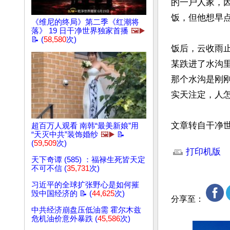
的一户人家，
饭，但他想早
《维尼的终局》第二季《红潮将
落》 19 日干净世界独家首播
🖼️▶️
📝 (
58,580
次)
饭后，云收雨
某跌进了水沟
那个水沟是刚
实天注定，人怎
文章转自干净
超百万人观看 南韩“最美新娘”用
“天灭中共”装饰婚纱
🖼️▶️
📝
文章网址: http://w
(
59,509
次)
打印机版
天下奇谭 (585) ：福禄生死皆天定
不可不信 (
35,731
次)
习近平的全球扩张野心是如何摧
毁中国经济的 📝 (
44,625
次)
分享至：
中共经济崩盘压低油需 霍尔木兹
危机油价意外暴跌 (
45,586
次)