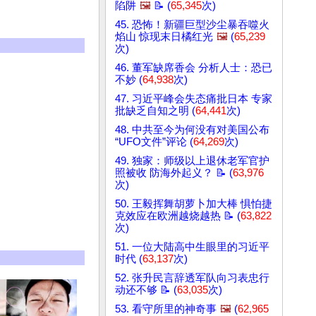
陷阱
🖼️
📝 (
65,345
次)
45. 恐怖！新疆巨型沙尘暴吞噬火
焰山 惊现末日橘红光
🖼️
(
65,239
次)
46. 董军缺席香会 分析人士：恐已
不妙 (
64,938
次)
47. 习近平峰会失态痛批日本 专家
批缺乏自知之明 (
64,441
次)
48. 中共至今为何没有对美国公布
“UFO文件”评论 (
64,269
次)
49. 独家：师级以上退休老军官护
照被收 防海外起义？ 📝 (
63,976
次)
50. 王毅挥舞胡萝卜加大棒 惧怕捷
克效应在欧洲越烧越热 📝 (
63,822
次)
51. 一位大陆高中生眼里的习近平
时代 (
63,137
次)
52. 张升民言辞透军队向习表忠行
动还不够 📝 (
63,035
次)
53. 看守所里的神奇事
🖼️
(
62,965