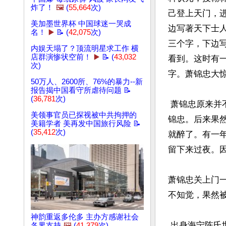
炸了！
🖼️
(
55,664
次)
己登上天门，
美加墨世界杯 中国球迷一哭成
边写著天下士人
名！
▶️
📝 (
42,075
次)
三个字，下边写
内娱天塌了？顶流明星求工作 横
店群演惨状空前！
▶️
📝 (
43,032
看到。这时有一
次)
字。萧锦忠大惊
50万人、2600所、76%的暴力--新
报告揭中国看守所虐待问题 📝
(
36,781
次)
 萧锦忠原来并不叫这个名字，因为梦中的先兆，遂改名萧
美领事官员已探视被中共拘押的
锦忠。后来果
美籍学者 美再发中国旅行风险 📝
(
35,412
次)
就醉了。有一
留下来过夜。因
萧锦忠关上门
不知觉，果然被
神韵重返多伦多 主办方感谢社会
 出身海宁陈氏世家的清代学者陈其元也讲述过发生在其家族中的两件“命由天定”之事，载于
各界支持
🖼️
(
41,379
次)