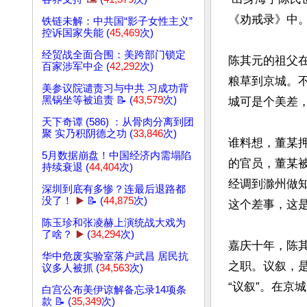
《劝戒录》中。
铁链未解：中共国“影子女性主义”
控诉国家失能 (
45,469
次)
经贸战全面合围：美跨部门锁定
陈其元的祖父在
百家涉军中企 (
42,292
次)
粮草到京城。
美参议院谴责习与中共 习成功背
黑锅坐等被追责 📝 (
43,579
次)
城可是个美差
天下奇谭 (586) ：从骨肉分离到团
聚 实乃积阴德之功 (
33,846
次)
谁料想，董某
5月数据崩盘！中国经济内需塌陷
的官员，董某
持续衰退 (
44,404
次)
经调到滁州做
深圳到底有多惨？连最后退路都
没了！
▶️
📝 (
44,875
次)
这个差事，这是
陈玉珍和张凌赫上演统战大戏为
了啥？
▶️
(
34,294
次)
嘉庆十年，陈
华中危废实验室落户武昌 居民抗
之职。议叙，
议多人被抓 (
34,563
次)
“议叙”。在京
白宫公布美伊谅解备忘录14项条
款 📝 (
35,349
次)