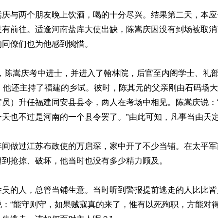
嵩庆与两个朋友晚上饮酒，喝的十分尽兴。结果第二天，本应
没有前往。适逢河南盐库大使出缺，陈嵩庆因没有到场被取消
同僚们也为他感到惋惜。

），他还主持了福建的乡试。彼时，陈其元的父亲刚由石码场
官员）升任福建同安县县令，两人在考场中相见。陈嵩庆说：
天也不过是河南的一个县令罢了。”由此可知，凡事当由天定
年间做过江苏布政使的万启琛，家中开了不少当铺。在太平军
到抢掠、破坏，他当时也没有多少精力顾及。

姓吴的人，总管当铺生意。当时听到警报提前逃走的人比比皆
说：“能守则守，如果贼寇真的来了，惟有以死殉职，方能对