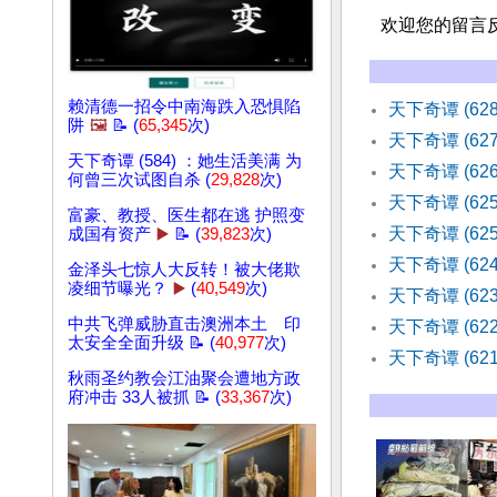
欢迎您的留言
赖清德一招令中南海跌入恐惧陷
天下奇谭 (6
阱
🖼️
📝 (
65,345
次)
天下奇谭 (6
天下奇谭 (584) ：她生活美满 为
天下奇谭 (6
何曾三次试图自杀 (
29,828
次)
天下奇谭 (62
富豪、教授、医生都在逃 护照变
天下奇谭 (62
成国有资产
▶️
📝 (
39,823
次)
天下奇谭 (62
金泽头七惊人大反转！被大佬欺
凌细节曝光？
▶️
(
40,549
次)
天下奇谭 (6
中共飞弹威胁直击澳洲本土 印
天下奇谭 (6
太安全全面升级 📝 (
40,977
次)
天下奇谭 (62
秋雨圣约教会江油聚会遭地方政
府冲击 33人被抓 📝 (
33,367
次)