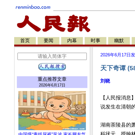
首页
要闻
内幕
时事
幽默
2026年6月17日
天下奇谭 (
重点推荐文章
刘晓
2026年6月17日
【人民报消息
说发生在清朝的
湖南茶陵县的萧
科状元，授翰
中国爆“毒纸尿裤”风波 家长网友气