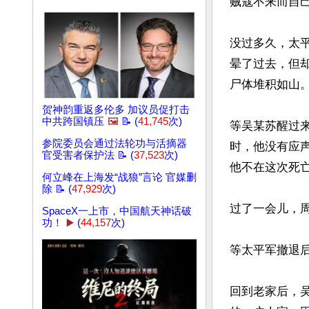
贼寇不来而自己
没过多久，太
晕了过去，但
尸体堆积如山。
贺神韵重返多伦多 加议员促打击
中共跨国镇压
🖼️
📝 (
41,745
次)
等吴某苏醒过
参院委员会通过法轮功与活摘器
时，他没有应
官受害者保护法 📝 (
37,523
次)
他不在这次死亡
何立峰在上海发“战狼”言论 官媒删
除 📝 (
47,929
次)
过了一会儿，
SpaceX一上市，中国航天神话破
功！
▶️
(
44,157
次)
等太平军撤退
回到老家后，