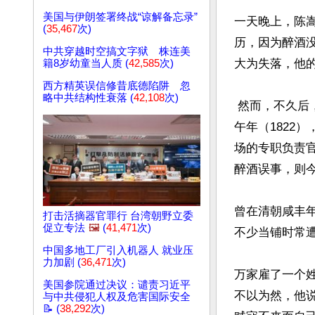
美国与伊朗签署终战“谅解备忘录”
一天晚上，陈
(
35,467
次)
历，因为醉酒
中共穿越时空搞文字狱 株连美
大为失落，他的
籍8岁幼童当人质 (
42,585
次)
西方精英误信修昔底德陷阱 忽
略中共结构性衰落 (
42,108
次)
 然而，不久后，陈嵩庆考中进士，并进入了翰林院，后官至内阁学士、礼部侍郎。道光壬
午年（1822
场的专职负责
醉酒误事，则今
曾在清朝咸丰
打击活摘器官罪行 台湾朝野立委
促立专法
🖼️
(
41,471
次)
不少当铺时常遭
中国多地工厂引入机器人 就业压
力加剧 (
36,471
次)
万家雇了一个
美国参院通过决议：谴责习近平
不以为然，他
与中共侵犯人权及危害国际安全
📝 (
38,292
次)