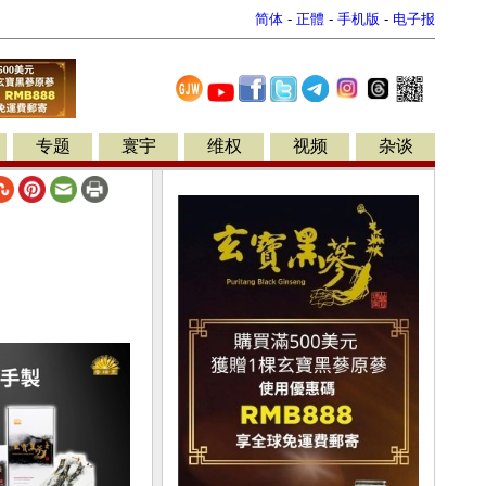
简体
-
正體
-
手机版
-
电子报
专题
寰宇
维权
视频
杂谈