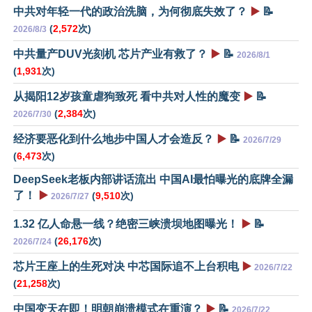
中共对年轻一代的政治洗脑，为何彻底失效了？
▶️
📝
(
2,572
次)
2026/8/3
中共量产DUV光刻机 芯片产业有救了？
▶️
📝
2026/8/1
(
1,931
次)
从揭阳12岁孩童虐狗致死 看中共对人性的魔变
▶️
📝
(
2,384
次)
2026/7/30
经济要恶化到什么地步中国人才会造反？
▶️
📝
2026/7/29
(
6,473
次)
DeepSeek老板内部讲话流出 中国AI最怕曝光的底牌全漏
了！
▶️
(
9,510
次)
2026/7/27
1.32 亿人命悬一线？绝密三峡溃坝地图曝光！
▶️
📝
(
26,176
次)
2026/7/24
芯片王座上的生死对决 中芯国际追不上台积电
▶️
2026/7/22
(
21,258
次)
中国变天在即！明朝崩溃模式在重演？
▶️
📝
2026/7/22