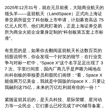
2025年12月31号，就在元旦前夜，大陆商业航天的
领头羊——蓝箭航天（LandSpace）正式向上海证
券交易所提交了科创板上市申请，计划募资高达 75 
亿元人民币。他们死死盯著的，正是上海证券交易
所为商业火箭企业量身定制的“科创板第五套上市标
准”。

有意思的是，如果你去翻阅蓝箭航天长达数百页的
招股说明书，你会发现一个好笑的细节：在行业竞
争与对标一栏中，“Space X”这个名字足足出现了 3
7 次。字里行间里，国内厂商几乎是声嘶力竭地在
向科创板的审核委员和股民们画饼：“看，Space X
能值两万亿美金，我就是中国版的Space X，只要让
我融到这75亿，未来的万亿红利就有你的一份！”

紧随蓝箭其后的，是天兵科技、星际荣耀、星河动
力等一众民企，它们要么已经完成了IPO辅导备案，