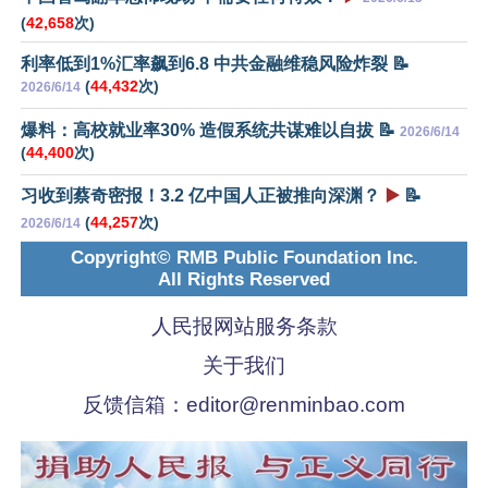
(
42,658
次)
利率低到1%汇率飙到6.8 中共金融维稳风险炸裂 📝
(
44,432
次)
2026/6/14
爆料：高校就业率30% 造假系统共谋难以自拔 📝
2026/6/14
(
44,400
次)
习收到蔡奇密报！3.2 亿中国人正被推向深渊？
▶️
📝
(
44,257
次)
2026/6/14
Copyright© RMB Public Foundation Inc.
All Rights Reserved
人民报网站服务条款
关于我们
反馈信箱：
editor@renminbao.com