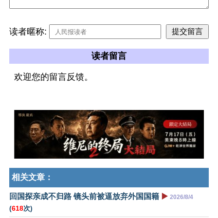
读者暱称:
读者留言
欢迎您的留言反馈。
相关文章：
回国探亲成不归路 镜头前被逼放弃外国国籍
▶️
2026/8/4
(
618
次)