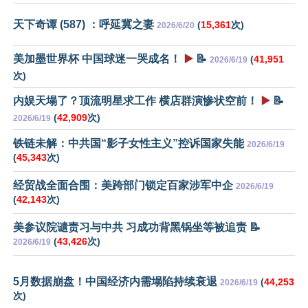
天下奇谭 (587) ：呼延冀之妻
(
15,361
次)
2026/6/20
美加墨世界杯 中国球迷一哭成名！
▶️
📝
(
41,951
2026/6/19
次)
内娱天塌了？顶流明星求工作 横店群演惨状空前！
▶️
📝
(
42,909
次)
2026/6/19
铁链未解：中共国“影子女性主义”控诉国家失能
2026/6/19
(
45,343
次)
经贸战全面合围：美跨部门锁定百家涉军中企
2026/6/19
(
42,143
次)
美参议院谴责习与中共 习成功背黑锅坐等被追责 📝
(
43,426
次)
2026/6/19
5月数据崩盘！中国经济内需塌陷持续衰退
(
44,253
2026/6/19
次)