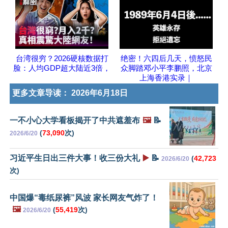
台湾很穷？2026硬核数据打
绝密！六四后几天，愤怒民
脸：人均GDP超大陆近3倍，
众脚踏邓小平李鹏照，北京
上海香港实录｜
更多文章导读：
2026年6月18日
一不小心大学看板揭开了中共遮羞布
🖼️
📝
(
73,090
次)
2026/6/20
习近平生日出三件大事！收三份大礼
▶️
📝
(
42,723
2026/6/20
次)
中国爆“毒纸尿裤”风波 家长网友气炸了！
🖼️
(
55,419
次)
2026/6/20