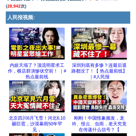
(
28,942
次)
人民报视频:
内娱天塌了？顶流明星求工
深圳到底有多惨？连最后退
作，横店群演惨状空前！ ｜#
路都没了！【 热点最前线】
热点最前线
｜#人民报
北京四川6月飞雪！河北6.10
刚刚！中国怪象频发，龙
砸巨雹，沙漠暴雨50年罕
吟、怪云、虫雨，老天究竟
见，
在传递什么信号？【