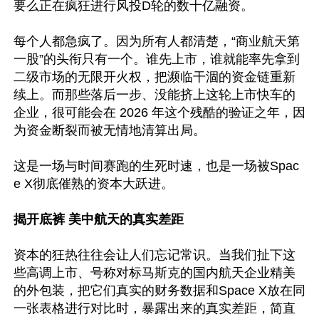
要么正在疯狂进行风投D轮的数十亿融资。

每个人都急疯了。因为所有人都清楚，“商业航天第
一股”的头衔只有一个。谁先上市，谁就能率先拿到
二级市场的无限开火权，把濒临干涸的资金链重新
续上。而那些落后一步、没能挤上这轮上市快车的
企业，很可能会在 2026 年这个残酷的验证之年，因
为资金断裂而被无情地清算出局。

这是一场与时间赛跑的生死时速，也是一场被Spac
e X彻底催熟的资本大跃进。

揭开底裤 美中航天的真实差距
资本的狂热往往会让人们忘记常识。当我们扯下这
些高调上市、号称对标马斯克的国内航天企业精美
的外包装，把它们真实的财务数据和Space X放在同
一张表格进行对比时，暴露出来的真实差距，简直