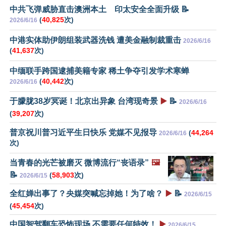
中共飞弹威胁直击澳洲本土 印太安全全面升级 📝
(
40,825
次)
2026/6/16
中港实体助伊朗组装武器洗钱 遭美金融制裁重击
2026/6/16
(
41,637
次)
中缅联手跨国逮捕美籍专家 稀土争夺引发学术寒蝉
(
40,442
次)
2026/6/16
于朦胧38岁冥诞！北京出异象 台湾现奇景
▶️
📝
2026/6/16
(
39,207
次)
普京祝川普习近平生日快乐 党媒不见报导
(
44,264
2026/6/16
次)
当青春的光芒被磨灭 微博流行“丧语录”
🖼️
📝
(
58,903
次)
2026/6/15
全红婵出事了？央媒突喊忘掉她！为了啥？
▶️
📝
2026/6/15
(
45,454
次)
中国智驾翻车恐怖现场 不需要任何特效！
▶️
2026/6/15