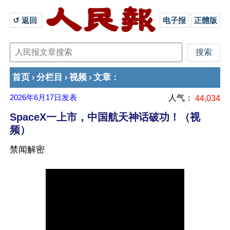
↺ 返回 
电子报
正體版
首页
分栏目
视频
文章
›
›
›
：
2026年6月17日
发表
人气：
44,034
SpaceX一上市，中国航天神话破功！（视
频）
禁闻解密