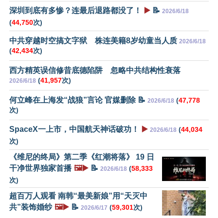
深圳到底有多惨？连最后退路都没了！
▶️
📝
2026/6/18
(
44,750
次)
中共穿越时空搞文字狱 株连美籍8岁幼童当人质
2026/6/18
(
42,434
次)
西方精英误信修昔底德陷阱 忽略中共结构性衰落
(
41,957
次)
2026/6/18
何立峰在上海发“战狼”言论 官媒删除 📝
(
47,778
2026/6/18
次)
SpaceX一上市，中国航天神话破功！
▶️
(
44,034
2026/6/18
次)
《维尼的终局》第二季《红潮将落》 19 日
干净世界独家首播
🖼️▶️
📝
(
58,333
2026/6/18
次)
超百万人观看 南韩“最美新娘”用“天灭中
共”装饰婚纱
🖼️▶️
📝
(
59,301
次)
2026/6/17