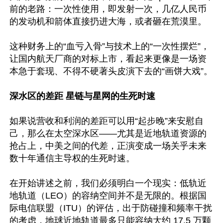
前的老路：一次性使用，即发射一次，几亿人民币
的发动机和箭体直接扔进大海，或者砸在荒漠里。

这种财务上的“血亏入骨”与技术上的“一次性摆烂”，
让国内航天厂商的对标上市，看起来更像是一场资
本急于套现、不得不硬著头皮演下去的“画饼大戏”。

深水区的差距 星链与星网的生死时速
如果说营收和利润的差距可以用“起步晚”来安慰自
己，那么在太空深水区——尤其是近地轨道资源的
抢占上，中美之间的代差，正演变成一场关乎未来
数十年通信主导权的生死时速。

在开始讲述之前，我们必须明白一个现实：低轨近
地轨道（LEO）的容纳空间并不是无限的。根据国
际电信联盟（ITU）的评估，出于防碰撞和频率干扰
的考虑，地球近地轨道最多只能容纳大约 17.5 万颗