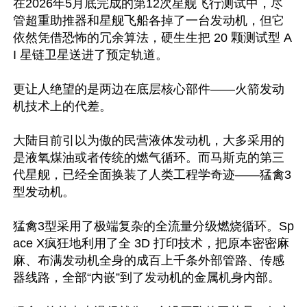
在2026年5月底完成的第12次星舰飞行测试中，尽
管超重助推器和星舰飞船各掉了一台发动机，但它
依然凭借恐怖的冗余算法，硬生生把 20 颗测试型 A
I 星链卫星送进了预定轨道。

更让人绝望的是两边在底层核心部件——火箭发动
机技术上的代差。

大陆目前引以为傲的民营液体发动机，大多采用的
是液氧煤油或者传统的燃气循环。而马斯克的第三
代星舰，已经全面换装了人类工程学奇迹——猛禽3
型发动机。

猛禽3型采用了极端复杂的全流量分级燃烧循环。Sp
ace X疯狂地利用了全 3D 打印技术，把原本密密麻
麻、布满发动机全身的成百上千条外部管路、传感
器线路，全部“内嵌”到了发动机的金属机身内部。
