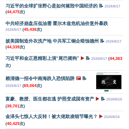
习近平的全球扩张野心是如何摧毁中国经济的 📝
2026/6/17
(
44,475
次)
中共经济崩盘压低油需 霍尔木兹危机油价意外暴跌
(
45,436
次)
2026/6/17
披美国制造外衣洗产地 中共军工铜企暗蚀德州 📝
2026/6/17
(
44,339
次)
习近平和金正恩精彩上演“尾巴摇狗”
▶️
📝
(
44,363
2026/6/17
次)
赖清德一招令中南海跌入恐惧陷阱
🖼️
📝
(
65,064
次)
2026/6/17
富豪、教授、医生都在逃 护照变成国有资产
▶️
📝
2026/6/16
(
39,701
次)
金泽头七惊人大反转！被大佬欺凌细节曝光？
▶️
2026/6/16
(
40,425
次)