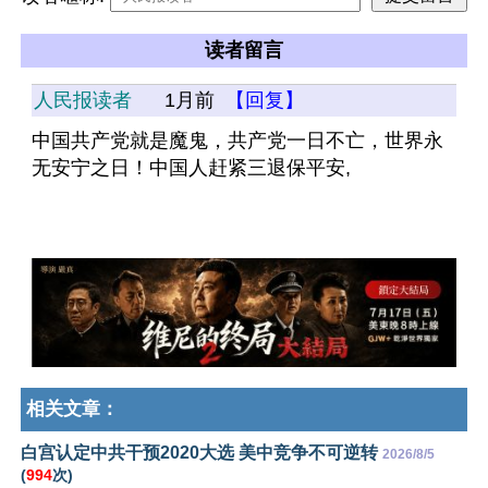
读者留言
人民报读者
1月前
【回复】
中国共产党就是魔鬼，共产党一日不亡，世界永
无安宁之日！中国人赶紧三退保平安,
相关文章：
白宫认定中共干预2020大选 美中竞争不可逆转
2026/8/5
(
994
次)