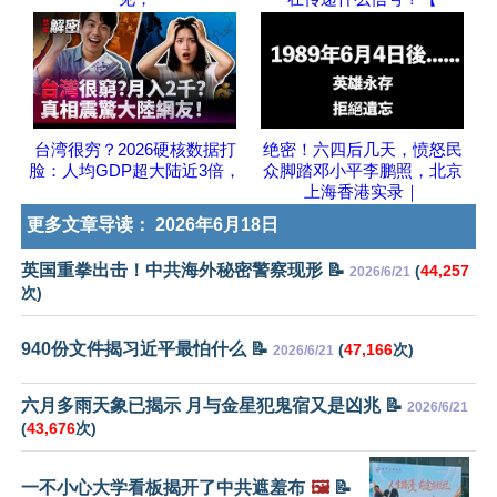
台湾很穷？2026硬核数据打
绝密！六四后几天，愤怒民
脸：人均GDP超大陆近3倍，
众脚踏邓小平李鹏照，北京
上海香港实录｜
更多文章导读：
2026年6月18日
英国重拳出击！中共海外秘密警察现形 📝
(
44,257
2026/6/21
次)
940份文件揭习近平最怕什么 📝
(
47,166
次)
2026/6/21
六月多雨天象已揭示 月与金星犯鬼宿又是凶兆 📝
2026/6/21
(
43,676
次)
一不小心大学看板揭开了中共遮羞布
🖼️
📝