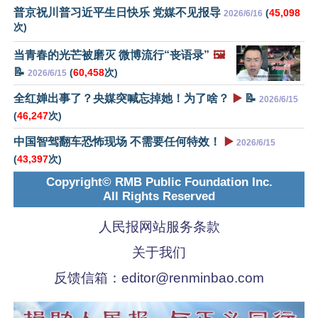
普京祝川普习近平生日快乐 党媒不见报导
(
45,098
2026/6/16
次)
当青春的光芒被磨灭 微博流行“丧语录”
🖼️
📝
(
60,458
次)
2026/6/15
全红婵出事了？央媒突喊忘掉她！为了啥？
▶️
📝
2026/6/15
(
46,247
次)
中国智驾翻车恐怖现场 不需要任何特效！
▶️
2026/6/15
(
43,397
次)
Copyright© RMB Public Foundation Inc.
All Rights Reserved
人民报网站服务条款
关于我们
反馈信箱：
editor@renminbao.com