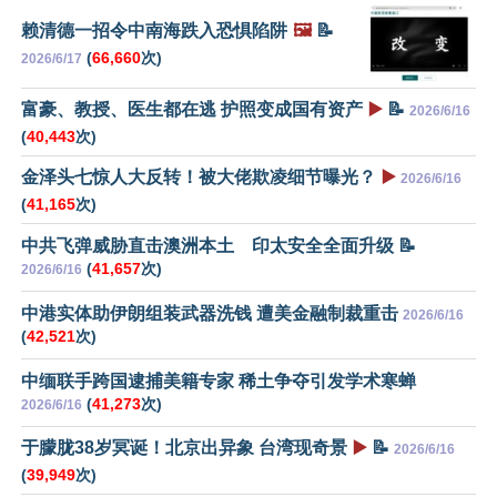
赖清德一招令中南海跌入恐惧陷阱
🖼️
📝
(
66,660
次)
2026/6/17
富豪、教授、医生都在逃 护照变成国有资产
▶️
📝
2026/6/16
(
40,443
次)
金泽头七惊人大反转！被大佬欺凌细节曝光？
▶️
2026/6/16
(
41,165
次)
中共飞弹威胁直击澳洲本土 印太安全全面升级 📝
(
41,657
次)
2026/6/16
中港实体助伊朗组装武器洗钱 遭美金融制裁重击
2026/6/16
(
42,521
次)
中缅联手跨国逮捕美籍专家 稀土争夺引发学术寒蝉
(
41,273
次)
2026/6/16
于朦胧38岁冥诞！北京出异象 台湾现奇景
▶️
📝
2026/6/16
(
39,949
次)