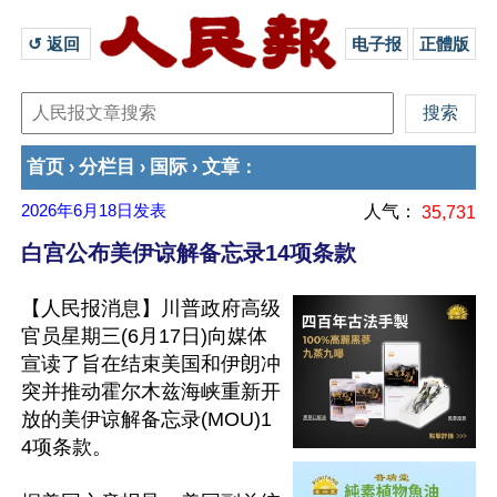
↺ 返回 
电子报
正體版
首页
分栏目
国际
文章
›
›
›
：
2026年6月18日
发表
人气：
35,731
白宫公布美伊谅解备忘录14项条款
【人民报消息】川普政府高级
官员星期三(6月17日)向媒体
宣读了旨在结束美国和伊朗冲
突并推动霍尔木兹海峡重新开
放的美伊谅解备忘录(MOU)1
4项条款。
