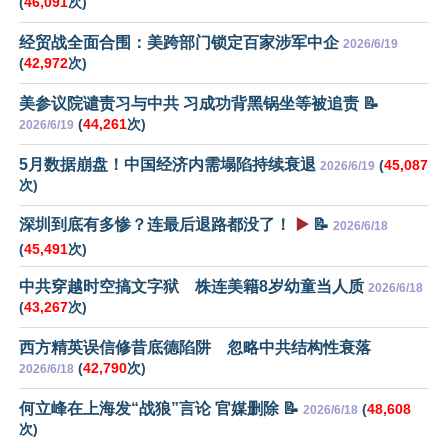
(
46,091
次)
经贸战全面合围：美跨部门锁定百家涉军中企
2026/6/19
(
42,972
次)
美参议院谴责习与中共 习成功背黑锅坐等被追责 📝
(
44,261
次)
2026/6/19
5月数据崩盘！中国经济内需塌陷持续衰退
(
45,087
2026/6/19
次)
深圳到底有多惨？连最后退路都没了！
▶️
📝
2026/6/18
(
45,491
次)
中共穿越时空搞文字狱 株连美籍8岁幼童当人质
2026/6/18
(
43,267
次)
西方精英误信修昔底德陷阱 忽略中共结构性衰落
(
42,790
次)
2026/6/18
何立峰在上海发“战狼”言论 官媒删除 📝
(
48,608
2026/6/18
次)