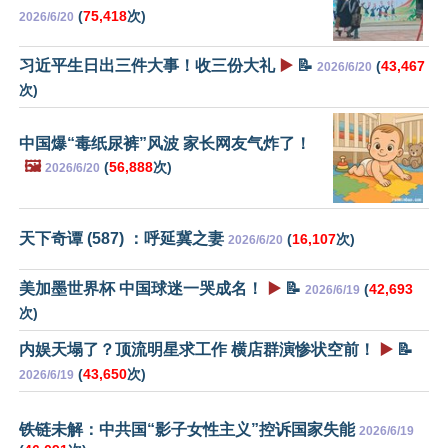
(
75,418
次)
2026/6/20
习近平生日出三件大事！收三份大礼
▶️
📝
(
43,467
2026/6/20
次)
中国爆“毒纸尿裤”风波 家长网友气炸了！
🖼️
(
56,888
次)
2026/6/20
天下奇谭 (587) ：呼延冀之妻
(
16,107
次)
2026/6/20
美加墨世界杯 中国球迷一哭成名！
▶️
📝
(
42,693
2026/6/19
次)
内娱天塌了？顶流明星求工作 横店群演惨状空前！
▶️
📝
(
43,650
次)
2026/6/19
铁链未解：中共国“影子女性主义”控诉国家失能
2026/6/19