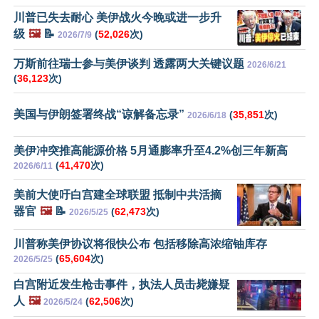
川普已失去耐心 美伊战火今晚或进一步升
级
🖼️
📝
(
52,026
次)
2026/7/9
万斯前往瑞士参与美伊谈判 透露两大关键议题
2026/6/21
(
36,123
次)
美国与伊朗签署终战“谅解备忘录”
(
35,851
次)
2026/6/18
美伊冲突推高能源价格 5月通膨率升至4.2%创三年新高
(
41,470
次)
2026/6/11
美前大使吁白宫建全球联盟 抵制中共活摘
器官
🖼️
📝
(
62,473
次)
2026/5/25
川普称美伊协议将很快公布 包括移除高浓缩铀库存
(
65,604
次)
2026/5/25
白宫附近发生枪击事件，执法人员击毙嫌疑
人
🖼️
(
62,506
次)
2026/5/24