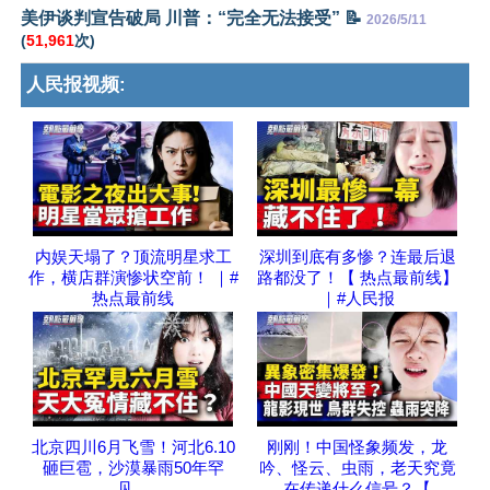
美伊谈判宣告破局 川普：“完全无法接受” 📝
2026/5/11
(
51,961
次)
人民报视频:
内娱天塌了？顶流明星求工
深圳到底有多惨？连最后退
作，横店群演惨状空前！ ｜#
路都没了！【 热点最前线】
热点最前线
｜#人民报
北京四川6月飞雪！河北6.10
刚刚！中国怪象频发，龙
砸巨雹，沙漠暴雨50年罕
吟、怪云、虫雨，老天究竟
见，
在传递什么信号？【