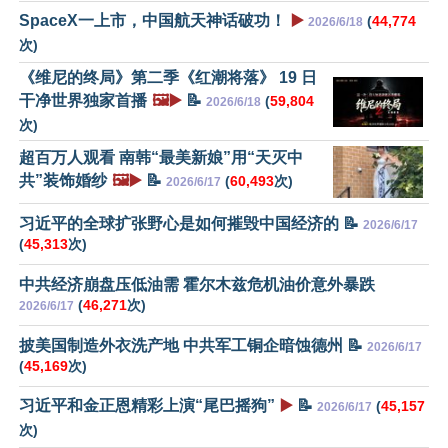
SpaceX一上市，中国航天神话破功！
▶️
(
44,774
2026/6/18
次)
《维尼的终局》第二季《红潮将落》 19 日
干净世界独家首播
🖼️▶️
📝
(
59,804
2026/6/18
次)
超百万人观看 南韩“最美新娘”用“天灭中
共”装饰婚纱
🖼️▶️
📝
(
60,493
次)
2026/6/17
习近平的全球扩张野心是如何摧毁中国经济的 📝
2026/6/17
(
45,313
次)
中共经济崩盘压低油需 霍尔木兹危机油价意外暴跌
(
46,271
次)
2026/6/17
披美国制造外衣洗产地 中共军工铜企暗蚀德州 📝
2026/6/17
(
45,169
次)
习近平和金正恩精彩上演“尾巴摇狗”
▶️
📝
(
45,157
2026/6/17
次)