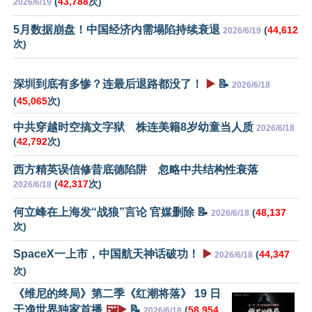
(
43,788
次)
2026/6/19
5月数据崩盘！中国经济内需塌陷持续衰退
(
44,612
2026/6/19
次)
深圳到底有多惨？连最后退路都没了！
▶️
📝
2026/6/18
(
45,065
次)
中共穿越时空搞文字狱 株连美籍8岁幼童当人质
2026/6/18
(
42,792
次)
西方精英误信修昔底德陷阱 忽略中共结构性衰落
(
42,317
次)
2026/6/18
何立峰在上海发“战狼”言论 官媒删除 📝
(
48,137
2026/6/18
次)
SpaceX一上市，中国航天神话破功！
▶️
(
44,347
2026/6/18
次)
《维尼的终局》第二季《红潮将落》 19 日
干净世界独家首播
🖼️▶️
📝
(
58,954
2026/6/18