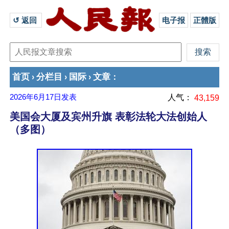
↺ 返回 
电子报
正體版
首页
分栏目
国际
文章
›
›
›
：
2026年6月17日
发表
人气：
43,159
美国会大厦及宾州升旗 表彰法轮大法创始人
（多图）