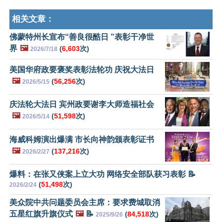
相关文章：
佛蒙特州长宣布“善良很酷日 ”表彰干净世
界
🖼️
(
6,603
次)
2026/7/18
美国华府政要褒奖表彰法轮功 庆祝大法日
🖼️
(
56,256
次)
2026/5/15
庆法轮大法日 宾州政要谢李大师造福社会
🖼️
(
51,598
次)
2026/5/14
海威科姆演出爆满 市长向神韵颁表彰证书
🖼️
(
137,216
次)
2026/2/27
爆料：在张又侠案上立大功 网络安全部队获习表彰 📝
(
51,498
次)
2026/2/24
美众院中共问题委员会主席：要求费城取消
五星红旗升旗仪式
🖼️
📝
(
84,518
次)
2025/9/26