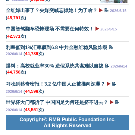
全红婵出事了？央媒突喊忘掉她！为了啥？
▶️
📝
2026/6/15
(
45,791
次)
中国智驾翻车恐怖现场 不需要任何特效！
▶️
2026/6/15
(
42,971
次)
利率低到1%汇率飙到6.8 中共金融维稳风险炸裂 📝
(
44,789
次)
2026/6/14
爆料：高校就业率30% 造假系统共谋难以自拔 📝
2026/6/14
(
44,758
次)
习收到蔡奇密报！3.2 亿中国人正被推向深渊？
▶️
📝
(
44,596
次)
2026/6/14
世界杯大门都拆了 中国国足为何还是挤不进去？
▶️
📝
(
43,551
次)
2026/6/14
Copyright© RMB Public Foundation Inc.
All Rights Reserved