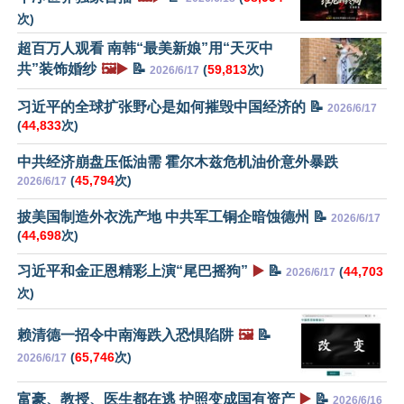
次)
超百万人观看 南韩“最美新娘”用“天灭中
共”装饰婚纱
🖼️▶️
📝
(
59,813
次)
2026/6/17
习近平的全球扩张野心是如何摧毁中国经济的 📝
2026/6/17
(
44,833
次)
中共经济崩盘压低油需 霍尔木兹危机油价意外暴跌
(
45,794
次)
2026/6/17
披美国制造外衣洗产地 中共军工铜企暗蚀德州 📝
2026/6/17
(
44,698
次)
习近平和金正恩精彩上演“尾巴摇狗”
▶️
📝
(
44,703
2026/6/17
次)
赖清德一招令中南海跌入恐惧陷阱
🖼️
📝
(
65,746
次)
2026/6/17
富豪、教授、医生都在逃 护照变成国有资产
▶️
📝
2026/6/16