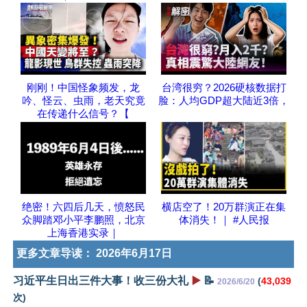
刚刚！中国怪象频发，龙
台湾很穷？2026硬核数据打
吟、怪云、虫雨，老天究竟
脸：人均GDP超大陆近3倍，
在传递什么信号？【
绝密！六四后几天，愤怒民
横店空了！20万群演正在集
众脚踏邓小平李鹏照，北京
体消失！｜ #人民报
上海香港实录｜
更多文章导读：
2026年6月17日
习近平生日出三件大事！收三份大礼
▶️
📝
(
43,039
2026/6/20
次)