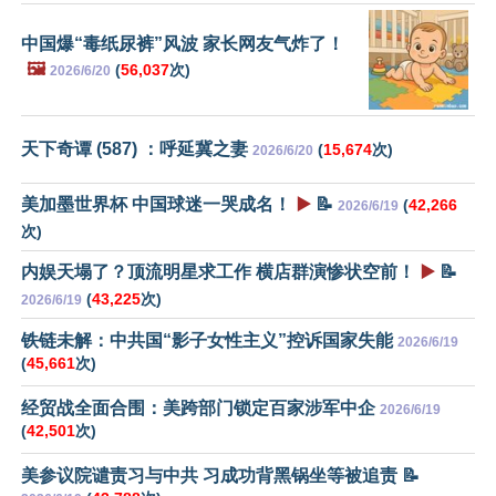
中国爆“毒纸尿裤”风波 家长网友气炸了！
🖼️
(
56,037
次)
2026/6/20
天下奇谭 (587) ：呼延冀之妻
(
15,674
次)
2026/6/20
美加墨世界杯 中国球迷一哭成名！
▶️
📝
(
42,266
2026/6/19
次)
内娱天塌了？顶流明星求工作 横店群演惨状空前！
▶️
📝
(
43,225
次)
2026/6/19
铁链未解：中共国“影子女性主义”控诉国家失能
2026/6/19
(
45,661
次)
经贸战全面合围：美跨部门锁定百家涉军中企
2026/6/19
(
42,501
次)
美参议院谴责习与中共 习成功背黑锅坐等被追责 📝