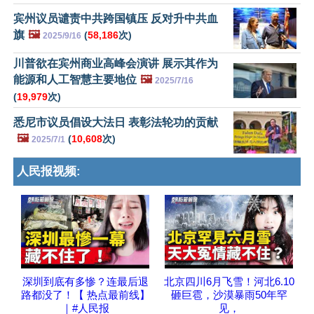
宾州议员谴责中共跨国镇压 反对升中共血
旗
🖼️
(
58,186
次)
2025/9/16
川普欲在宾州商业高峰会演讲 展示其作为
能源和人工智慧主要地位
🖼️
2025/7/16
(
19,979
次)
悉尼市议员倡设大法日 表彰法轮功的贡献
🖼️
(
10,608
次)
2025/7/1
人民报视频:
深圳到底有多惨？连最后退
北京四川6月飞雪！河北6.10
路都没了！【 热点最前线】
砸巨雹，沙漠暴雨50年罕
｜#人民报
见，