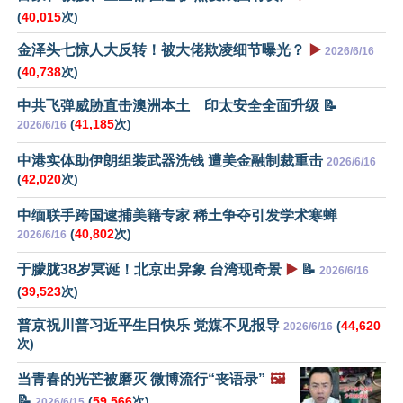
(
40,015
次)
金泽头七惊人大反转！被大佬欺凌细节曝光？
▶️
2026/6/16
(
40,738
次)
中共飞弹威胁直击澳洲本土 印太安全全面升级 📝
(
41,185
次)
2026/6/16
中港实体助伊朗组装武器洗钱 遭美金融制裁重击
2026/6/16
(
42,020
次)
中缅联手跨国逮捕美籍专家 稀土争夺引发学术寒蝉
(
40,802
次)
2026/6/16
于朦胧38岁冥诞！北京出异象 台湾现奇景
▶️
📝
2026/6/16
(
39,523
次)
普京祝川普习近平生日快乐 党媒不见报导
(
44,620
2026/6/16
次)
当青春的光芒被磨灭 微博流行“丧语录”
🖼️
📝
(
59,566
次)
2026/6/15