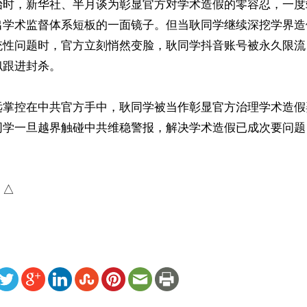
始时，新华社、半月谈为彰显官方对学术造假的零容忍，一度
出学术监督体系短板的一面镜子。但当耿同学继续深挖学界造
统性问题时，官方立刻悄然变脸，耿同学抖音账号被永久限流
跟进封杀。

远掌控在中共官方手中，耿同学被当作彰显官方治理学术造假
同学一旦越界触碰中共维稳警报，解决学术造假已成次要问题


）△
ww.renminbao.com/rmb/articles/2026/5/31/95370.html