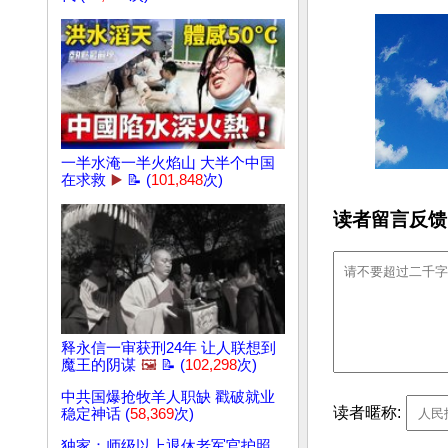
一半水淹一半火焰山 大半个中国
在求救
▶️
📝 (
101,848
次)
读者留言反馈
释永信一审获刑24年 让人联想到
魔王的阴谋
🖼️
📝 (
102,298
次)
中共国爆抢牧羊人职缺 戳破就业
读者暱称:
稳定神话 (
58,369
次)
独家：师级以上退休老军官护照