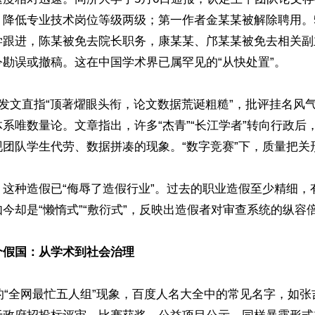
降低专业技术岗位等级两级；第一作者金某某被解除聘用。5
学跟进，陈某被免去院长职务，康某某、邝某某被免去相关副
勘误或撤稿。这在中国学术界已属罕见的“从快处置”。

日发文直指“顶著燿眼头衔，论文数据荒诞粗糙”，批评挂名风
系唯数量论。文章指出，许多“杰青”“长江学者”转向行政后
团队学生代劳、数据拼凑的现象。“数字竞赛”下，质量把关形
：这种造假已“侮辱了造假行业”。过去的职业造假至少精细，
今却是“懒惰式”“敷衍式”，反映出造假者对审查系统的纵容倍
个假国：从学术到社会治理
发的“全网最忙五人组”现象，百度人名大全中的常见名字，如