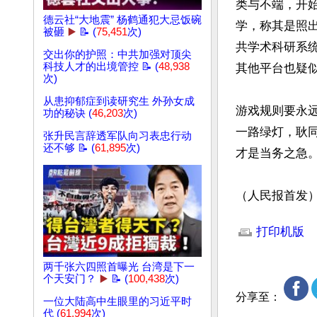
类与不端，开
德云社“大地震” 杨鹤通犯大忌饭碗
学，称其是照
被砸
▶️
📝 (
75,451
次)
共学术科研系
交出你的护照：中共加强对顶尖
科技人才的出境管控 📝 (
48,938
其他平台也疑似
次)
从患抑郁症到读研究生 外孙女成
游戏规则要永
功的秘诀 (
46,203
次)
一路绿灯，耿
张升民言辞透军队向习表忠行动
还不够 📝 (
61,895
次)
才是当务之急。
（人民报首发
文章网址: http://w
打印机版
两千张六四照首曝光 台湾是下一
个天安门？
▶️
📝 (
100,438
次)
分享至：
一位大陆高中生眼里的习近平时
代 (
61,994
次)