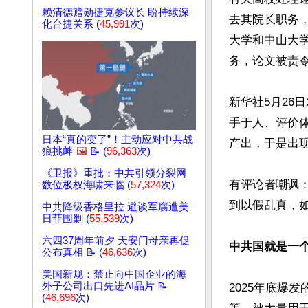
赖清德赠勋捷克参议长 盼持续深
去其院长职务，
化台捷关系 (
45,991
次)
大学和中山大
务，论文被责令
新华社5月26
手于人、评价体
日本“真的变了”！主动应对中共战
产出，于是出现
狼挑衅
🖼️
📝 (
96,363
次)
《卫报》重批：中共引领分裂网
有评论者嘲讽
数位极权海啸来临 (
57,324
次)
到以假乱真，如
中共降级香格里拉 避谈军腐遭美
日菲围剿 (
55,539
次)
六四37周年前夕 天安门母亲再促
中共国就是一
公布真相 📝 (
46,636
次)
美国新规：禁止向中国企业的海
外子公司出口先进AI晶片 📝
2025年底爆
(
46,696
次)