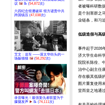
议
🖼️
📝 (
54,872
次)
者被曝科研数
六四纪念馆遭破坏 馆方谴责中共
是个别害群之
跨国镇压 (
47,038
次)
业链条，和习近
低级造假与高
事件起于202
艾文：追车 ——渥太华街头的一
济大学生命科
场躲猫猫
🖼️
(
58,292
次)
院院长陈佺、
治中心副主任康
存在极其低级
图片重复使用未
堂而皇之地通过
录音曝光！最强复仇者联盟为于
朦胧发声
▶️
📝 (
74,111
次)
有关高校处理