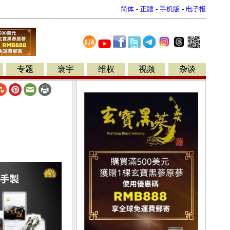
简体
-
正體
-
手机版
-
电子报
专题
寰宇
维权
视频
杂谈