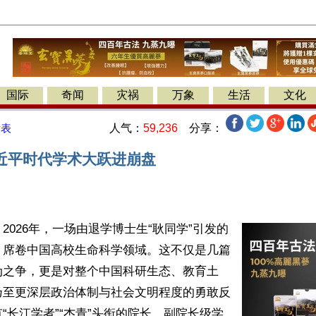
国际
奇闻
灾祸
万象
生活
文化
人气：
59,236
分享：
发表
近平时代学术大跃进崩盘
2026年，一场由退学博士生“耿同学”引发的
，席卷中国高校生命科学领域。这不仅是几篇
伪之争，更是对整个中国科研生态、教育土
乃至更深层政治体制与社会文明程度的勇敢反
“长江学者”“杰青”头衔的院长、副院长级学