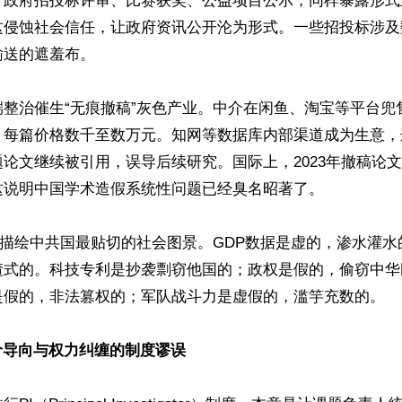
于政府招投标评审、比赛获奖、公益项目公示，同样暴露形式
这侵蚀社会信任，让政府资讯公开沦为形式。一些招投标涉及
送的遮羞布。

端整治催生“无痕撤稿”灰色产业。中介在闲鱼、淘宝等平台兜
，每篇价格数千至数万元。知网等数据库内部渠道成为生意，
论文继续被引用，误导后续研究。国际上，2023年撤稿论
说明中国学术造假系统性问题已经臭名昭著了。

是描绘中共国最贴切的社会图景。GDP数据是虚的，渗水灌
渣式的。科技专利是抄袭剽窃他国的；政权是假的，偷窃中华
是假的，非法篡权的；军队战斗力是虚假的，滥竽充数的。

价导向与权力纠缠的制度谬误