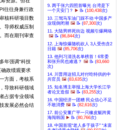
责人统筹资源。但在
9. 两千张六四照首曝光 台湾是下
PI往往身兼行政
一个天安门？
▶️
📝 (
100,438
次)
审核科研项目数
10. 三驾马车油门踩不动 中国多产
业现倒闭潮
🖼️
📝 (
87,300
次)
、导师权威压制
11. 大陆男猝死街边 视频引爆网络
。而在期刊审查
🖼️
📝 (
86,844
次)
12. 上海惊爆随机砍人 3人受伤含2
日籍
🖼️
(
85,706
次)
13. 他列习清洗名单榜首！6常委
多年强调“科技
和张升民也难逃？
🖼️
📝 (
83,660
次)
正确政绩观要求
14. 川普用这招儿对付吃特供的中
一方面，考核系
共官员
🖼️
(
83,635
次)
15. 知名博主举报上海大学长江学
，导致科研领域
者论文造假
🖼️
📝 (
83,255
次)
者占据专业领域
16. 中国经济一团糟 民众信心不足
技发展必然会结
不敢消费
🖼️
📝 (
82,616
次)
17. 前公安董广平一只橡皮艇跨黄
海闯韩国
▶️
📝 (
80,766
次)
18. 中国首现“老人多于孩子” “未富