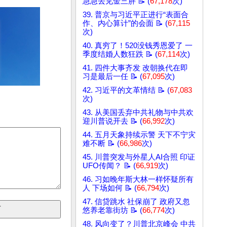
急急去见金三胖 📝 (
67,178
次)
39. 普京与习近平正进行“表面合
作、内心算计”的会面 📝 (
67,115
次)
40. 真穷了！520没钱秀恩爱了 一
季度结婚人数狂跌 📝 (
67,114
次)
41. 四件大事齐发 改朝换代在即
习是最后一任 📝 (
67,095
次)
42. 习近平的文革情结 📝 (
67,083
次)
43. 从美国丢弃中共礼物与中共欢
迎川普说开去 📝 (
66,992
次)
44. 五月天象持续示警 天下不宁灾
难不断 📝 (
66,986
次)
45. 川普突发与外星人AI合照 印证
UFO传闻？ 📝 (
66,919
次)
46. 习如晚年斯大林一样怀疑所有
人 下场如何 📝 (
66,794
次)
47. 信贷跳水 社保崩了 政府又忽
悠养老靠街坊 📝 (
66,774
次)
48. 风向变了？川普北京峰会 中共