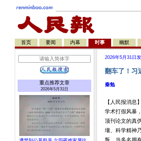
首页
要闻
内幕
时事
幽默
2026年5月31日
翻车了！习
重点推荐文章
秦勉
2026年5月31日
【人民报消息】
学术打假风暴
顶刊论文的真
壤、科学精神
叛。当多名拥有
遭禁到公墓祭亲 六四罹难家属抗