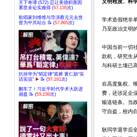
文明程度、科
天下奇谭 (572) 忍让美德积善因
累世未讼实难得 (
57,135
次)
歌唱家刘维维与导演蔡元元去世
学术造假绝非
曾为中共站台 📝 (
57,865
次)
乃至政治文明的
中国当前一切
款机，研究生从
与科研土壤已
扒掉华为“韬定律”底裤 黄仁勋“实
话实说”
▶️
📝 (
97,181
次)
在高度集权、
翻车了！习近平时代学术大跃进
费，还涉足企
崩盘 📝 (
59,236
次)
输送链条。当
守自盗，校内自
耿同学退学后全