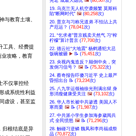
先老”成最大隐忧
🖼️
(
80,507
次)
19. 乌克兰无人机空袭频繁 莫斯科
陷“断网时代”
🖼️
(
80,258
次)
神与教育土壤、
20. 普京与习称兄道弟 不怕沾上共
产厄运？ (
78,041
次)
21. “乞求者”普京贱卖天然气 习“榨
柠檬”算计普京 (
77,700
次)
升工具、经费提
22. 德云社“大地震” 杨鹤通犯大忌
饭碗被砸
▶️
📝 (
75,451
次)
商业攻略，教育
23. 央视内鬼造反？颠倒中央，突
发倒习信号？
🖼️
📝 (
75,322
次)
24. 蔡奇报告吓傻习近平 史上最严
昏招出台 📝 (
73,234
次)
士不仅掌控经
25. 八九学运领袖徐光刑满出狱 身
形成系统性利益
形消瘦健康受关注
🖼️
(
73,102
次)
同虚设，甚至监
26. 华人市长被中共渗透 美国人不
寒而栗
🖼️
📝 (
71,987
次)
27. 中共派小学生参加海参崴阅兵
式 全民愤怒
🖼️
📝 (
71,296
次)
，归根结底是异
28. 触碰习逆鳞 魏凤和李尚福成祭
品 (
70,872
次)