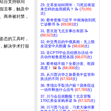
站台支持耿同
29. 文革发动60周年：习死后将迎
假丑事，触及中
来怎样的血雨腥风？ 📝 (
70,091
次)
、商单被封禁，
30. 蔡奇密奏习近平 中南海收到死
亡诊断书 📝 (
69,083
次)
31. 普京急飞北京事出有因 📝
(
68,923
次)
姿态的工具时，
32. 外交秀后的中俄真相：无上限
，解决学术打假
友谊变中共附庸 📝 (
68,636
次)
33. 非CPTPP会员却擅办活动 中
共动作粗鲁惹怒各国 (
68,070
次)
34. 蔡奇稳不稳？全看沙发、鞋跟
高度！
🖼️
📝 (
68,008
次)
35. 从川普访华之旅看美中监管和
执法的不同 (
67,934
次)
36. 李强出手取消户籍？国务院这
一动作释放什么信号 (
67,769
次)
37. 川习会后就翻脸？北京背叛
170亿美金采购承诺 📝 (
67,525
次)
38. 川习普习会后，习老大缘何要