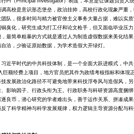
I（Principal Investigator）制度，本意是让课题负
强调高校是意识形态堡垒，政治挂帅，高校行政化现象严重，
大团队，很多时间与精力被官僚主义事务大量占据，难以实质
制铜臭化，研究生成为打工仔和论文枪手，但又面临毕业压力
赖，最简单粗暴的方式就是通过人为制造虚假数据来美化结果
自洽，少验证原始数据，为学术造假大开绿灯。

，习近平时代的中共科技体制，是一个全面大跃进糢式，中共
投入巨额经费上项目，地方官员把其作为政绩考核指标和体现
科技发展政治化路径不可避免地带来科技浮夸风与造假风，另
量、影响因子、行政头衔为王。行政职务与科研资源高度捆绑
驱逐良币，潜心研究的学者难出头，善于运作关系、拼凑成果
违反了科学精神与科学发展规律，权力逻辑主导资源分配与科