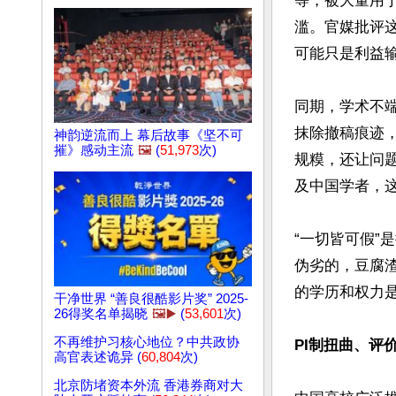
等，被大量用
滥。官媒批评
可能只是利益输
同期，学术不
抹除撤稿痕迹
神韵逆流而上 幕后故事《坚不可
摧》感动主流
🖼️
(
51,973
次)
规糢，还让问题
及中国学者，这
“一切皆可假”
伪劣的，豆腐
的学历和权力
干净世界 “善良很酷影片奖” 2025-
26得奖名单揭晓
🖼️▶️
(
53,601
次)
不再维护习核心地位？中共政协
PI制扭曲、评
高官表述诡异 (
60,804
次)
北京防堵资本外流 香港券商对大