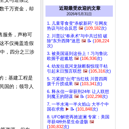
主义与造假泛
近期最受欢迎的文章
数千万资金，却
2026年5月31日
1. 儿童零食变“杀蚁新药” 引网友
热议与社会反思
🖼️
(
109,182
次)
售服务，声称可
2. 川普以“奉承术”与中共过招 破
除“东升西降”迷思
🖼️
📝 (
108,224
这不仅掩盖造假
次)
文中，四分之三涉
3. 被美国逼到这份上！习与鲁比
欧握手超尴尬
🖼️
(
106,936
次)
4. 幼发拉底河龙脉断裂惊现干枯
引起末日预言联想
🖼️
(
105,316
次)
水的；基建工程是
5. 习紧抓“台湾”当红线 川普四两
拨千斤捞成果
🖼️
(
103,341
次)
民国的；领导人
6. 释永信一审获刑24年 让人联想
到魔王的阴谋
🖼️
📝 (
102,298
次)
7. 一半水淹一半火焰山 大半个中
国在求救
▶️
📝 (
101,848
次)
8. UFO解密再掀波澜 专家：美国
寻获4种外星生命遗骸
🖼️
(
100,832
次)