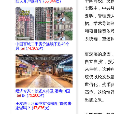
中国高校广泛推行P
陆人开户踩煞车 (
56,344
次)
实践中，中共
要职，管理庞
据。学术导师
和项目经费依
系统端，重逻辑
中国百城二手房价连续下跌49个
月
🖼️
(
74,363
次)
更深层的原因
自立自强”，
来主抓，这种
统仍以论文数
世俗化，劣币
经济专家：趁还来得及 远离中国
高位。这恰恰
🖼️
📝 (
79,200
次)
出恶之果。

王友群：习军中立“铁规矩”能换来
忠诚吗？ (
47,876
次)