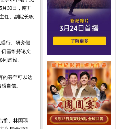
月30日，南开
主任、副院长职
气盛行、研究假
，仍需维持论文
同虚设。

有的甚至可以达
感自信。

张吉惟、林国瑞