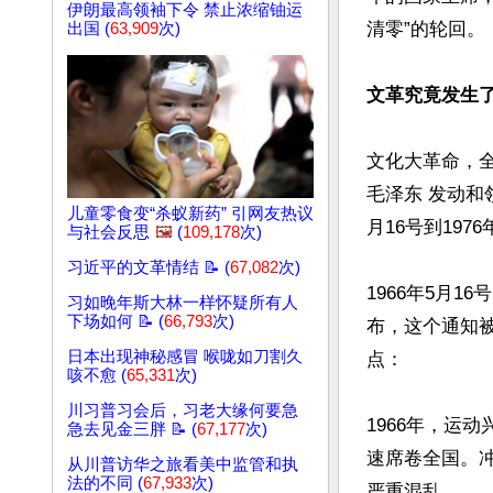
伊朗最高领袖下令 禁止浓缩铀运
清零”的轮回。

出国 (
63,909
次)
文革究竟发生
文化大革命，全
毛泽东 发动和
儿童零食变“杀蚁新药” 引网友热议
月16号到1976
与社会反思
🖼️
(
109,178
次)
习近平的文革情结 📝 (
67,082
次)
1966年5月1
习如晚年斯大林一样怀疑所有人
下场如何 📝 (
66,793
次)
布，这个通知
日本出现神秘感冒 喉咙如刀割久
点：

咳不愈 (
65,331
次)
川习普习会后，习老大缘何要急
1966年，运
急去见金三胖 📝 (
67,177
次)
速席卷全国。
从川普访华之旅看美中监管和执
法的不同 (
67,933
次)
严重混乱。
