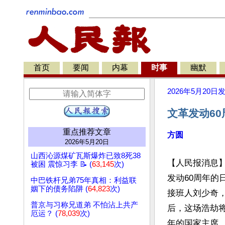
首页
要闻
内幕
时事
幽默
2026年5月20日
文革发动6
重点推荐文章
方圆
2026年5月20日
山西沁源煤矿瓦斯爆炸已致8死38
【人民报消息】
被困 震惊习李 📝 (
63,145
次)
发动60周年的
中巴铁杆兄弟75年真相：利益联
姻下的债务陷阱 (
64,823
次)
接班人刘少奇，
普京与习称兄道弟 不怕沾上共产
后，这场浩劫
厄运？ (
78,039
次)
年的国家主席