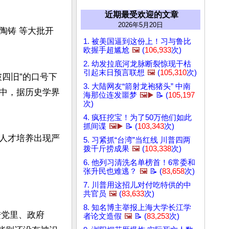
近期最受欢迎的文章
2026年5月20日
陶铸 等大批开
1. 被美国逼到这份上！习与鲁比
欧握手超尴尬
🖼️
(
106,933
次)
2. 幼发拉底河龙脉断裂惊现干枯
引起末日预言联想
🖼️
(
105,310
次)
四旧”的口号下
3. 大陆网友“箭射龙袍猪头” 中南
中，据历史学界
海那位连发噩梦
🖼️▶️
📝 (
105,197
次)
4. 疯狂挖宝！为了50万他们如此
抓间谍
🖼️▶️
📝 (
103,343
次)
人才培养出现严
5. 习紧抓“台湾”当红线 川普四两
拨千斤捞成果
🖼️
(
103,338
次)
6. 他列习清洗名单榜首！6常委和
张升民也难逃？
🖼️
📝 (
83,658
次)
7. 川普用这招儿对付吃特供的中
共官员
🖼️
(
83,633
次)
8. 知名博主举报上海大学长江学
进党里、政府
者论文造假
🖼️
📝 (
83,253
次)