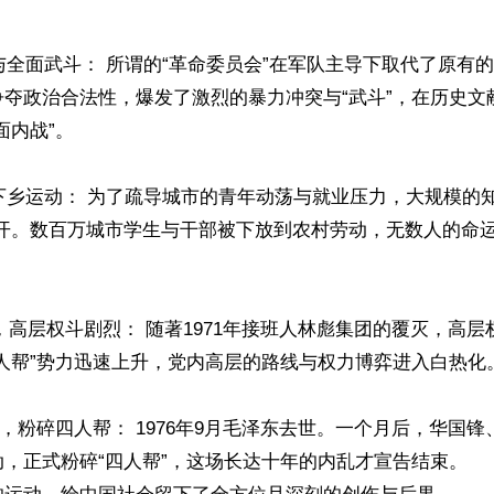
权与全面武斗： 所谓的“革命委员会”在军队主导下取代了原有
争夺政治合法性，爆发了激烈的暴力冲突与“武斗”，在历史文
内战”。

山下乡运动： 为了疏导城市的青年动荡与就业压力，大规模的
展开。数百万城市学生与干部被下放到农村劳动，无数人的命
76年，高层权斗剧烈： 随著1971年接班人林彪集团的覆灭，高
人帮”势力迅速上升，党内高层的路线与权力博弈进入白热化。
月6号，粉碎四人帮： 1976年9月毛泽东去世。一个月后，华国
，正式粉碎“四人帮”，这场长达十年的内乱才宣告结束。
