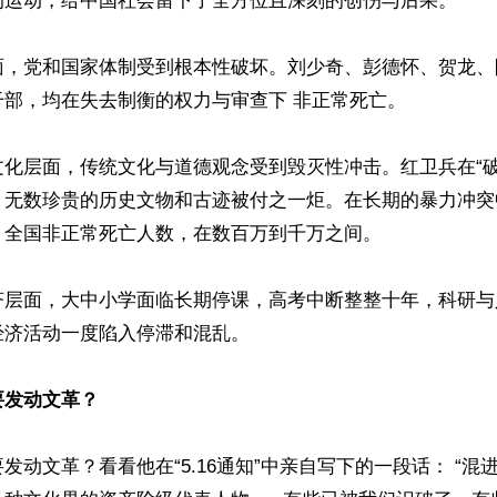
的运动，给中国社会留下了全方位且深刻的创伤与后果。

面，党和国家体制受到根本性破坏。刘少奇、彭德怀、贺龙、
部，均在失去制衡的权力与审查下 非正常死亡。

文化层面，传统文化与道德观念受到毁灭性冲击。红卫兵在“破
，无数珍贵的历史文物和古迹被付之一炬。在长期的暴力冲突
全国非正常死亡人数，在数百万到千万之间。

济层面，大中小学面临长期停课，高考中断整整十年，科研与
济活动一度陷入停滞和混乱。

要发动文革？
发动文革？看看他在“5.16通知”中亲自写下的一段话： “混