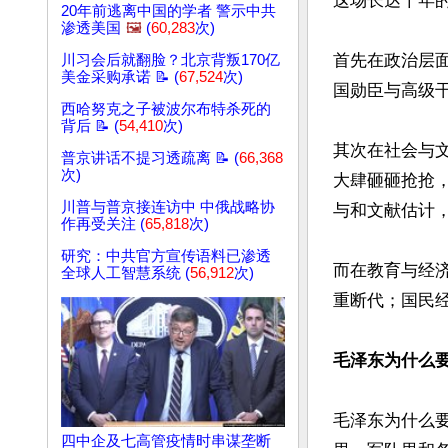
这场长达十年
20年前逃离中国的学者 警示中共
渗透美国
🖼️
(
60,283
次)
首先在政治层
川习会后就翻脸？北京背叛170亿
美金采购承诺 📝 (
67,524
次)
国勋臣与高级干
西哈努克之子被波尔布特杀死的
背后 📝 (
54,410
次)
其次在社会与
普京讲话不提习透疏离 📝 (
66,368
次)
大肆砸砸抢抢
川普与普京接连访中 中俄战略协
与和文献估计，
作再受关注 (
65,818
次)
研究：中共官方宣传语料已渗透
而在教育与经
全球人工智慧系统 (
56,912
次)
重断代；国民经
毛泽东为什么
毛泽东为什么要
四中企及七高管疫情时串谋垄断