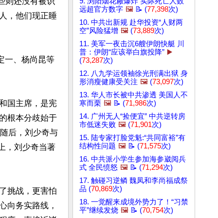
有些则还没有被识
9. 浏阳烟花厰爆炸 实际死亡人数
远超官方数字
🖼️
📝 (
77,398
次)
人，他们现正睡
10. 中共出新规 赴华投资“人财两
空”风险猛增
🖼️
(
73,889
次)
11. 美军一夜击沉6艘伊朗快艇 川
普：伊朗“应该举白旗投降”
▶️
定一、杨尚昆等
(
73,287
次)
12. 八九学运领袖徐光刑满出狱 身
形消瘦健康受关注
🖼️
(
73,097
次)
13. 华人市长被中共渗透 美国人不
和国主席，是宪
寒而栗
🖼️
📝 (
71,986
次)
14. 广州无人“捡便宜” 中共逆转房
的根本分歧始于
市低迷失败
🖼️
(
71,901
次)
。随后，刘少奇与
15. 陆专家打脸党魁:“共同富裕”有
结构性问题
🖼️
📝 (
71,575
次)
”上，刘少奇当著
16. 中共派小学生参加海参崴阅兵
式 全民愤怒
🖼️
📝 (
71,294
次)
17. 触碰习逆鳞 魏凤和李尚福成祭
品 (
70,869
次)
了挑战，更害怕
18. 一觉醒来成境外势力了！“习禁
心向务实路线，
平”继续发烧
🖼️
📝 (
70,754
次)