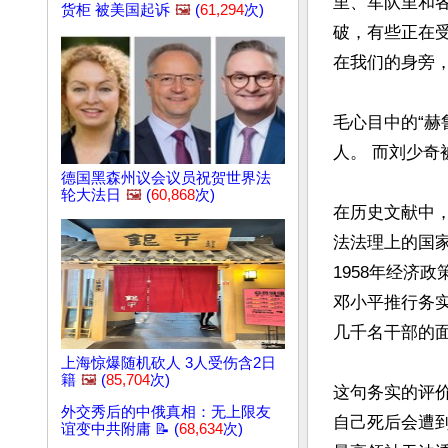
里、军队里和各
货柜 被美国起诉
🖼️
(
61,294
次)
破，有些正在
在我们的身旁，
毛心目中的“
人。 而刘少奇
德国黑森州议会议员祝贺世界法
轮大法日
🖼️
(
60,868
次)
在历史文献中
法法理上的国
1958年经济
邓小平推行务实
几千名干部的面
上海惊爆随机砍人 3人受伤含2日
籍
🖼️
(
85,704
次)
这句务实的评
外交秀后的中俄真相：无上限友
自己死后会遭
谊变中共附庸 📝 (
68,634
次)