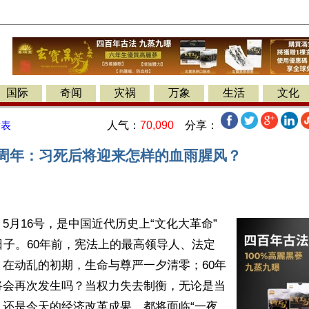
国际
奇闻
灾祸
万象
生活
文化
人气：
70,090
分享：
发表
0周年：习死后将迎来怎样的血雨腥风？
5月16号，是中国近代历史上“文化大革命”
日子。60年前，宪法上的最高领导人、法定
在动乱的初期，生命与尊严一夕清零；60年
将会再次发生吗？当权力失去制衡，无论是当
，还是今天的经济改革成果，都将面临“一夜