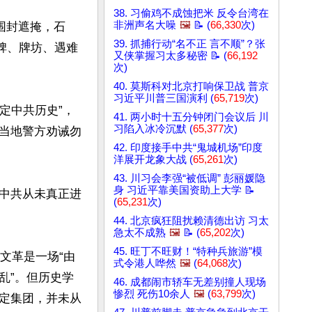
38. 习偷鸡不成蚀把米 反令台湾在
非洲声名大噪
🖼️
📝 (
66,330
次)
围封遮掩，石
39. 抓捕行动“名不正 言不顺”？张
碑、牌坊、遇难
又侠掌握习太多秘密 📝 (
66,192
次)
40. 莫斯科对北京打响保卫战 普京
习近平川普三国演利 (
65,719
次)
定中共历史”，
41. 两小时十五分钟闭门会议后 川
习陷入冰冷沉默 (
65,377
次)
当地警方劝诫勿
42. 印度接手中共“鬼城机场”印度
洋展开龙象大战 (
65,261
次)
43. 川习会李强“被低调” 彭丽媛隐
身 习近平靠美国资助上大学 📝
中共从未真正进
(
65,231
次)


44. 北京疯狂阻扰赖清德出访 习太
急太不成熟
🖼️
📝 (
65,202
次)
45. 旺丁不旺财！“特种兵旅游”模
文革是一场“由
式令港人哗然
🖼️
(
64,068
次)
乱”。但历史学
46. 成都闹市轿车无差别撞人现场
惨烈 死伤10余人
🖼️
(
63,799
次)
定集团，并未从