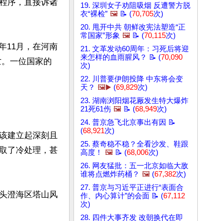
程序，直接诉诸
19. 深圳女子劝阻吸烟 反遭警方脱
衣“裸检”
🖼️
📝 (
70,705
次)
20. 甩开中共 朝鲜改宪法塑造“正
常国家”形象
🖼️
📝 (
70,115
次)
年11月，在河南
21. 文革发动60周年：习死后将迎
来怎样的血雨腥风？ 📝 (
70,090
亡。一位国家的
次)
22. 川普要伊朗投降 中东将会变
天？
🖼️▶️
(
69,829
次)
23. 湖南浏阳烟花厰发生特大爆炸
21死61伤
🖼️
📝 (
68,949
次)
24. 普京急飞北京事出有因 📝
(
68,921
次)
该建立起深刻且
25. 蔡奇稳不稳？全看沙发、鞋跟
取了冷处理，甚
高度！
🖼️
📝 (
68,006
次)
26. 网友猛批：五一北京如临大敌
谁将点燃炸药桶？
🖼️
(
67,382
次)
27. 普京与习近平正进行“表面合
头澄海区塔山风
作、内心算计”的会面 📝 (
67,112
次)
28. 四件大事齐发 改朝换代在即