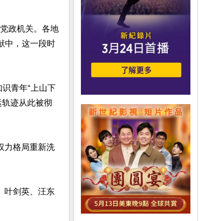
的党政机关。各地
献中，这一段时
知识青年“上山下
运轨迹从此被彻
层权力格局重新洗


锋、叶剑英、汪东