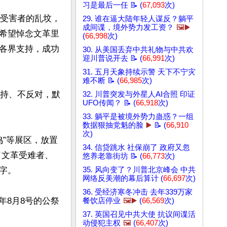
习是最后一任 📝 (
67,093
次)
革受害者的乱坟，
29. 谁在逼大陆年轻人谋反？躺平
成间谍，境外势力发工资？
🖼️▶️
希望悼念文革里
(
66,998
次)
各界支持，成功
30. 从美国丢弃中共礼物与中共欢
迎川普说开去 📝 (
66,991
次)
31. 五月天象持续示警 天下不宁灾
难不断 📝 (
66,985
次)
支持、不反对，默
32. 川普突发与外星人AI合照 印证
UFO传闻？ 📝 (
66,918
次)
33. 躺平是被境外势力蛊惑？一组
数据狠抽党魁的脸
▶️
📝 (
66,910
次)
鸣”等展区，放置
34. 信贷跳水 社保崩了 政府又忽
了文革受难者、
悠养老靠街坊 📝 (
66,773
次)
。

35. 风向变了？川普北京峰会 中共
网络反美潮的幕后算计 (
66,697
次)
36. 受经济寒冬冲击 去年339万家
年8月8号的公祭
餐饮店停业
🖼️▶️
(
66,569
次)
37. 英国召见中共大使 抗议间谍活
动侵犯主权
🖼️
(
66,407
次)