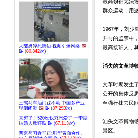
最高领袖无法
群众运动，用这
1967年，刘
开封的监禁中
大陆男猝死街边 视频引爆网络
🖼️
最高接班人，其
📝 (
86,842
次)
消失的文革博
文革时期发生
公开的集体反
至强行抹去民间
三驾马车油门踩不动 中国多产业
现倒闭潮
🖼️
📝 (
87,298
次)
真穷了！520没钱秀恩爱了 一季度
汕头文革博物
结婚人数狂跌 📝 (
67,113
次)
景区。

普京与习近平正进行“表面合作、