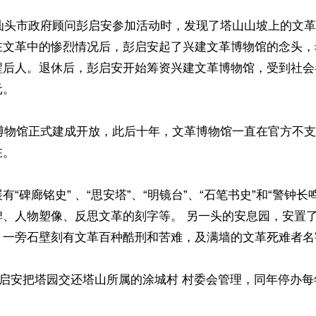
任汕头市政府顾问彭启安参加活动时，发现了塔山山坡上的文
在文革中的惨烈情况后，彭启安起了兴建文革博物馆的念头，
醒后人。退休后，彭启安开始筹资兴建文革博物馆，受到社会
。

革博物馆正式建成开放，此后十年，文革博物馆一直在官方不
 

有“碑廊铭史” 、“思安塔”、“明镜台”、“石笔书史”和“警钟长
碑、人物塑像、反思文革的刻字等。 另一头的安息园，安置
，一旁石壁刻有文革百种酷刑和苦难，及满墙的文革死难者名字
，彭启安把塔园交还塔山所属的涂城村 村委会管理，同年停办每

