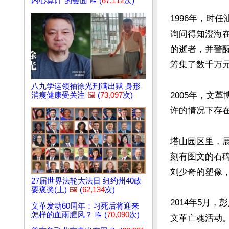
内心算计”的会面 📝 (
67,112
次)
1996年，时
询问得知澄海
的逝者，并警
筹集了数千万元
八九学运领袖徐光刑满出狱 身形
2005年，文
消瘦健康受关注
🖼️
(
73,097
次)
许的情况下存在。
塔山园区里，展
刻有图文的石
刘少奇的塑像
27届世界法轮大法日 纽约州40政
要褒奖(上)
🖼️
(
62,134
次)
2014年5月
文革发动60周年：习死后将迎来
怎样的血雨腥风？ 📝 (
70,090
次)
文革亡魂活动。