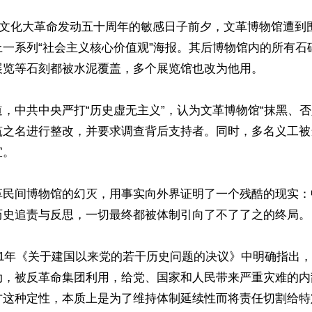
，在文化大革命发动五十周年的敏感日子前夕，文革博物馆遭到
上一系列“社会主义核心价值观”海报。其后博物馆内的所有石
展览等石刻都被水泥覆盖，多个展览馆也改为他用。

，中共中央严打“历史虚无主义”，认为文革博物馆“抹黑、否
筑之名进行整改，并要求调查背后支持者。同时，多名义工被
。

革民间博物馆的幻灭，用事实向外界证明了一个残酷的现实：
史追责与反思，一切最终都被体制引向了不了了之的终局。 
81年《关于建国以来党的若干历史问题的决议》中明确指出，
动，被反革命集团利用，给党、国家和人民带来严重灾难的内
方这种定性，本质上是为了维持体制延续性而将责任切割给特