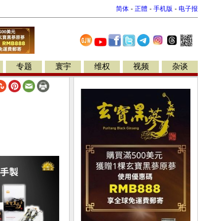
简体
-
正體
-
手机版
-
电子报
专题
寰宇
维权
视频
杂谈