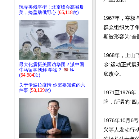
玩弄美俄平衡！北京峰会高喊反
美，掩盖助俄野心 (
65,118
次)
1967年，夺
群众组织为了
期被形容为“全面
1968年，上
乡”运动正式
最大化震摄美国访华团？派中国
牛马留学朝鲜 学啥？
🖼️
📝
底改变。

(
64,984
次)
关于伊波拉疫情 你需要知道的六
件事 (
53,139
次)
1971至19
牌，所谓的“四
1976年10
兴等人发动行动