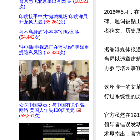
普京急飞北京事出有因 📝 (
68,921
次)
2016年5月
印度接手中共“鬼城机场”印度洋展
碑、题词被贴
开龙象大战 (
65,261
次)
者碑文、历史
习不离身的“小本本”引热议 📝
(
54,442
次)
“中国制电视恐正在监视你” 美媒重
据香港媒体报道
提隐私风险 (
52,930
次)
当局以违章建
再参与塔园事宜
这座唯一的文
行过系统性的历
众院中国委员：与中国有关诈骗
网络 美国人年失100亿美元
🖼️
官方虽然在19
(
59,361
次)
领导者错误发
术界指出，官