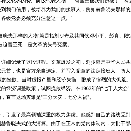
种文化界的资产阶级代表人物......有些已被我们识破了，
受到我们信用，被培养为我们的接班人，例如赫鲁晓夫那样的
各级党委必须充分注意这一点。” 

赫鲁晓夫那样的人物”就是指刘少奇及其同伙邓小平、彭真、陆
被迫害至死，是文革的头号冤案。

，详细记录了这段过程。文革爆发之初，刘少奇是中华人民共
家元首，也是官方亲自选定、并写入党章的法定接班人。两人
政策的挫败。当时虚报产量和经济失衡，酿成了惨烈的大饥荒
的经济调整政策，试图挽救经济。在1962年的“七千人大会
，直言这场灾难是“三分天灾，七分人祸”。

价，引发了最高领袖深重的权力焦虑。他感到自己的路线受到
到赫鲁晓夫式的大清算。由于在正常的党内体制内，大批干部