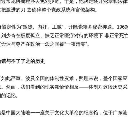
透过常规协商程序罢免刘少奇。于是，他决定绕开党章和法律
把激进的刀 去砍碎整个党政系统和官僚架构。

少奇被定性为“叛徒、内奸、工贼”，开除党籍并秘密押送。1969
，刘少奇在极度孤立、缺乏正常医疗对待的环境下 非正常死
命运与尊严在政治一念之间被“一夜清零”。

物馆与不了了之的历史
了如此严重、波及全国的体制性灾难，照理来说，整个国家应
思。然而，我们看到的现实却恰恰相反——体制对这段历史采
的记忆。

馆是中国大陆唯一一座关于文化大革命的纪念馆，位于广东汕