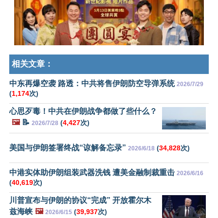
相关文章：
中东再爆空袭 路透：中共将售伊朗防空导弹系统
2026/7/29
(
1,174
次)
心思歹毒！中共在伊朗战争都做了些什么？
🖼️
📝
(
4,427
次)
2026/7/28
美国与伊朗签署终战“谅解备忘录”
(
34,828
次)
2026/6/18
中港实体助伊朗组装武器洗钱 遭美金融制裁重击
2026/6/16
(
40,619
次)
川普宣布与伊朗的协议“完成” 开放霍尔木
兹海峡
🖼️
(
39,937
次)
2026/6/15