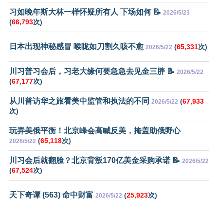
习如晚年斯大林一样怀疑所有人 下场如何 📝
2026/5/23
(
66,793
次)
日本出现神秘感冒 喉咙如刀割久咳不愈
(
65,331
次)
2026/5/22
川习普习会后，习老大缘何要急急去见金三胖 📝
2026/5/22
(
67,177
次)
从川普访华之旅看美中监管和执法的不同
(
67,933
2026/5/22
次)
玩弄美俄平衡！北京峰会高喊反美，掩盖助俄野心
(
65,118
次)
2026/5/22
川习会后就翻脸？北京背叛170亿美金采购承诺 📝
2026/5/22
(
67,524
次)
天下奇谭 (563) 命中财富
(
25,923
次)
2026/5/22