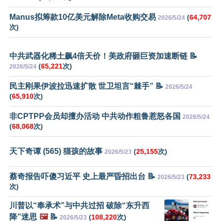
Manus拟筹款10亿美元解除Meta收购交易
(
64,707
2026/5/24
次)
中共武器化稀土飙4倍天价！美政府砸巨资加速断链 📝
(
65,221
次)
2026/5/24
民主刚果伊波拉迅速扩散 世卫坦言“棘手” 📝
2026/5/24
(
65,910
次)
非CPTPP会员却擅办活动 中共动作粗鲁惹怒各国
2026/5/24
(
68,068
次)
天下奇谭 (565) 猫孩的故事
(
25,155
次)
2026/5/23
蔡奇报告吓傻习近平 史上最严昏招出台 📝
(
73,233
2026/5/23
次)
川普以“奉承术”与中共过招 破除“东升西
降”迷思
🖼️
📝
(
108,220
次)
2026/5/23