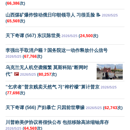
(
66,386
次)
山西煤矿爆炸惊动俄日印朝领导人 习很丢脸 📝
2026/5/25
(
65,569
次)
天下奇谭 (567) 东汉陈世美
(
24,500
次)
2026/5/25
李强出手取消户籍？国务院这一动作释放什么信号
(
67,766
次)
2026/5/25
乌克兰无人机空袭频繁 莫斯科陷“断网时
代”
🖼️
(
80,257
次)
2026/5/25
“乞求者”普京贱卖天然气 习“榨柠檬”算计普京
2026/5/25
(
77,698
次)
天下奇谭 (566) 产妇暴亡 只因前世孽缘
(
62,743
次)
2026/5/25
川普称美伊协议将很快公布 包括移除高浓缩铀库存
(
64,569
次)
2026/5/25