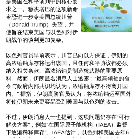
是美国在和平谈判中的核心要
求之一。穆杰塔巴的这项新命
令恐进一步令美国总统川普
（Donald Trump）失望，并
使旨在结束美国与以色列对伊
朗战争的谈判更加复杂。

以色列官员早前表示，川普已向以方保证，伊朗的
高浓缩铀库存将运出该国，且任何和平协议都必须
纳入相关条款。高浓缩铀是制造核武器的重要原
料。然而，伊朗匿名消息人士透露：“最高领袖的命
令与政府内部共识均认为，浓缩铀库存不得离开国
内。” 据指，伊朗高阶官员认为，将浓缩铀运至国外
将使伊朗未来更容易受到美国与以色列的攻击。

不过，伊朗消息人士也提到，这项问题仍存在“可行
解决方案”，例如“在国际原子能机构（IAEA）监督
下逐渐稀释库存”。IAEA估计，以色列和美国去年6