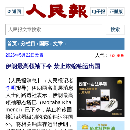
↺ 返回 
电子报
正體版
首页
分栏目
国际
文章
›
›
›
：
2026年5月22日
发表
人气：
63,909
伊朗最高领袖下令 禁止浓缩铀运出国
【人民报消息】（人民报记者
李明
报导）伊朗两名高层消息
人士向路透社表示，伊朗最高
领袖穆杰塔巴（Mojtaba Kha
menei）已下令，禁止将该国
接近武器级别的浓缩铀运往国
外。将相关铀库存运出伊朗，