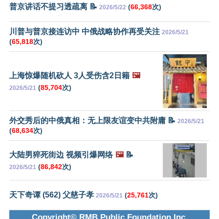
普京讲话不提习透疏离 📝
(
66,368
次)
2026/5/22
川普与普京接连访中 中俄战略协作再受关注
2026/5/21
(
65,818
次)
上海惊爆随机砍人 3人受伤含2日籍
🖼️
(
85,704
次)
2026/5/21
外交秀后的中俄真相：无上限友谊变中共附庸 📝
2026/5/21
(
68,634
次)
大陆男猝死街边 视频引爆网络
🖼️
📝
(
86,842
次)
2026/5/21
天下奇谭 (562) 父慈子孝
(
25,761
次)
2026/5/21
Copyright© RMB Public Foundation Inc.