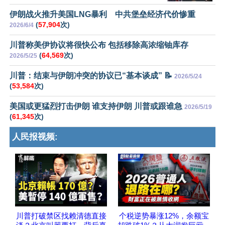
伊朗战火推升美国LNG暴利 中共堡垒经济代价惨重
(
57,904
次)
2026/6/4
川普称美伊协议将很快公布 包括移除高浓缩铀库存
(
64,569
次)
2026/5/25
川普：结束与伊朗冲突的协议已“基本谈成” 📝
2026/5/24
(
53,584
次)
美国或更猛烈打击伊朗 谁支持伊朗 川普或跟谁急
2026/5/19
(
61,345
次)
人民报视频:
川普打破禁区找赖清德直接
个税逆势暴涨12%，余额宝