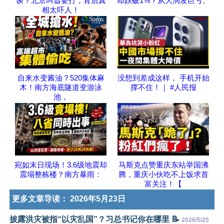
谈？北京叫嚣要打，背后真
却跌破1%？从大润发巨亏、
相太吓人！
自来水变酱油？520集体麻
没想到差成这样， 手机开始
木！南方海底隧道变游泳
撑不住！｜ #人民报
池，
宛如末日现场！3.6级地震却
马斯克点赞重庆东站举国沸
震塌整栋楼？南方暴雨：
腾，重庆小伙吃不上饭求首
富关注！【
更多文章导读：
2026年5月23日
披露洪灾被指“以灾乱国”？习总书记你在哪里 📝
2026/5/25