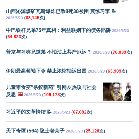
山西沁源煤矿瓦斯爆炸已致8死38被困 震惊习李 📝
(
63,145
次)
2026/5/23
中巴铁杆兄弟75年真相：利益联姻下的债务陷阱
2026/5/23
(
64,823
次)
普京与习称兄道弟 不怕沾上共产厄运？
(
78,039
次)
2026/5/23
伊朗最高领袖下令 禁止浓缩铀运出国
(
63,909
次)
2026/5/23
儿童零食变“杀蚁新药” 引网友热议与社会
反思
🖼️
(
109,178
次)
2026/5/23
习近平的文革情结 📝
(
67,082
次)
2026/5/23
天下奇谭 (564) 隐士老莱子
(
25,128
次)
2026/5/23