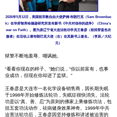
2026年5月12日，美国前宗教自由大使萨姆‧布朗巴克（Sam Brownbac
k）在华府智库哈德逊研究所发布新书《中共对信仰的战争》（China’s 
war on Faith）。图为原辽宁省大连法轮功学员王春彦（前排穿蓝色衣
服者）在活动上请布朗巴克大使（右）在其新书上签名。（李辰／大纪
元）
狱警不断地羞辱、嘲讽她。

“看看你现在的样子。”她们说，“你以前富有，也事
业成功，但现在你却进了监狱。”

王春彦是大连市一名化学设备销售商，因长期失眠
于1998年开始修炼法轮功，失眠症很快消失。法轮
功是以“真、善、忍”为原则的佛家上乘修炼功法，包
括五套功法动作，祛病健身效果神奇。1999年中共
迫害法轮功后，王春彦因坚持修炼和讲述被迫害的