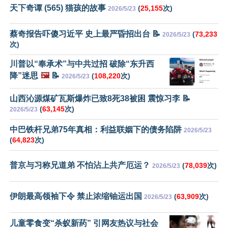
天下奇谭 (565) 猫孩的故事
(
25,155
次)
2026/5/23
蔡奇报告吓傻习近平 史上最严昏招出台 📝
(
73,233
2026/5/23
次)
川普以“奉承术”与中共过招 破除“东升西
降”迷思
🖼️
📝
(
108,220
次)
2026/5/23
山西沁源煤矿瓦斯爆炸已致8死38被困 震惊习李 📝
(
63,145
次)
2026/5/23
中巴铁杆兄弟75年真相：利益联姻下的债务陷阱
2026/5/23
(
64,823
次)
普京与习称兄道弟 不怕沾上共产厄运？
(
78,039
次)
2026/5/23
伊朗最高领袖下令 禁止浓缩铀运出国
(
63,909
次)
2026/5/23
儿童零食变“杀蚁新药” 引网友热议与社会