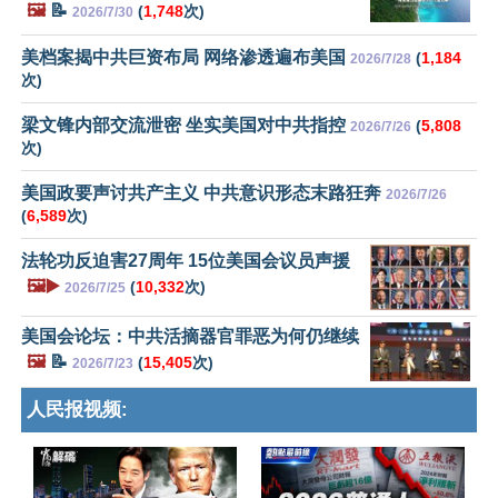
🖼️
📝
(
1,748
次)
2026/7/30
美档案揭中共巨资布局 网络渗透遍布美国
(
1,184
2026/7/28
次)
梁文锋内部交流泄密 坐实美国对中共指控
(
5,808
2026/7/26
次)
美国政要声讨共产主义 中共意识形态末路狂奔
2026/7/26
(
6,589
次)
法轮功反迫害27周年 15位美国会议员声援
🖼️▶️
(
10,332
次)
2026/7/25
美国会论坛：中共活摘器官罪恶为何仍继续
🖼️
📝
(
15,405
次)
2026/7/23
人民报视频: