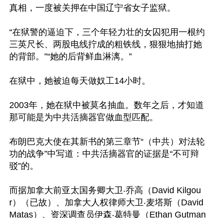
真相，一度被关押在中国辽宁省女子监狱。

“在狱警的逼迫下，三个年轻力壮的女囚犯用一根约
三英尺长、两股电线拧成的粗铁线，狠狠地抽打她
的背部。”“她的后背鲜血淋漓。”

在狱中，她被迫每天做奴工14小时。

2003年，她在狱中被莫名抽血。数年之后，才知道
那可能是为中共活摘器官做血型匹配。

布朗巴克大使在其新书的第三章节“（中共）对法轮
功的战争”中写道：中共活摘器官的证据是“不可辩
驳”的。

而据加拿大前亚太国务卿大卫‧乔高（David Kilgou
r）（已故）、加拿大人权律师大卫‧麦塔斯（David 
Matas）、资深调查员伊森‧葛特曼（Ethan Gutman