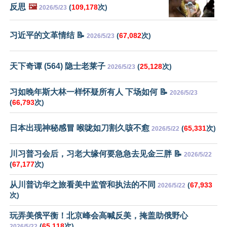
反思
🖼️
(
109,178
次)
2026/5/23
习近平的文革情结 📝
(
67,082
次)
2026/5/23
天下奇谭 (564) 隐士老莱子
(
25,128
次)
2026/5/23
习如晚年斯大林一样怀疑所有人 下场如何 📝
2026/5/23
(
66,793
次)
日本出现神秘感冒 喉咙如刀割久咳不愈
(
65,331
次)
2026/5/22
川习普习会后，习老大缘何要急急去见金三胖 📝
2026/5/22
(
67,177
次)
从川普访华之旅看美中监管和执法的不同
(
67,933
2026/5/22
次)
玩弄美俄平衡！北京峰会高喊反美，掩盖助俄野心
(
65,118
次)
2026/5/22