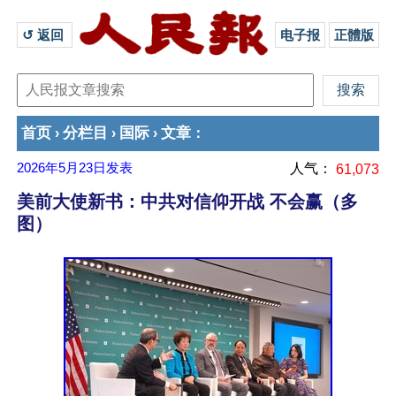
↺ 返回 
电子报
正體版
首页
分栏目
国际
文章
›
›
›
：
2026年5月23日
发表
人气：
61,073
美前大使新书：中共对信仰开战 不会赢（多
图）