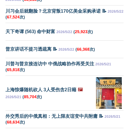
川习会后就翻脸？北京背叛170亿美金采购承诺 📝
2026/5/22
(
67,524
次)
天下奇谭 (563) 命中财富
(
25,923
次)
2026/5/22
普京讲话不提习透疏离 📝
(
66,368
次)
2026/5/22
川普与普京接连访中 中俄战略协作再受关注
2026/5/21
(
65,818
次)
上海惊爆随机砍人 3人受伤含2日籍
🖼️
(
85,704
次)
2026/5/21
外交秀后的中俄真相：无上限友谊变中共附庸 📝
2026/5/21
(
68,634
次)