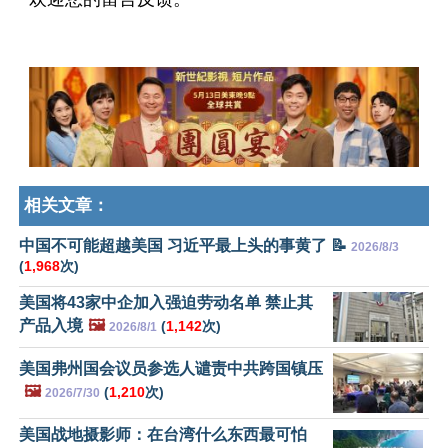
相关文章：
中国不可能超越美国 习近平最上头的事黄了 📝
2026/8/3
(
1,968
次)
美国将43家中企加入强迫劳动名单 禁止其
产品入境
🖼️
(
1,142
次)
2026/8/1
美国弗州国会议员参选人谴责中共跨国镇压
🖼️
(
1,210
次)
2026/7/30
美国战地摄影师：在台湾什么东西最可怕