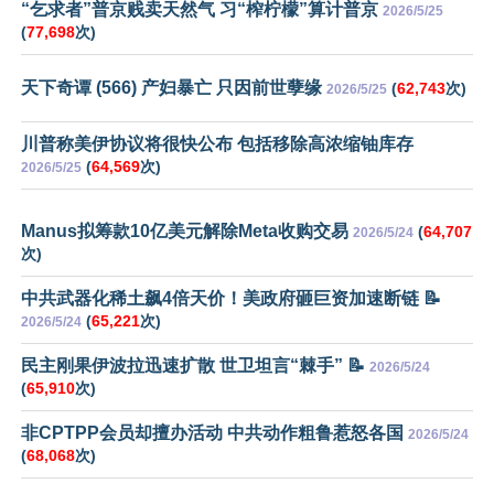
“乞求者”普京贱卖天然气 习“榨柠檬”算计普京
2026/5/25
(
77,698
次)
天下奇谭 (566) 产妇暴亡 只因前世孽缘
(
62,743
次)
2026/5/25
川普称美伊协议将很快公布 包括移除高浓缩铀库存
(
64,569
次)
2026/5/25
Manus拟筹款10亿美元解除Meta收购交易
(
64,707
2026/5/24
次)
中共武器化稀土飙4倍天价！美政府砸巨资加速断链 📝
(
65,221
次)
2026/5/24
民主刚果伊波拉迅速扩散 世卫坦言“棘手” 📝
2026/5/24
(
65,910
次)
非CPTPP会员却擅办活动 中共动作粗鲁惹怒各国
2026/5/24
(
68,068
次)