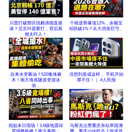
川普打破禁区找赖清德直接
个税逆势暴涨12%，余额宝
谈？北京叫嚣要打，背后真
却跌破1%？从大润发巨亏、
相太吓人！
自来水变酱油？520集体麻
没想到差成这样， 手机开始
木！南方海底隧道变游泳
撑不住！｜ #人民报
池，
宛如末日现场！3.6级地震却
马斯克点赞重庆东站举国沸
震塌整栋楼？南方暴雨：
腾，重庆小伙吃不上饭求首