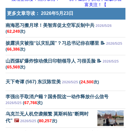
富关注！【
更多文章导读：
2026年5月23日
南海恶习搬月球！美智库促太空军反制中共
2026/5/26
(
62,249
次)
披露洪灾被指“以灾乱国”？习总书记你在哪里 📝
2026/5/25
(
66,386
次)
山西煤矿爆炸惊动俄日印朝领导人 习很丢脸 📝
2026/5/25
(
65,569
次)
天下奇谭 (567) 东汉陈世美
(
24,500
次)
2026/5/25
李强出手取消户籍？国务院这一动作释放什么信号
(
67,766
次)
2026/5/25
乌克兰无人机空袭频繁 莫斯科陷“断网时
代”
🖼️
(
80,257
次)
2026/5/25