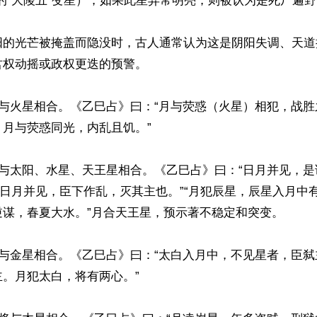
的“大陵五”变星），如果此星异常明亮，则被认为是死尸遍野
阳的光芒被掩盖而隐没时，古人通常认为这是阴阳失调、天道
权动摇或政权更迭的预警。

球与火星相合。《乙巳占》曰：“月与荧惑（火星）相犯，战
月与荧惑同光，内乱且饥。”

球与太阳、水星、天王星相合。《乙巳占》曰：“日月并见，
“日月并见，臣下作乱，灭其主也。”“月犯辰星，辰星入月中
谋，春夏大水。”月合天王星，预示著不稳定和突变。

球与金星相合。《乙巳占》曰：“太白入月中，不见星者，臣
。月犯太白，将有两心。”
