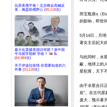
玩弄美俄平衡！北京峰会高喊反
美，掩盖助俄野心 (
65,118
次)
而宝瓶座η（E
的影响，即世间
5月14日，月
著女主后妃大凶
最大化震摄美国访华团？派中国
牛马留学朝鲜 学啥？
🖼️
📝
与此同时，水
(
64,984
次)
蔽，地球上的人
关于伊波拉疫情 你需要知道的六
件事 (
53,139
次)
星犯胃，天下不
由于水星合日
辰”。在古代星
庞大，预示著