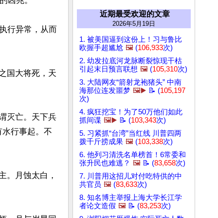
的凶兆。

近期最受欢迎的文章
2026年5月19日
执行异常，从而
1. 被美国逼到这份上！习与鲁比
欧握手超尴尬
🖼️
(
106,933
次)
2. 幼发拉底河龙脉断裂惊现干枯
引起末日预言联想
🖼️
(
105,310
次)
胜之国大将死，天
3. 大陆网友“箭射龙袍猪头” 中南
海那位连发噩梦
🖼️▶️
📝 (
105,197
次)
4. 疯狂挖宝！为了50万他们如此
是谓灭亡。天下兵
抓间谍
🖼️▶️
📝 (
103,343
次)
有水行事起。不
5. 习紧抓“台湾”当红线 川普四两
拨千斤捞成果
🖼️
(
103,338
次)
6. 他列习清洗名单榜首！6常委和
张升民也难逃？
🖼️
📝 (
83,658
次)
弑主。月蚀太白，
7. 川普用这招儿对付吃特供的中
共官员
🖼️
(
83,633
次)
8. 知名博主举报上海大学长江学
者论文造假
🖼️
📝 (
83,253
次)