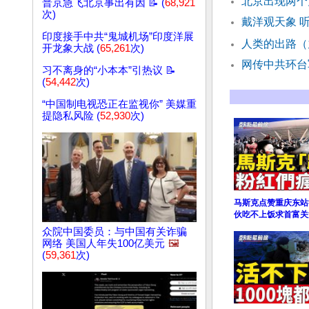
北京出现两个
普京急飞北京事出有因 📝 (
68,921
次)
戴洋观天象 
印度接手中共“鬼城机场”印度洋展
人类的出路（
开龙象大战 (
65,261
次)
网传中共环台
习不离身的“小本本”引热议 📝
(
54,442
次)
“中国制电视恐正在监视你” 美媒重
提隐私风险 (
52,930
次)
马斯克点赞重庆东站
伙吃不上饭求首富关
众院中国委员：与中国有关诈骗
网络 美国人年失100亿美元
🖼️
(
59,361
次)