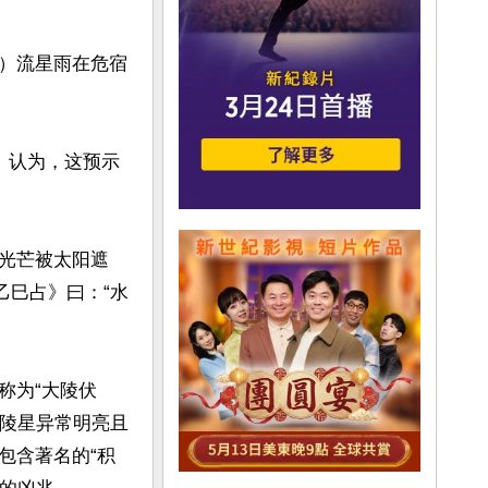
a）流星雨在危宿
》认为，这预示
光芒被太阳遮
乙巳占》曰：“水
称为“大陵伏
大陵星异常明亮且
包含著名的“积