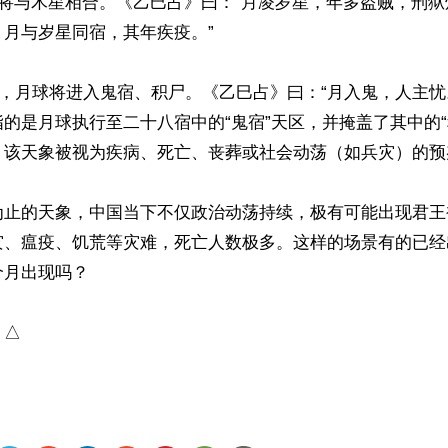
球将与木星相合。《乙巳占》曰：“月凌岁星，年多盗贼，刑
月与岁星同宿，其年疾疫。”

2日，月球将进入鬼宿、积尸。《乙巳占》曰：“月入鬼，人主忧。
的是月球执行至二十八宿中的“鬼宿”天区，并掩盖了其中的“
，该天象被视为疾病、死亡、丧葬或社会动荡（如兵灾）的预兆
为止的天象，中国当下不仅政治动荡持续，极有可能出现君王
灾、瘟疫、饥荒等灾难，死亡人数极多。这样的场景有的已经
月出现吗？

）△
ww.renminbao.com/rmb/articles/2026/5/20/95250.html