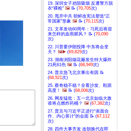
19. 深圳女子劝阻吸烟 反遭警方脱
衣“裸检”
🖼️
📝 (
70,705
次)
20. 甩开中共 朝鲜改宪法塑造“正
常国家”形象
🖼️
📝 (
70,115
次)
21. 文革发动60周年：习死后将迎
来怎样的血雨腥风？ 📝 (
70,090
次)
22. 川普要伊朗投降 中东将会变
天？
🖼️▶️
(
69,829
次)
23. 湖南浏阳烟花厰发生特大爆炸
21死61伤
🖼️
📝 (
68,949
次)
24. 普京急飞北京事出有因 📝
(
68,921
次)
25. 蔡奇稳不稳？全看沙发、鞋跟
高度！
🖼️
📝 (
68,006
次)
26. 网友猛批：五一北京如临大敌
谁将点燃炸药桶？
🖼️
(
67,382
次)
27. 普京与习近平正进行“表面合
作、内心算计”的会面 📝 (
67,112
次)
28. 四件大事齐发 改朝换代在即