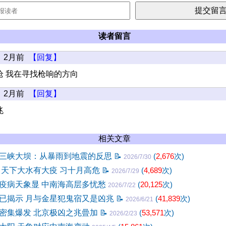
读者留言
2月前
【回复】
枪 我在寻找枪响的方向
2月前
【回复】
兆
相关文章
三峡大坝：从暴雨到地震的反思
📝
(
2,676
次)
2026/7/30
 天下大水有大疫 习十月高危
📝
(
4,689
次)
2026/7/29
疫病天象显 中南海高层多忧愁
(
20,125
次)
2026/7/22
已揭示 月与金星犯鬼宿又是凶兆
📝
(
41,839
次)
2026/6/21
密集爆发 北京极凶之兆曡加
📝
(
53,571
次)
2026/2/23