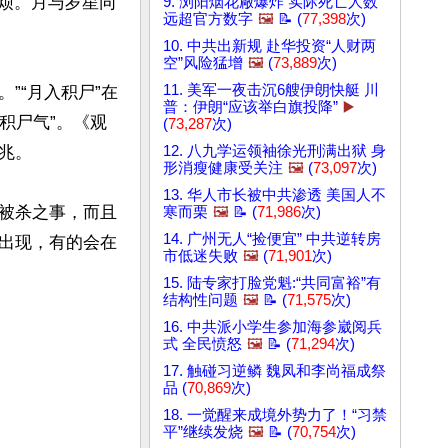
狱烦。月与岁星同
9. 浏阳烟花厰爆炸 实际死亡人数
远超官方数字
🖼️
📝 (
77,398
次)
10. 中共出新规 赴华投资“人财两
空”风险猛增
🖼️
(
73,889
次)
11. 美军一夜击沉6艘伊朗快艇 川
”“月入积尸”在
普：伊朗“应该举白旗投降”
▶️
积尸气”。《观
(
73,287
次)
。

12. 八九学运领袖徐光刑满出狱 身
形消瘦健康受关注
🖼️
(
73,097
次)
13. 华人市长被中共渗透 美国人不
被杀之事，而且
寒而栗
🖼️
📝 (
71,986
次)
14. 广州无人“捡便宜” 中共逆转房
出现，有的会在
市低迷失败
🖼️
(
71,901
次)
15. 陆专家打脸党魁:“共同富裕”有
结构性问题
🖼️
📝 (
71,575
次)
16. 中共派小学生参加海参崴阅兵
式 全民愤怒
🖼️
📝 (
71,294
次)
17. 触碰习逆鳞 魏凤和李尚福成祭
品 (
70,869
次)
18. 一觉醒来成境外势力了！“习禁
平”继续发烧
🖼️
📝 (
70,754
次)