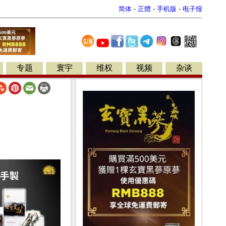
简体
-
正體
-
手机版
-
电子报
专题
寰宇
维权
视频
杂谈