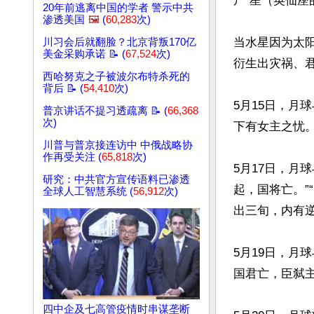
尸”星（英仙座
20年前逃离中国的学者 警示中共
渗透美国
🖼️
(
60,283
次)
当水星因为太
川习会后就翻脸？北京背叛170亿
美金采购承诺 📝 (
67,524
次)
衍生出灾祸、君
西哈努克之子被波尔布特杀死的
背后 📝 (
54,410
次)
5月15日，月
普京讲话不提习透疏离 📝 (
66,368
次)
下有女主之忧。
川普与普京接连访中 中俄战略协
作再受关注 (
65,818
次)
5月17日，月
研究：中共官方宣传语料已渗透
起，国将亡。”
全球人工智慧系统 (
56,912
次)
出三旬，内有逆
5月19日，月
国君亡，臣弑主
四中企及七高管疫情时串谋垄断