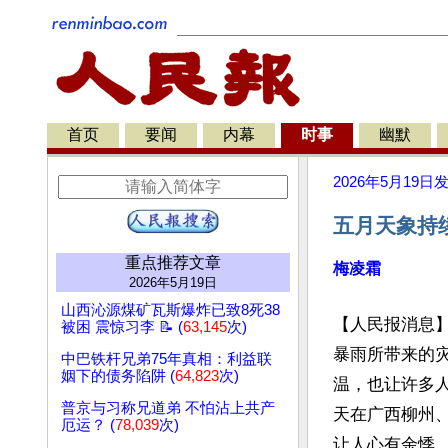
首页
要闻
内幕
时事
幽默
2026年5月19日
五月天象持
重点推荐文章
梅凌霜
2026年5月19日
山西沁源煤矿瓦斯爆炸已致8死38
【人民报消息
被困 震惊习李 📝 (
63,145
次)
暴雨所带来的
中巴铁杆兄弟75年真相：利益联
姻下的债务陷阱 (
64,823
次)
温，也让许多人
普京与习称兄道弟 不怕沾上共产
天在广西柳州
厄运？ (
78,039
次)
让人心有余悸