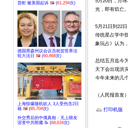
5月20日，月
货柜 被美国起诉
🖼️
(
61,294
次)
光，即有饥亡。
5月21日到2
传统星占学中指
象玩占》认为
德国黑森州议会议员祝贺世界法
轮大法日
🖼️
(
60,868
次)
总结五月迄今
天下会出现洪
今年未来的几个
（人民报首发
文章网址: http://w
上海惊爆随机砍人 3人受伤含2日
籍
🖼️
(
85,704
次)
打印机版
外交秀后的中俄真相：无上限友
谊变中共附庸 📝 (
68,634
次)