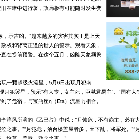
依旧在暗中进行著，政局极有可能随时发生变
象，示吉凶。”越来越多的灾害其实正是上天
、政权和背离正道的世人的警示。观看天象，
一直在提前预警。在这个五月，凶险天象频繁
出现一颗超级火流星，5月6日出现月犯南
出现月犯哭星，预示“有大丧，女主死，臣弑君易主”、“国有大
到了危宿，与宝瓶座η（Eta）流星雨相合。

朝李淳风所著的《乙巳占》中说：“月蚀危，不有崩主，必有
泣之事。”“月犯危，治台楼盖屋者多，天下乱，将军死。”“
、坟墓、盖屋、动众之事。”
