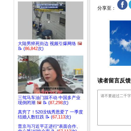
分享至：
大陆男猝死街边 视频引爆网络
🖼️
📝 (
86,842
次)
读者留言反馈
三驾马车油门踩不动 中国多产业
现倒闭潮
🖼️
📝 (
87,298
次)
真穷了！520没钱秀恩爱了 一季度
结婚人数狂跌 📝 (
67,113
次)
普京与习近平正进行“表面合作、