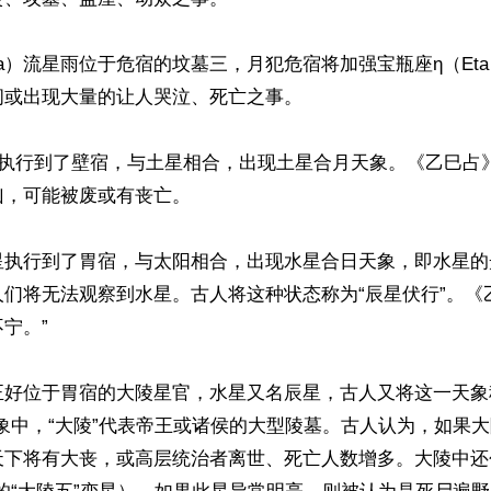
ta）流星雨位于危宿的坟墓三，月犯危宿将加强宝瓶座η（Et
或出现大量的让人哭泣、死亡之事。

球执行到了壁宿，与土星相合，出现土星合月天象。《乙巳占
，可能被废或有丧亡。

星执行到了胃宿，与太阳相合，出现水星合日天象，即水星的
们将无法观察到水星。古人将这种状态称为“辰星伏行”。《
宁。”

正好位于胃宿的大陵星官，水星又名辰星，古人又将这一天象
象中，“大陵”代表帝王或诸侯的大型陵墓。古人认为，如果
天下将有大丧，或高层统治者离世、死亡人数增多。大陵中还