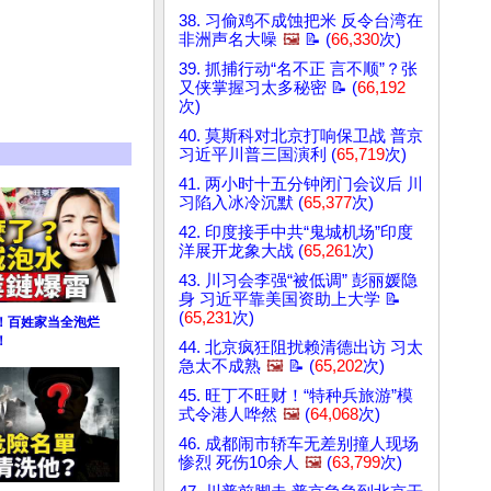
38. 习偷鸡不成蚀把米 反令台湾在
非洲声名大噪
🖼️
📝 (
66,330
次)
39. 抓捕行动“名不正 言不顺”？张
又侠掌握习太多秘密 📝 (
66,192
次)
40. 莫斯科对北京打响保卫战 普京
习近平川普三国演利 (
65,719
次)
41. 两小时十五分钟闭门会议后 川
习陷入冰冷沉默 (
65,377
次)
42. 印度接手中共“鬼城机场”印度
洋展开龙象大战 (
65,261
次)
43. 川习会李强“被低调” 彭丽媛隐
身 习近平靠美国资助上大学 📝
(
65,231
次)
！百姓家当全泡烂
！
44. 北京疯狂阻扰赖清德出访 习太
急太不成熟
🖼️
📝 (
65,202
次)
45. 旺丁不旺财！“特种兵旅游”模
式令港人哗然
🖼️
(
64,068
次)
46. 成都闹市轿车无差别撞人现场
惨烈 死伤10余人
🖼️
(
63,799
次)