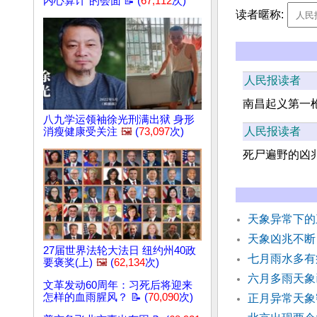
内心算计”的会面 📝 (
67,112
次)
读者暱称:
人民报读者
南昌起义第一
八九学运领袖徐光刑满出狱 身形
人民报读者
消瘦健康受关注
🖼️
(
73,097
次)
死尸遍野的凶
天象异常下的
天象凶兆不断
27届世界法轮大法日 纽约州40政
七月雨水多有
要褒奖(上)
🖼️
(
62,134
次)
六月多雨天象
文革发动60周年：习死后将迎来
怎样的血雨腥风？ 📝 (
70,090
次)
正月异常天象