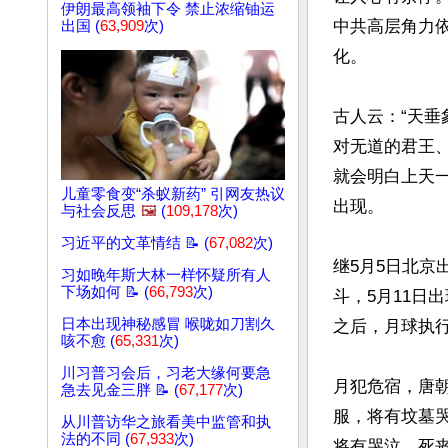
伊朗最高领袖下令 禁止浓缩铀运
中共高层角力
出国 (
63,909
次)
化。

古人云：“天垂
对无道的君王
就会明白上天
儿童零食变“杀蚁新药” 引网友热议
出现。

与社会反思
🖼️
(
109,178
次)
习近平的文革情结 📝 (
67,082
次)
继5月5日北京
习如晚年斯大林一样怀疑所有人
下场如何 📝 (
66,793
次)
斗，5月11日
日本出现神秘感冒 喉咙如刀割久
之后，月球执行
咳不愈 (
65,331
次)
川习普习会后，习老大缘何要急
月犯危宿，唐
急去见金三胖 📝 (
67,177
次)
服，将有坟墓哭
从川普访华之旅看美中监管和执
法的不同 (
67,933
次)
将有哭泣、死丧