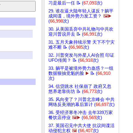
习是最后一任 📝 (
67,093
次)
29. 谁在逼大陆年轻人谋反？躺平
成间谍，境外势力发工资？
🖼️▶️
(
66,998
次)
30. 从美国丢弃中共礼物与中共欢
迎川普说开去 📝 (
66,991
次)
31. 五月天象持续示警 天下不宁灾
难不断 📝 (
66,985
次)
32. 川普突发与外星人AI合照 印证
UFO传闻？ 📝 (
66,918
次)
33. 躺平是被境外势力蛊惑？一组
数据狠抽党魁的脸
▶️
📝 (
66,910
次)
34. 信贷跳水 社保崩了 政府又忽
悠养老靠街坊 📝 (
66,773
次)
35. 风向变了？川普北京峰会 中共
网络反美潮的幕后算计 (
66,697
次)
36. 受经济寒冬冲击 去年339万家
餐饮店停业
🖼️▶️
(
66,569
次)
37. 英国召见中共大使 抗议间谍活
动侵犯主权
🖼️
(
66,407
次)