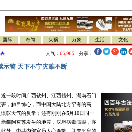
国际
奇闻
灾祸
万象
生活
文化
人气：
66,985
分享：
发表
续示警 天下不宁灾难不断
】近一段时间广西钦州、江西赣州、湖南石门
灾害，触目惊心，而中国大陆北方罕有的高
慨叹天气的反常；还有刚刚在5月18日同一
、新疆阿克苏发生的地震，汉坦病毒满眼，亦
。此外，中共内部官员人心涣散，并未平息的