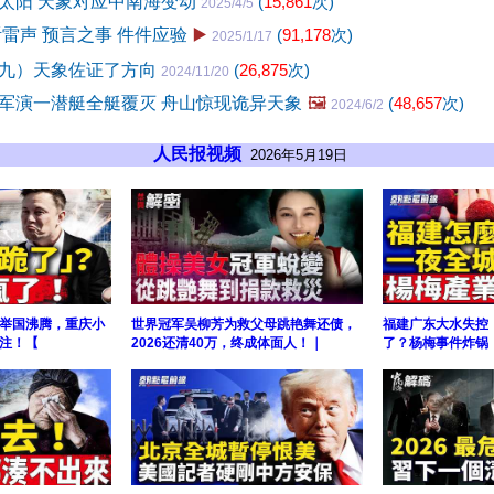
太阳 天象对应中南海变动
(
15,861
次)
2025/4/5
听雷声 预言之事 件件应验
▶️
(
91,178
次)
2025/1/17
九）天象佐证了方向
(
26,875
次)
2024/11/20
军演一潜艇全艇覆灭 舟山惊现诡异天象
🖼️
(
48,657
次)
2024/6/2
人民报视频
2026年5月19日
举国沸腾，重庆小
世界冠军吴柳芳为救父母跳艳舞还债，
福建广东大水失控
注！【
2026还清40万，终成体面人！｜
了？杨梅事件炸锅