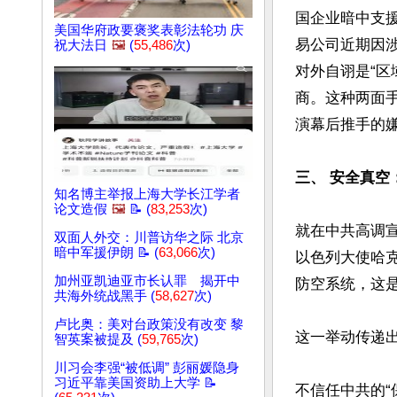
国企业暗中支援
美国华府政要褒奖表彰法轮功 庆
易公司近期因
祝大法日
🖼️
(
55,486
次)
对外自诩是“
商。这种两面
演幕后推手的嫌疑
三、 安全真空
知名博主举报上海大学长江学者
论文造假
🖼️
📝 (
83,253
次)
就在中共高调
双面人外交：川普访华之际 北京
暗中军援伊朗 📝 (
63,066
次)
以色列大使哈克比
加州亚凯迪亚市长认罪 揭开中
防空系统，这是
共海外统战黑手 (
58,627
次)
卢比奥：美对台政策没有改变 黎
这一举动传递出清
智英案被提及 (
59,765
次)
川习会李强“被低调” 彭丽媛隐身
习近平靠美国资助上大学 📝
不信任中共的“