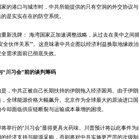
国家的港口与城市时，中共所能提供的只有空洞的外交协议与
的是实实在在的防空系统。 

的重新洗牌： 海湾国家正加速调整战略，从过去在美中之间
安全伙伴关系””。这意味著中共企图以经济利益换取地缘政
全需求面前已彻底失效。

与“川习会”前的谈判筹码  
的是，中共正被自己长期扶持的伊朗拖入经济困局。由于伊朗
击，全球能源价格大幅飙升。北京作为全球最大的原油进口国
今却面临供应链断裂与运输成本暴增的困境。  

即将举行的“川习会”显得更具火药味。川普预计将以此事件为
朗的经济支持与能源采购，否则将对中共实施更严厉的次级制