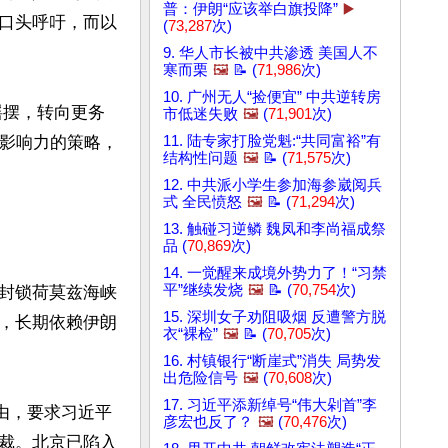
普：伊朗“应该举白旗投降”
▶️
口头呼吁，而以
(
73,287
次)
9. 华人市长被中共渗透 美国人不
寒而栗
🖼️
📝 (
71,986
次)
10. 广州无人“捡便宜” 中共逆转房
摇摆，转向更务
市低迷失败
🖼️
(
71,901
次)
治影响力的策略，
11. 陆专家打脸党魁:“共同富裕”有
结构性问题
🖼️
📝 (
71,575
次)
12. 中共派小学生参加海参崴阅兵
式 全民愤怒
🖼️
📝 (
71,294
次)
13. 触碰习逆鳞 魏凤和李尚福成祭
品 (
70,869
次)
14. 一觉醒来成境外势力了！“习禁
平”继续发烧
🖼️
📝 (
70,754
次)
封锁荷莫兹海峡
15. 深圳女子劝阻吸烟 反遭警方脱
，长期依赖伊朗
衣“裸检”
🖼️
📝 (
70,705
次)
16. 村镇银行“断崖式”消失 局势发
出危险信号
🖼️
(
70,608
次)
17. 习近平添新绰号“伟大剁首”李
由，要求习近平
彦宏也反了？
🖼️
(
70,476
次)
裁。北京已陷入