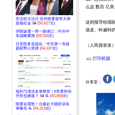
么这 数百 亿
庆法轮大法日 宾州政要谢李大师
这则报导给国
造福社会
🖼️
(
50,827
次)
谋皮。科威特的
伊朗渗透一带一路港口：中共中
东战略重挫 (
54,918
次)
日菲防务实战化：中共第一岛链
（人民报首发
霸权野心受挫 (
54,337
次)
文章网址: http://w
打印机版
分享至：
他列习清洗名单榜首！6常委和张
升民也难逃？
🖼️
📝 (
83,658
次)
陆委会震怒！台媒赴大陆听训名
单曝光 📝 (
54,313
次)