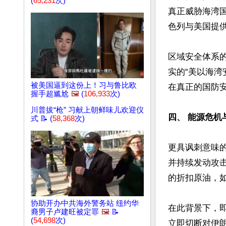
(
65,231
次)
真正威胁海湾
色列与美国提供
区域安全体系
实的“美以海湾
被美国逼到这份上！习与鲁比欧
在真正的国防安
握手超尴尬
🖼️
(
106,933
次)
川普拔“枪” 习献上朝鲜味儿欢迎仪
四、 能源危机
式 📝 (
58,368
次)
更具讽刺意味
并持续发动攻
的折扣原油，如
协助开办中共海外警务站 纽约华
在此背景下，
裔男子卢建旺被定罪
🖼️
📝
(
54,698
次)
立即切断对伊