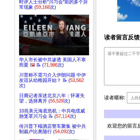
时评人士分析“川习会”前的多个异
常现象 (
59,168
次)
读者留言反馈
华人市长被中共渗透 美国人不寒
而栗
🖼️
📝 (
71,986
次)
川普称不需习介入伊朗问题 中伊
友谊从幼稚园开始？ 📝 (
53,562
次)
日裔记者亲述北京八年：怀著失
读者暱称:
望，选择离开 (
55,528
次)
10兆美元海底危机：中共电缆威
胁笼罩川习会 📝 (
57,114
次)
欢迎您的留言
传川普下榻酒店警车聚集 被中共
制裁卢比奥随行 (
54,092
次)