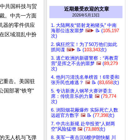
家中共国科技与贸
近期最受欢迎的文章
裁。中共一方面
2026年5月13日
机器的零件供应
1. 大陆网友“箭射龙袍猪头” 中南
海那位连发噩梦
🖼️▶️
📝 (
105,197
在区域混乱中扮
次)
2. 疯狂挖宝！为了50万他们如此
抓间谍
🖼️▶️
📝 (
103,343
次)
3. 逃亡欧洲的新疆警察：“再教育
营”是挥之不去的噩梦
🖼️
(
89,279
次)
4. 他列习清洗名单榜首！6常委和
记重击。美国驻
张升民也难逃？
🖼️
📝 (
83,658
次)
公国部署“铁穹”
5. 专访新唐人钢琴大赛评委主
席：传统音乐的力量
🖼️
(
79,774
次)
6. 浏阳烟花厰爆炸 实际死亡人数
远超官方数字
🖼️
📝 (
77,398
次)
7. 中共出新规 赴华投资“人财两
空”风险猛增
🖼️
(
73,889
次)
朗的无人机与飞弹
8. 美军一夜击沉6艘伊朗快艇 川