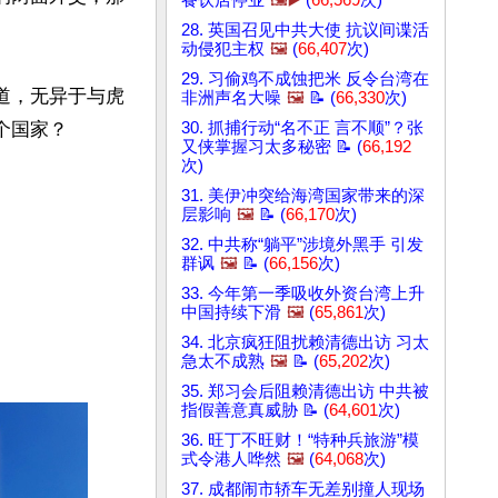
餐饮店停业
🖼️▶️
(
66,569
次)
28. 英国召见中共大使 抗议间谍活
动侵犯主权
🖼️
(
66,407
次)
29. 习偷鸡不成蚀把米 反令台湾在
道，无异于与虎
非洲声名大噪
🖼️
📝 (
66,330
次)
？   

30. 抓捕行动“名不正 言不顺”？张
又侠掌握习太多秘密 📝 (
66,192
次)
31. 美伊冲突给海湾国家带来的深
层影响
🖼️
📝 (
66,170
次)
32. 中共称“躺平”涉境外黑手 引发
群讽
🖼️
📝 (
66,156
次)
33. 今年第一季吸收外资台湾上升
中国持续下滑
🖼️
(
65,861
次)
34. 北京疯狂阻扰赖清德出访 习太
急太不成熟
🖼️
📝 (
65,202
次)
35. 郑习会后阻赖清德出访 中共被
指假善意真威胁 📝 (
64,601
次)
36. 旺丁不旺财！“特种兵旅游”模
式令港人哗然
🖼️
(
64,068
次)
37. 成都闹市轿车无差别撞人现场