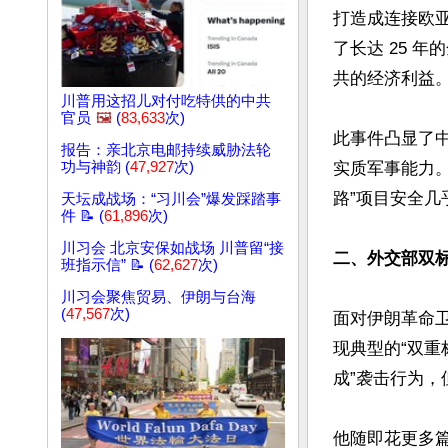
打造成连接欧
了长达 25 
共的经济利益。  
川普用这招儿对付吃特供的中共
官员
🖼️
(
83,633
次)
此事件凸显了
报告：亲北京电邮持续威胁法轮
功与神韵 (
47,927
次)
实质军事能力。
路”项目安全几乎
天坛成战场：“习川会”爆发踩踏事
件 📝 (
61,896
次)
川习会 北京安保如战场 川普留“接
二、外交部双标
班指示信” 📝 (
62,627
次)
川习会聚焦贸易、伊朗与台海
(
47,567
次)
面对伊朗革命卫
现典型的“双重
成”袭击行为，但
他随即花更多篇