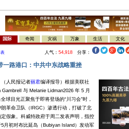
国际
奇闻
灾祸
万象
生活
文化
人气：
54,918
分享：
发表
带一路港口：中共中东战略重挫
】（人民报记者
丽君
编译报导）根据美联社
mbrell 与 Melanie Lidman2026 年 5 月 
, 当全球目光正聚焦于即将登场的“川习会”时，
朗革命卫队（IRGC）渗透行动，打破了北
稳定假象。科威特政府于周二发表声明，指控
月初对布比延岛（Bubiyan Island）发动军