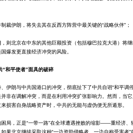
制裁伊朗，将失去其在反西方阵营中最关键的“战略伙伴”；

朗，则北京在中东的其他巨额投资（包括穆巴拉克大港）将继
国爆发更直接经济冲突的风险。 

共“和平使者”面具的破碎 
特、伊朗与中共国港口的冲突，彻底扯下了中共自诩“和平调停
共并非在调解冲突，而是在利用冲突扩张影响力。然而，当它
来损害自身战略资产时，中共的无能与虚伪便无所遁形。  

的困局，正是“一带一路”在全球遭遇挫败的缩影——重经济、
。如果北京继续采取这种“一边资助侵略者、一边自称受害者”