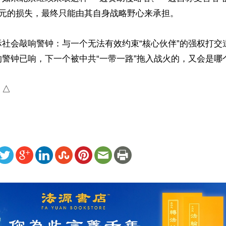
美元的损失，最终只能由其自身战略野心来承担。

际社会敲响警钟：与一个无法有效约束“核心伙伴”的强权打交
警钟已响，下一个被中共“一带一路”拖入战火的，又会是哪个国家
）△
ww.renminbao.com/rmb/articles/2026/5/14/95195.html