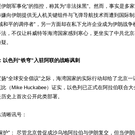
伊朗军事化”的指控，称其为“非法抹黑”。然而，事实是多
涉嫌向伊朗提供无人机关键组件与飞弹导航技术而遭到国际制
区域和平的调停者”，另一方面却在私下允许企业成为伊朗战争
手法，不仅让科威特等海湾国家感到寒心，更坐实了中共北京
。 

：以色列“铁穹”入驻阿联的战略讽刺 
宣扬“全球安全倡议”之际，海湾国家的实际行动却给了北京一
（Mike Huckabee）证实，以色列已正式在阿拉伯联合大
历史上首次公开此类部署。 

晰讯号：   

保护”： 尽管北京曾促成沙乌地阿拉伯与伊朗复交，但当伊