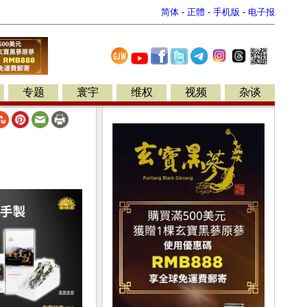
简体
-
正體
-
手机版
-
电子报
专题
寰宇
维权
视频
杂谈