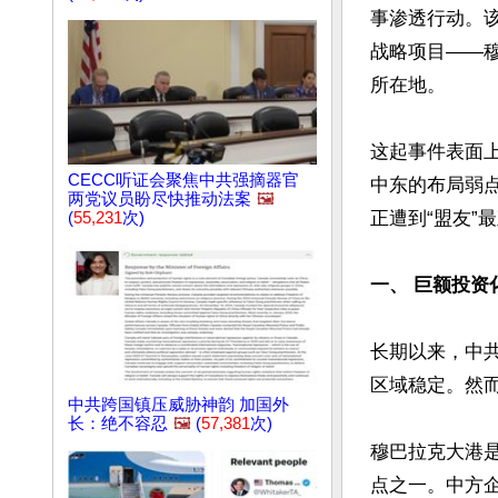
事渗透行动。该
战略项目——穆巴拉
所在地。

这起事件表面
CECC听证会聚焦中共强摘器官
中东的布局弱
两党议员盼尽快推动法案
🖼️
正遭到“盟友”最
(
55,231
次)
一、 巨额投资
长期以来，中
区域稳定。然而
中共跨国镇压威胁神韵 加国外
长：绝不容忍
🖼️
(
57,381
次)
穆巴拉克大港是
点之一。中方