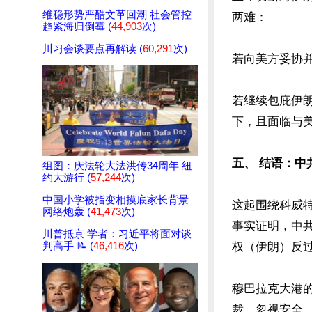
维稳形势严酷文革回潮 社会管控
两难：

趋紧海归倒霉 (
44,903
次)
川习会谈要点再解读 (
60,291
次)
若向美方妥协并
若继续包庇伊
下，且面临与美
五、 结语：中
组图：庆法轮大法洪传34周年 纽
约大游行 (
57,244
次)
中国小学被指变相摸底家长背景
这起围绕科威
网络炮轰 (
41,473
次)
事实证明，中
川普抵京 学者：习近平将面对谈
判高手 📝 (
46,416
次)
权（伊朗）反过
穆巴拉克大港
裁、忽视安全