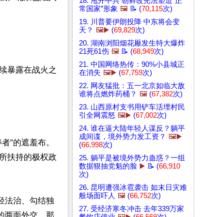
18. 甩开中共 朝鲜改宪法塑造“正
常国家”形象
🖼️
📝 (
70,115
次)
19. 川普要伊朗投降 中东将会变
天？
🖼️▶️
(
69,829
次)
20. 湖南浏阳烟花厰发生特大爆炸
21死61伤
🖼️
📝 (
68,949
次)
21. 中国网络热传：90%小县城正
续暴露在战火之
在消失
🖼️▶️
(
67,759
次)
22. 网友猛批：五一北京如临大敌
谁将点燃炸药桶？
🖼️
(
67,382
次)
23. 山西原村支书用铲车活埋村民
引全网震怒
🖼️▶️
(
67,002
次)
24. 谁在逼大陆年轻人谋反？躺平
成间谍，境外势力发工资？
🖼️▶️
者”的遮羞布。
(
66,998
次)
所扶持的极权政
25. 躺平是被境外势力蛊惑？一组
数据狠抽党魁的脸
▶️
📝 (
66,910
次)
26. 昆明遭强冰雹袭击 如末日灾难
般场面吓人
🖼️
(
66,752
次)
轻法治、勾结独
27. 受经济寒冬冲击 去年339万家
的两面外交，那