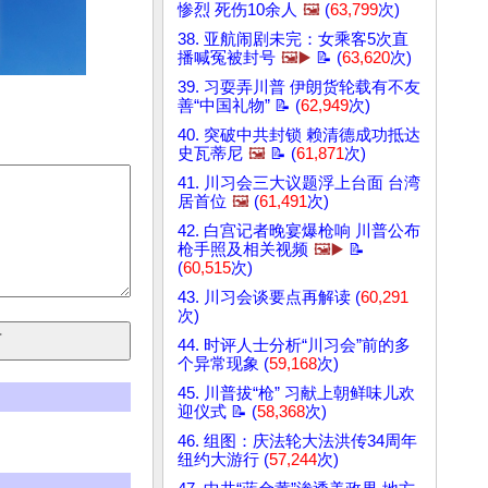
惨烈 死伤10余人
🖼️
(
63,799
次)
38. 亚航闹剧未完：女乘客5次直
播喊冤被封号
🖼️▶️
📝 (
63,620
次)
39. 习耍弄川普 伊朗货轮载有不友
善“中国礼物” 📝 (
62,949
次)
40. 突破中共封锁 赖清德成功抵达
史瓦蒂尼
🖼️
📝 (
61,871
次)
41. 川习会三大议题浮上台面 台湾
居首位
🖼️
(
61,491
次)
42. 白宫记者晚宴爆枪响 川普公布
枪手照及相关视频
🖼️▶️
📝
(
60,515
次)
43. 川习会谈要点再解读 (
60,291
次)
44. 时评人士分析“川习会”前的多
个异常现象 (
59,168
次)
45. 川普拔“枪” 习献上朝鲜味儿欢
迎仪式 📝 (
58,368
次)
46. 组图：庆法轮大法洪传34周年
纽约大游行 (
57,244
次)