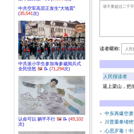
中共空军高层正发生“大地震”
(
35,541
次)
读者暱称:
中共派小学生参加海参崴阅兵式
全民愤怒
🖼️
📝 (
71,294
次)
人民报读者
逼上梁山，把
中东再爆空袭
认命可以 躺平不行
🖼️
📝 (
49,102
川普重拳堵绝
次)
心思歹毒！中