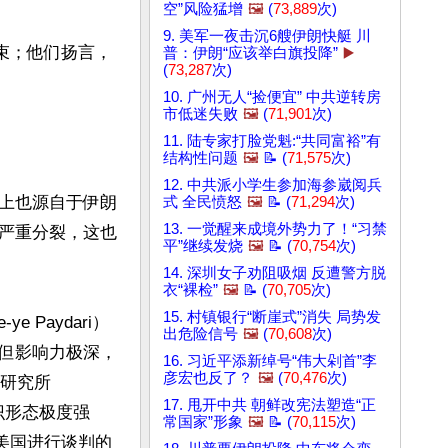
空”风险猛增
🖼️
(
73,889
次)
9. 美军一夜击沉6艘伊朗快艇 川
束；他们扬言，
普：伊朗“应该举白旗投降”
▶️
(
73,287
次)
10. 广州无人“捡便宜” 中共逆转房
市低迷失败
🖼️
(
71,901
次)
11. 陆专家打脸党魁:“共同富裕”有
结构性问题
🖼️
📝 (
71,575
次)
12. 中共派小学生参加海参崴阅兵
上也源自于伊朗
式 全民愤怒
🖼️
📝 (
71,294
次)
13. 一觉醒来成境外势力了！“习禁
严重分裂，这也
平”继续发烧
🖼️
📝 (
70,754
次)
14. 深圳女子劝阻吸烟 反遭警方脱
衣“裸检”
🖼️
📝 (
70,705
次)
15. 村镇银行“断崖式”消失 局势发
 Paydari）
出危险信号
🖼️
(
70,608
次)
但影响力极深，
16. 习近平添新绰号“伟大剁首”李
彦宏也反了？
🖼️
(
70,476
次)
务研究所
17. 甩开中共 朝鲜改宪法塑造“正
意识形态极度强
常国家”形象
🖼️
📝 (
70,115
次)
美国进行谈判的