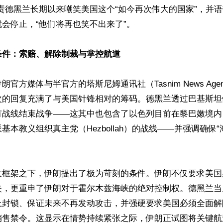
责德黑兰长期以来嘲笑美国这个“如今再次伟大的国家”，并
会停止，“他们将再也笑不出来了”。

条件：索赔、解除制裁与掌控航道
官方媒体与半官方的塔斯尼姆通讯社（Tasnim News Age
次的回复充满了与美国针锋相对的筹码。德黑兰透过巴基斯坦
有战线结束战争——这其中也包含了以色列目前在黎巴嫩境内
基本教义组织真主党（Hezbollah）的战线——并强调确保“
大框架之下，伊朗提出了极为苛刻的条件。伊朗不仅要求美国
失，更重申了伊朗对于霍尔木兹海峡的绝对控制权。德黑兰当
上封锁、保证未来不再发动攻击，并强硬要求美国必须全面解
销售禁令。这显示在情势持续紧张之际，伊朗正试图将关键航