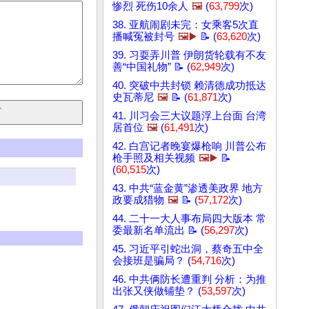
惨烈 死伤10余人
🖼️
(
63,799
次)
38. 亚航闹剧未完：女乘客5次直
播喊冤被封号
🖼️▶️
📝 (
63,620
次)
39. 习耍弄川普 伊朗货轮载有不友
善“中国礼物” 📝 (
62,949
次)
40. 突破中共封锁 赖清德成功抵达
史瓦蒂尼
🖼️
📝 (
61,871
次)
41. 川习会三大议题浮上台面 台湾
居首位
🖼️
(
61,491
次)
42. 白宫记者晚宴爆枪响 川普公布
枪手照及相关视频
🖼️▶️
📝
(
60,515
次)
43. 中共“蓝金黄”渗透美政界 地方
政要成猎物
🖼️
📝 (
57,172
次)
44. 二十一大人事布局四大版本 常
委最新名单流出 📝 (
56,297
次)
45. 习近平引蛇出洞，蔡奇五中全
会接班是骗局？ (
54,716
次)
46. 中共俩防长遭重判 分析：为推
出张又侠做铺垫？ (
53,597
次)