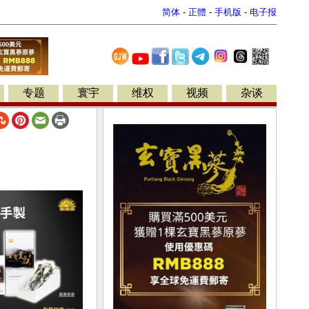
简体
-
正體
-
手机版
-
电子报
专题
寰宇
维权
视频
杂谈