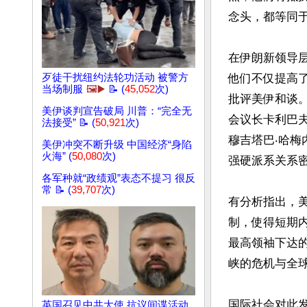
念头，都等同于
在伊朗新领导
歹徒干扰纽约法轮功活动 被警方
他们不仅提高
当场制服
🖼️▶️
📝 (
45,052
次)
批评美伊和谈
美伊谈判宣告破局 川普：“完全无
会议长卡利巴夫（
法接受” 📝 (
50,921
次)
穆吉塔巴‧哈
美伊冲突不断升级 中国经济“身陷
火海” (
50,080
次)
强硬派系关系
各军种就“政绩观”表态不提习 很反
常 📝 (
39,707
次)
有分析指出，
制，使得短期
最高领袖下达
峡的危机与全
国际社会对此
英国召见中共大使 抗议间谍活动