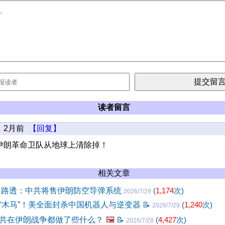
读者留言
2月前
【回复】
伊朗革命卫队从地球上清除掉！
相关文章
 路透：中共将售伊朗防空导弹系统
(
1,174
次)
2026/7/29
“木马”！美全面封杀中国机器人与逆变器
📝
(
1,240
次)
2026/7/29
共在伊朗战争都做了些什么？
🖼️
📝
(
4,427
次)
2026/7/28