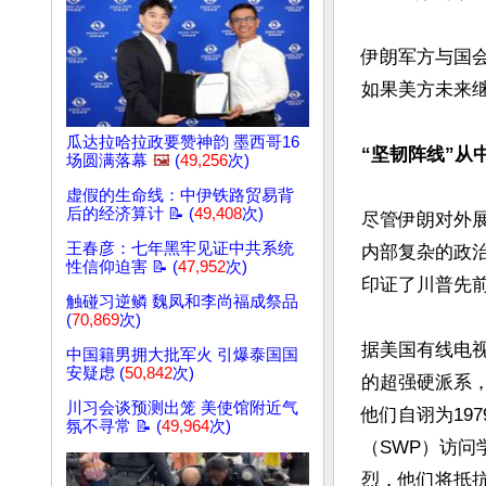
伊朗军方与国
如果美方未来继
瓜达拉哈拉政要赞神韵 墨西哥16
场圆满落幕
🖼️
(
49,256
次)
虚假的生命线：中伊铁路贸易背
后的经济算计 📝 (
49,408
次)
尽管伊朗对外
王春彦：七年黑牢见证中共系统
内部复杂的政
性信仰迫害 📝 (
47,952
次)
印证了川普先前
触碰习逆鳞 魏凤和李尚福成祭品
(
70,869
次)
据美国有线电视新
中国籍男拥大批军火 引爆泰国国
安疑虑 (
50,842
次)
的超强硬派系
川习会谈预测出笼 美使馆附近气
他们自诩为19
氛不寻常 📝 (
49,964
次)
（SWP）访问学
烈，他们将抵