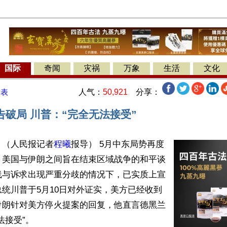
国际
奇闻
灾祸
万象
生活
文化
人气：
50,921
分享：
发表
告破局 川普：“完全无法接受”
】（人民报记者
程曦
报导） 5月中东局势再度
。美国与伊朗之间旨在结束区域战争的和平谈
线与诉求出现严重分歧的情况下，已实质上宣
统川普于5月10日对外证实，美方已经收到
伊朗针对美方停火提案的回复，他直言德黑兰
接受”。
