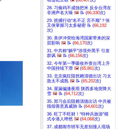
动侵犯主权
🖼️
(
66,407
次)
28. 习偷鸡不成蚀把米 反令台湾在
非洲声名大噪
🖼️
📝 (
66,330
次)
29. 抓捕行动“名不正 言不顺”？张
又侠掌握习太多秘密 📝 (
66,192
次)
30. 美伊冲突给海湾国家带来的深
层影响
🖼️
📝 (
66,170
次)
31. 中共称“躺平”涉境外黑手 引发
群讽
🖼️
📝 (
66,156
次)
32. 今年第一季吸收外资台湾上升
中国持续下滑
🖼️
(
65,861
次)
33. 北京疯狂阻扰赖清德出访 习太
急太不成熟
🖼️
📝 (
65,202
次)
34. 屋漏偏逢夜雨 陕西多地突降大
雪
🖼️
📝 (
64,712
次)
35. 郑习会后阻赖清德出访 中共被
指假善意真威胁 📝 (
64,601
次)
36. 旺丁不旺财！“特种兵旅游”模
式令港人哗然
🖼️
(
64,068
次)
37. 成都闹市轿车无差别撞人现场