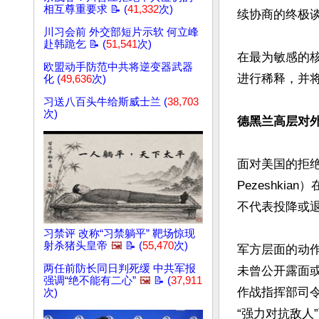
相互尊重要求 📝 (
41,332
次)
续协商的终极谈
川习会前 外交部短片示软 何立峰
赴韩跪乞 📝 (
51,541
次)
在最为敏感的
欧盟动手防范中共将逆变器武器
进行稀释，并
化 (
49,636
次)
习送八百头牛给斯威士兰 (
38,703
次)
德黑兰高层对
面对美国的拒绝
Pezeshk
不代表投降或退
习禁评 改称“习禁躺平” 靶场惊现
射杀猪头皇帝
🖼️
📝 (
55,470
次)
军方层面的动
两任前防长同日判死缓 中共军报
未曾公开露面或发
强调“绝不能有二心”
🖼️
📝 (
37,911
作战指挥部司令及
次)
“强力对抗敌人