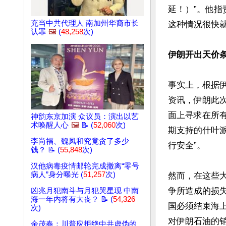
延！）”。他指
充当中共代理人 南加州华裔市长
这种情况很快就
认罪
🖼️
(
48,258
次)
伊朗开出天价
事实上，根据伊朗
资讯，伊朗此
面上寻求在所
神韵东京加演 众议员：演出以艺
术唤醒人心
🖼️
📝 (
52,060
次)
期支持的什叶派
李尚福、魏凤和究竟贪了多少
行安全”。

钱？ 📝 (
55,848
次)
汉他病毒疫情邮轮完成撤离“零号
病人”身分曝光 (
51,257
次)
然而，在这些
争所造成的损
凶兆月犯南斗与月犯哭星现 中南
海一年内将有大丧？ 📝 (
54,326
国必须结束海
次)
对伊朗石油的
余茂春：川普应拒绝中共虚伪的