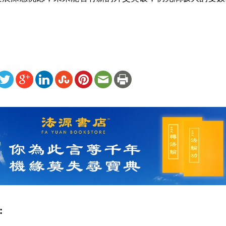
ww.renminbao.com/rmb/articles/2026/5/11/95169.html
: