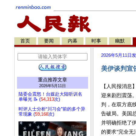
首页
要闻
内幕
时事
幽默
2026年5月11日
美伊谈判宣
重点推荐文章
2026年5月11日
【人民报消息
陆委会震怒！台媒赴大陆听训名
迎来剧烈震荡
单曝光 📝 (
54,313
次)
判，在双方底
时评人士分析“川习会”前的多个异
告破局。美国总
常现象 (
59,168
次)
并明确拒绝了
的要求“完全无法