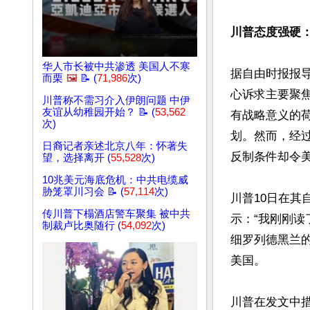
川普态度强硬：
华人市长被中共渗透 美国人不寒
据自由时报报
而栗
🖼️
📝 (
71,986
次)
心诉求主要聚
川普称不需习介入伊朗问题 中伊
友谊从幼稚园开始？ 📝 (
53,562
有战略意义的
次)
划。然而，经
日裔记者亲述北京八年：怀著失
反制条件却令美
望，选择离开 (
55,528
次)
10兆美元海底危机：中共电缆威
胁笼罩川习会 📝 (
57,114
次)
川普10日在其自
传川普下榻酒店警车聚集 被中共
示：“我刚刚读
制裁卢比奥随行 (
54,092
次)
细罗列德黑兰
美国。

川普在发文中措