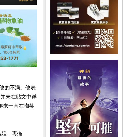
掩饰他的不满。他表
普并未在贴文中详
年来一直在嘲笑
拖延、再拖