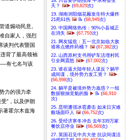
18. 川普要伊朗投降 中东将会变
天？
🖼️▶️
(
69,829
次)
19. 湖南浏阳烟花厰发生特大爆炸
21死61伤
🖼️
📝 (
68,949
次)
管道煽动民意。
20. 中国网络热传：90%小县城正
在消失
🖼️▶️
(
67,759
次)
准自家人，强烈
21. 网友猛批：五一北京如临大敌
席谈判代表暨国
谁将点燃炸药桶？
🖼️
(
67,382
次)
判举动违背了最高领袖
22. 山西原村支书用铲车活埋村民
引全网震怒
🖼️▶️
(
67,002
次)
——有七名与该
23. 谁在逼大陆年轻人谋反？躺平
成间谍，境外势力发工资？
🖼️▶️
(
66,998
次)
24. 躺平是被境外势力蛊惑？一组
势力的强力牵
数据狠抽党魁的脸
▶️
📝 (
66,910
次)
受”，以及伊朗
25. 昆明遭强冰雹袭击 如末日灾难
示著霍尔木兹海
般场面吓人
🖼️
(
66,752
次)
26. 受经济寒冬冲击 去年339万家
餐饮店停业
🖼️▶️
(
66,569
次)
27. 英国召见中共大使 抗议间谍活

