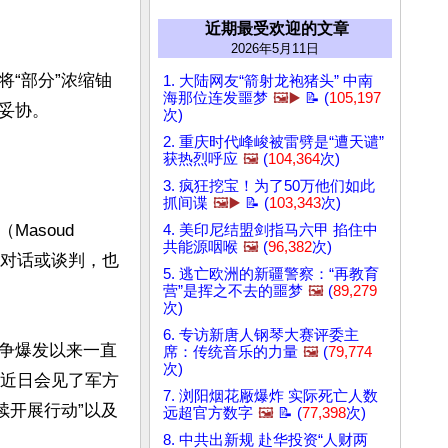
近期最受欢迎的文章
2026年5月11日
“部分”浓缩铀
1. 大陆网友“箭射龙袍猪头” 中南
海那位连发噩梦
🖼️▶️
📝 (
105,197
协。

次)
2. 重庆时代峰峻被雷劈是“遭天谴”
获热烈呼应
🖼️
(
104,364
次)
3. 疯狂挖宝！为了50万他们如此
抓间谍
🖼️▶️
📝 (
103,343
次)
soud 
4. 美印尼结盟剑指马六甲 掐住中
共能源咽喉
🖼️
(
96,382
次)
谈论对话或谈判，也
5. 逃亡欧洲的新疆警察：“再教育
营”是挥之不去的噩梦
🖼️
(
89,279
次)
6. 专访新唐人钢琴大赛评委主
争爆发以来一直
席：传统音乐的力量
🖼️
(
79,774
次)
），近日会见了军方
7. 浏阳烟花厰爆炸 实际死亡人数
继续开展行动”以及
远超官方数字
🖼️
📝 (
77,398
次)
8. 中共出新规 赴华投资“人财两