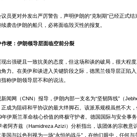
会议员更对外发出严厉警告，声明伊朗的“克制期”已经正式结
续袭击伊朗的船只，必将面临毁灭性的报复。

展现出强硬且一致抗美的态度，但这场和谈的破局，很大程度
治角力。在美伊和谈进入关键阶段之际，德黑兰领导层正陷入
指称伊朗领导层不和的说法。

闻网（CNN）报导，伊朗内部一支名为“坚韧阵线”（Jebhe-ye
，正成为阻碍和平协议的最大绊脚石。该派系规模虽然不大，
79年伊斯兰革命核心价值的终极守护者。德国国际与安全事
者阿齐兹（Hamidreza Azizi）分析指出，该团体的宗教
抗美国与以色列视为一场“永恒的战斗”，在他们眼中，任何与