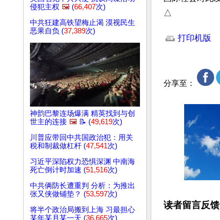
侵犯主权
🖼️
(
66,407
次)
△
中共狂建高铁望梅止渴 漠视民生
文章网址: http://w
恶果自负 (
37,389
次)
打印机版
分享至：
神韵巴黎连场爆满 精英找到与创
世主的连接
🖼️
📝 (
49,619
次)
川普应带回中共国政治犯：用关
税和制裁做杠杆 (
47,541
次)
习近平深陷权力恐惧深渊 中南海
死亡倒计时加速 (
51,516
次)
中共俩防长遭重判 分析：为推出
张又侠做铺垫？ (
53,597
次)
读者留言反馈
将半个政治局搬到上海 习最担心
某年某月某一天 (
36,665
次)