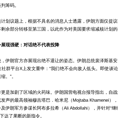
判筹码。

核计划议题上，根据不具名的消息人士透露，伊朗方面仅提议将
将剩余部分转移至第三国，以此作为对美国要求缩减核计划的妥
外展现强硬：对话绝不代表投降
，伊朗官方亦展现出绝不退让的姿态。伊朗总统裴泽斯基安（Ma
ian）在社群平台X上发文重申：“我们绝不会向敌人低头。即使
缩。”。

作更是加剧了区域的火药味。伊朗国营电视台报导指出，自战
声的最高领袖穆吉塔巴．哈米尼（Mojtaba Khamenei
伊朗军方参谋长阿布多拉希（Ali Abdollahi），并针对“
”下达了果断的新指令。
