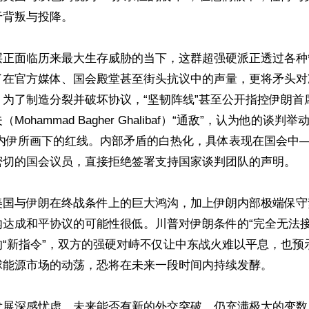
背叛与投降。

层正面临历来最大生存威胁的当下，这群超强硬派正透过各种
了在官方媒体、国会殿堂甚至街头抗议中的声量，更将矛头对
。为了制造分裂并破坏协议，“坚韧阵线”甚至公开指控伊朗首
Mohammad Bagher Ghalibaf）“通敌”，认为他的谈
梅内伊所画下的红线。内部矛盾的白热化，具体表现在国会中
密切的国会议员，直接拒绝签署支持国家谈判团队的声明。

美国与伊朗在终战条件上的巨大鸿沟，加上伊朗内部极端保守
内达成和平协议的可能性很低。川普对伊朗条件的“完全无法接
的“新指令”，双方的强硬对峙不仅让中东战火难以平息，也预
球能源市场的动荡，恐将在未来一段时间内持续发酵。

发展深感忧虑，未来能否有新的外交突破，仍充满极大的变数。