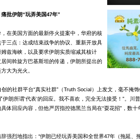
痛批伊朗“玩弄美国47年”
导，在美国方面的最新停火提案中，华府的核
焦于三点：达成结束战争的协议、重新开放具
荷姆兹海峡，以及要求伊朗实质缩减其核计
过居间斡旋方巴基斯坦的传递，伊朗所提出的
方大为光火。

创的社群平台“真实社群”（Truth Social）上发文，毫不
了伊朗所谓‘代表’的回应。我不喜欢，完全无法接受！”。川
的具体回应内容，但他严厉指控德黑兰当局在“耍花招”，数十
辞强烈地指出：“伊朗已经玩弄美国和全世界47年（拖延、